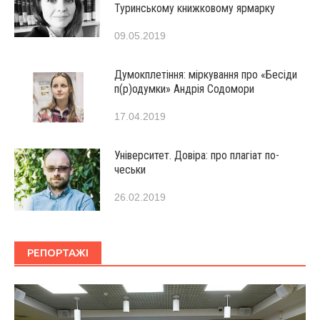
Туринському книжковому ярмарку
09.05.2019
Думокплетіння: міркування про «Бесіди
п(р)одумки» Андрія Содомори
17.04.2019
Університет. Довіра: про плагіат по-
чеськи
26.02.2019
РЕПОРТАЖІ