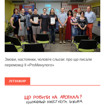
Змови, настоянки, чоловічі сльози: про що писали
переможці ІІ «ProМинулого»
ЛІТІНЖИР