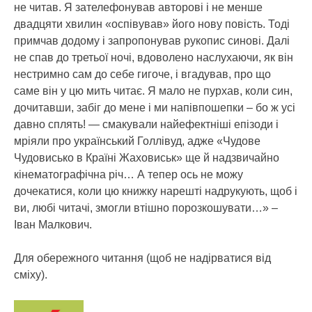
не читав. Я зателефонував авторові і не менше
двадцяти хвилин «оспівував» його нову повість. Тоді
примчав додому і запропонував рукопис синові. Далі
не спав до третьої ночі, вдоволено наслухаючи, як він
нестримно сам до себе гигоче, і вгадував, про що
саме він у цю мить читає. Я мало не пурхав, коли син,
дочитавши, забіг до мене і ми напівпошепки – бо ж усі
давно сплять! — смакували найефектніші епізоди і
мріяли про український Голлівуд, адже «Чудове
Чудовисько в Країні Жаховиськ» ще й надзвичайно
кінематографічна річ… А тепер ось не можу
дочекатися, коли цю книжку нарешті надрукують, щоб і
ви, любі читачі, змогли втішно порозкошувати…» –
Іван Малкович.
Для обережного читання (щоб не надірватися від
сміху).