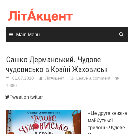
Skip
to
content
Main Menu
Сашко Дерманський. Чудове
чудовисько в Країні Жаховиськ
01.07.2010
ЛітАкцент
Leave a comment
1 380
Tweet on twitter
«Це друга книжка
майбутньої
трилогії «Чудове