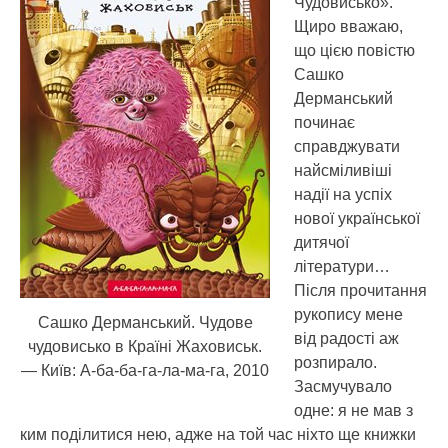
Чудовисько».
Щиро вважаю,
що цією повістю
Сашко
Дерманський
починає
справджувати
найсміливіші
надії на успіх
нової української
дитячої
літератури…
Після прочитання
рукопису мене
Сашко Дерманський. Чудове
від радості аж
чудовисько в Країні Жаховиськ.
розпирало.
— Київ: А-ба-ба-га-ла-ма-га, 2010
Засмучувало
одне: я не мав з
ким поділитися нею, адже на той час ніхто ще книжки