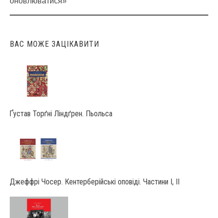
оновлюватися»
ВАС МОЖЕ ЗАЦІКАВИТИ
Ґустав Торґні Ліндґрен. Пьольса
Джеффрі Чосер. Кентерберійські оповіді. Частини І, ІІ