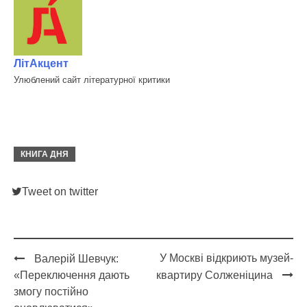
ЛітАкцент
Улюблений сайт літературної критики
КНИГА ДНЯ
Tweet on twitter
У Москві відкриють музей-
Валерій Шевчук:
Post
«Переключення дають
квартиру Солженіцина
navigation
змогу постійно