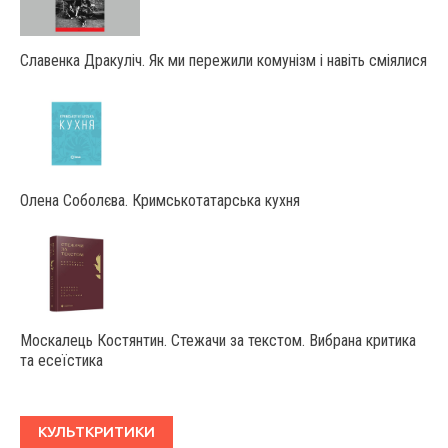
Славенка Дракуліч. Як ми пережили комунізм і навіть сміялися
Олена Соболєва. Кримськотатарська кухня
Москалець Костянтин. Стежачи за текстом. Вибрана критика
та есеїстика
КУЛЬТКРИТИКИ