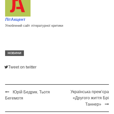
ЛітАкцент
Улюблений сайт літературної критики
НОВИНИ
Tweet on twitter
Українська прем’єра
Юрій Бедрик. Тьотя
Post
«Другого життя Брі
Бегемотя
navigation
Таннер»