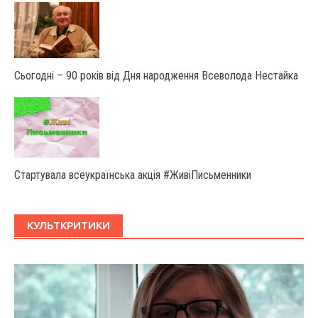
Сьогодні – 90 років від Дня народження Всеволода Нестайка
Стартувала всеукраїнська акція #ЖивіПисьменники
КУЛЬТКРИТИКИ