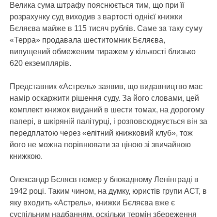
Велика сума штрафу пояснюється тим, що при її
розрахунку суд виходив з вартості однієї книжки
Бєляєва майже в 115 тисяч рублів. Саме за таку суму
«Терра» продавала шеститомник Бєляєва,
випущений обмеженим тиражем у кількості близько
620 екземплярів.
Представник «Астрель» заявив, що видавництво має
намір оскаржити рішення суду. За його словами, цей
комплект книжок виданий в шести томах, на дорогому
папері, в шкіряній палітурці, і розповсюджується він за
передплатою через «елітний книжковий клуб», тож
його не можна порівнювати за ціною зі звичайною
книжкою.
Олександр Бєляєв помер у блокадному Ленінграді в
1942 році. Таким чином, на думку, юристів групи АСТ, в
яку входить «Астрель», книжки Бєляєва вже є
суспільним надбанням, оскільки термін збереження