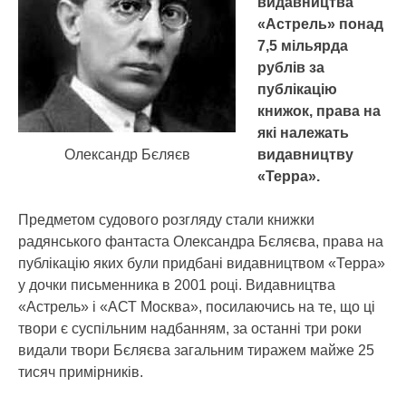
видавництва
«Астрель» понад
7,5 мільярда
рублів за
публікацію
книжок, права на
які належать
Олександр Бєляєв
видавництву
«Терра».
Предметом судового розгляду стали книжки
радянського фантаста Олександра Бєляєва, права на
публікацію яких були придбані видавництвом «Терра»
у дочки письменника в 2001 році. Видавництва
«Астрель» і «АСТ Москва», посилаючись на те, що ці
твори є суспільним надбанням, за останні три роки
видали твори Бєляєва загальним тиражем майже 25
тисяч примірників.