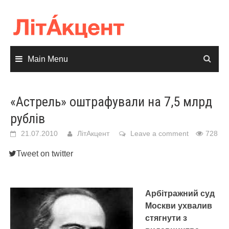
Skip
to
content
Main Menu
«Астрель» оштрафували на 7,5 млрд
рублів
21.07.2010
ЛітАкцент
Leave a comment
728
Tweet on twitter
Арбітражний суд
Москви ухвалив
стягнути з