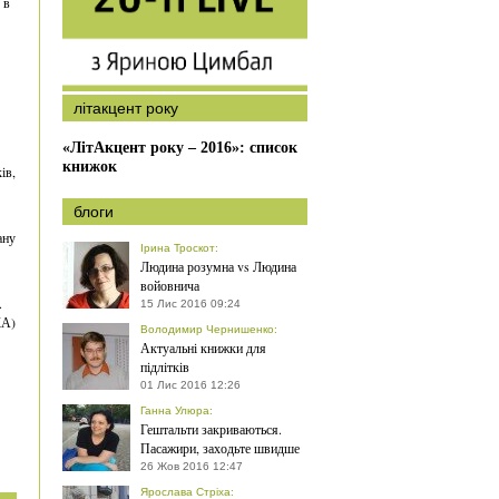
 в
літакцент року
«ЛітАкцент року – 2016»: список
книжок
ів,
блоги
ану
Ірина Троскот
:
Людина розумна vs Людина
войовнича
.
15 Лис 2016 09:24
КА)
Володимир Чернишенко
:
Актуальні книжки для
підлітків
01 Лис 2016 12:26
Ганна Улюра
:
Гештальти закриваються.
Пасажири, заходьте швидше
26 Жов 2016 12:47
Ярослава Стріха
: