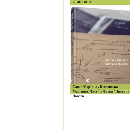
книга дня
Савка Мар’яна , Кiяновська
Марiанна. Листи з Литви / Листи зі
Львова