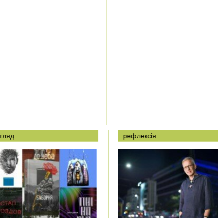
гляд
рефлексія