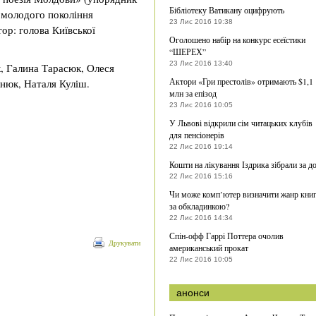
Бібліотеку Ватикану оцифрують
а молодого покоління
23 Лис 2016 19:38
ор: голова Київської
Оголошено набір на конкурс есеїстики
“ШЕРЕХ”
23 Лис 2016 13:40
, Галина Тарасюк, Олеся
Актори «Гри престолів» отримають $1,1
нюк, Наталя Куліш.
млн за епізод
23 Лис 2016 10:05
У Львові відкрили сім читацьких клубів
для пенсіонерів
22 Лис 2016 19:14
Кошти на лікування Іздрика зібрали за д
22 Лис 2016 15:16
Чи може комп’ютер визначити жанр кни
за обкладинкою?
22 Лис 2016 14:34
Спін-офф Гаррі Поттера очолив
Друкувати
американський прокат
22 Лис 2016 10:05
анонси