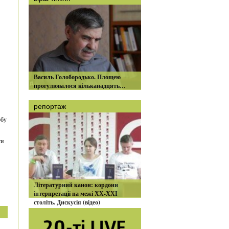
Василь Голобородько. Площею
прогулювалося кільканадцять…
репортаж
обу
ги
Літературний канон: кордони
інтерпретації на межі ХХ-ХХІ
століть. Дискусія (відео)