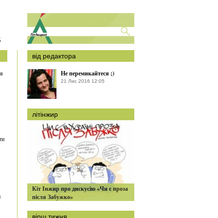
S
від редактора
ня
Не перемикайтеся ;)
21 Лис 2016 12:05
літінжир
ти
Кіт Інжир про дискусію «Чи є проза
и
після Забужко»
вірш тижня