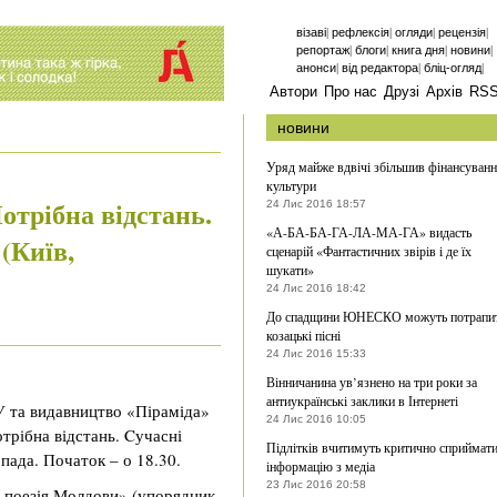
|
|
|
|
візаві
рефлексія
огляди
рецензія
|
|
|
|
репортаж
блоги
книга дня
новини
|
|
|
анонси
від редактора
бліц-огляд
Автори
Про нас
Друзі
Архів
RS
новини
Уряд майже вдвічі збільшив фінансуван
культури
отрібна відстань.
24 Лис 2016 18:57
«А-БА-БА-ГА-ЛА-МА-ГА» видасть
(Київ,
сценарій «Фантастичних звірів і де їх
шукати»
24 Лис 2016 18:42
До спадщини ЮНЕСКО можуть потрапи
козацькі пісні
24 Лис 2016 15:33
Вінничанина ув’язнено на три роки за
антиукраїнські заклики в Інтернеті
У та видавництво «Піраміда»
24 Лис 2016 10:05
трібна відстань. Cучасні
Підлітків вчитимуть критично сприймат
пада. Початок – о 18.30.
інформацію з медіа
23 Лис 2016 20:58
а поезія Молдови» (упорядник