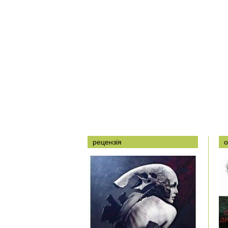
рецензія
о