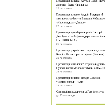
Презентація книжки Артема Чапая «Тато
декреті» (Івано-Франківськ)
22 листопада
Презентація книжок Андрія Бондаря «І
тим, що в гробах» та Вахтанґа Кебуладзе
«Чарунки долі» (Дніпро)
22 листопада
Презентація арт-збірки віршів Вікторії
Дикобраз «Необхідне підкреслити» (Харк
ПУШКІНСЬКА)
23 листопада
Презентація українського перекладу ром
Кларісе Ліспектор «Час зірки» (Вінниця)
23 листопада
Презентація антології “Потрібна відстань
Cучасні поети Молдови” (Київ, СПАСЬ
23 листопада
Презентація книжки Назара Скалюка
“Чорний янгол” (Львів)
23 листопада
Стипендії на подорожі від Гете-інституту
до 25 листопада