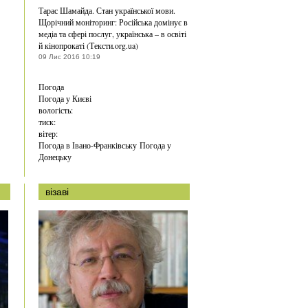
Тарас Шамайда. Стан української мови.
Щорічний моніторинг: Російська домінує в
медіа та сфері послуг, українська – в освіті
й кінопрокаті (Тексти.org.ua)
09 Лис 2016 10:19
Погода
Погода у
Києві
вологість:
тиск:
вітер:
Погода в Івано-Франківську
Погода у
Донецьку
візаві