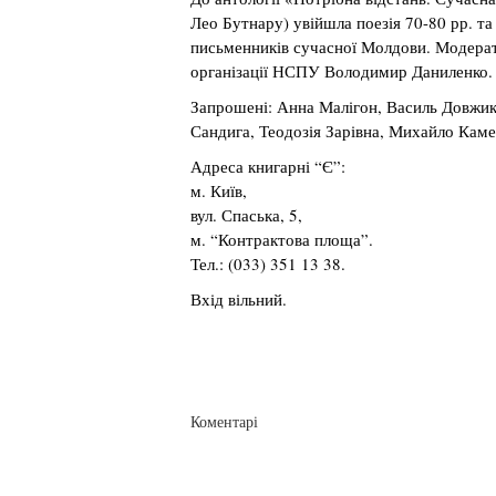
Лео Бутнару) увійшла поезія 70-80 рр. т
письменників сучасної Молдови. Модерат
організації НСПУ Володимир Даниленко.
Запрошені: Анна Малігон, Василь Довжик
Сандига, Теодозія Зарівна, Михайло Каме
Адреса книгарні “Є”:
м. Київ,
вул. Спаська, 5,
м. “Контрактова площа”.
Тел.: (033) 351 13 38.
Вхід вільний.
Коментарі