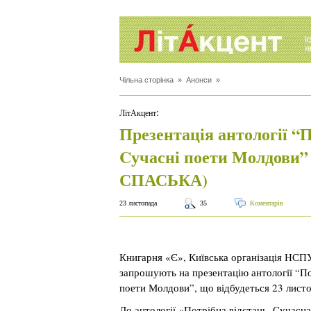
Чільна сторінка
»
Анонси
»
:
ЛітАкцент
Презентація антології “П
Cучасні поети Молдови” 
СПАСЬКА)
23 листопада
35
Коментарів
Книгарня «Є», Київська організація НСП
запрошують на презентацію антології “По
поети Молдови”, що відбудеться 23 листо
До антології «Потрібна відстань. Сучасн