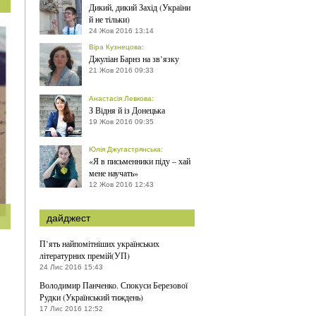
Дикий, дикий Захід (України
й не тільки)
24 Жов 2016 13:14
Віра Кузнецова
:
Джуліан Барнз на зв’язку
21 Жов 2016 09:33
Анастасія Левкова
:
З Відня й із Донецька
19 Жов 2016 09:35
Юлія Джугастрянська
:
«Я в письменники піду – хай
мене научать»
12 Жов 2016 12:43
дайджест
П’ять найпомітніших українських
літературних премій(УП)
24 Лис 2016 15:43
Володимир Панченко. Спокуси Березової
Рудки (Український тиждень)
17 Лис 2016 12:52