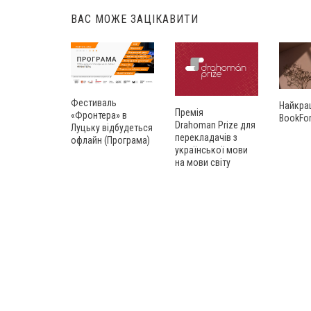
ВАС МОЖЕ ЗАЦІКАВИТИ
Фестиваль
Найкра
Премія
«Фронтера» в
BookFo
Drahoman Prize для
Луцьку відбудеться
перекладачів з
офлайн (Програма)
української мови
на мови світу