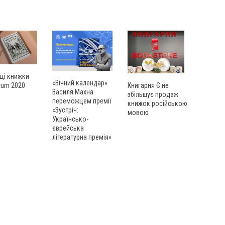
щі книжки
«Вічний календар»
Книгарня Є не
rum 2020
Василя Махна
збільшує продаж
переможцем премії
книжок російською
«Зустріч:
мовою
Українсько-
єврейська
літературна премія»