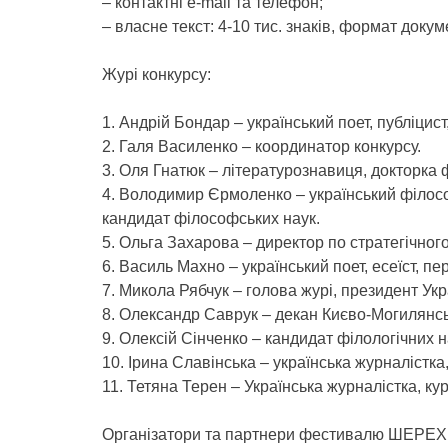
– контактні e-mail та телефон;
– власне текст: 4-10 тис. знаків, формат докум
Журі конкурсу:
1. Андрій Бондар – український поет, публіцист
2. Галя Василенко – координатор конкурсу.
3. Оля Гнатюк – літературознавиця, докторка 
4. Володимир Єрмоленко – український філософ,
кандидат філософських наук.
5. Ольга Захарова – директор по стратегічног
6. Василь Махно – український поет, есеїст, п
7. Микола Рябчук – голова журі, президент Ук
8. Олександр Саврук – декан Києво-Могилянсь
9. Олексій Сінченко – кандидат філологічних н
10. Ірина Славінська – українська журналістка
11. Тетяна Терен – Українська журналістка, ку
Організатори та партнери фестивалю ШЕРЕХ: 