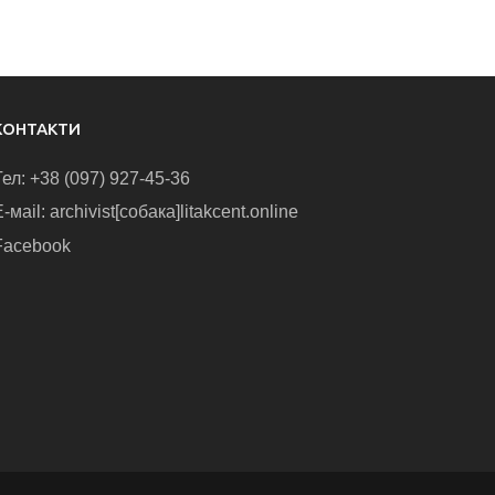
КОНТАКТИ
Тел: +38 (097) 927-45-36
-маіl: archivist[собака]litakcent.online
Facebook