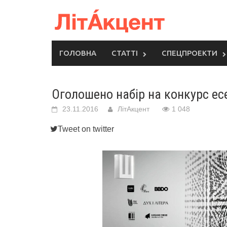
Skip
to
content
ГОЛОВНА
СТАТТІ
СПЕЦПРОЕКТИ
Оголошено набір на конкурс ес
23.11.2016
ЛітАкцент
1 048
Tweet on twitter