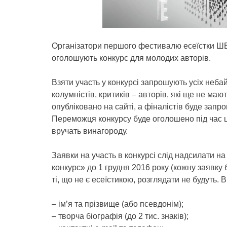
Організатори першого фестивалю есеїстки ШЕР
оголошують конкурс для молодих авторів.
Взяти участь у конкурсі запрошують усіх небай
колумністів, критиків – авторів, які ще не маю
опубліковано на сайті, а фіналістів буде за
Переможця конкурсу буде оголошено під час ц
вручать винагороду.
Заявки на участь в конкурсі слід надсилати 
конкурс» до 1 грудня 2016 року (кожну заявку 
ті, що не є есеїстикою, розглядати не будуть. В
– ім’я та прізвище (або псевдонім);
– творча біографія (до 2 тис. знаків);