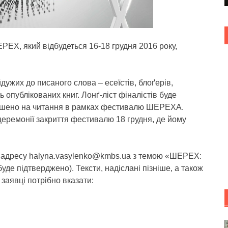
ЕХ, який відбудеться 16-18 грудня 2016 року,
дужих до писаного слова – есеїстів, блоґерів,
ть опублікованих книг. Лонґ-ліст фіналістів буде
прошено на читання в рамках фестивалю ШЕРЕХА.
еремонії закриття фестивалю 18 грудня, де йому
на адресу halyna.vasylenko@kmbs.ua з темою «ШЕРЕХ:
буде підтверджено). Тексти, надіслані пізніше, а також
 заявці потрібно вказати: