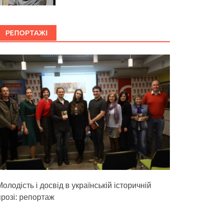
РЕПОРТАЖІ
олодість і досвід в українській історичній
прозі: репортаж