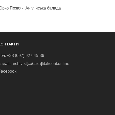
Юрко Позаяк. Англійська балада
КОНТАКТИ
Тел: +38 (097) 927-45-36
-маіl: archivist[собака]litakcent.online
Facebook