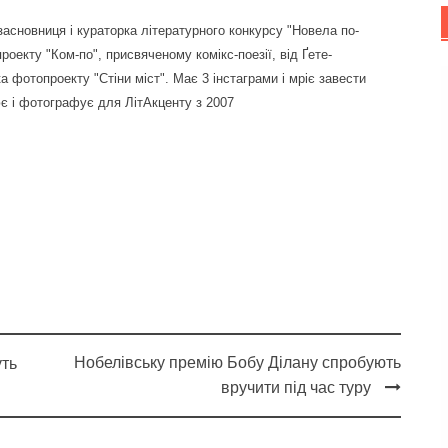
засновниця і кураторка літературного конкурсу "Новела по-
проекту "Ком-по", присвяченому комікс-поезії, від Ґете-
а фотопроекту "Стіни міст". Має 3 інстаграми і мріє завести
є і фотографує для ЛітАкценту з 2007
Нобелівську премію Бобу Ділану спробують
уть
вручити під час туру