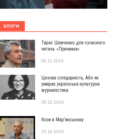
БЛОГИ
Тарас Шевченко для сучасного
читача. «Причинна»
05.11.2019
Цехова солідарність, Або як
умирає українська культурна
журналістика
30.10.2019
Кози в Марʼянському
15.10.2019