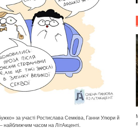
М
абужко» за участі Ростислава Семківа, Ганни Улюри й
 – найближчим часом на ЛітАкценті.