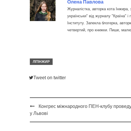
Олена Павлова
Журналістка, авторка кота Інжира, 
українськи" від журналу "Країна" і 
Інституту. Запекла блогерка, авторк
четвертий, про книжки. Пише, малю
ЛІТІНЖИР
Tweet on twitter
Конгрес міжнародного ПЕН-клубу провед
Post
у Львові
navigation