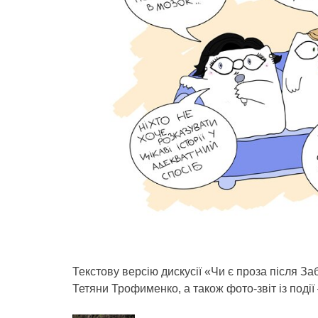
Текстову версію дискусії «Чи є проза після З
Тетяни Трофименко, а також фото-звіт із події