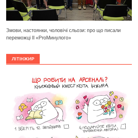
Змови, настоянки, чоловічі сльози: про що писали
переможці ІІ «ProМинулого»
ЛІТІНЖИР