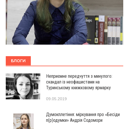
БЛОГИ
Неприємне передчуття з минулого:
скандал із неофашистами на
Туринському книжковому ярмарку
09.05.2019
Думокплетіння: міркування про «Бесіди
п(р)одумки» Андрія Содомори