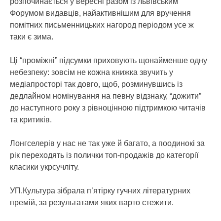
розпочинається у вересні разом із львівським
Форумом видавців, найактивнішим для вручення
помітних письменницьких нагород періодом усе ж
таки є зима.
Ці “проміжні” підсумки приховують щонайменше одну
небезпеку: зовсім не кожна книжка звучить у
медіапросторі так довго, щоб, розминувшись із
дедлайном номінування на певну відзнаку, “дожити”
до наступного року з рівноцінною підтримкою читачів
та критиків.
Лонгселерів у нас не так уже й багато, а поодинокі за
рік переходять із полички топ-продажів до категорії
класики укрсучліту.
УП.Культура зібрала п’ятірку гучних літературних
премій, за результатами яких варто стежити.