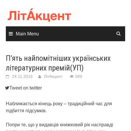
Skip
to
content
Main Menu
П’ять найпомітніших українських
літературних премій(УП)
24.11.2016
ЛітАкцент
589
Tweet on twitter
Наближається кінець року – традиційний час для
підбиття підсумків.
Попри те, що у видавців книжковий рік насправді