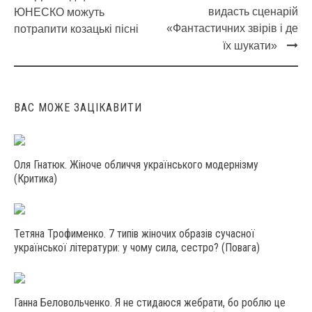
Post
видасть сценарій
ЮНЕСКО можуть
navigation
«Фантастичних звірів і де
потрапити козацькі пісні
їх шукати»
ВАС МОЖЕ ЗАЦІКАВИТИ
Оля Гнатюк. Жіноче обличчя українського модернізму
(Критика)
Тетяна Трофименко. 7 типів жіночих образів сучасної
української літератури: у чому сила, сестро? (Повага)
Ганна Беловольченко. Я не стидаюся жебрати, бо роблю це