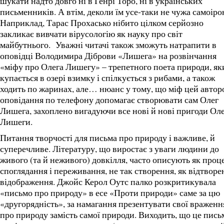
шукати надто довго ні в Генрі Торо, ні в українських
письменників. А втім, деколи їм усе-таки не чужа самоірон
Наприклад, Тарас Прохасько нібито цілком серйозно
закликає вивчати вірусологію як науку про світ
майбутнього. Уважні читачі також зможуть натрапити в
оповідці Володимира Діброви «Лишега» на розвінчання
«міфу про Олега Лишегу» – трепетного поета природи, як
купається в озері взимку і спілкується з рибами, а також
ходить по жаринах, але… нюанс у тому, що міф цей автор
оповідання по телефону допомагає створювати сам Олег
Лишега, захоплено вигадуючи все нові й нові пригоди Ол
Лишеги.
Питання творчості для письма про природу і важливе, й
суперечливе. Літературу, що виростає з уваги людини до
живого (та й неживого) довкілля, часто описують як проц
споглядання і переживання, не так створення, як відтворе
відображення. Джойс Керол Оутс палко розкритикувала
«письмо про природу» в есе «Проти природи» саме за цю
«другорядність», за намагання презентувати свої враженн
про природу замість самої природи. Виходить, що це пись