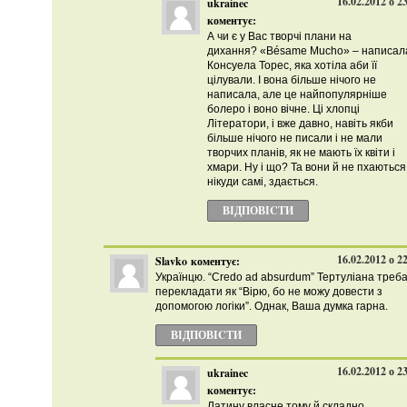
16.02.2012 о 2
ukrainec
коментує:
А чи є у Вас творчі плани на
дихання? «Bésame Mucho» – написал
Консуела Торес, яка хотіла аби її
цілували. І вона більше нічого не
написала, але це найпопулярніше
болеро і воно вічне. Ці хлопці
Літератори, і вже давно, навіть якби
більше нічого не писали і не мали
творчих планів, як не мають їх квіти і
хмари. Ну і що? Та вони й не пхаються
нікуди самі, здається.
ВІДПОВІCТИ
16.02.2012 о 2
Slavko
коментує:
Українцю. “Credo ad absurdum” Тертуліана треб
перекладати як “Вірю, бо не можу довести з
допомогою логіки”. Однак, Ваша думка гарна.
ВІДПОВІCТИ
16.02.2012 о 2
ukrainec
коментує:
Латину власне тому й складно