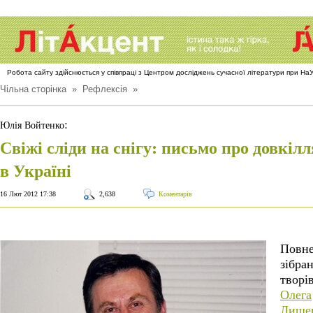
Робота сайту здійснюється у співпраці з Центром досліджень сучасної літератури при Н
Чільна сторінка
»
Рефлексія
»
:
Юлія Войтенко
Свіжі сліди на снігу: письмо про довкілл
в Україні
16 Лют 2012 17:38
2,638
Коментарів
Повн
зібра
творі
Олега
Лише