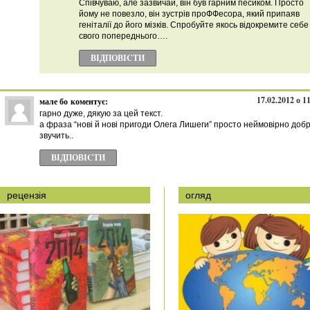
Співчуваю, але зазвичай, він був гарним песиком. Просто
йому не повезло, він зустрів проФФесора, який припаяв
геніталії до його мізків. Спробуйте якось відокремите себе
свого попереднього….
ВІДПОВІCТИ
17.02.2012 о 1
мале бо
коментує:
гарно дуже, дякую за цей текст.
а фраза “нові й нові пригоди Олега Лишеги” просто неймовірно доб
звучить..
ВІДПОВІCТИ
рецензія
огляд