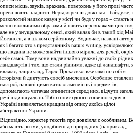
описи місць, звуків, вражень, поверхонь у його прозі част
превалюють над дією. Нерідко реалії довкілля – байдуже, 
розколотий надвоє кавун у місті чи будз у горах – стають 
менш важливими образами й навіть персонажами цих твор
але не у знущальному сенсі, який вклав би в такий хід Ма
Йогансен, а в цілком серйозному. Водночас, названі автор
як і багато хто з представників nature writing, усвідомлюю
що людина не може знайти іншого мірила для речей, окрі
себе самої. Тому вони надзвичайно уважні до своїх рідни
ландшафтів і тих, що стали рідними, адже ці ландшафти, 
вважає, наприклад, Тарас Прохасько, вже самі по собі є
історіями й диктують спосіб мислення. Особливе ставлен
настрої, навіяні цими каталогами місць і предметів,
допомагають читачам опинитися серед них, відчути загал
речі індивідуально. Тобто опис одного сонячного дня в
Україні виявляється кращим від опису якоїсь цілої
абстрактної України.
Відповідно, характер текстів про довкілля є особливим. 
або мають ритми, уподібнені до природних (наприклад,
дорога до Городниці й назад у «1000 місць і слів» чи