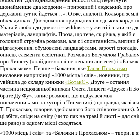
щонайменше два кордони – природний і людський, про
державні тут не йдеться…». Отже, аналогії. Кольори землі
обкладинках. Дослідження природних і людських кордоні
Увага й любов до дикості – wildness – у житті і в книгах, д
матеріалів, ландшафтів. Проза, що тече, як річка, у якій є
головний струмінь розмови, але є і спонтанність, вигини 
відгалуження, обумовлені ландшафтами, зарості спогадів,
описів, елементи есеїстики. Розмова з Богумілом Грабало
про Лишегу («найдосконаліше ненаписане есе») і «Балачк
Прохаськом». Перше – бажання, яке
Тарас Прохасько
висловив наприкінці «1000 місць і слів», новинки, що
увійшла до складу книжки
«БотакЄ»
. Друге – остання
частина нещодавньої книжки Олега Лишеги «Друже Лі Бо
брате Ду Фу», запис розмови, що відбулася між
письменниками на хуторі в Тисмениці (щоправда, як зізн
Т. Прохасько, говорив здебільшого його співрозмовник). У
ці збіги, сліди на снігу (чи то пак на траві й листі – для сні
ще рано) в одному місці сходяться.
«1000 місць і слів» та «Балачки з Прохаськом» – твори, в 