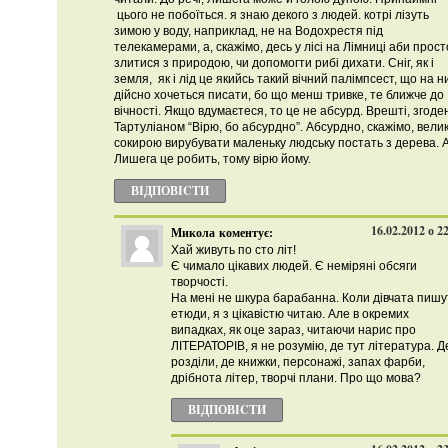
цього не побоїться. я знаю декого з людей. котрі лізуть
зимою у воду, наприклад, не на Водохрестя під
телекамерами, а, скажімо, десь у лісі на Лімниці аби прост
злитися з природою, чи допомогти рибі дихати. Сніг, як і
земля, як і лід це якийсь такий вічний палімпсест, що на н
дійсно хочеться писати, бо що менш тривке, те ближче до
вічності. Якщо вдумаєтеся, то це не абсурд. Врешті, згоде
Тартуліаном “Вірю, бо абсурдно”. Абсурдно, скажімо, вели
сокирою вирубувати маленьку людську постать з дерева. 
Лишега це робить, тому вірю йому.
ВІДПОВІCТИ
16.02.2012 о 2
Микола
коментує:
Хай живуть по сто літ!
Є чимало цікавих людей. Є неміряні обсяги
творчості.
На мені не шкура барабанна. Коли дівчата пишу
етюди, я з цікавістю читаю. Але в окремих
випадках, як оце зараз, читаючи нарис про
ЛІТЕРАТОРІВ, я не розумію, де тут література. Д
розділи, де книжки, персонажі, запах фарби,
дрібнота літер, творчі плани. Про що мова?
ВІДПОВІCТИ