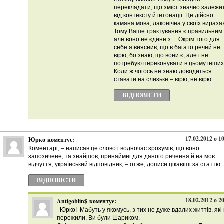
перекладати, що зміст значно залежи
від контексту й інтонації. Це дійсно
камяна мова, лаконічна у своїх вираза
Тому Ваше трактування є правильним.
але воно не єдине з… Окрім того для
себе я вияснив, що в багато речей не
вірю, бо знаю, що вони є, але і не
потребую переконувати в цьому інших
Коли ж чогось не знаю доводиться
ставати на слизьке – вірю, не вірю…
ВІДПОВІCТИ
17.02.2012 о 1
Юрко
коментує:
Коментарі, – написав це слово і водночас зрозумів, що воно
запозичене, та знайшов, принаймні для даного речення й на моє
відчуття, український відповідник, – отже, дописи цікавіші за статтю.
ВІДПОВІCТИ
18.02.2012 о 2
Antigoblin$
коментує:
Юрко! Мабуть у якомусь, з тих не дуже вдалих життів, які
пережили, Ви були Шариком.