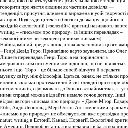
очевидною і навіть зумисне артикульованою є тенденція
говорити про життя людини як частини довкілля —
тенденція, присутня, але менш виражена в усій творчості
авторів. Подекуди ці тексти близькі до жанру, що його в
західній екологічній («зеленій») критиці називають nature
writing – «письмом про природу» (в інших перекладах –
«екологічним» чи «екоцентричним» письмом).
Найвідоміший представник, а також засновник цього жан
– Генрі Девід Торо. Принагідно варто зауважити, що Олег
Лишега перекладав Генрі Торо, а на порівняння з
американським письменником відповів, що не рівняється
нього і що Торо – це більше спосіб відчути й передати
музику світу, ніж філософія. Ідеться, однак, не стільки про
впливи, скільки про тематичні й світоглядні орієнтири об
письменників, сформовані до їхнього «знайомства», і тут
ними справді можна віднайти немало точок дотику. Інші
відомі автори «письма про природу» – Джон М’юр, Едвар
Еббі, Алдо Леопольд, Мері Остін. Англомовними країнам
«письмо про природу» не обмежується: вже є розвідки пр
nature writing в Естонії, Канаді, Норвегії. Екологічні крит
в Америці, Великобританії, а віднедавна і в багатьох інш