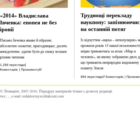
Труднощі перекладу
«2014» Владислава
наукпопу: запізнюючис
Івченка: епопея не без
на останній потяг
іронії
Із відчуттям «наука – непопулярне» 
Письмо Івченка жваве й образне,
прожили років 15 нашої незалежності
абсолютно сюжетне, пригодницьке, досить
міцно тримаючись за атлас «Мир и
анекдотичне, здатне бути до смаку вельми
человек», на якому зображено двох ді
різним читачам
що тримають неприродно видовжену
|
1,289 перегляди
планету Земля
Коментарів: | Прокоментуй!
//
994 перегляди
Коментарів: | Прокоме
© Літакцент, 2007-2016
.
Передрук матеріалів тільки з дозволу редакції.
тел.:
,
, е-маіl:
redaktor(вухо)litakcent.com