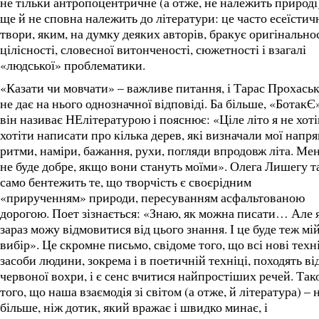
не тільки антропоцентричне (а отже, не належить природі)
ще й не сповна належить до літератури: це часто есеїстич
твори, яким, на думку деяких авторів, бракує оригінальнос
цілісності, словесної витонченості, сюжетності і взагалі
«людської» проблематики.
«Казати чи мовчати» – важливе питання, і Тарас Прохась
не дає на нього однозначної відповіді. Ба більше, «БотакЄ
він називає НЕлітературою і пояснює: «Ціле літо я не хоті
хотіти написати про кілька дерев, які визначали мої напря
ритми, наміри, бажання, рухи, погляди впродовж літа. Мен
не буде добре, якщо вони стануть моїми». Олега Лишегу т
само бентежить те, що творчість є своєрідним
«прирученням» природи, пересуванням асфальтованою
дорогою. Поет зізнається: «Знаю, як можна писати… Але 
зараз можу відмовитися від цього знання. І це буде теж мі
вибір». Це скромне письмо, свідоме того, що всі нові техн
засоби людини, зокрема і в поетичній техніці, походять ві
червоної вохри, і є сенс вчитися найпростіших речей. Так
того, що наша взаємодія зі світом (а отже, й література) – 
більше, ніж дотик, який вражає і швидко минає, і