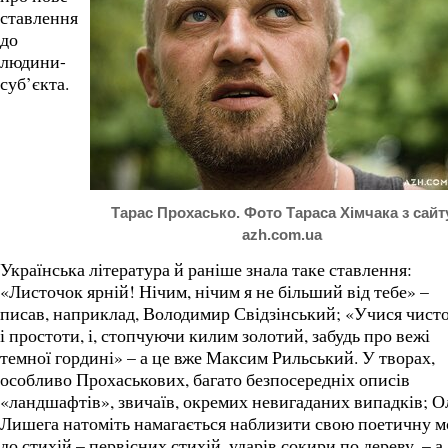
ставлення
до
людини-
суб’єкта.
Тарас Прохасько. Фото Тараса Хімчака з сайт
azh.com.ua
Українська література й раніше знала таке ставлення:
«Листочок ярній! Нічим, нічим я не більший від тебе» –
писав, наприклад, Володимир Свідзінський; «Учися чист
і простоти, і, стопчуючи килим золотий, забудь про вежі
темної гордині» – а це вже Максим Рильський. У творах,
особливо Прохаськових, багато безпосередніх описів
«ландшафтів», звичаїв, окремих невигаданих випадків; О
Лишега натоміть намагається наблизити свою поетичну м
до стихій – первісних стихій, ударів сокири по дереву, – а