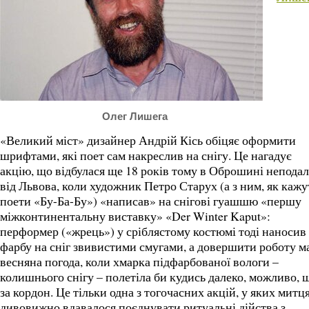
Олег Лишега
«Великий міст» дизайнер Андрій Кісь обіцяє оформити
шрифтами, які поет сам накреслив на снігу. Це нагадує
акцію, що відбулася ще 18 років тому в Оброшині неподал
від Львова, коли художник Петро Старух (а з ним, як кажут
поети «Бу-Ба-Бу») «написав» на снігові гуашшю «першу
міжконтинентальну виставку» «Der Winter Kaput»:
перформер («жрець») у сріблястому костюмі тоді наносив
фарбу на сніг звивистими смугами, а довершити роботу м
весняна погода, коли хмарка підфарбованої вологи –
колишнього снігу – полетіла би кудись далеко, можливо, 
за кордон. Це тільки одна з тогочасних акцій, у яких митц
дивовижно вдавалося поєднувати ритуальні дійства з