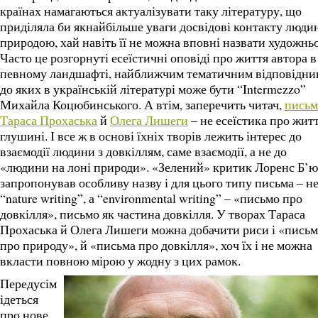
країнах намагаються актуалізувати таку літературу, що
приділяла би якнайбільше уваги досвідові контакту люди
природою, хай навіть її не можна вповні назвати художнь
Часто це розгорнуті есеїстичні оповіді про життя автора в
певному ландшафті, найближчим тематичним відповідни
до яких в українській літературі може бути “Intermezzo”
Михайла Коцюбинського. А втім, заперечить читач,
письм
Тараса Прохаська
й
Олега Лишеги
– не есеїстика про житт
глушині. І все ж в основі їхніх творів лежить інтерес до
взаємодії людини з довкіллям, саме взаємодії, а не до
«людини на лоні природи». «Зелений» критик Лоренс Б’
запропонував особливу назву і для цього типу письма – н
“nature writing”, а “environmental writing” – «письмо про
довкілля», письмо як частина довкілля. У творах Тараса
Прохаська й Олега Лишеги можна добачити риси і «письм
про природу», й «письма про довкілля», хоч їх і не можна
вкласти повною мірою у жодну з цих рамок.
Передусім
ідеться
про нове