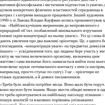
вагомим філософським і містичним підтекстом із увагою 
цілком конкретних фізичних властивостей середовища в
котрих і з котрими випадало працювати. Інший художник
1990-х зі Львова Влодко Кауфман колись прокоментував 
так: «Найблискучішим зверненням до непроявленого є
природний об’єкт, позбавлений мінімального втручання
іззовні (крім концентрації на ньому уваги)». Усі ці слова й 
дають уявлення про два важливі орієнтири. Це, з одного б
споглядання, «концентрація уваги» на предметах довкілля;
іншого — усвідомлення того, що людина бере участь у жи
світу як частина величезного організму, визначена цим
життям і сама визначає його, намагається вийти поза нього
повсякчас шукає оптимального контакту з ним (а насправд
наприклад, просто ступає по снігу). І це – орієнтири не
тільки художників, а й деяких письменників.
«Треба було знайти потрібне місце. Воно мало бути поруч.
воно мусило бути іншим. Якщо звести обидві вимоги в од
то треба орієнтуватися на найбільшу насолоду пізнання –
пошук аналогій та взаємних порівнянь упізнаваних
іншостей. Для віднаходження іншості слід перетнути