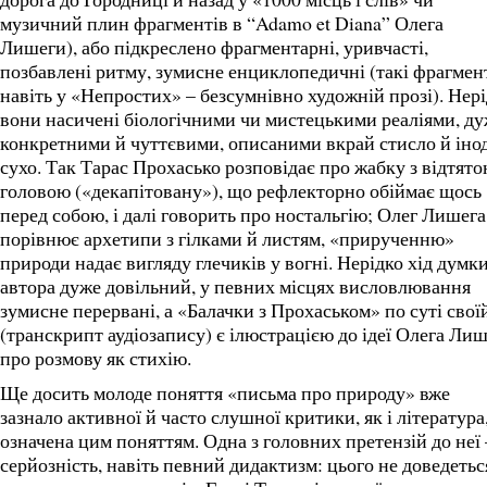
музичний плин фрагментів в “Adamo et Diana” Олега
Лишеги), або підкреслено фрагментарні, уривчасті,
позбавлені ритму, зумисне енциклопедичні (такі фрагмен
навіть у «Непростих» – безсумнівно художній прозі). Нер
вони насичені біологічними чи мистецькими реаліями, д
конкретними й чуттєвими, описаними вкрай стисло й інод
сухо. Так Тарас Прохасько розповідає про жабку з відтят
головою («декапітовану»), що рефлекторно обіймає щось
перед собою, і далі говорить про ностальгію; Олег Лишега
порівнює архетипи з гілками й листям, «прирученню»
природи надає вигляду глечиків у вогні. Нерідко хід думк
автора дуже довільний, у певних місцях висловлювання
зумисне перервані, а «Балачки з Прохаськом» по суті свої
(транскрипт аудіозапису) є ілюстрацією до ідеї Олега Ли
про розмову як стихію.
Ще досить молоде поняття «письма про природу» вже
зазнало активної й часто слушної критики, як і література
означена цим поняттям. Одна з головних претензій до неї 
серйозність, навіть певний дидактизм: цього не доведетьс