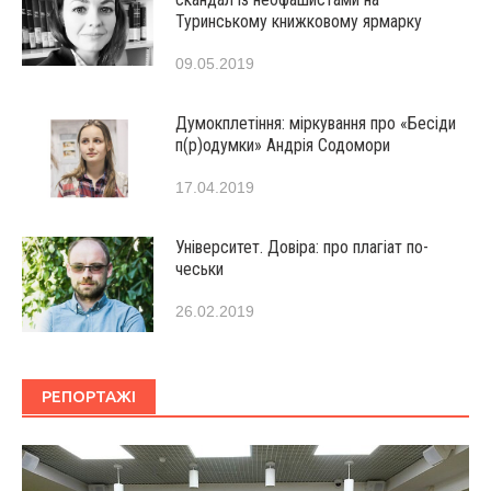
Туринському книжковому ярмарку
09.05.2019
Думокплетіння: міркування про «Бесіди
п(р)одумки» Андрія Содомори
17.04.2019
Університет. Довіра: про плагіат по-
чеськи
26.02.2019
РЕПОРТАЖІ