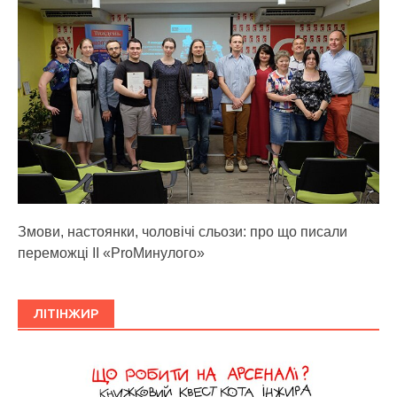
Змови, настоянки, чоловічі сльози: про що писали
переможці ІІ «ProМинулого»
ЛІТІНЖИР