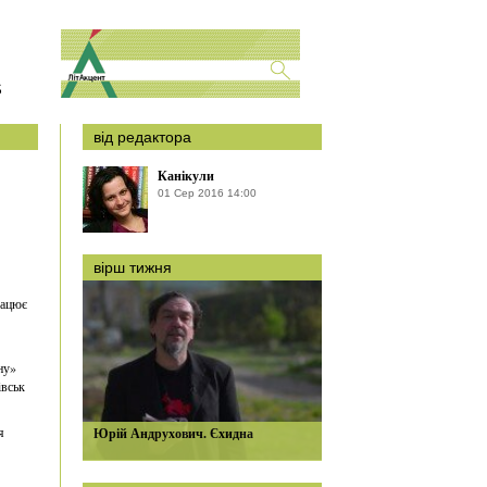
S
від редактора
Канікули
01 Сер 2016 14:00
вірш тижня
рацює
ну»
івськ
я
Юрій Андрухович. Єхидна