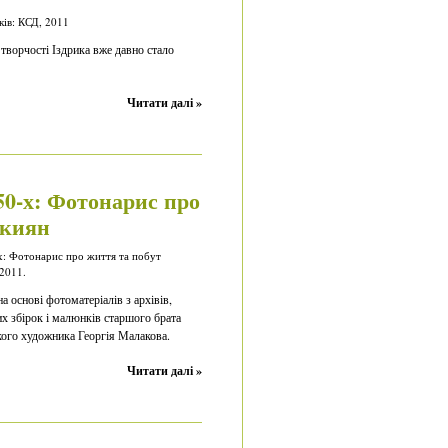
ів: КСД, 2011
 творчості Іздрика вже давно стало
Читати далі »
50-х: Фотонарис про
 киян
х: Фотонарис про життя та побут
 2011.
на основі фотоматеріалів з архівів,
х збірок і малюнків старшого брата
кого художника Георгія Малакова.
Читати далі »