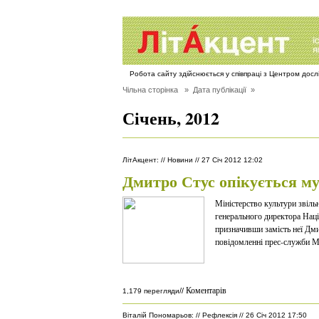
Робота сайту здійснюється у співпраці з Центром дос
Чільна сторінка
» Дата публікації »
Січень, 2012
ЛітАкцент
:
//
Новини
//
27 Січ 2012 12:02
Дмитро Стус опікується м
Міністерство культури звіл
генерального директора Нац
призначивши замість неї Дми
повідомленні прес-служби М
Коментарів
//
1,179 перегляди
Віталій Пономарьов
:
//
Рефлексія
//
26 Січ 2012 17:50