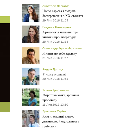
Анастасія Левкова
:
Нomo sapiens і людина.
Застереження з ХХ століття
29 Лип 2016 11:54
Богдана Романцова
:
Археологія читання: три
книжки про літературу
25 Лип 2016 11:58
Олександр Фразе-Фразенко
:
Я називаю тебе здалеку
21 Лип 2016 11:57
Андрій Дрозда
:
У чому мораль?
20 Лип 2016 11:41
Тетяна Трофименко
:
Жорстока казка, іронічна
проповідь
11 Лип 2016 13:30
Ярослава Стріха
:
Книги, оповиті сивою
давниною, й одруження з
граблями