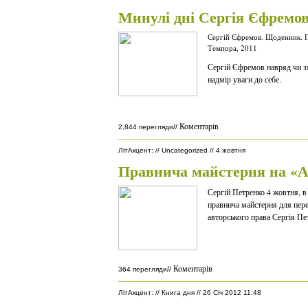
Минулі дні Сергія Єфремо
Сергій Єфремов. Щоденник. Пр
Темпора, 2011
Сергій Єфремов навряд чи зм
надмір уваги до себе.
Коментарів
//
2,844 перегляди
ЛітАкцент
:
//
Uncategorized
//
4 жовтня
Правнича майстерня на «А
Сергій Петренко 4 жовтня, в
правнича майстерня для пере
авторського права Сергія Пе
Коментарів
//
364 перегляди
ЛітАкцент
:
//
Книга дня
//
26 Січ 2012 11:48