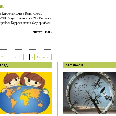
ла
а Керрола можна в Культурному
oCULT (вул. Пушкінська, 21). Виставка
ак роботи Керрола можна буде придбати.
Читати далі »
7
...
10
20
...
»
Остання »
гляд
рефлексія