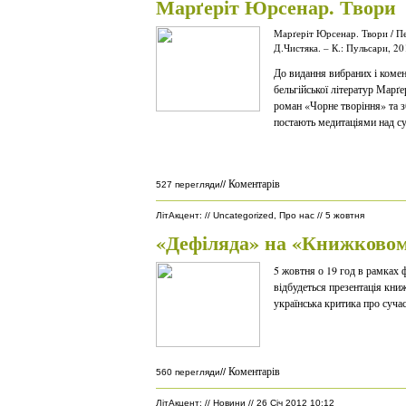
Марґеріт Юрсенар. Твори
Марґеріт Юрсенар. Твори / Пер
Д.Чистяка. – К.: Пульсари, 20
До видання вибраних і комен
бельгійської літератур Марґ
роман «Чорне творіння» та зб
постають медитаціями над с
Коментарів
//
527 перегляди
ЛітАкцент
:
//
Uncategorized
,
Про нас
//
5 жовтня
«Дефіляда» на «Книжковом
5 жовтня о 19 год в рамках
відбудеться презентація кни
українська критика про суча
Коментарів
//
560 перегляди
ЛітАкцент
:
//
Новини
//
26 Січ 2012 10:12