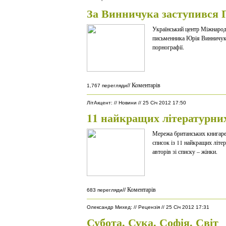
За Винничука заступився
Український центр Міжнаро
письменника Юрія Винничука
порнографії.
Коментарів
//
1,767 перегляди
ЛітАкцент
:
//
Новини
//
25 Січ 2012 17:50
11 найкращих літературних
Мережа британських книгаре
список із 11 найкращих літе
авторів зі списку – жінки.
Коментарів
//
683 перегляди
Олександр Михед
:
//
Рецензія
//
25 Січ 2012 17:31
Субота. Сука. Софія. Світ