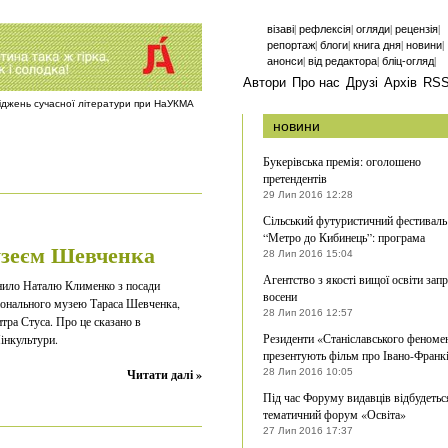
|
|
|
|
візаві
рефлексія
огляди
рецензія
|
|
|
|
репортаж
блоги
книга дня
новини
|
|
|
анонси
від редактора
бліц-огляд
Автори
Про нас
Друзі
Архів
RS
ліджень сучасної літератури при НаУКМА
новини
Букерівська премія: оголошено
претендентів
29 Лип 2016 12:28
Сільський футуристичний фестиваль
“Метро до Кибинець”: програма
узеєм Шевченка
28 Лип 2016 15:04
Агентство з якості вищої освіти зап
ьнило Наталю Клименко з посади
восени
іонального музею Тараса Шевченка,
28 Лип 2016 12:57
тра Стуса. Про це сказано в
Резиденти «Станіславського феноме
інкультури.
презентують фільм про Івано-Франк
Читати далі »
28 Лип 2016 10:05
Під час Форуму видавців відбудетьс
тематичний форум «Освіта»
27 Лип 2016 17:37