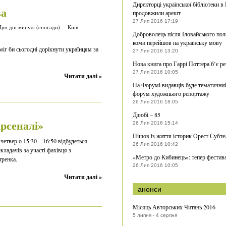
Директорці української бібліотеки в
ва
продовжили арешт
27 Лип 2016 17:19
о дні минулі (спогади). – Київ:
Доброволець після Іловайського пол
коми перейшов на українську мову
іг би сьогодні дорікнути українцям за
27 Лип 2016 13:20
Нова книга про Гаррі Поттера б’є р
27 Лип 2016 10:05
Читати далі »
На Форумі видавців буде тематични
форум художнього репортажу
26 Лип 2016 18:05
Дзюбі – 85
рсеналі»
26 Лип 2016 15:14
Пішов із життя історик Орест Субте
 четвер о 15:30—16:50 відбудеться
26 Лип 2016 10:42
кладачів за участі фахівця з
«Метро до Кибинець»: тепер фестив
тренка.
26 Лип 2016 10:05
Читати далі »
анонси
Місяць Авторських Читань 2016
5 липня - 4 серпня