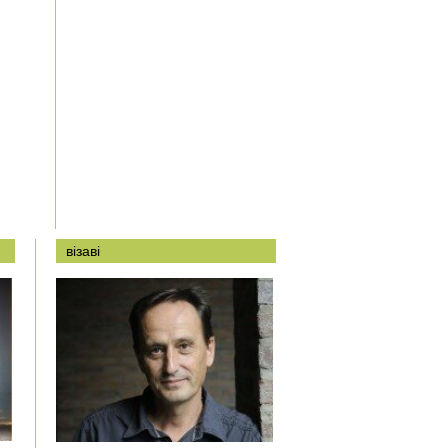
візаві