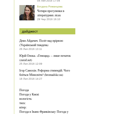
04 Лип 2016 17:04
Богдана Романцова
:
Чотири прогулянки в
літературних лісах
29 Чер 2016 16:10
дайджест
Деян Айдачич. Політ над прірвою
(Український тиждень)
26 Лип 2016 13:11
Юрій Опока. «Геноцид» – лише початок
(zaxid.net)
25 Лип 2016 12:09
Ігор Самохін. Реформа стипендій. Чого
боїться Міносвіти? (hromadske.ua)
18 Лип 2016 14:27
Погода
Погода у
Києві
вологість:
тиск:
вітер:
Погода в Івано-Франківську
Погода у