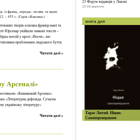
23 Форум видавців у Львові
15-18 вересня
. із франц., передм., післям. та прим.
12. – 455 с. (Серія «Класика»)
книга дня
тованих творів класика французької та
еріт Юрсенар увійшли знакові тексти –
ірка поезій у прозі «Вогні», які
утнісними проблемами людського буття.
Читати далі »
у Арсеналі»
 фестивалю «Книжковий Арсенал»
жки «Літературна дефіляда. Сучасна
сну українську літературу»
Тарас Лютий. Ніцше.
Читати далі »
Самоперевершеня