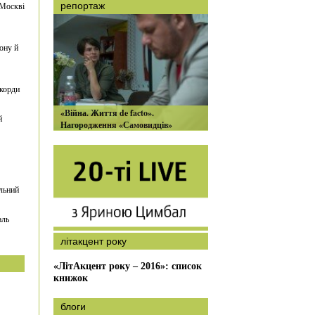
 Москві
репортаж
ону й
екорди
«Війна. Життя de facto».
й
Нагородження «Самовидців»
льний
аль
літакцент року
«ЛітАкцент року – 2016»: список
книжок
блоги