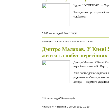
Іздрик. UNDERWORD. — Харк
Твердження про візуальність
трюїзмом
Коментарів
//
3,600 перегляди
ЛітАкцент
:
//
Книга дня
//
25 Січ 2012 13:18
Дмитро Малаков. У Києві 
життя та побут пересічних
Дмитро Малаков. У Києві 50-
пересічних киян. – К.: Варто,
Київ постає дещо з відстані, 
родинних альбомів, приватни
автора — відомого українсь
Коментарів
//
524 перегляди
ЛітАкцент
:
//
Новини
//
25 Січ 2012 11:10