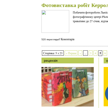
Фотовиставка робіт Керро
Побачити фотороботи Льюїс
фотографічному центрі Phot
триватиме до 27 січня, відт
Коментарів
//
520 перегляди
Сторінка: 5 з 23
« Перша
«
...
3
4
5
6
рецензія
о