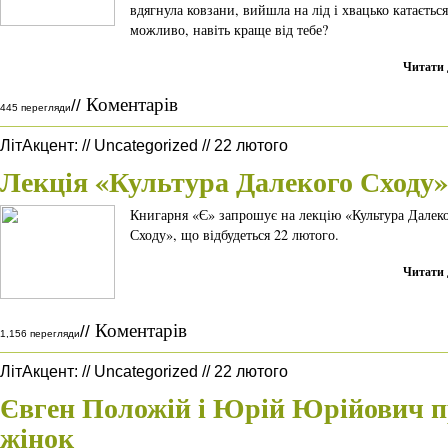
вдягнула ковзани, вийшла на лід і хвацько катається
можливо, навіть краще від тебе?
Читати 
Коментарів
//
445 перегляди
ЛітАкцент
:
//
Uncategorized
//
22 лютого
Лекція «Культура Далекого Сходу»
Книгарня «Є» запрошує на лекцію «Культура Далек
Сходу», що відбудеться 22 лютого.
Читати 
Коментарів
//
1,156 перегляди
ЛітАкцент
:
//
Uncategorized
//
22 лютого
Євген Положій і Юрій Юрійович 
жінок