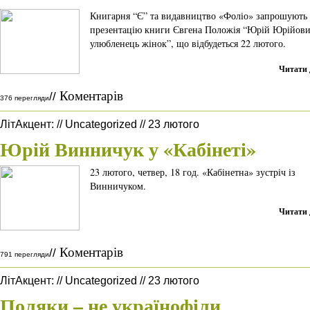
Книгарня “Є” та видавництво «Фоліо» запрошують
презентацію книги Євгена Положія “Юрій Юрійови
улюбленець жінок”, що відбудеться 22 лютого.
Читати 
Коментарів
//
376 перегляди
ЛітАкцент
:
//
Uncategorized
//
23 лютого
Юрій Винничук у «Кабінеті»
23 лютого, четвер, 18 год. «Кабінетна» зустріч із
Винничуком.
Читати 
Коментарів
//
791 перегляди
ЛітАкцент
:
//
Uncategorized
//
23 лютого
Поляки – не українофіли