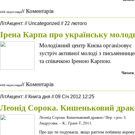
Коментарів
//
449 перегляди
ЛітАкцент
:
//
Uncategorized
//
22 лютого
Ірена Карпа про українську молод
Молодіжний центр Києва організовує
зустріч активної молоді з письменниц
та співачкою Іреною Карпою.
Читати 
Коментарів
//
449 перегляди
ЛітАкцент
:
//
Книга дня
//
09 Січ 2012 12:25
Леонід Сорока. Кишеньковий драк
Леонід Сорока. Кишеньковий дракон / Пер. з рос. І.
Андрусяка. – К.: Грані-Т, 2011.
Про що ти подумаєш, якщо раптом побачиш корову,