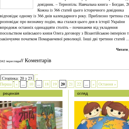
довідник. – Тернопіль: Навчальна книга – Богдан, 2
Кожна із 366 статей цього історичного довідника
відповідає одному із 366 днів календарного року. Приблизно третина ст
розповідає про визначну подію, яка сталася цього дня в історії України
впродовж останніх одинадцяти століть – починаючи від укладення
посольством київського князя Олега договору з Візантійською імперією т
закінчуючи початком Помаранчевої революції. Інші дві третини статей ..
Читати 
Коментарів
//
342 перегляди
Сторінка: 20 з 23
«
20
Перша
«
...
10
...
18
19
21
22
...
»
Остання »
рецензія
огляд