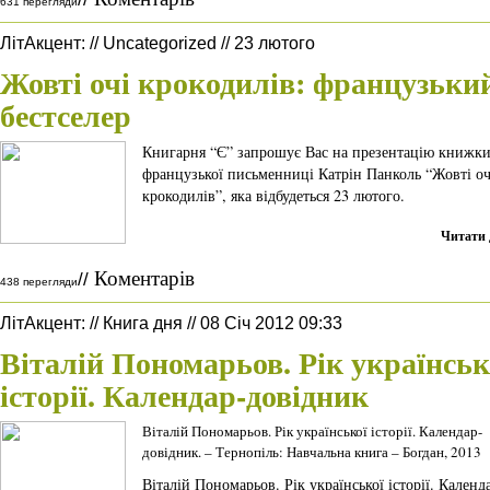
631 перегляди
ЛітАкцент
:
//
Uncategorized
//
23 лютого
Жовті очі крокодилів: французьки
бестселер
Книгарня “Є” запрошує Вас на презентацію книжк
французької письменниці Катрін Панколь “Жовті оч
крокодилів”, яка відбудеться 23 лютого.
Читати 
Коментарів
//
438 перегляди
ЛітАкцент
:
//
Книга дня
//
08 Січ 2012 09:33
Віталій Пономарьов. Рік українськ
історії. Календар-довідник
Віталій Пономарьов. Рік української історії. Календар-
довідник. – Тернопіль: Навчальна книга – Богдан, 2013
Віталій Пономарьов. Рік української історії. Календ