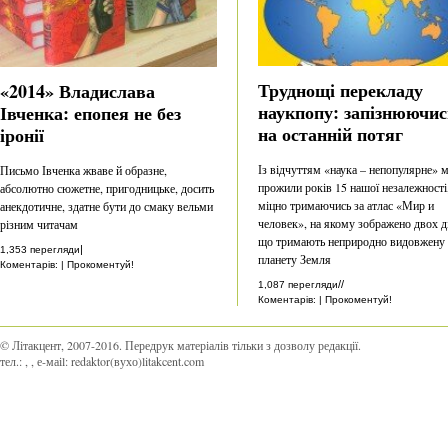
Труднощі перекладу
«2014» Владислава
наукпопу: запізнюючис
Івченка: епопея не без
на останній потяг
іронії
Із відчуттям «наука – непопулярне» 
Письмо Івченка жваве й образне,
прожили років 15 нашої незалежності
абсолютно сюжетне, пригодницьке, досить
міцно тримаючись за атлас «Мир и
анекдотичне, здатне бути до смаку вельми
человек», на якому зображено двох ді
різним читачам
що тримають неприродно видовжену
|
1,353 перегляди
планету Земля
Коментарів: | Прокоментуй!
//
1,087 перегляди
Коментарів: | Прокоментуй!
© Літакцент, 2007-2016
.
Передрук матеріалів тільки з дозволу редакції.
тел.:
,
, е-маіl:
redaktor(вухо)litakcent.com