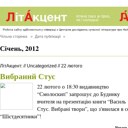
Робота сайту здійснюється у співпраці з Центром досліджень сучасної літератури при Н
Чільна сторінка
» Дата публікації »
Січень, 2012
ЛітАкцент
:
//
Uncategorized
//
22 лютого
Вибраний Стус
22 лютого о 18:30 видавництво
“Смолоскип” запрошує до Будинку
вчителя на презентацію книги “Василь
Стус. Вибрані твори”, що з'явилася в с
“Шістдесятники”!
Читати 