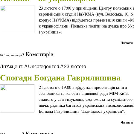
23 лютого о 17:00 у приміщенні Центру польських і
європейських студій НаУКМА (вул. Волоська, 10, 6
корпус НаУКМА) відбудеться презентація книги «М
є українофілами. Польська політична думка про Ук
і українців».
Читати 
Коментарів
//
693 перегляди
ЛітАкцент
:
//
Uncategorized
//
23 лютого
Спогади Богдана Гаврилишина
21 лютого о 19:00 відбудеться презентація книги
засновника та голови наглядової ради МІМ-Київ,
знаного у світі науковця, економіста та суспільного
діяча, радника багатьох українських високопосадов
Богдана Гаврилишина "Залишаюсь українцем".
Читати 
Коментарів
//