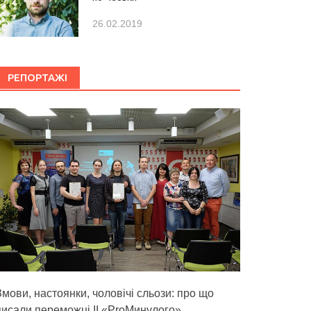
26.02.2019
РЕПОРТАЖІ
Змови, настоянки, чоловічі сльози: про що
писали переможці ІІ «ProМинулого»