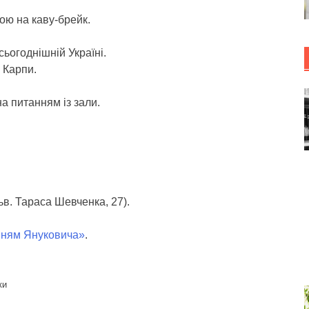
вою на каву-брейк.
ьогоднішній Україні.
 Карпи.
а питанням із зали.
ьв. Тараса Шевченка, 27).
нням Януковича»
.
ки