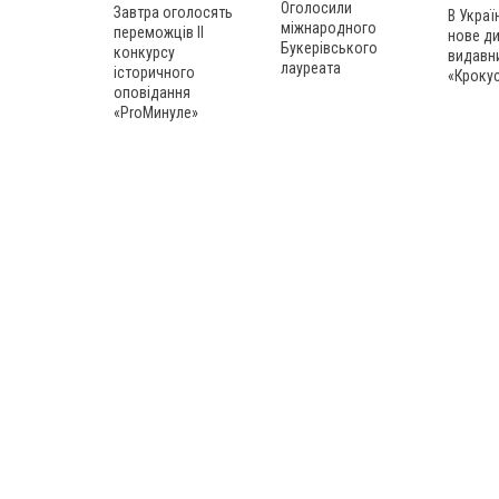
Оголосили
Завтра оголосять
В Украї
міжнародного
переможців ІІ
нове д
Букерівського
конкурсу
видавн
лауреата
історичного
«Кроку
оповідання
«ProМинуле»