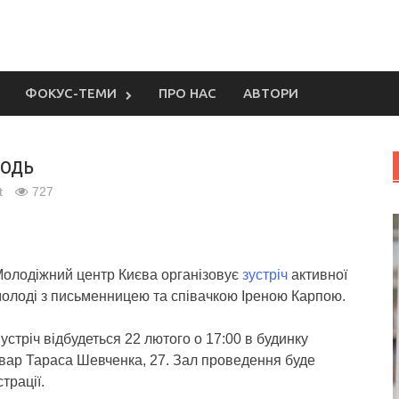
ФОКУС-ТЕМИ
ПРО НАС
АВТОРИ
лодь
t
727
олодіжний центр Києва організовує
зустріч
активної
олоді з письменницею та співачкою Іреною Карпою.
устріч відбудеться 22 лютого о 17:00 в будинку
ьвар Тараса Шевченка, 27. Зал проведення буде
трації.