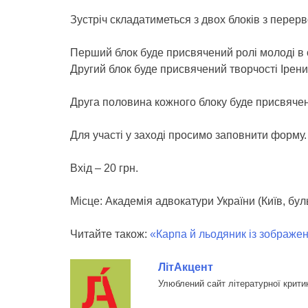
Зустріч складатиметься з двох блоків з перер
Перший блок буде присвячений ролі молоді в с
Другий блок буде присвячений творчості Ірени
Друга половина кожного блоку буде присвячен
Для участі у заході просимо заповнити форму.
Вхід – 20 грн.
Місце: Академія адвокатури України (Київ, бул
Читайте також:
«Карпа й льодяник із зображе
ЛітАкцент
Улюблений сайт літературної крити