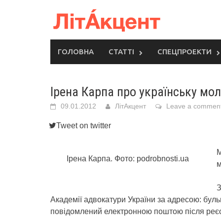
Skip
to
content
ГОЛОВНА
СТАТТІ
СПЕЦПРОЕКТИ
Ірена Карпа про українську мо
09.01.2012
ЛітАкцент
Leave a commen
Tweet on twitter
М
Ірена Карпа. Фото: podrobnosti.ua
м
З
Академії адвокатури України за адресою: бул
повідомлений електронною поштою після реєс