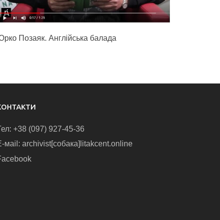
Юрко Позаяк. Англійська балада
КОНТАКТИ
Тел: +38 (097) 927-45-36
-маіl: archivist[собака]litakcent.online
Facebook