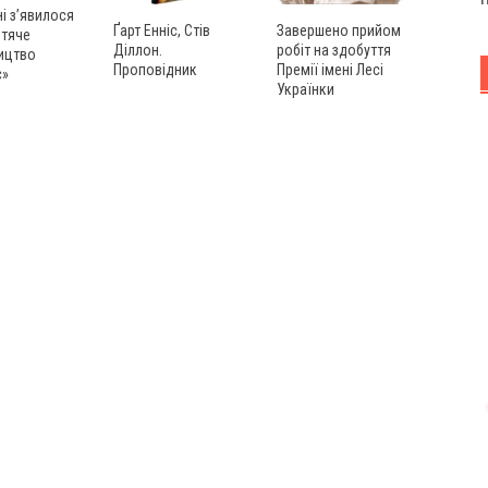
ні з’явилося
Ґарт Енніс, Стів
Завершено прийом
итяче
Діллон.
робіт на здобуття
ицтво
Проповідник
Премії імені Лесі
с»
Українки