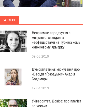
БЛОГИ
Неприємне передчуття з
минулого: скандал із
неофашистами на Туринському
книжковому ярмарку
09.05.2019
Думокплетіння: міркування про
«Бесіди п(р)одумки» Андрія
Содомори
17.04.2019
Університет. Довіра: про плагіат
по-чеськи