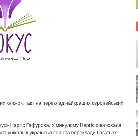
их книжок, так і на переклад найкращих європейських
кус» Наргіс Гафурова. У минулому Наргіс очолювала
а унікальні українські серії та переклади багатьох