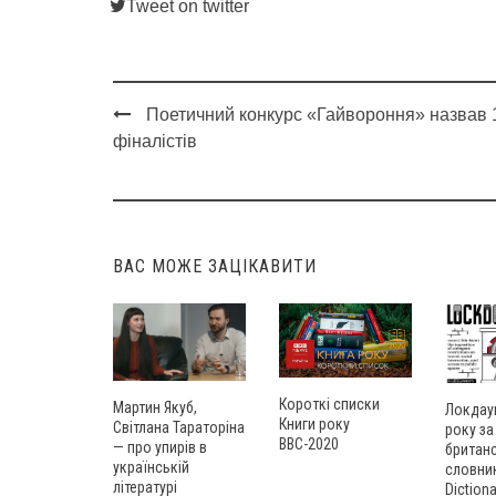
Tweet on twitter
Поетичний конкурс «Гайвороння» назвав 
Post
фіналістів
navigation
ВАС МОЖЕ ЗАЦІКАВИТИ
Короткі списки
Мартин Якуб,
Локдау
Книги року
Світлана Тараторіна
року за
ВВС-2020
— про упирів в
британ
українській
словник
літературі
Dictiona