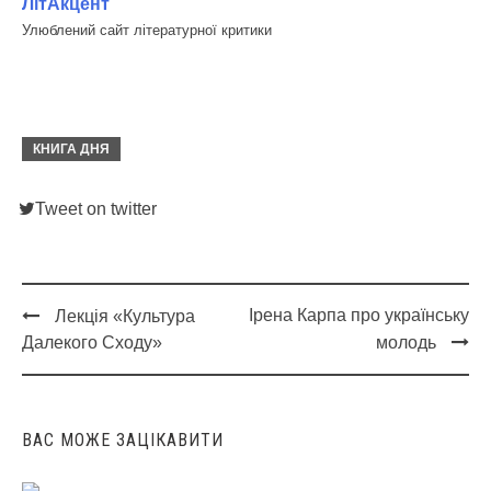
ЛітАкцент
Улюблений сайт літературної критики
КНИГА ДНЯ
Tweet on twitter
Ірена Карпа про українську
Лекція «Культура
Post
Далекого Сходу»
молодь
navigation
ВАС МОЖЕ ЗАЦІКАВИТИ