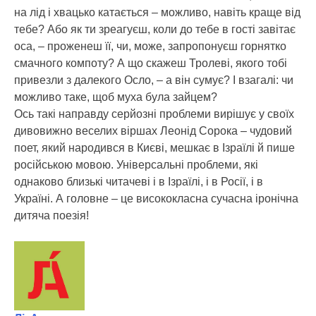
на лід і хвацько катається – можливо, навіть краще від
тебе?
Або як ти зреагуєш, коли до тебе в гості завітає
оса, – проженеш її, чи, може, запропонуєш горнятко
смачного компоту? А що скажеш Тролеві, якого тобі
привезли з далекого Осло, – а він сумує? І взагалі: чи
можливо таке, щоб муха була зайцем?
Ось такі направду серйозні проблеми вирішує у своїх
дивовижно веселих віршах Леонід Сорока – чудовий
поет, який народився в Києві, мешкає в Ізраїлі й пише
російською мовою. Універсальні проблеми, які
однаково близькі читачеві і в Ізраїлі, і в Росії, і в
Україні. А головне – це висококласна сучасна іронічна
дитяча поезія!