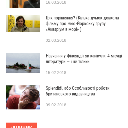
16.03.2018
Гріх порівняння? (Кілька думок довкола
фільму про Нью-Йоркську групу
«Акваріум в морі» )
02.03.2018
Навчання у Фінляндії як канікули: 4 місяці
літератури — і не тільки
15.02.2018
Splendid!, або Особливості роботи
британського видавництва
09.02.2018
ЛІТІНЖИР