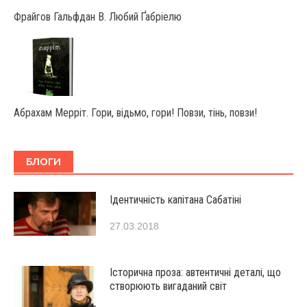
Фрайгов Гальфдан В. Любий Ґабріелю
Абрахам Мерріт. Гори, відьмо, гори! Повзи, тінь, повзи!
БЛОГИ
Ідентичність капітана Сабатіні
27.03.2018
Історична проза: автентичні деталі, що
створюють вигаданий світ