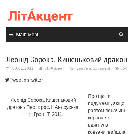
Skip
to
content
Main Menu
Леонід Сорока. Кишеньковий дракон
09.01.2012
ЛітАкцент
Leave a comment
654
Tweet on twitter
Про що ти
Леонід Сорока. Кишеньковий
подумаєш, якщо
дракон / Пер. з рос. І. Андрусяка.
раптом побачиш
– К.: Грані-Т, 2011.
корову, яка
вдягнула
ковзани, вийшла