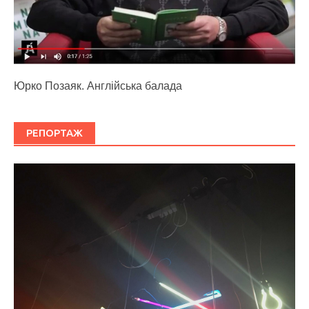
Юрко Позаяк. Англійська балада
РЕПОРТАЖ