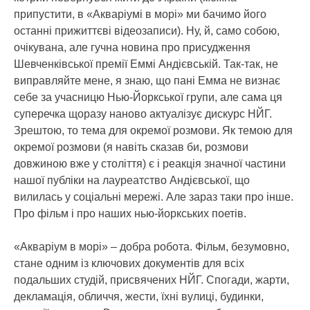
припустити, в «Акваріумі в морі» ми бачимо його
останні прижиттєві відеозаписи). Ну, й, само собою,
очікувана, але гучна новина про присудження
Шевченківської премії Еммі Андієвській. Так-так, не
виправляйте мене, я знаю, що пані Емма не визнає
себе за учасницю Нью-Йоркської групи, але сама ця
суперечка щоразу наново актуалізує дискурс НЙГ.
Зрештою, то тема для окремої розмови. Як темою для
окремої розмови (я навіть сказав би, розмови
довжиною вже у століття) є і реакція значної частини
нашої публіки на лауреатство Андієвської, що
вилилась у соціальні мережі. Але зараз таки про інше.
Про фільм і про наших нью-йоркських поетів.
«Акваріум в морі» – добра робота. Фільм, безумовно,
стане одним із ключових документів для всіх
подальших студій, присвячених НЙГ. Спогади, жарти,
декламація, обличчя, жести, їхні вулиці, будинки,