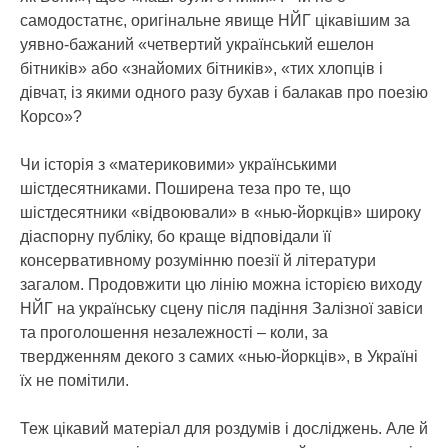
самодостатнє, оригінальне явище НЙГ цікавішим за
уявно-бажаний «четвертий український ешелон
бітників» або «знайомих бітників», «тих хлопців і
дівчат, із якими одного разу бухав і балакав про поезію
Корсо»?
Чи історія з «материковими» українськими
шістдесятниками. Поширена теза про те, що
шістдесятники «відвоювали» в «нью-йоркців» широку
діаспорну публіку, бо краще відповідали її
консервативному розумінню поезії й літератури
загалом. Продовжити цю лінію можна історією виходу
НЙГ на українську сцену після падіння Залізної завіси
та проголошення незалежності – коли, за
твердженням декого з самих «нью-йоркців», в Україні
їх не помітили.
Теж цікавий матеріал для роздумів і досліджень. Але й