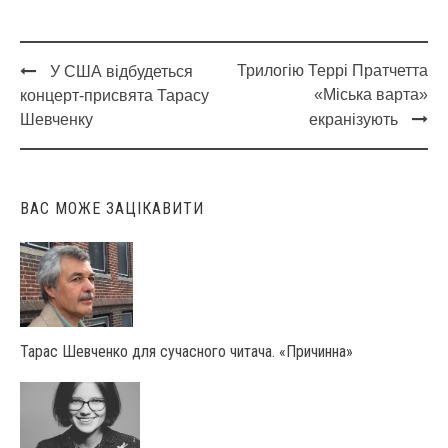
Трилогію Террі Пратчетта
У США відбудеться
Post
«Міська варта»
концерт-присвята Тарасу
navigation
Шевченку
екранізують
ВАС МОЖЕ ЗАЦІКАВИТИ
Тарас Шевченко для сучасного читача. «Причинна»