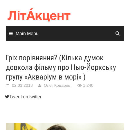
Skip
to
content
Main Menu
Гріх порівняння? (Кілька думок
довкола фільму про Нью-Йоркську
групу «Акваріум в морі» )
02.03.2018
Олег Коцарев
1 240
Tweet on twitter