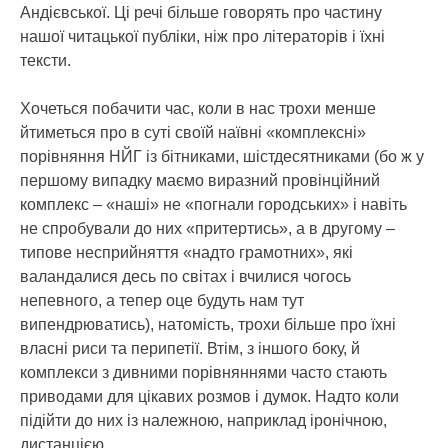
Андієвської. Ці речі більше говорять про частину
нашої читацької публіки, ніж про літераторів і їхні
тексти.
Хочеться побачити час, коли в нас трохи менше
йтиметься про в суті своїй наївні «комплексні»
порівняння НЙГ із бітниками, шістдесятниками (бо ж у
першому випадку маємо виразний провінційний
комплекс – «наші» не «погнали городських» і навіть
не спробували до них «притертись», а в другому –
типове несприйняття «надто грамотних», які
валандалися десь по світах і вчилися чогось
непевного, а тепер оце будуть нам тут
випендрюватись), натомість, трохи більше про їхні
власні риси та перипетії. Втім, з іншого боку, й
комплекси з дивними порівняннями часто стають
приводами для цікавих розмов і думок. Надто коли
підійти до них із належною, наприклад іронічною,
дистанцією.