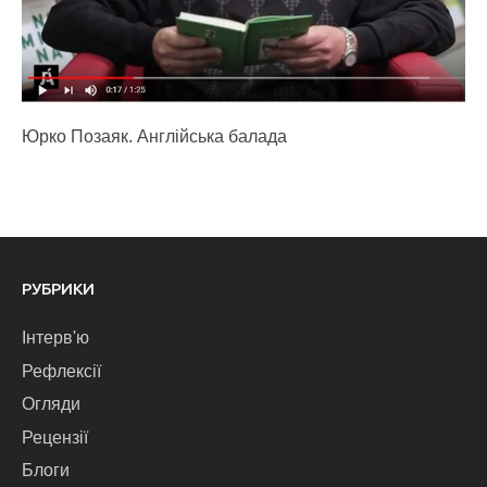
Юрко Позаяк. Англійська балада
РУБРИКИ
Інтерв'ю
Рефлексії
Огляди
Рецензії
Блоги