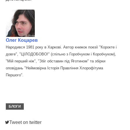
Олег Коцарев
Народився 1981 року в Харкові. Автор книжок поезії "Корокте і
довге", "ЦІЛОДОБОВО!" (спільно з Горобчуком і Коробчуком),
"Мій перший ніж", "Збіг обставин під Яготином" та збірки
оповідань "Неймовірна Історія Правління Хлорофітума
Першого".
БЛОГИ
Tweet on twitter