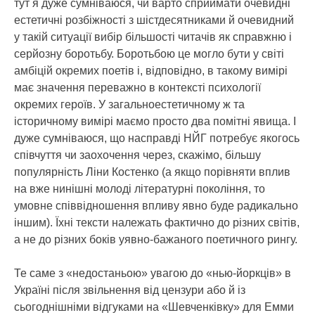
тут я дуже сумніваюся, чи варто сприймати очевидні
естетичні розбіжності з шістдесятниками й очевидний
у такій ситуації вибір більшості читачів як справжню і
серйозну боротьбу. Боротьбою це могло бути у світі
амбіцій окремих поетів і, відповідно, в такому вимірі
має значення переважно в контексті психології
окремих героїв. У загальноестетичному ж та
історичному вимірі маємо просто два помітні явища. І
дуже сумніваюся, що насправді НЙГ потребує якогось
співчуття чи заохочення через, скажімо, більшу
популярність Ліни Костенко (а якщо порівняти вплив
на вже нинішні молоді літературні покоління, то
умовне співвідношення впливу явно буде радикально
іншим). Їхні тексти належать фактично до різних світів,
а не до різних боків уявно-бажаного поетичного рингу.
Те саме з «недостаньою» увагою до «нью-йоркців» в
Україні після звільнення від цензури або й із
сьогоднішніми відгуками на «Шевченківку» для Емми