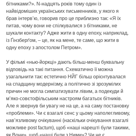
бітниками?». N-надцять років тому один із
найвідоміших українських письменників, у якого я
брав інтерв’ю, говорив про це приблизно так: «Я їх
питав, чому вони не спілкувалися з бітниками, не
шукали контакту? Адже жити в одну епоху, наприклад,
із Ґінзберґом, – це, як на мене, те саме, що жити в
одну епоху з апостолом Петром».
У фільмі «нью-йоркці» дають більш-менш буквальну
відповідь на такі питання. Схематично її можна
узагальнити так: естетично НЙГ більш орієнтувалася
на спадщину модернізму, а політично зі зрозумілих
причин не могла симпатизувати лівим, а подекуди й
м’яко-совєтофільським настроям багатьох бітників.
Але я звернув би увагу не на це, а на саму постановку
«проблеми». Чи є взагалі сенс у цьому наполегливому,
нав’язливому очікуванні (наскільки очікування взагалі
можливе post factum), щоб «наші нарешті були такими,
як Вони», щоб «наші були з Ними»? Чи не є