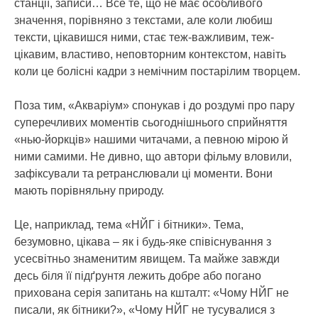
станції, записи… Все те, що не має особливого
значення, порівняно з текстами, але коли любиш
тексти, цікавишся ними, стає теж-важливим, теж-
цікавим, властиво, неповторним контекстом, навіть
коли це болісні кадри з немічним постарілим творцем.
Поза тим, «Акваріум» спонукав і до роздумі про пару
суперечливих моментів сьогоднішнього сприйняття
«нью-йоркців» нашими читачами, а певною мірою й
ними самими. Не дивно, що автори фільму вловили,
зафіксували та ретранслювали ці моменти. Вони
мають порівняльну природу.
Це, наприклад, тема «НЙГ і бітники». Тема,
безумовно, цікава – як і будь-яке співіснування з
усесвітньо знаменитим явищем. Та майже завжди
десь біля її підґрунтя лежить добре або погано
прихована серія запитань на кшталт: «Чому НЙГ не
писали, як бітники?», «Чому НЙГ не тусувалися з