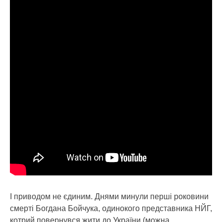
І приводом не єдиним. Днями минули перші роковини
смерті Богдана Бойчука, одинокого представника НЙГ,
котрий повернувся жити до України (можна