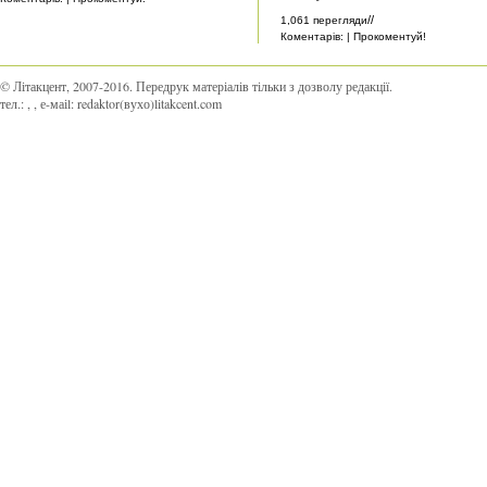
//
1,061 перегляди
Коментарів: | Прокоментуй!
© Літакцент, 2007-2016
.
Передрук матеріалів тільки з дозволу редакції.
тел.:
,
, е-маіl:
redaktor(вухо)litakcent.com