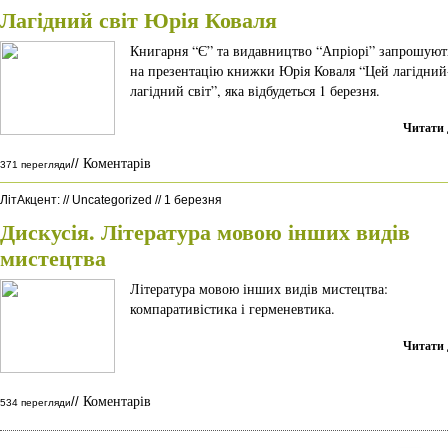
Лагідний світ Юрія Коваля
Книгарня “Є” та видавництво “Апріорі” запрошуют
на презентацію книжки Юрія Коваля “Цей лагідний
лагідний світ”, яка відбудеться 1 березня.
Читати 
Коментарів
//
371 перегляди
ЛітАкцент
:
//
Uncategorized
//
1 березня
Дискусія. Література мовою інших видів
мистецтва
Література мовою інших видів мистецтва:
компаративістика і герменевтика.
Читати 
Коментарів
//
534 перегляди