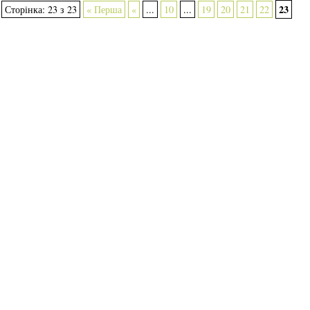
23
Сторінка: 23 з 23
« Перша
«
...
10
...
19
20
21
22