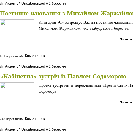
ЛітАкцент
:
//
Uncategorized
//
1 березня
Поетичне чаювання з Михайлом Жаржайло
Книгарня «Є» запрошує Вас на поетичне чаювання 
Михайлом Жаржайлом, яке відбудеться 1 березня.
Читати 
Коментарів
//
301 перегляди
ЛітАкцент
:
//
Uncategorized
//
1 березня
«Кабінетна» зустріч із Павлом Содоморою
Проект зустрічей із перекладачами «Третій Світ» П
Содомора
Читати 
Коментарів
//
343 перегляди
ЛітАкцент
:
//
Uncategorized
//
1 березня