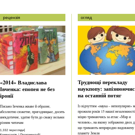
рецензія
огляд
Труднощі перекладу
«2014» Владислава
наукпопу: запізнюючис
Івченка: епопея не без
на останній потяг
іронії
Із відчуттям «наука – непопулярне» 
Письмо Івченка жваве й образне,
прожили років 15 нашої незалежності
абсолютно сюжетне, пригодницьке, досить
міцно тримаючись за атлас «Мир и
анекдотичне, здатне бути до смаку вельми
человек», на якому зображено двох ді
різним читачам
що тримають неприродно видовжену
|
1,332 перегляди
планету Земля
Коментарів: | Прокоментуй!