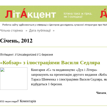
Робота сайту здійснюється у співпраці з Центром досліджень сучасної літератури при Н
Чільна сторінка
» Дата публікації »
Січень, 2012
ЛітАкцент
:
//
Uncategorized
//
1 березня
«Кобзар» з ілюстраціями Василя Седляра
Книгарня «Є» та видавництво «Дух і Літера»
запрошують на презентацію другого видання «Кобз
Тараса Шевченка з ілюстраціями Василя Седляра, як
відбудеться 1 березня.
Читати 
Коментарів
//
653 перегляди