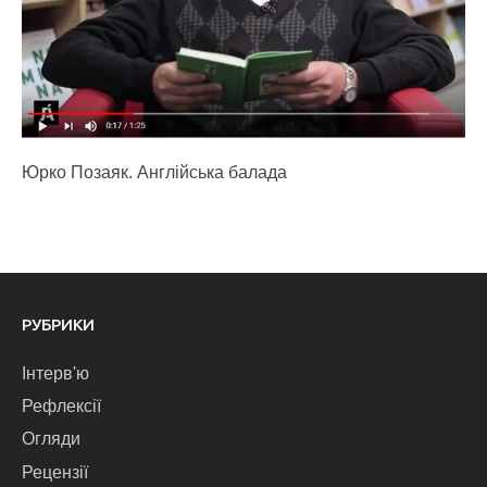
Юрко Позаяк. Англійська балада
РУБРИКИ
Інтерв'ю
Рефлексії
Огляди
Рецензії