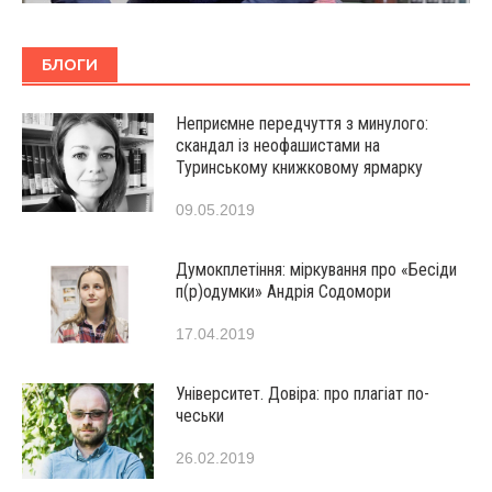
БЛОГИ
Неприємне передчуття з минулого:
скандал із неофашистами на
Туринському книжковому ярмарку
09.05.2019
Думокплетіння: міркування про «Бесіди
п(р)одумки» Андрія Содомори
17.04.2019
Університет. Довіра: про плагіат по-
чеськи
26.02.2019