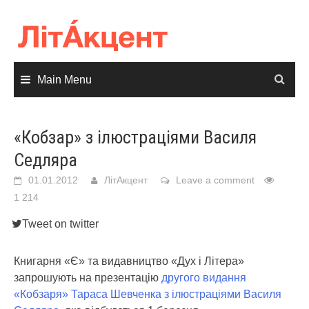
Skip
to
content
Main Menu
«Кобзар» з ілюстраціями Василя
Седляра
01.01.2012
ЛітАкцент
Leave a comment
1 214
Tweet on twitter
Книгарня «Є» та видавництво «Дух і Літера»
запрошують на презентацію
другого видання
«Кобзаря» Тараса Шевченка з ілюстраціями Василя