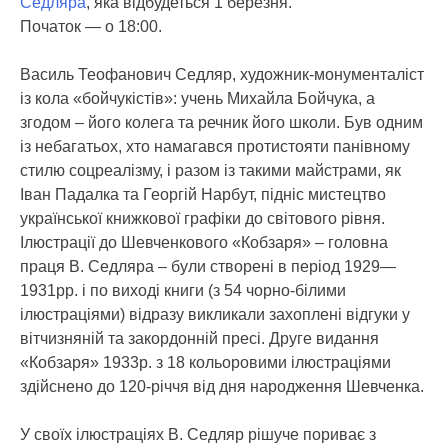
Седляра
, яка відбудеться 1 березня.
Початок — о 18:00.
Василь Теофанович Седляр, художник-монументаліст
із кола «бойчукістів»: учень Михайла Бойчука, а
згодом – його колега та речник його школи. Був одним
із небагатьох, хто намагався протистояти панівному
стилю соцреалізму, і разом із такими майстрами, як
Іван Падалка та Георгій Нарбут, підніс мистецтво
української книжкової графіки до світового рівня.
Ілюстрації до Шевченкового «Кобзаря» – головна
праця В. Седляра – були створені в період 1929—
1931рр. і по виході книги (з 54 чорно-білими
ілюстраціями) відразу викликали захоплені відгуки у
вітчизняній та закордонній пресі. Друге видання
«Кобзаря» 1933р. з 18 кольоровими ілюстраціями
здійснено до 120-річчя від дня народження Шевченка.
У своїх ілюстраціях В. Седляр рішуче пориває з