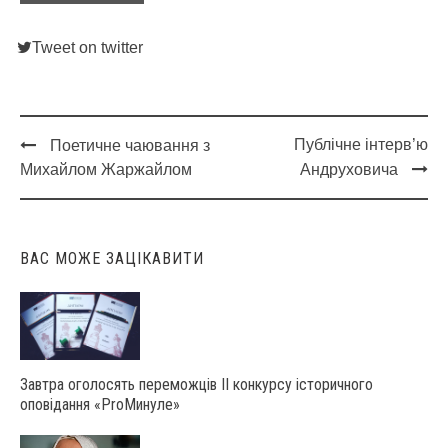
Tweet on twitter
Публічне інтерв’ю
Поетичне чаювання з
Post
Михайлом Жаржайлом
Андруховича
navigation
ВАС МОЖЕ ЗАЦІКАВИТИ
Завтра оголосять переможців ІІ конкурсу історичного
оповідання «ProМинуле»