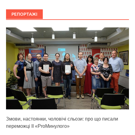
РЕПОРТАЖІ
Змови, настоянки, чоловічі сльози: про що писали
переможці ІІ «ProМинулого»