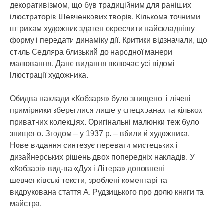
декоративізмом, що був традиційним для раніших
ілюстраторів Шевченкових творів. Кількома точними
штрихам художник здатен окреслити найскладнішу
форму і передати динаміку дії. Критики відзначали, що
стиль Седляра близький до народної манери
малювання. Дане видання включає усі відомі
ілюстрації художника.
Обидва наклади «Кобзаря» було знищено, і лічені
примірники збереглися лише у спецхранах та кількох
приватних колекціях. Оригінальні малюнки теж було
знищено. Згодом – у 1937 р. – вбили й художника.
Нове видання синтезує переваги мистецьких і
дизайнерських рішень двох попередніх накладів. У
«Кобзарі» вид-ва «Дух і Літера» доповнені
шевченківські тексти, зроблені коментарі та
видрукована стаття А. Рудзицького про долю книги та
майстра.