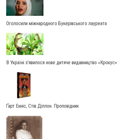
Оголосили міжнародного Букерівського лауреата
В Україні з’явилося нове дитяче видавництво «Крокус»
Ґарт Енніс, Стів Діллон. Проповідник