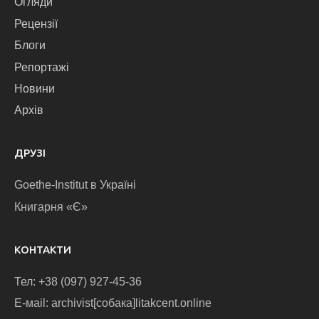
Огляди
Рецензії
Блоги
Репортажі
Новини
Архів
ДРУЗІ
Goethe-Institut в Україні
Книгарня «Є»
КОНТАКТИ
Тел: +38 (097) 927-45-36
E-маіl: archivist[собака]litakcent.online