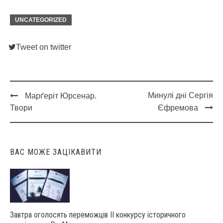
UNCATEGORIZED
Tweet on twitter
Минулі дні Сергія
Марґеріт Юрсенар.
Post
Твори
Єфремова
navigation
ВАС МОЖЕ ЗАЦІКАВИТИ
Завтра оголосять переможців ІІ конкурсу історичного