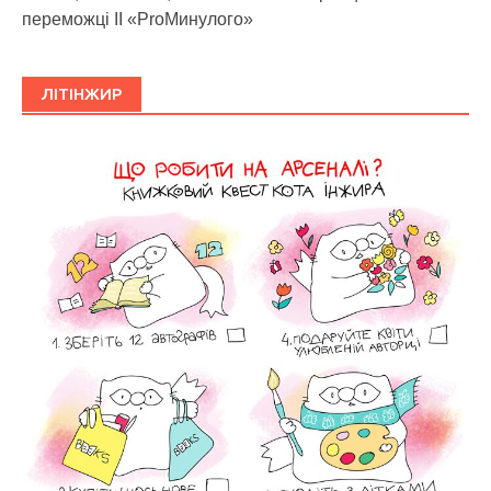
переможці ІІ «ProМинулого»
ЛІТІНЖИР