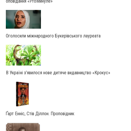
оповідання «ProМинуле»
Оголосили міжнародного Букерівського лауреата
В Україні з’явилося нове дитяче видавництво «Крокус»
Ґарт Енніс, Стів Діллон. Проповідник