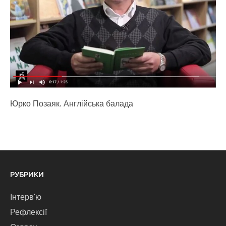
Юрко Позаяк. Англійська балада
РУБРИКИ
Інтерв'ю
Рефлексії