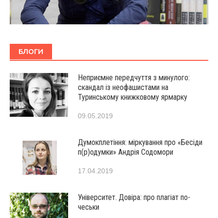
БЛОГИ
Неприємне передчуття з минулого:
скандал із неофашистами на
Туринському книжковому ярмарку
09.05.2019
Думокплетіння: міркування про «Бесіди
п(р)одумки» Андрія Содомори
17.04.2019
Університет. Довіра: про плагіат по-
чеськи