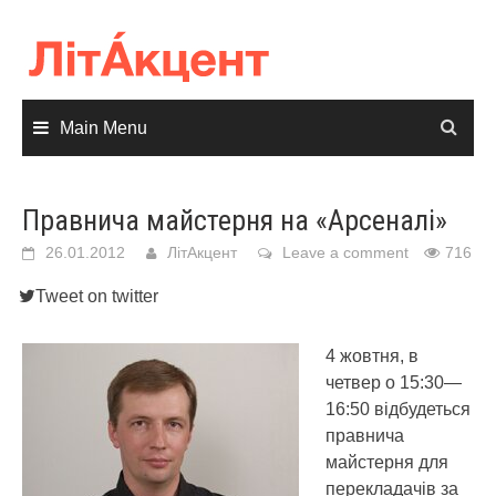
Skip
to
content
Main Menu
Правнича майстерня на «Арсеналі»
26.01.2012
ЛітАкцент
Leave a comment
716
Tweet on twitter
4 жовтня, в
четвер о 15:30—
16:50 відбудеться
правнича
майстерня для
перекладачів за