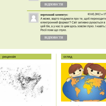
ВІДПОВІCТИ
03.02.2012 о 1
перехожий
коментує:
А може, варто подумати про те, щоб переходити
електронний формат? Світ активно рухається в
цей бік, а у нас із цим щось зовсім глухо. І навіть 
Росії поки що глухо.
ВІДПОВІCТИ
рецензія
огляд