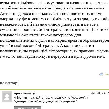
вузькоспеціалізоване формулювання назви, книжка легко
сприймається широким (щоправда, освіченим) читачем.
Авторці вдалося проаналізувати не лише все те, що ми
одержали у феномені масової літератури за двадцять рокі
незалежності, а й певним чином умонтувати це все в
сучасний європейський літературний контекст. Ця книжк
мимоволі може стати також матеріалом для
психоаналітичних студій над характером та образом героя
української масової літератури. А коли виходити з
положення, що герой цієї літератури є, як правило, люди
з мас, то такі студії можуть перерости в культурологічні.
Дру
Коментарі
27.01.2012 о 1
Артем
коментує:
А Ви, пані, називайте таку літературу не “масовою”, а
“демократичною”, іноді додаючи, “сувереною”.