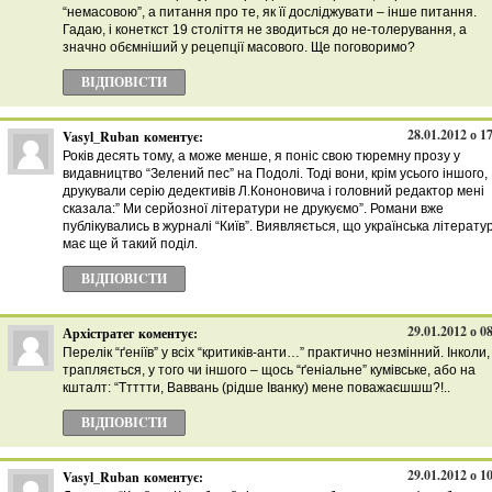
“немасовою”, а питання про те, як її досліджувати – інше питання.
Гадаю, і конеткст 19 століття не зводиться до не-толерування, а
значно обємніший у рецепції масового. Ще поговоримо?
ВІДПОВІCТИ
28.01.2012 о 1
Vasyl_Ruban
коментує:
Років десять тому, а може менше, я поніс свою тюремну прозу у
видавництво “Зелений пес” на Подолі. Тоді вони, крім усього іншого,
друкували серію дедективів Л.Кононовича і головний редактор мені
сказала:” Ми серйозної літератури не друкуємо”. Романи вже
публікувались в журналі “Київ”. Виявляється, що українська літерату
має ще й такий поділ.
ВІДПОВІCТИ
29.01.2012 о 0
Архістратег
коментує:
Перелік “ґеніїв” у всіх “критиків-анти…” практично незмінний. Інколи,
трапляється, у того чи іншого – щось “ґеніальне” кумівське, або на
кшталт: “Ттттти, Ваввань (рідше Іванку) мене поважаєшшш?!..
ВІДПОВІCТИ
29.01.2012 о 1
Vasyl_Ruban
коментує: