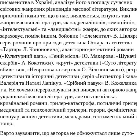
письменства в Україні, аналізує його з погляду сучасних
світових жанрових різновидів масової літератури. Викли
приємний подив те, що в нас, виявляється, існують такі
жанри масової літератури, як «адреналінові», «емоційні»,
«інтелектуальні» та «ландшафтні» жанри, до яких авторк
зараховує, поміж іншим, бойовик («Елементал» В. Шкляра
серія романів про пригоди детектива Оскара з агентства
«Тартар» Л. Кононовича), авантюрно-детективні романи
(«Культурний шар», «Геній місця» Ю. Макарова, «Шукачі
скарбів» А. Кокотюхи), «круті» детективи («Суто літерат
вбивство», «Неврахована жертва» О. Вільчинського), ретр
детективи та історичні детективи (серія «Інспектор і кава
Валерія та Наталі Лапікур, «Срібний павук» В. Кожелянка)
т.д. Не хочемо перераховувати всі виведені авторкою жан
української масової літератури, але ось ще кілька:
кримінальні романи, трилер-катастрофа, потиличні триле
медичний та психологічний трилери, горори, феміністич
неонуар, жіночі детективи, мелодрами, сентиментальний 
тощо.
Варто зауважити, що авторка не обмежується лише суто-