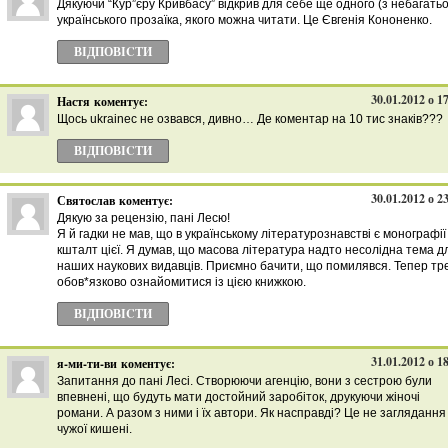
Дякуючи “Кур”єру Кривбасу” відкрив для себе ще одного (з небагатьо
українського прозаїка, якого можна читати. Це Євгенія Кононенко.
ВІДПОВІCТИ
30.01.2012 о 1
Настя
коментує:
Щось ukrainec не озвався, дивно… Де коментар на 10 тис знаків???
ВІДПОВІCТИ
30.01.2012 о 2
Святослав
коментує:
Дякую за рецензію, пані Лесю!
Я й гадки не мав, що в українському літературознавстві є монографії
кшталт цієї. Я думав, що масова література надто несолідна тема д
наших наукових видавців. Приємно бачити, що помилявся. Тепер тр
обов*язково ознайомитися із цією книжкою.
ВІДПОВІCТИ
31.01.2012 о 1
я-ми-ти-ви
коментує:
Запитання до пані Лесі. Створюючи агенцію, вони з сестрою були
впевнені, що будуть мати достойний заробіток, друкуючи жіночі
романи. А разом з ними і їх автори. Як насправді? Це не заглядання
чужої кишені.