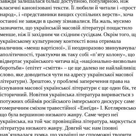
завжди залишалася більш доступною, популярною, ніж
класичні канонізовані тексти. Її любили й читали і «прос
народ», і «представники вищих суспільних верств», хоча
останні не завжди в цьому зізнавалися. На жаль, мусимо
зазначити, що українській масовій літературі пощастило
менше, ніж її західним чи східним сусідкам. Окрім того, щ
українському культурному контексті вона отримала
наличник «менш вартісної», її неодноразово звинувачува
аполітичності, трактуючи як таку собі «п’яту колону», що
відвертає українського читача від «національно-визвольн
боротьби» (епітет «сміття» – це ще далеко не найлайливі
слово, яке доводиться чути на адресу української масової
літератури). Зрештою, у проблемі заперечення права на
існування масової української літератури є ще один бік, т
історичний. Новітня українська література виривається з
потужних обіймів російського імперського дискурсу саме
гомеричним сміхом травестійної «Енеїди» І. Котляревсько
що була вершиною низького жанру. Саме через неї
українська, на той час провінційна література, маркується
література низького жанру. Довгий час нам іззовні
нав’язувалася думка, що українці не спроможні творити