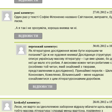
ВІДПОВІCТИ
27.01.2012 о 2
pani
коментує:
Один раз у тексті Софію Філоненко названо Світланою, виправте, б
ласка.
..А я так і не зрозуміла, хороша книжка чи ні.
ВІДПОВІCТИ
30.01.2012 о 1
перехожий
коментує:
Як літературне дослідження може бути хорошим чи
поганим? Це ж не художня книжка! Дослідниця структурує 
описує українську масову літературу – і це вже цікаво, бо 
неї це мало хто робив. А висновки кожен читач робитиме 
(особливо той читач, який знайомий з творами,
представленими в дослідженні). Принаймні перелік – Шкл
Кононович, Кожелянко, Вільчинський – мене надихає
ознайомитися з цим літературознавчим доробком.
ВІДПОВІCТИ
28.01.2012 о 1
krokodyl
коментує:
Лесю, не варто за ідеологемою заборони відразу вбачати щось кра
тобто масова література і справді менш вартісна, порівняно з