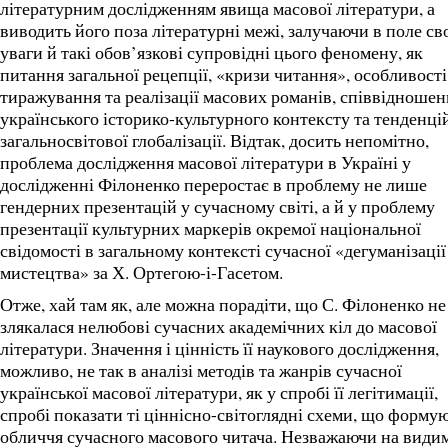
літературним дослідженням явища масової літератури, а
виводить його поза літературні межі, залучаючи в поле св
уваги й такі обов’язкові супровідні цього феномену, як
питання загальної рецепції, «кризи читання», особливості
тиражування та реалізації масових романів, співвідношен
українського історико-культурного контексту та тенденці
загальносвітової глобалізації. Відтак, досить непомітно,
проблема дослідження масової літератури в Україні у
дослідженні Філоненко переростає в проблему не лише
гендерних презентацій у сучасному світі, а й у проблему
презентації культурних маркерів окремої національної
свідомості в загальному контексті сучасної «дегуманізації
мистецтва» за Х. Ортегою-і-Гасетом.
Отже, хай там як, але можна порадіти, що С. Філоненко не
злякалася нелюбові сучасних академічних кіл до масової
літератури. Значення і цінність її наукового дослідження,
можливо, не так в аналізі методів та жанрів сучасної
української масової літератури, як у спробі її легітимації,
спробі показати ті ціннісно-світоглядні схеми, що форму
обличчя сучасного масового читача. Незважаючи на види