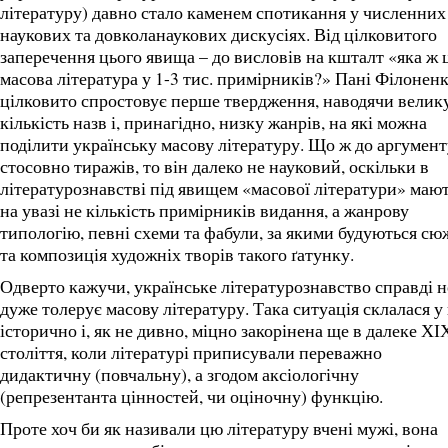
літературу) давно стало каменем спотикання у численних
наукових та довколанаукових дискусіях. Від цілковитого
заперечення цього явища – до висловів на кшталт «яка ж 
масова література у 1-3 тис. примірників?» Пані Філонен
цілковито спростовує перше твердження, наводячи велик
кількість назв і, принагідно, низку жанрів, на які можна
поділити українську масову літературу. Що ж до аргумент
стосовно тиражів, то він далеко не науковий, оскільки в
літературознавстві під явищем «масової літератури» маю
на увазі не кількість примірників видання, а жанрову
типологію, певні схеми та фабули, за якими будуються сю
та композиція художніх творів такого ґатунку.
Одверто кажучи, українське літературознавство справді н
дуже толерує масову літературу. Така ситуація склалася у
історично і, як не дивно, міцно закорінена ще в далеке ХІ
століття, коли літературі приписували переважно
дидактичну (повчальну), а згодом аксіологічну
(репрезентанта цінностей, чи оціночну) функцію.
Проте хоч би як називали цю літературу вчені мужі, вона