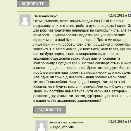
ВІДПОВІCТИ
02.02.2012 о 1
Леся
коментує:
Охоче відповім, може комусь згодиться:) Поки книгарні
розраховувалися вчасно, робота рухалася доволі гарно. З
два роки ми практично перейшли на самоокупність, але ту
почалося… Одним словом, податки загнули приватних
підприємців, а далі була наша черга:) Проте ми поки що
лише припинили роботу, повністю прощатися з проектом 
хочеться. На загал мав рацію Кокотюха, коли казав, що пок
нас не буде нормального книгорозповсюдження, то
видавцям буде доволі важко. А ще варто припинити
контрабанду з сусідніх країн, бо така собівартість як у їхніх
книжок – це для нас нереально. Зрештою, ще дуже багато
проблем виявив наш проект і, в першу чергу, для нас сами
Але одне ми точно дізналися – наші романи мали свого
читача, їх полюбили. Нам ще досі пишуть читачі із всієї
України, коли будуть наступні книжки. Але коли будуть – н
знаю. Ми постійно намагалися бути чесними з авторами,
розповсюджувачами, читачами, кур”єрами, державою…, а 
в нашій країні архидороге задоволення:)
ВІДПОВІCТИ
02.02.2012 о 1
я-ми-ти-ви
коментує:
Дякую, успіхів!