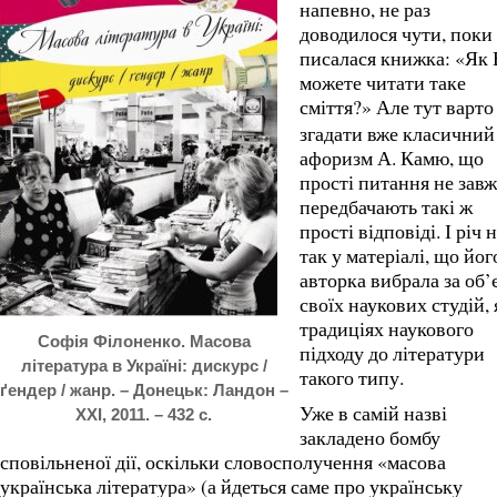
напевно, не раз
доводилося чути, поки
писалася книжка: «Як
можете читати таке
сміття?»
Але тут варто
згадати вже класичний
афоризм А. Камю, що
прості питання не зав
передбачають такі ж
прості відповіді. І річ 
так у матеріалі, що йог
авторка вибрала за об’
своїх наукових студій, 
традиціях наукового
Софія Філоненко. Масова
підходу до літератури
література в Україні: дискурс /
такого типу.
ґендер / жанр. – Донецьк: Ландон –
Уже в самій назві
ХХІ, 2011. – 432 с.
закладено бомбу
сповільненої дії, оскільки словосполучення «масова
українська література» (а йдеться саме про українську