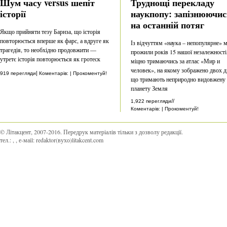
Шум часу versus шепіт
Труднощі перекладу
історії
наукпопу: запізнюючис
на останній потяг
Якщо прийняти тезу Барнза, що історія
повторюється вперше як фарс, а вдруге як
Із відчуттям «наука – непопулярне» 
трагедія, то необхідно продовжити —
прожили років 15 нашої незалежності
утретє історія повторюється як гротеск
міцно тримаючись за атлас «Мир и
человек», на якому зображено двох ді
|
919 перегляди
Коментарів: | Прокоментуй!
що тримають неприродно видовжену
планету Земля
//
1,922 перегляди
Коментарів: | Прокоментуй!
© Літакцент, 2007-2016
.
Передрук матеріалів тільки з дозволу редакції.
тел.:
,
, е-маіl:
redaktor(вухо)litakcent.com