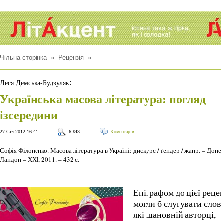
Чільна сторінка
»
Рецензія
»
:
Леся Демська-Будзуляк
Українська масова література: погляд
ізсередини
27 Січ 2012 16:41
6,843
Коментарів
Софія Філоненко. Масова література в Україні: дискурс / ґендер / жанр. – Доне
Ландон – ХХІ, 2011. – 432 с.
Епіграфом до цієї реце
могли б слугувати слов
які шановній авторці,