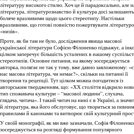
літературу високого стилю. Хоч це й парадоксально, але 
література, літературознавство й культура досі залишають
боляче вразливими щодо цього стереотипу. Настільки
вразливими, що готові повністю пожертвувати літератур
«низів».
Проте, як би там не було, дослідження явища масової
української літератури Софією Філоненко підважує, а інк
цілком заперечує більшість усталених в нашому суспільст
стереотипів. Основне питання, на якому зосереджується
авторка, полягає не так у тому, вже давно заяложеному: «є
нас масова література, чи немає?», скільки на питанні її
творення та рецепції. Тут цілком можна погодитися із
авторським твердженням, що: «ХХ століття відкрило нов
тип споживача культури – “масової людини”, слухача,
глядача, читача». І такий читач на нині є в Україні, а значи
й література, яка його обслуговує, що твориться за певни
правилами й канонами та витворює свій культурний прост
У своїй монографії, як ми вже зазначали, Софія Філоненко
зосереджується на розгляді формування популярного