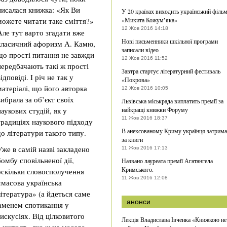
писалася книжка: «Як Ви
У 20 країнах виходить український філь
можете читати таке сміття?»
«Микита Кожум’яка»
12 Жов 2016 14:18
Але тут варто згадати вже
Нові письменники шкільної програми
класичний афоризм А. Камю,
записали відео
що прості питання не завжди
12 Жов 2016 11:52
передбачають такі ж прості
Завтра стартує літературний фестиваль
відповіді. І річ не так у
«Покрова»
матеріалі, що його авторка
12 Жов 2016 10:05
вибрала за об’єкт своїх
Львівська міськрада виплатить премії за
наукових студій, як у
найкращі книжки Форуму
11 Жов 2016 18:37
традиціях наукового підходу
В анексованому Криму українця затрим
до літератури такого типу.
за книги
Уже в самій назві закладено
11 Жов 2016 17:13
бомбу сповільненої дії,
Названо лауреата премії Агатангела
Кримського.
оскільки словосполучення
11 Жов 2016 12:08
«масова українська
література» (а йдеться саме
анонси
каменем спотикання у
искусіях. Від цілковитого
Лекція Владислава Івченка «Книжкою не