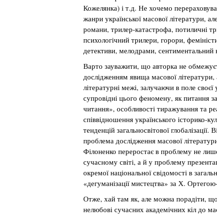
Кожелянка) і т.д. Не хочемо перераховува
жанри української масової літератури, але
романи, трилер-катастрофа, потиличні т
психологічний трилери, горори, фемініст
детективи, мелодрами, сентиментальний 
Варто зауважити, що авторка не обмежує
дослідженням явища масової літератури, 
літературні межі, залучаючи в поле своєї у
супровідні цього феномену, як питання за
читання», особливості тиражування та реа
співвідношення українського історико-ку
тенденцій загальносвітової глобалізації. 
проблема дослідження масової літератури
Філоненко переростає в проблему не лиш
сучасному світі, а й у проблему презента
окремої національної свідомості в загаль
«дегуманізації мистецтва» за Х. Ортегою
Отже, хай там як, але можна порадіти, що
нелюбові сучасних академічних кіл до мас