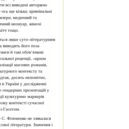
ти всі виведені авторкою
 ось ще кілька: кримінальні
рилери, медичний та
ичний неонуар, жіночі
кітч тощо.
ться лише суто-літературним
а виводить його поза
ваги й такі обов’язкові
гальної рецепції, «кризи
лізації масових романів,
льтурного контексту та
Відтак, досить непомітно,
 в Україні у дослідженні
е гендерних презентацій у
ції культурних маркерів
ному контексті сучасної
-і-Гасетом.
 С. Філоненко не злякалася
ової літератури. Значення і