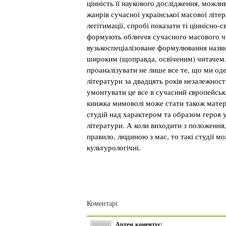
цінність її наукового дослідження, можливо
жанрів сучасної української масової літера
легітимації, спробі показати ті ціннісно-
формують обличчя сучасного масового ч
вузькоспеціалізоване формулювання назви
широким (щоправда, освіченим) читачем.
проаналізувати не лише все те, що ми од
літератури за двадцять років незалежност
умонтувати це все в сучасний європейськ
книжка мимоволі може стати також матер
студій над характером та образом героя у
літератури. А коли виходити з положення, 
правило, людиною з мас, то такі студії м
культурологічні.
Коментарі
Артем
коментує: