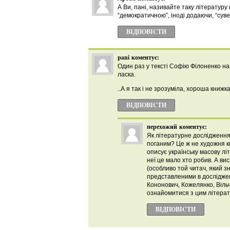
А Ви, пані, називайте таку літературу 
“демократичною”, іноді додаючи, “сув
ВІДПОВІCТИ
pani
коментує:
Один раз у тексті Софію Філоненко на
ласка.
..А я так і не зрозуміла, хороша книжка
ВІДПОВІCТИ
перехожий
коментує:
Як літературне дослідженн
поганим? Це ж не художня к
описує українську масову літ
неї це мало хто робив. А ви
(особливо той читач, який з
представленими в досліджен
Кононович, Кожелянко, Віль
ознайомитися з цим літера
ВІДПОВІCТИ