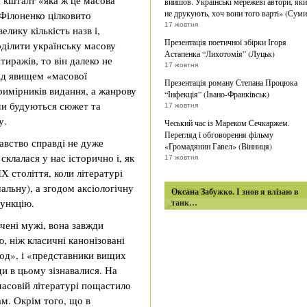
а кшталт «яка ж це масова
вийшов. Українські мережеві автори, як
не друкують, хоч вони того варті» (Суми
 Філоненко цілковито
17 жовтня
лику кількість назв і,
Презентація поетичної збірки Ігоря
оділити українську масову
Астапенка “Лихотомія” (Луцьк)
иражів, то він далеко не
17 жовтня
під явищем «масової
Презентація роману Степана Процюка
примірників видання, а жанрову
“Інфекція” (Івано-Франківськ)
ими будуються сюжет та
17 жовтня
у.
Чеський час із Мареком Сечкаржем.
Перегляд і обговорення фільму
авство справді не дуже
«Громадянин Гавел» (Вінниця)
склалася у нас історично і, як
17 жовтня
Х століття, коли літературі
льну), а згодом аксіологічну
книга дня
Оксана Забужко. І знов я влізаю в
функцію.
танк…
чені мужі, вона завжди
 ніж класичні канонізовані
род», і «представники вищих
ди в цьому зізнавалися. На
масовій літературі пощастило
ам. Окрім того, що в