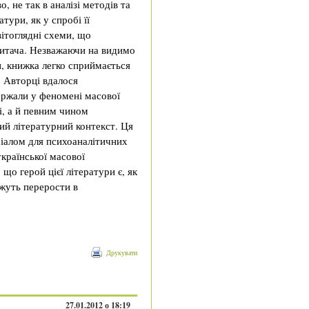
, не так в аналізі методів та
тури, як у спробі її
світоглядні схеми, що
итача. Незважаючи на видимо
, книжка легко сприймається
 Авторці вдалося
ержали у феномені масової
і, а й певним чином
ий літературний контекст. Ця
іалом для психоаналітичних
країнської масової
що герой цієї літератури є, як
ожуть перерости в
Друкувати
27.01.2012 о 18:19