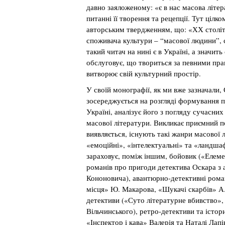
давно заяложеному: «є в нас масова літер
питанні її творення та рецепції. Тут цілк
авторським твердженням, що: «ХХ століт
споживача культури – “масової людини”, с
такий читач на нині є в Україні, а значить 
обслуговує, що твориться за певними пр
витворює свій культурний простір.
У своїй монографії, як ми вже зазначали,
зосереджується на розгляді формування 
Україні, аналізує його з погляду сучасни
масової літератури. Викликає приємний по
виявляється, існують такі жанри масової л
«емоційні», «інтелектуальні» та «ландша
зараховує, поміж іншим, бойовик («Елеме
романів про пригоди детектива Оскара з 
Кононовича), авантюрно-детективні рома
місця» Ю. Макарова, «Шукачі скарбів» А.
детективи («Суто літературне вбивство»
Вільчинського), ретро-детективи та істор
«Інспектор і кава» Валерія та Наталі Лап