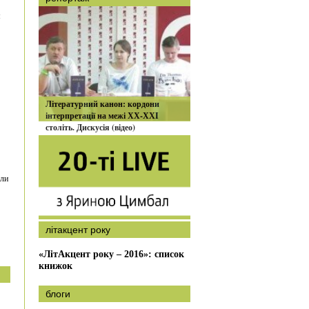
м
Літературний канон: кордони
інтерпретації на межі ХХ-ХХІ
століть. Дискусія (відео)
али
літакцент року
«ЛітАкцент року – 2016»: список
книжок
блоги