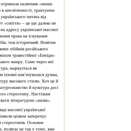
а отримала наличник «менш
и в аполітичності, трактуючи
 українського читача від
т «сміття» – це ще далеко не
на адресу української масової
чення права на існування
 бік, теж історичний. Новітня
жних обіймів російського
міхом травестійної «Енеїди»
ького жанру. Саме через неї
тура, маркується як
м іззовні нав’язувалася думка,
туру високого стилю. Хоч це й
ратурознавство й культура досі
го стереотипу. Настільки
вати літературою «низів».
ища масової української
інколи цілком заперечує
і стереотипів. Основне
, полягає не так у тому, вже