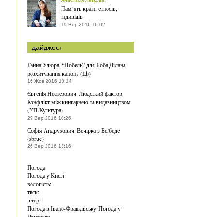
Анастасія Левкова
:
Пам’ять країн, етносів,
індивідів
19 Вер 2016 16:02
дайджест
Ганна Улюра. “Нобель” для Боба Ділана:
розхитування канону (Lb)
16 Жов 2016 13:14
Євгенія Нестерович. Людський фактор.
Конфлікт між книгарнею та видавництвом
(УП.Культура)
29 Вер 2016 10:26
Софія Андрухович. Вечірка з Беґбеде
(zbruc)
26 Вер 2016 13:16
Погода
Погода у
Києві
вологість:
тиск:
вітер:
Погода в Івано-Франківську
Погода у
Донецьку