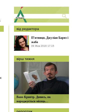
S
від редактора
П’ятниця, Джуліан Барнз і
жаба
09 Жов 2016 17:15
вірш тижня
ня
Вано Крюґер. Дивись, як
народжується місяць…
репортаж