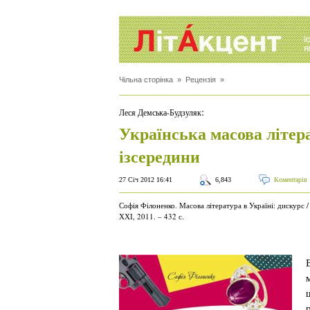
Чільна сторінка
»
Рецензія
»
:
Леся Демська-Будзуляк
Українська масова літер
ізсередини
27 Січ 2012 16:41
6,843
Коментарів
Софія Філоненко. Масова література в Україні: дискурс /
ХХІ, 2011. – 432 с.