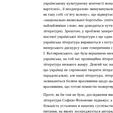
українському культурному контексті вон
вартісної», її неодноразово звинувачувал
як таку собі «п’яту колону», що відвертає
«національно-визвольної боротьби» (епіте
найлайливіше слово, яке доводиться чути 
літератури). Зрештою, у проблемі запере
масової української літератури є ще один
українська література виривається з поту
імперського дискурсу саме гомеричним с
І. Котляревського, що була вершиною низ
українська, на той час провінційна літера
література низького жанру. Довгий час на
що українці не спроможні творити літера
парадоксально, але наші література, літе
залишаються боляче вразливими щодо цьо
вразливими, що готові повністю пожертву
Проте, як би там не було, дослідження яв
літератури Софією Філоненко підважує, а 
більшість усталених в нашому суспільств
питання, на якому зосереджується авторка