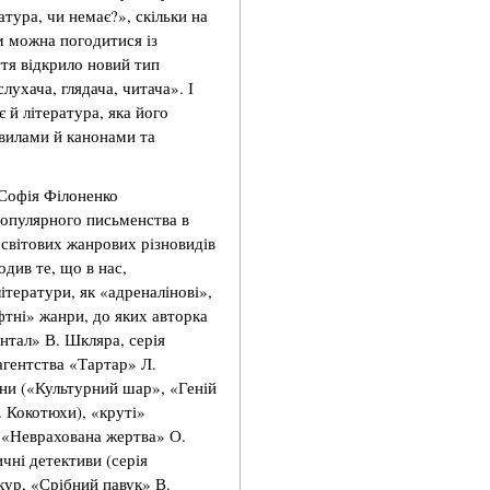
атура, чи немає?», скільки на
ом можна погодитися із
тя відкрило новий тип
лухача, глядача, читача». І
є й література, яка його
авилами й канонами та
 Софія Філоненко
популярного письменства в
х світових жанрових різновидів
див те, що в нас,
ітератури, як «адреналінові»,
фтні» жанри, до яких авторка
нтал» В. Шкляра, серія
агентства «Тартар» Л.
ни («Культурний шар», «Геній
 Кокотюхи), «круті»
, «Неврахована жертва» О.
ичні детективи (серія
ікур, «Срібний павук» В.