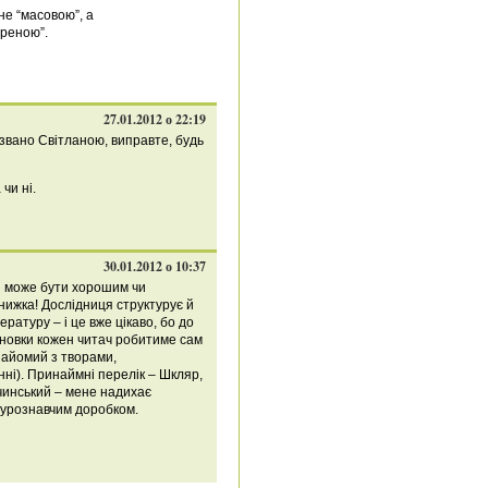
не “масовою”, а
ереною”.
27.01.2012 о 22:19
звано Світланою, виправте, будь
 чи ні.
30.01.2012 о 10:37
я може бути хорошим чи
нижка! Дослідниця структурує й
ературу – і це вже цікаво, бо до
сновки кожен читач робитиме сам
найомий з творами,
ні). Принаймні перелік – Шкляр,
чинський – мене надихає
турознавчим доробком.