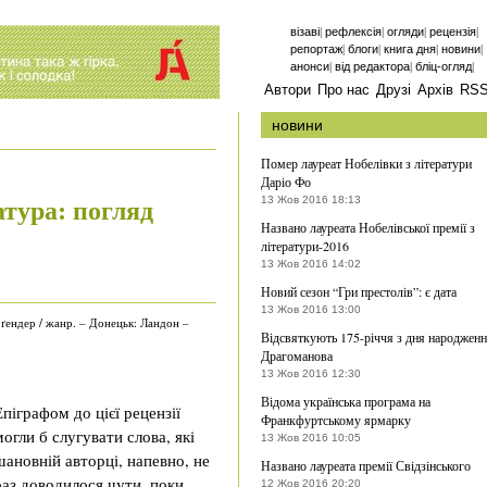
|
|
|
|
візаві
рефлексія
огляди
рецензія
|
|
|
|
репортаж
блоги
книга дня
новини
|
|
|
анонси
від редактора
бліц-огляд
Автори
Про нас
Друзі
Архів
RS
новини
Помер лауреат Нобелівки з літератури
Даріо Фо
атура: погляд
13 Жов 2016 18:13
Названо лауреата Нобелівської премії з
літератури-2016
13 Жов 2016 14:02
Новий сезон “Гри престолів”: є дата
13 Жов 2016 13:00
 ґендер / жанр. – Донецьк: Ландон –
Відсвяткують 175-річчя з дня народжен
Драгоманова
13 Жов 2016 12:30
Відома українська програма на
Епіграфом до цієї рецензії
Франкфуртському ярмарку
могли б слугувати слова, які
13 Жов 2016 10:05
шановній авторці, напевно, не
Названо лауреата премії Свідзінського
раз доводилося чути, поки
12 Жов 2016 20:20