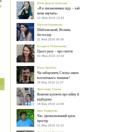
их
Юлія Джугастрянська
:
)
«Я в письменники піду – хай
мене научать»
12 Жов 2016 12:43
Євгенія Науменко
:
Шабловський, Волинь,
бестселер
11 Жов 2016 09:36
Богдана Романцова
:
Цього разу – про сміття
03 Жов 2016 10:44
Вано Крюґер
:
Чи заборонить Спілка закон
всесвітнього тяжіння?
28 Вер 2016 11:37
Ярослава Стріха
:
Комічні куплети про війну й
відбудову
26 Вер 2016 14:06
Іван Андрусяк
:
Час, промальований крізь
простір
21 Вер 2016 10:12