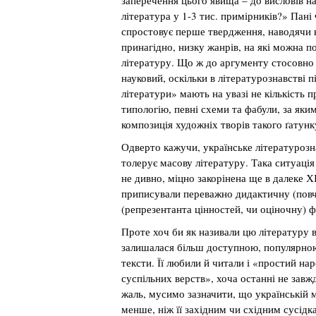
заперечення цього явища – до висловів н
література у 1-3 тис. примірників?» Пані
спростовує перше твердження, наводячи ве
принагідно, низку жанрів, на які можна п
літературу. Що ж до аргументу стосовно т
науковий, оскільки в літературознавстві 
літератури» мають на увазі не кількість 
типологію, певні схеми та фабули, за як
композиція художніх творів такого ґатунк
Одверто кажучи, українське літературозн
толерує масову літературу. Така ситуація 
не дивно, міцно закорінена ще в далеке ХІ
приписували переважно дидактичну (повча
(репрезентанта цінностей, чи оціночну) 
Проте хоч би як називали цю літературу в
залишалася більш доступною, популярною,
тексти. Її любили й читали і «простий на
суспільних верств», хоча останні не завж
жаль, мусимо зазначити, що українській 
менше, ніж її західним чи східним сусідк