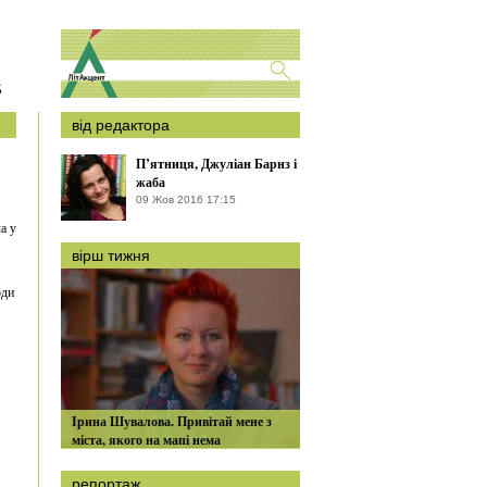
S
від редактора
П’ятниця, Джуліан Барнз і
жаба
09 Жов 2016 17:15
а у
вірш тижня
оди
Ірина Шувалова. Привітай мене з
міста, якого на мапі нема
репортаж