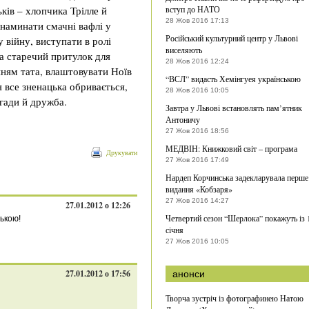
ків – хлопчика Трілле й
вступ до НАТО
28 Жов 2016 17:13
 наминати смачні вафлі у
Російський культурний центр у Львові
у війну, виступати в ролі
виселяють
а старечий притулок для
28 Жов 2016 12:24
нням тата, влаштовувати Ноїв
“ВСЛ” видасть Хемінгуея українською
я все зненацька обривається,
28 Жов 2016 10:05
гади й дружба.
Завтра у Львові встановлять пам’ятник
Антоничу
27 Жов 2016 18:56
МЕДВІН: Книжковий світ – програма
Друкувати
27 Жов 2016 17:49
Нардеп Корчинська задекларувала перше
видання «Кобзаря»
27 Жов 2016 14:27
27.01.2012 о 12:26
Четвертий сезон “Шерлока” покажуть із 
ською!
січня
27 Жов 2016 10:05
27.01.2012 о 17:56
анонси
Творча зустріч із фотографинею Натою