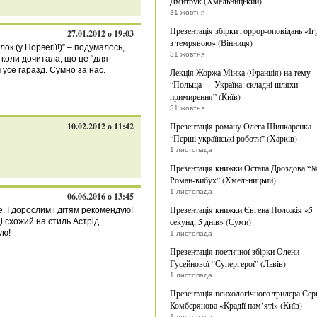
Дмитрук (Хмельницький)
31 жовтня
Презентація збірки горрор-оповідань «Іг
27.01.2012 о 19:03
з темрявою» (Вінниця)
к (у Норвегії!)” – подумалось,
31 жовтня
 коли дочитала, що це “для
 усе гаразд. Сумно за нас.
Лекція Жоржа Мінка (Франція) на тему
“Польща — Україна: складні шляхи
примирення” (Київ)
31 жовтня
10.02.2012 о 11:42
Презентація роману Олега Шинкаренка
“Перші українські роботи” (Харків)
1 листопада
Презентація книжки Остапа Дроздова “
Роман-вибух” (Хмельницьий)
1 листопада
06.06.2016 о 13:45
Презентація книжки Євгена Положія «5
ке. І дорослим і дітям рекомендую!
секунд, 5 днів» (Суми)
і схожий на стиль Астрід
ую!
1 листопада
Презентація поетичної збірки Олени
Гусейнової “Супергерої” (Львів)
1 листопада
Презентація психологічного трилера Сер
Комберянова «Крадії пам’яті» (Київ)
1 листопада