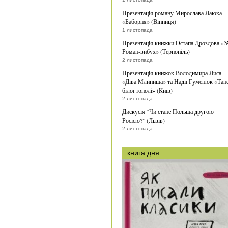
Презентація роману Мирослава Лаюка
«Баборня» (Вінниця)
1 листопада
Презентація книжки Остапа Дроздова «
Роман-вибух» (Тернопіль)
2 листопада
Презентація книжок Володимира Лиса
«Діва Млинища» та Надії Гуменюк «Тан
білої тополі» (Київ)
2 листопада
Дискусія “Чи стане Польща другою
Росією?” (Львів)
2 листопада
книга дня