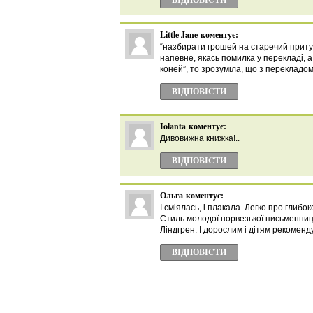
Little Jane
коментує:
“назбирати грошей на старечий притуло
напевне, якась помилка у перекладі, а
коней”, то зрозуміла, що з перекладом
ВІДПОВІCТИ
Iolanta
коментує:
Дивовижна книжка!..
ВІДПОВІCТИ
Ольга
коментує:
І сміялась, і плакала. Легко про глибо
Стиль молодої норвезької письменниц
Ліндгрен. І дорослим і дітям рекоменд
ВІДПОВІCТИ