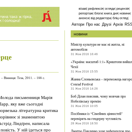
|
|
|
|
візаві
рефлексія
огляди
рецензія
|
|
|
|
репортаж
блоги
книга дня
новини
|
|
|
анонси
від редактора
бліц-огляд
Автори
Про нас
Друзі
Архів
RS
новини
Міністр культури не має ні житла, ні
автомобіля
ерце
31 Жов 2016 16:46
«Україна: масштаб 1:1» Криштопи вийшл
Чехії
31 Жов 2016 15:55
 – Вінниця: Теза, 2011. – 188 с.
Жанна Слоньовська – переможець нагор
Conrad Festival
31 Жов 2016 14:26
Боб Ділан пояснив, чому мовчав про
Молода письменниця Марія
Нобелівську премію
Парр, яку вже сьогодні
31 Жов 2016 10:05
норвезька літературна критика
Посібники із “Сімейних цінностей”
порівнює зі знаменитою
перевірять на гендерну чутливість
Астрід Ліндґрен, написала
28 Жов 2016 18:50
повість.
У ній ідеться про
Дмитро Павличко хоче референдум про