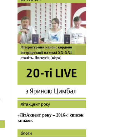
Літературний канон: кордони
інтерпретації на межі ХХ-ХХІ
століть. Дискусія (відео)
1
літакцент року
«ЛітАкцент року – 2016»: список
книжок
блоги