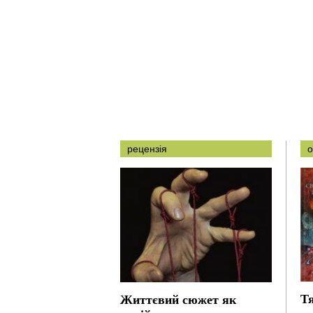
рецензія
о
Тя
Життєвий сюжет як