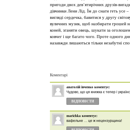
пригоди двох дев’ятирічних друзів-вигадь
дівчинки Лени Лід. Їм до снаги геть усе –
вигляді сердечка, бавитися у другу світов
вуличних музик, щоб назбирати грошей н
коней, зганяти овець, шукати за оголоше
ковчег і ще багато чого. Проте одного дн
назавжди лишаються тільки незабутні спо
Коментарі
анатолій івченко
коментує:
Чудово, що ця книжка є тепер і україн
ВІДПОВІCТИ
marichka
коментує:
вафельне … це ж нецензурщина!
ВІДПОВІCТИ