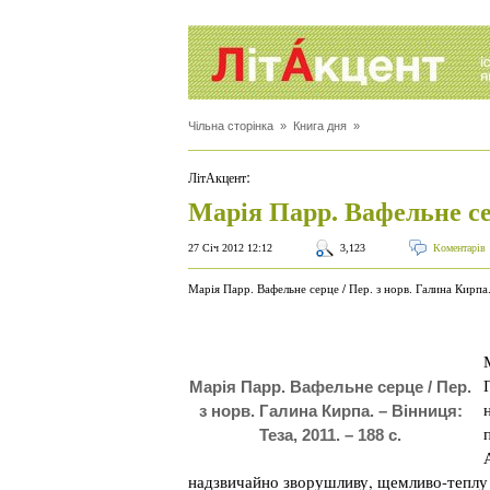
Чільна сторінка
»
Книга дня
»
:
ЛітАкцент
Марія Парр. Вафельне с
27 Січ 2012 12:12
3,123
Коментарів
Марія Парр. Вафельне серце / Пер. з норв. Галина Кирпа.
Марія Парр. Вафельне серце / Пер.
з норв. Галина Кирпа. – Вінниця:
Теза, 2011. – 188 с.
надзвичайно зворушливу, щемливо-теплу 