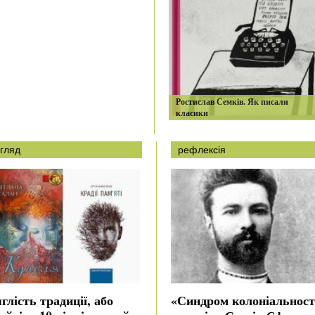
Ростислав Семків. Як писали
класики
гляд
рефлексія
глість традиції, або
«Синдром колоніальност