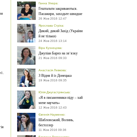
Ганна Улюра
:
Гештальти закриваються.
ри
Пасажири, заходьте швидше
26 Жов 2016 12:47
Ярослава Стріха
:
Дикий, дикий Захід (України
й не тільки)
24 Жов 2016 13:14
Віра Кузнецова
:
Джуліан Барнз на зв’язку
21 Жов 2016 09:33
Анастасія Левкова
:
№1.
З Відня й із Донецька
19 Жов 2016 09:35
Юлія Джугастрянська
:
«Я в письменники піду – хай
мене научать»
12 Жов 2016 12:43
Євгенія Науменко
:
Шабловський, Волинь,
бестселер
гія
11 Жов 2016 09:36
Богдана Романцова
: