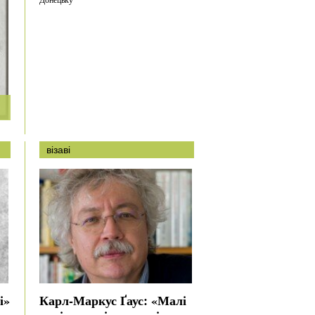
візаві
і»
Карл-Маркус Ґаус: «Малі