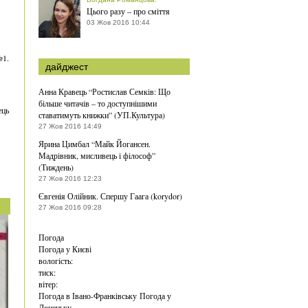
Цього разу – про сміття
03 Жов 2016 10:44
№1.
дайджест
Анна Кравець “Ростислав Семків: Що
більше читачів – то доступнішими
ець
ставатимуть книжки” (УП.Культура)
27 Жов 2016 14:49
Ярина Цимбал “Майк Йогансен.
Мадрівник, мисливець і філософ”
(Тиждень)
27 Жов 2016 12:23
Євгенія Олійник. Спершу Гаага (korydor)
27 Жов 2016 09:28
Погода
Погода у
Києві
вологість:
тиск:
вітер:
Погода в Івано-Франківську
Погода у
Донецьку