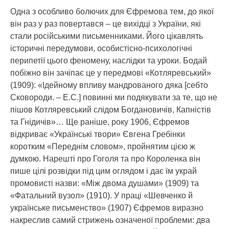
Одна з особливо болючих для Єфремова тем, до якої
він раз у раз повертався – це вихідці з України, які
стали російськими письменниками. Його цікавлять
історичні передумови, особистісно-психологічні
перипетії цього феномену, наслідки та уроки. Бодай
побіжно він зачіпає це у передмові «Котляревський»
(1909): «Ідейному впливу мандрованого дяка [себто
Сковороди. – Е.С.] повинні ми подякувати за те, що не
пішов Котляревський слідом Богдановичів, Капністів
та Гнідичів»… Ще раніше, року 1906, Єфремов
відкриває «Українські твори» Євгена Гребінки
коротким «Переднім словом», пройнятим цією ж
думкою. Нарешті про Гоголя та про Короленка він
пише цілі розвідки під цим оглядом і дає їм украй
промовисті назви: «Між двома душами» (1909) та
«Фатальний вузол» (1910). У праці «Шевченко й
українське письменство» (1907) Єфремов виразно
накреслив самий стрижень означеної проблеми: два