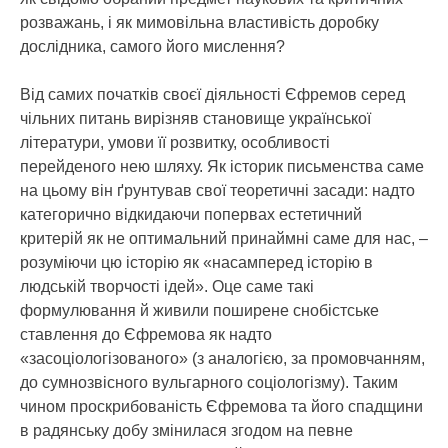
розважань, і як мимовільна властивість доробку
дослідника, самого його мислення?
Від самих початків своєї діяльності Єфремов серед
чільних питань вирізняв становище української
літератури, умови її розвитку, особливості
перейденого нею шляху. Як історик письменства саме
на цьому він ґрунтував свої теоретичні засади: надто
категорично відкидаючи попервах естетичний
критерій як не оптимальний принаймні саме для нас, –
розуміючи цю історію як «насамперед історію в
людській творчості ідей». Оце саме такі
формулювання й живили поширене снобістське
ставлення до Єфремова як надто
«засоціологізованого» (з аналогією, за промовчанням,
до сумнозвісного вульгарного соціологізму). Таким
чином проскрибованість Єфремова та його спадщини
в радянську добу змінилася згодом на певне