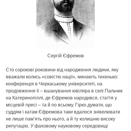
Сергій Єфремов
Сто сорокові роковини від народження людини, яку
вважали колись «совістю нації», минають тихенько:
конференція в Черкаському університеті, на
продовження її – вшанування ювіляра в селі Пальчик
на Катеринопіллі, де Єфремов народився, стаття у
місцевій пресі – та й по всьому. Гірко думати, що
суддям і катам Єфремова таки вдалося знівелювати
не лише пам’ять про нього, а й ту колишню високу
репутацію. У фаховому науковому середовищі