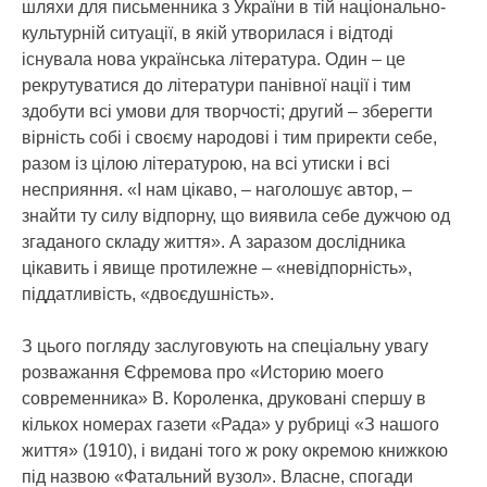
шляхи для письменника з України в тій національно-
культурній ситуації, в якій утворилася і відтоді
існувала нова українська література. Один – це
рекрутуватися до літератури панівної нації і тим
здобути всі умови для творчості; другий – зберегти
вірність собі і своєму народові і тим приректи себе,
разом із цілою літературою, на всі утиски і всі
несприяння. «І нам цікаво, – наголошує автор, –
знайти ту силу відпорну, що виявила себе дужчою од
згаданого складу життя». А заразом дослідника
цікавить і явище протилежне – «невідпорність»,
піддатливість, «двоєдушність».
З цього погляду заслуговують на спеціальну увагу
розважання Єфремова про «Историю моего
современника» В. Короленка, друковані спершу в
кількох номерах газети «Рада» у рубриці «З нашого
життя» (1910), і видані того ж року окремою книжкою
під назвою «Фатальний вузол». Власне, спогади