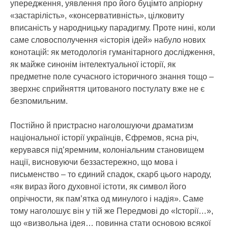
упередження, уявлення про його буцімто апріорну
«застарілість», «консервативність», цілковиту
вписаність у народницьку парадигму. Проте нині, коли
саме словосполучення «історія ідей» набуло нових
конотацій: як методологія гуманітарного дослідження,
як майже синонім інтелектуальної історії, як
предметне поле сучасного історичного знання тощо –
зверхнє сприйняття цитованого постулату вже не є
безпомильним.
Постійно й пристрасно наголошуючи драматизм
національної історії українців, Єфремов, ясна річ,
керувався під’яремним, колоніальним становищем
нації, висновуючи беззастережно, що мова і
письменство – то єдиний спадок, скарб цього народу,
«як вираз його духовної істоти, як символ його
опрічности, як пам’ятка од минулого і надія». Саме
тому наголошує він у тій же Передмові до «Історії…»,
що «визвольна ідея… повинна стати основою всякої