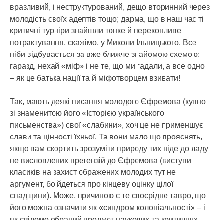
вразливий, і неструктурований, дещо вторинний через
молодість своїх адептів тощо; дарма, що в наш час ті
критичні турніри знайшли тонке й переконливе
потрактування, скажімо, у Миколи Ільницького. Все
ніби відбувається за вже ближче знайомою схемою:
гаразд, нехай «міф» і не те, що ми гадали, а все одно
– як це батька нації та й міфотворцем взивати!
Так, мають деякі писання молодого Єфремова (купно
зі знаменитою його «Історією українського
письменства») свої «слабини», хоч це не применшує
слави та цінності їхньої. Та вони мало що прояснять,
якщо вам скортить зрозуміти природу тих ніде до ладу
не висловлених претензій до Єфремова (виступи
класиків на захист ображених молодих тут не
аргумент, бо йдеться про кінцеву оцінку цілої
спадщини). Може, причиною є те своєрідне тавро, що
його можна означити як «синдром колоніальності» – і
як свідомо обраний предмет наукових та критичних