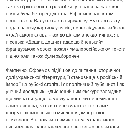
так і за ґрунтовністю розробки ця праця на час своєї
появи була безпрецедентна. Єфремов навів там
повні тексти Валуєвського циркуляру, Емського акту,
подав разючу картину утисків, переслідувань, заборон
українського слова – аж до цілком анекдотичних, як
пісенька «Дощик, дощик падає дрібненький»
французькою мовою, позаяк «малоросійською» тексти
під нотами також були заборонені.
Фактично, Єфремов підійшов до питання історичної
долі української літератури, її становища в російській
імперії на рубежі століть і як політичний публіцист, і як
учений-дослідник. Здійснений ним екскурс засвідчив,
що дивна ситуація замовчуваності чи непомічання
самого явища, за всієї ненормальності, є саме
«нормою» імперського мислення, імперської
психології. Він показав самий статус українського
письменника, «поставленного не только вне закона,