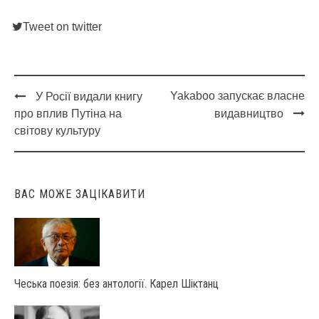
Tweet on twitter
Yakaboo запускає власне
У Росії видали книгу
Post
про вплив Путіна на
видавництво
navigation
світову культуру
ВАС МОЖЕ ЗАЦІКАВИТИ
Чеська поезія: без антології. Карел Шіктанц