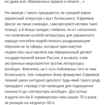
но даже вне «Временных правил о печати…»
Не оминув і такого прецедента, як суворий вирок
українській літературі з вуст Бєлінського. Єфремов
фіксує не лише очевидні, самозрозумілі мотиви такої
позиції, а й більш складні, глибинні, як-от «опасения,
что появление особой литературы для украинского
народа способно подействовать раздражающим
образом на те сферы, которые пресловутое
«единство» выставляли как официальный догмат
государственной жизни России, и вызвать этим
экстренные мероприятия против литературы
вообще». Фактично, це є суть побоювань того ж таки
Бєлінського, тож «завдяки» йому формулює Єфремов
певний закон унітарної ідеології: будь-який такого роду
прецедент справді стає приводом для підвищення
пильності до «литературы вообще». Достатньо
згадати хоч би й «приморозки» вже наших 70-х років
як реакцію на «відлигу» 60-х.