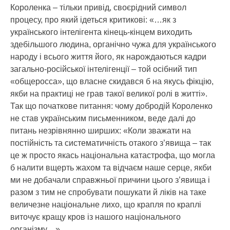
Короленка – тільки привід, своєрідний символ
процесу, про який ідеться критикові: «…як з
українського інтелігента кінець-кінцем виходить
здебільшого людина, органічно чужа для українського
народу і всього життя його, як нарождаються кадри
загально-російської інтелігенції – той осібний тип
«общеросса», що власне скидався б на якусь фікцію,
якби на практиці не грав такої великої ролі в житті».
Так що початкове питання: чому добродій Короленко
не став українським письменником, веде далі до
питань незрівнянно ширших: «Коли зважати на
постійність та систематичність отакого з’явища – так
це ж просто якась національна катастрофа, що могла
б налити вщерть жахом та відчаєм наше серце, якби
ми не добачали справжньої причини цього з’явища і
разом з тим не спробувати пошукати й ліків на таке
величезне національне лихо, що крапля по краплі
виточує кращу кров із нашого національного
організму…»