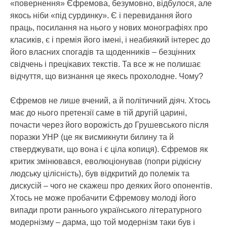
«повернення» Єфремова, безумовно, відбулося, але
якось ніби «під сурдинку». Є і перевидання його
праць, посилання на нього у нових монографіях про
класиків, є і премія його імені, і неабиякий інтерес до
його власних спогадів та щоденників – безцінних
свідчень і прецікавих текстів. Та все ж не полишає
відчуття, що визнання це якесь прохолодне. Чому?
Єфремов не лише вчений, а й політичний діяч. Хтось
має до нього претензії саме в тій другій царині,
почасти через його ворожість до Грушевського після
поразки УНР (це як висмикнути билину та й
стверджувати, що вона і є ціла копиця). Єфремов як
критик змінювався, еволюціонував (попри рідкісну
людську цілісність), був відкритий до полемік та
дискусій – чого не скажеш про деяких його опонентів.
Хтось не може пробачити Єфремову молоді його
випади проти раннього українського літературного
модернізму – дарма, що той модернізм таки був і