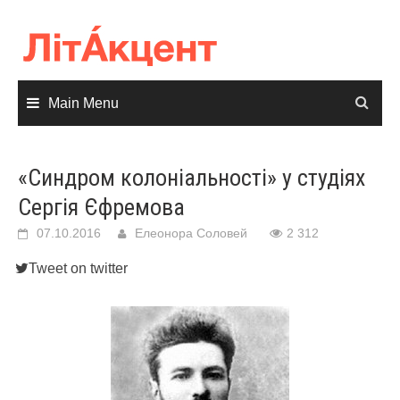
Skip
to
content
Main Menu
«Синдром колоніальності» у студіях
Сергія Єфремова
07.10.2016
Елеонора Соловей
2 312
Tweet on twitter