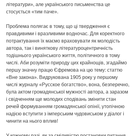
літератури», але українського письменства це
стосується «тим паче».
Проблема полягає в тому, що ці твердження є
правдивими і вразливими водночас. Для коректного
потрактування їх маємо враховувати як молодість
автора, так і виняткову літературоцентричність
тодішнього українського життя, політичного в тому
числі. Аби розуміти природу цих крайнощів, згадаймо
першу значну працю Єфремова на цю тему: статтю
«Вне закона». Видрукована 1905 року у першому
числі журналу «Русское богатство», вона, безперечно,
була актом громадянської мужності автора, а заразом
і свідченням ще молодих сподівань змінити стан
речей формуванням громадянської опінії, утопічною
надією вступити з імперським чудовиськом у діалог і
чинити на нього вплив!
У кожному разі, як за сміливістю постановки питання,