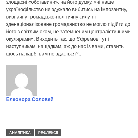
злощасні «обставини», на його думку, «ні наше
українофільство не здужало вибитись на імпозантну,
визначну громадсько-політичну силу, ні
зденаціоналізоване громадянство не могло підійти до
його з світлим оком, не затемненим централістичними
окулярами». Виходить так, що Єфремов тут і
наступникам, нащадкам, аж до нас із вами, ставить
щось на карб, вам не здається?..
Елеонора Соловей
АНАЛІТИКА
РЕФЛЕКСІЇ