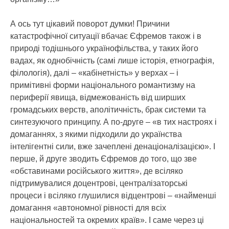
А ось тут цікавий поворот думки! Причини
катастрофічної ситуації вбачає Єфремов також і в
природі тодішнього українофільства, у таких його
вадах, як однобічність (самі лише історія, етнографія,
філологія), далі – «кабінетність» у верхах – і
примітивні форми національного романтизму на
периферії явища, відмежованість від ширших
громадських верств, аполітичність, брак системи та
синтезуючого принципу. А по-друге – «в тих настроях і
домаганнях, з якими підходили до українства
інтелігентні сили, вже зачеплені денаціоналізацією». І
перше, й друге зводить Єфремов до того, що зве
«обставинами російського життя», де всіляко
підтримувалися доцентрові, централізаторські
процеси і всіляко глушилися відцентрові – «найменші
домагання «автономної рівності для всіх
національностей та окремих країв». І саме через ці