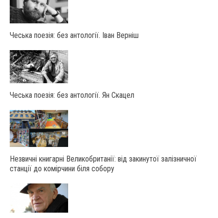
Чеська поезія: без антології. Іван Верніш
Чеська поезія: без антології. Ян Скацел
Незвичні книгарні Великобританії: від закинутої залізничної
станції до комірчини біля собору