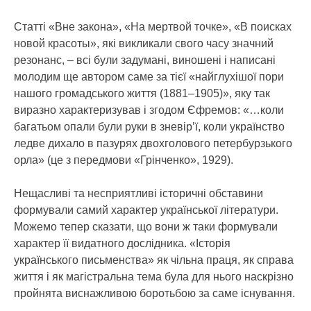
Статті «Вне закона», «На мертвой точке», «В поисках
новой красоты», які викликали свого часу значний
резонанс, – всі були задумані, виношені і написані
молодим ще автором саме за тієї «найглухішої пори
нашого громадського життя (1881–1905)», яку так
виразно характеризував і згодом Єфремов: «…коли
багатьом опали були руки в зневір’ї, коли українство
ледве дихало в пазурях двохголового петербурзького
орла» (це з передмови «Грінченко», 1929).
Нещасливі та несприятливі історичні обставини
формували самий характер української літератури.
Можемо тепер сказати, що вони ж таки формували
характер її видатного дослідника. «Історія
українського письменства» як чільна праця, як справа
життя і як магістральна тема була для нього наскрізно
пройнята виснажливою боротьбою за саме існування.