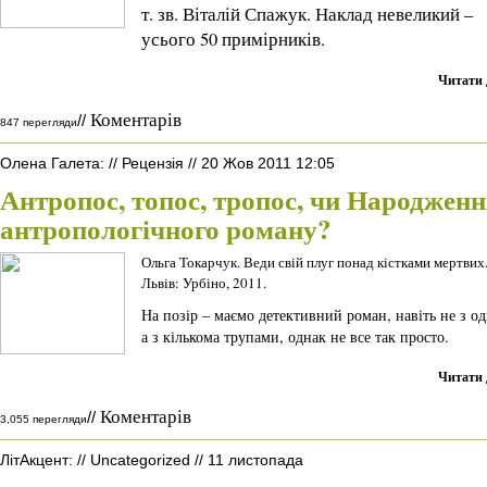
т. зв. Віталій Спажук. Наклад невеликий –
усього 50 примірників.
Читати 
Коментарів
//
847 перегляди
Олена Галета
:
//
Рецензія
//
20 Жов 2011 12:05
Антропос, топос, тропос, чи Народжен
антропологічного роману?
Ольга Токарчук. Веди свій плуг понад кістками мертвих.
Львів: Урбіно, 2011.
На позір – маємо детективний роман, навіть не з о
а з кількома трупами, однак не все так просто.
Читати 
Коментарів
//
3,055 перегляди
ЛітАкцент
:
//
Uncategorized
//
11 листопада