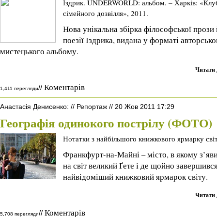
Іздрик. UNDERWORLD: альбом. – Харків: «Клу
сімейного дозвілля», 2011.
Нова унікальна збірка філософської прози 
поезії Іздрика, видана у форматі авторсько
мистецького альбому.
Читати 
Коментарів
//
1,411 перегляди
Анастасія Денисенко
:
//
Репортаж
//
20 Жов 2011 17:29
Географія одинокого пострілу (ФОТО)
Нотатки з найбільшого книжкового ярмарку сві
Франкфурт-на-Майні – місто, в якому з’яв
на світ великий Ґете і де щойно завершивс
найвідоміший книжковий ярмарок світу.
Читати 
Коментарів
//
5,708 перегляди