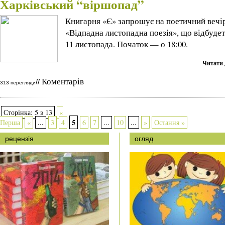
Харківський “віршопад”
Книгарня «Є» запрошує на поетичний вечі
«Відпадна листопадна поезія», що відбуде
11 листопада. Початок — о 18:00.
Читати 
Коментарів
//
313 перегляди
Сторінка: 5 з 13
«
5
Перша
«
...
3
4
6
7
...
10
...
»
Остання »
рецензія
огляд