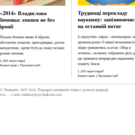
Труднощі перекладу
«2014» Владислава
наукпопу: запізнюючис
Івченка: епопея не без
на останній потяг
іронії
Із відчуттям «наука – непопулярне» 
Письмо Івченка жваве й образне,
прожили років 15 нашої незалежності
абсолютно сюжетне, пригодницьке, досить
міцно тримаючись за атлас «Мир и
анекдотичне, здатне бути до смаку вельми
человек», на якому зображено двох ді
різним читачам
що тримають неприродно видовжену
|
1,360 перегляди
планету Земля
Коментарів: | Прокоментуй!
//
1,100 перегляди
Коментарів: | Прокоментуй!
© Літакцент, 2007-2016
.
Передрук матеріалів тільки з дозволу редакції.
тел.:
,
, е-маіl:
redaktor(вухо)litakcent.com