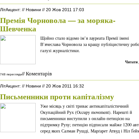
ЛітАкцент
:
//
Новини
//
20 Жов 2011 17:03
Премія Чорновола — за моряка-
Шевченка
Щойно стало відомо ім’я лауреата Премії імені
В’ячеслава Чорновола за кращу публіцистичну робо
галузі журналістики.
Читати 
Коментарів
//
748 перегляди
ЛітАкцент
:
//
Новини
//
20 Жов 2011 16:32
Письменники проти капіталізму
Уже місяць у світі триває антикапіталістичний
Окупаційний Рух (Occupy movement). Нарешті й
письменники виступили з онлайн-петицією на
підтримку Руху; петицію підписали майже 1200 авт
серед яких Салман Рушді, Марґарет Атвуд і Ніл Ґей