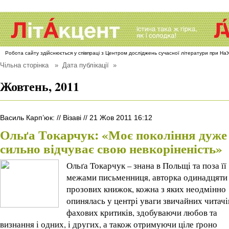
Робота сайту здійснюється у співпраці з Центром досліджень сучасної літератури при Н
Чільна сторінка
» Дата публікації »
Жовтень, 2011
Василь Карп’юк
:
//
Візаві
//
21 Жов 2011 16:12
Ольґа Токарчук: «Моє покоління дуже
сильно відчуває свою невкоріненість»
Ольґа Токарчук – знана в Польщі та поза її
межами письменниця, авторка одинадцяти
прозових книжок, кожна з яких неодмінно
опинялась у центрі уваги звичайних читачів
фахових критиків, здобуваючи любов та
визнання і одних, і других, а також отримуючи ціле ґроно