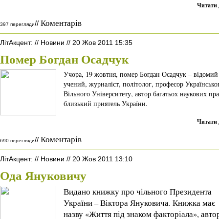
Читати 
Коментарів
//
397 перегляди
ЛітАкцент
:
//
Новини
//
20 Жов 2011 15:35
Помер Богдан Осадчук
Учора, 19 жовтня, помер Богдан Осадчук – відомий
учений, журналіст, політолог, професор Українсько
Вільного Університету, автор багатьох наукових пра
близький приятель України.
Читати 
Коментарів
//
690 перегляди
ЛітАкцент
:
//
Новини
//
20 Жов 2011 13:10
Ода Януковичу
Видано книжку про чільного Президента
України – Віктора Януковича. Книжка має
назву «Життя під знаком факторіала», авто