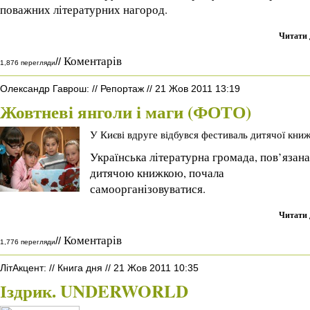
поважних літературних нагород.
Читати 
Коментарів
//
1,876 перегляди
Олександр Гаврош
:
//
Репортаж
//
21 Жов 2011 13:19
Жовтневі янголи і маги (ФОТО)
У Києві вдруге відбувся фестиваль дитячої кни
Українська літературна громада, пов’язана
дитячою книжкою, почала
самоорганізовуватися.
Читати 
Коментарів
//
1,776 перегляди
ЛітАкцент
:
//
Книга дня
//
21 Жов 2011 10:35
Іздрик. UNDERWORLD