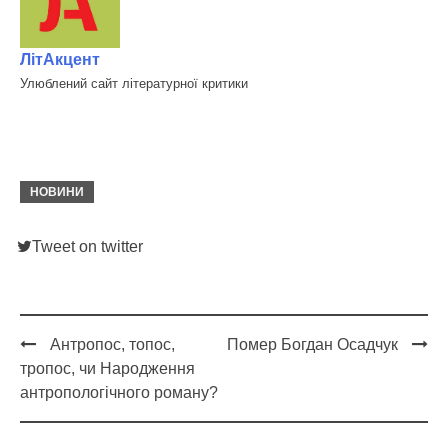
ЛітАкцент
Улюблений сайт літературної критики
НОВИНИ
Tweet on twitter
Антропос, топос,
Помер Богдан Осадчук
Post
тропос, чи Народження
navigation
антропологічного роману?