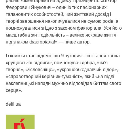
рясніє коментарями на адресу Президента: «Віктор
Федорович Янукович – один із тих пасіонарних
талановитих особистостей, чий життєвий досвід і
творчі звершення накопичувалися не сумою років, а
помножувалися згідно з законом факторіала! Уся його
масштабна життєдіяльність – велике яскраве життя
під знаком факторіала!» — пише автор.
Із книжки стає відомо, що Янукович – «остання квітка
хрущовської відлиги», помножувач добра, «ім’я
творче», «чєловєчіщє», «українооб’єднавчий лідер»,
«справотворчий керівник-гуманіст», який «на підлі
наклепницькі напади мужньо відповідав биттям свого
серця».
delfi.ua