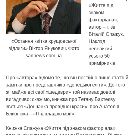
«Життя під
знаком
факторіала»,
автор – т. зв.
Віталій Спажук.
«Остання квітка хрущовської
Наклад
відлиги» Віктор Янукович. Фото
невеликий –
sannews.com.ua
усього 50
примірників.
Про «автора» відомо те, що він постійно пише статті й
замітки про представників «донецької еліти». До того
ж, майже всі свої «шедеври» той називає доволі
вигадливо: скажімо, книжка про Тетяну Бахтеєву
зветься «Дончанка провідної краси», про Анатолія
Близнюка – «Під владою мрії».
Книжка Спажука «Життя під знаком факторіала»