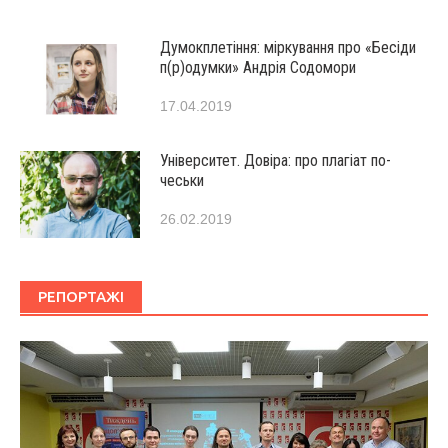
Думокплетіння: міркування про «Бесіди
п(р)одумки» Андрія Содомори
17.04.2019
Університет. Довіра: про плагіат по-
чеськи
26.02.2019
РЕПОРТАЖІ