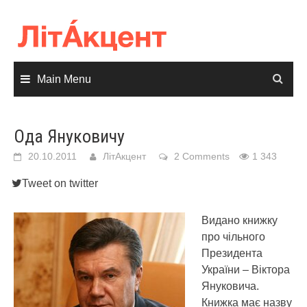
Skip
to
content
Main Menu
Ода Януковичу
20.10.2011
ЛітАкцент
2 Comments
1 343
Tweet on twitter
Видано книжку
про чільного
Президента
України – Віктора
Януковича.
Книжка має назву