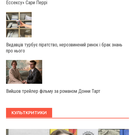
Ессексу» Сари Перрі
Видавців турбує піратство, нерозвинений ринок і брак знань
про нього
Вийшов трейлер фільму за романом Донни Тарт
КУЛЬТКРИТИКИ