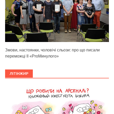
Змови, настоянки, чоловічі сльози: про що писали
переможці ІІ «ProМинулого»
ЛІТІНЖИР