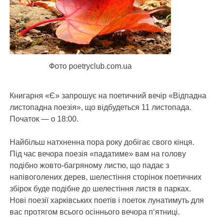
Фото poetryclub.com.ua
Книгарня «Є» запрошує на поетичний вечір «Відпадна
листопадна поезія», що відбудеться 11 листопада.
Початок — о 18:00.
Найбільш натхненна пора року добігає свого кінця.
Під час вечора поезія «падатиме» вам на голову
подібно жовто-багряному листю, що падає з
напівоголених дерев, шелестіння сторінок поетичних
збірок буде подібне до шелестіння листя в парках.
Нові поезії харківських поетів і поеток лунатимуть для
вас протягом всього осіннього вечора п‘ятниці.