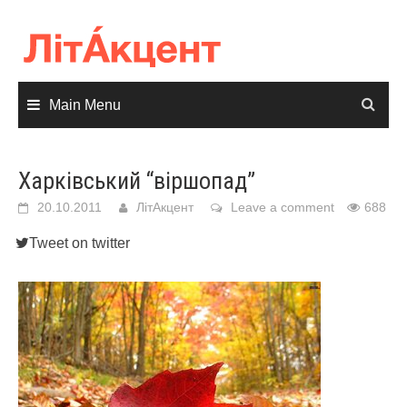
Skip
to
content
Main Menu
Харківський “віршопад”
20.10.2011
ЛітАкцент
Leave a comment
688
Tweet on twitter