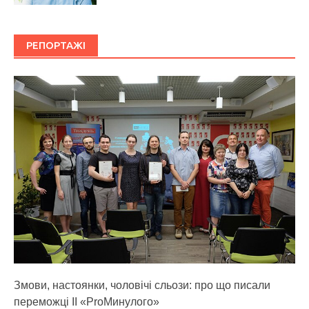
РЕПОРТАЖІ
Змови, настоянки, чоловічі сльози: про що писали
переможці ІІ «ProМинулого»