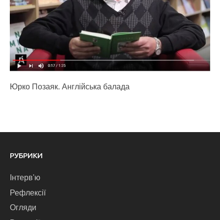
Юрко Позаяк. Англійська балада
РУБРИКИ
Інтерв'ю
Рефлексії
Огляди