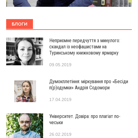
БЛОГИ
Неприємне передчуття з минулого:
скандал із неофашистами на
Туринському книжковому ярмарку
09.05.2019
Думокплетіння: міркування про «Бесіди
п(р)одумки» Андрія Содомори
17.04.2019
Університет. Довіра: про плагіат по-
чеськи
26.02.2019