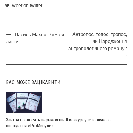
Tweet on twitter
Антропос, топос, тропос,
Василь Махно. Зимові
Post
чи Народження
листи
navigation
антропологічного роману?
ВАС МОЖЕ ЗАЦІКАВИТИ
Завтра оголосять переможців ІІ конкурсу історичного
оповідання «ProМинуле»