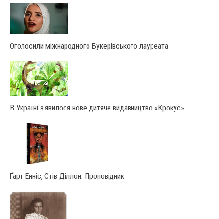
Оголосили міжнародного Букерівського лауреата
В Україні з’явилося нове дитяче видавництво «Крокус»
Ґарт Енніс, Стів Діллон. Проповідник