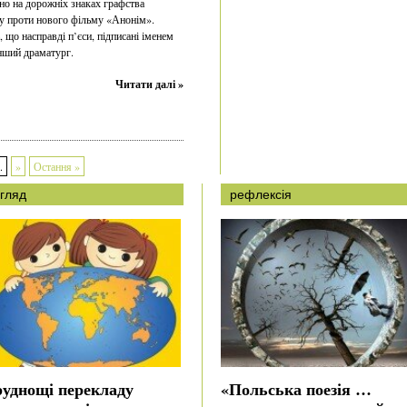
но на дорожніх знаках графства
ту проти нового фільму «Анонім».
що насправді п’єси, підписані іменем
нший драматург.
Читати далі »
.
»
Остання »
гляд
рефлексія
руднощі перекладу
«Польська поезія …