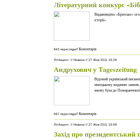
Літературний конкурс «Бібл
Видавництво «Братське» ого
історії».
Коментарів
//
843 перегляди
ЛітАкцент
:
//
Новини
//
27 Жов 2011 16:29
Андрухович у Tageszeitung
Відомий український письме
німецькому виданню заявив, 
якому була до Помаранчевої
Коментарів
//
697 перегляди
ЛітАкцент
:
//
Новини
//
27 Жов 2011 16:09
Захід про президентський 