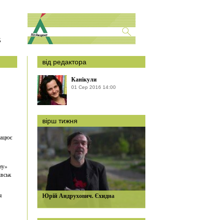
S
від редактора
Канікули
01 Сер 2016 14:00
вірш тижня
рацює
ну»
івськ
я
Юрій Андрухович. Єхидна