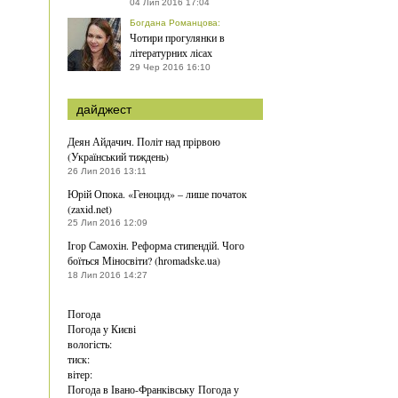
04 Лип 2016 17:04
Богдана Романцова
:
Чотири прогулянки в
літературних лісах
29 Чер 2016 16:10
дайджест
Деян Айдачич. Політ над прірвою
(Український тиждень)
26 Лип 2016 13:11
Юрій Опока. «Геноцид» – лише початок
(zaxid.net)
25 Лип 2016 12:09
Ігор Самохін. Реформа стипендій. Чого
боїться Міносвіти? (hromadske.ua)
18 Лип 2016 14:27
Погода
Погода у
Києві
вологість:
тиск:
вітер:
Погода в Івано-Франківську
Погода у