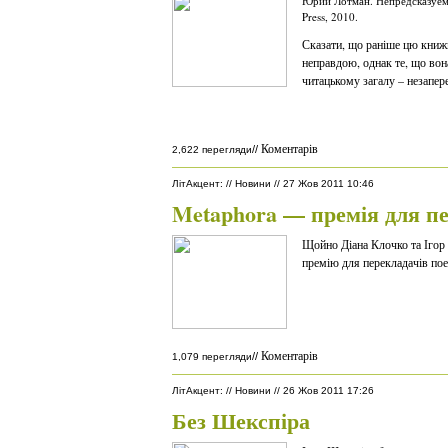
Юрий Лотман. Непредсказуем
Press, 2010.
Сказати, що раніше цю книжк
неправдою, однак те, що во
читацькому загалу – незапер
Коментарів
//
2,622 перегляди
ЛітАкцент
:
//
Новини
//
27 Жов 2011 10:46
Metaphora — премія для пе
Щойно Діана Клочко та Ігор
премію для перекладачів поез
Коментарів
//
1,079 перегляди
ЛітАкцент
:
//
Новини
//
26 Жов 2011 17:26
Без Шекспіра