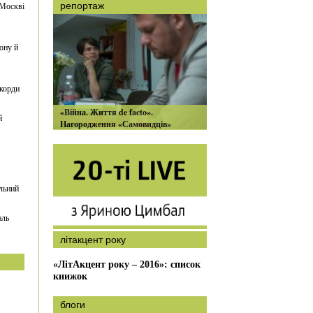
 Москві
репортаж
ону й
екорди
«Війна. Життя de facto».
й
Нагородження «Самовидців»
льний
аль
літакцент року
«ЛітАкцент року – 2016»: список
книжок
блоги