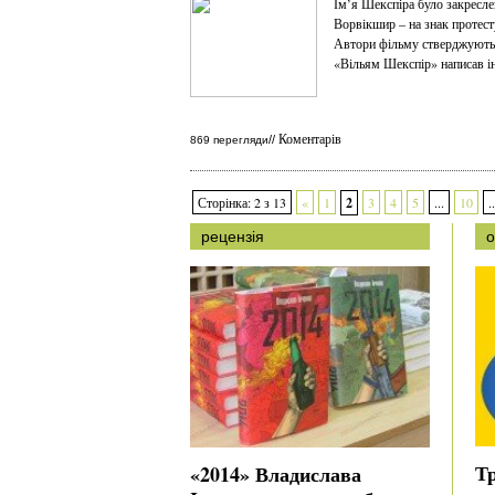
Ім’я Шекспіра було закресле
Ворвікшир – на знак протес
Автори фільму стверджують, 
«Вільям Шекспір» написав і
Коментарів
//
869 перегляди
Сторінка: 2 з 13
«
1
2
3
4
5
...
10
..
рецензія
о
Т
«2014» Владислава