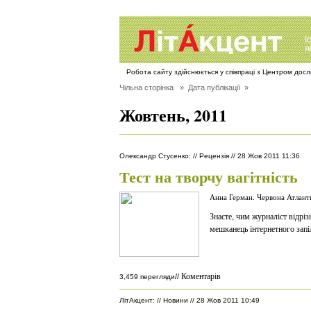
Робота сайту здійснюється у співпраці з Центром дос
Чільна сторінка
» Дата публікації »
Жовтень, 2011
Олександр Стусенко
:
//
Рецензія
//
28 Жов 2011 11:36
Тест на творчу вагітність
Анна Герман. Червона Атланти
Знаєте, чим журналіст відрі
мешканець інтернетного запі
Коментарів
//
3,459 перегляди
ЛітАкцент
:
//
Новини
//
28 Жов 2011 10:49