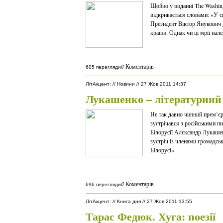
Щойно у виданні The Washing
відкривається словами: «У с
Президент Віктор Янукович 
країни. Однак чи ці мрії нал
Коментарів
//
605 перегляди
ЛітАкцент
:
//
Новини
//
27 Жов 2011 14:37
Лукашенко – літературний
Не так давно чинний прем’єр
зустрічався з російськими пи
Білорусії Алєксандр Лукаше
зустріч із членами громадс
Білорусі».
Коментарів
//
696 перегляди
ЛітАкцент
:
//
Книга дня
//
27 Жов 2011 13:55
Тарас Федюк. Хуга: поезії