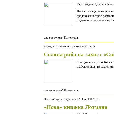
Тарас Федюк. Хуга: поезії. – 
Нова книга відомого українс
продовження спроб розмови з
рідною мовою, з минулим і м
Коментарів
//
722 перегляди
ЛітАкцент
:
//
Новини
//
27 Жов 2011 13:18
Солона риба на захист «
Сьогодні вранці біля Київськ
відбулася акція на захист кн
Коментарів
//
548 перегляди
Олег Собчук
:
//
Рецензія
//
27 Жов 2011 11:07
«Нова» книжка Лотмана