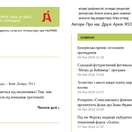
|
|
|
|
візаві
рефлексія
огляди
рецензія
|
|
|
|
репортаж
блоги
книга дня
новини
|
|
|
анонси
від редактора
бліц-огляд
Автори
Про нас
Друзі
Архів
RS
ліджень сучасної літератури при НаУКМА
новини
Букерівська премія: оголошено
претендентів
29 Лип 2016 12:28
Сільський футуристичний фестиваль
“Метро до Кибинець”: програма
28 Лип 2016 15:04
Агентство з якості вищої освіти зап
да. – Київ: Довіра, 2011
восени
зняється від письменника? Тим, чим
28 Лип 2016 12:57
лля від мешканця хрестоматії.
Резиденти «Станіславського феноме
презентують фільм про Івано-Франк
Читати далі »
28 Лип 2016 10:05
Під час Форуму видавців відбудетьс
тематичний форум «Освіта»
27 Лип 2016 17:37