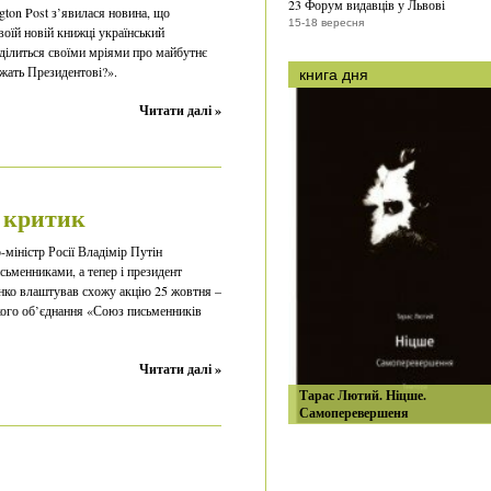
23 Форум видавців у Львові
ton Post з’явилася новина, що
15-18 вересня
воїй новій книжці український
ділиться своїми мріями про майбутнє
ежать Президентові?».
книга дня
Читати далі »
 критик
-міністр Росії Владімір Путін
сьменниками, а тепер і президент
нко влаштував схожу акцію 25 жовтня –
ького об’єднання «Союз письменників
Читати далі »
Тарас Лютий. Ніцше.
Самоперевершеня