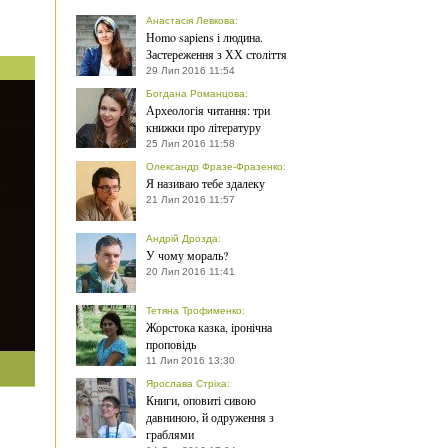
Анастасія Левкова
:
Нomo sapiens і людина.
Застереження з ХХ століття
29 Лип 2016 11:54
Богдана Романцова
:
Археологія читання: три
книжки про літературу
25 Лип 2016 11:58
Олександр Фразе-Фразенко
:
Я називаю тебе здалеку
21 Лип 2016 11:57
Андрій Дрозда
:
У чому мораль?
20 Лип 2016 11:41
Тетяна Трофименко
:
Жорстока казка, іронічна
проповідь
11 Лип 2016 13:30
Ярослава Стріха
:
Книги, оповиті сивою
давниною, й одруження з
граблями