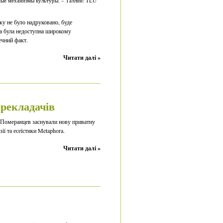
ые механизмы культуры. – Таллин: TLU
у не було надруковано, буде
на була недоступна широкому
ечний факт.
Читати далі »
рекладачів
 Померанцев заснували нову приватну
ії та есеїстики Metaphora.
Читати далі »