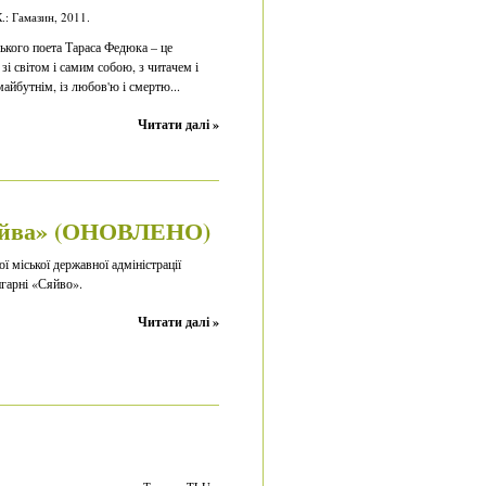
К.: Гамазин, 2011.
ького поета Тараса Федюка – це
і світом і самим собою, з читачем і
айбутнім, із любов'ю і смертю...
Читати далі »
Сяйва» (ОНОВЛЕНО)
ої міської державної адміністрації
игарні «Сяйво».
Читати далі »