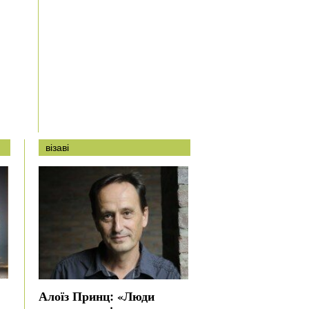
візаві
Алоїз Принц: «Люди