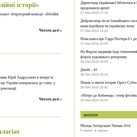
ійні історії»
Директорці української бібліотеки в
продовжили арешт
27 Лип 2016 17:19
лошує літературний конкурс «Біблійні
Доброволець після Іловайського пол
коми перейшов на українську мову
Читати далі »
27 Лип 2016 13:20
Нова книга про Гаррі Поттера б’є р
27 Лип 2016 10:05
На Форумі видавців буде тематични
форум художнього репортажу
26 Лип 2016 18:05
Дзюбі – 85
26 Лип 2016 15:14
нник Юрій Андрухович в інтерв’ю
Пішов із життя історик Орест Субте
що Україна повернулася до стану, у
 революції.
26 Лип 2016 10:42
«Метро до Кибинець»: тепер фестив
Читати далі »
26 Лип 2016 10:05
анонси
Місяць Авторських Читань 2016
плагіат
5 липня - 4 серпня