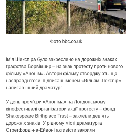
Фото bbc.co.uk
Ім’я Шекспіра було закреслено на дорожніх знаках
графства Ворвікшир – на знак протесту проти нового
фільму «Анонім». Автори фільму стверджують, що
насправді п’єси, підписані іменем «Вільям Шекспір»
написав інший драматург.
У день прем’єри «Аноніма» на Лондонському
кінофестивалі організатори акції протесту – фонд
Shakespeare Birthplace Trust – заклеїли дев’ять
дорожніх знаків. У рідному місті драматурга
Стретфорді-на-Ейвоні активісти закрили