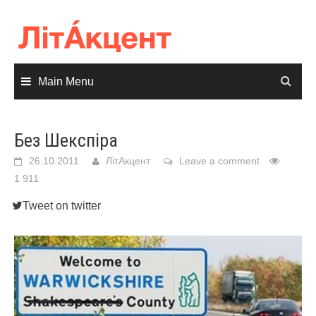
Skip
to
content
Main Menu
Без Шекспіра
26.10.2011
ЛітАкцент
Leave a comment
1 911
Tweet on twitter