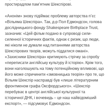
простирадлом пам’ятник Шекспірові.
«Анонім» знову підіймає проблему авторства п’єс
«Вільяма Шекспіра». Так, д-р Пол Едмондсон, голова
дослідницького фонду Shakespeare Birthplace Trust,
зазначив: «Цей фільм подано в супроводі сили-
силенної історичних фактів, однак є ризик, що люди,
які ніколи не думали над питаннями авторства
Шекспірових творів, можуть піддатися омані».
«Захисники Шекспіра» критикують стрічку за спробу
«переписати англійську культуру й історію». Крім того,
вони наголошують на тому потенційному впливові, що
його може спричинити «змовницька теорія» про те, що
Вільям Шекспір насправді був «лише літературним
фронтменом графа Оксфордського». «Шекспір
перебуває в центрі англійської культурної та
історичної ДНК, і вочевидь – це наш найвідоміший
експорт», — підсумовує Едмондсон.