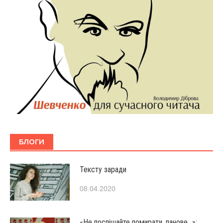
БЛОГИ
Тексту заради
08.04.2020
«Не поспішайте помирати, панове…»: