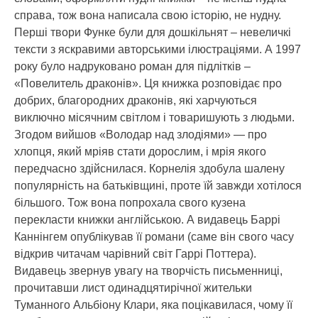
справа, тож вона написала свою історію, не нудну.
Перші твори Функе були для дошкільнят – невеличкі
тексти з яскравими авторськими ілюстраціями. А 1997
року було надруковано роман для підлітків –
«Повелитель драконів». Ця книжка розповідає про
добрих, благородних драконів, які харчуються
виключно місячним світлом і товаришують з людьми.
Згодом вийшов «Володар над злодіями» — про
хлопця, який мріяв стати дорослим, і мрія якого
передчасно здійснилася. Корнелія здобула шалену
популярність на батьківщині, проте їй завжди хотілося
більшого. Тож вона попрохала свого кузена
перекласти книжки англійською. А видавець Баррі
Каннінгем опублікував її романи (саме він свого часу
відкрив читачам чарівний світ Гаррі Поттера).
Видавець звернув увагу на творчість письменниці,
прочитавши лист одинадцятирічної жительки
Туманного Альбіону Клари, яка поцікавилася, чому її