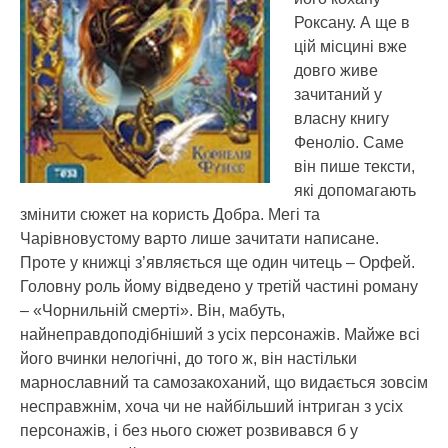
Роксану. А ще в
цій місцині вже
довго живе
зачитаний у
власну книгу
Феноліо. Саме
він пише тексти,
які допомагають
змінити сюжет на користь Добра. Мегі та
Чарівновустому варто лише зачитати написане.
Проте у книжці з’являється ще один читець – Орфей.
Головну роль йому відведено у третій частині роману
– «Чорнильній смерті». Він, мабуть,
найнеправдоподібніший з усіх персонажів. Майже всі
його вчинки нелогічні, до того ж, він настільки
марнославний та самозакоханий, що видається зовсім
несправжнім, хоча чи не найбільший інтриган з усіх
персонажів, і без нього сюжет розвивався б у