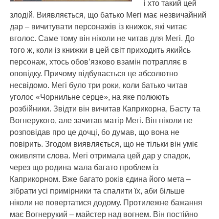
і хто такий цей
злодій. Виявляється, що батько Мегі має незвичайний
дар – вичитувати персонажів із книжок, які читає
вголос. Саме тому він ніколи не читав для Мегі. До
того ж, коли із книжки в цей світ приходить якийсь
персонаж, хтось обов’язково взамін потрапляє в
оповідку. Причому відбувається це абсолютно
несвідомо. Мегі було три роки, коли батько читав
уголос «Чорнильне серце», на яке полюють
розбійники. Звідти він вичитав Каприкорна, Басту та
Вогнерукого, але зачитав матір Мегі. Він ніколи не
розповідав про це дочці, бо думав, що вона не
повірить. Згодом виявляється, що не тільки він уміє
оживляти слова. Мегі отримала цей дар у спадок,
через що родина мала багато проблем із
Каприкорном. Вже багато років єдина його мета –
зібрати усі примірники та спалити їх, аби більше
ніколи не повертатися додому. Протилежне бажання
має Вогнерукий – майстер над вогнем. Він постійно