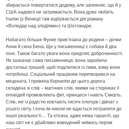
збирається повертатися додому, але запевняє, що й у
США надовго не затримається. Вона дуже любить
Італію (у Венеції там відбувається дія роману
«Володар над злодіями») та Шотландію.
Набагато більше Функе прив’язана до родини – дочки
Анни й сина Бена. Ще у письменниці є собака й два
поні. Також багато уваги вона приділяє доброчинності.
Як зазначає сама письменниця, вона заробила
достатньо грошей, щоб поділитися із тими, кому вони
потрібніші. Соціальний працівник перетворився на
мецената. І привела Корнелію до цього дорога
складена зі слів – магічних слів, якими на сторінках її
оповідей промовляють феї, принцеси і навіть Смерть.
Слів, які із радістю ковтають тисячі хлопців і дівчат з
усього світу. І хоча їм ніколи не вдасться потрапити до
іншої реальності… Та хтозна, адже нема гарантії, що
наш світ не є дбайливо виведений чиїмось пером