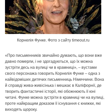
Корнелія Функе. Фото з сайту timeout.ru
«Про письменників звичайно думають, що вони вже
давно померли, і не здогадуються, що їх можна
зустріти десь на вулиці чи в крамниці», – вустами
свого персонажа говорить Корнелія Функе
– одна з
найвідоміших дитячих письменниць Німеччини. Вона
й справді жива-живісінька і мешкає в Каліфорнії, де
творить фантастичні історії, які обожнюють її юні
читачі. Функе можна зустріти в крамниці чи на вулиці,
проте найкращим доказом її існування є книжки, які
виходять щороку.