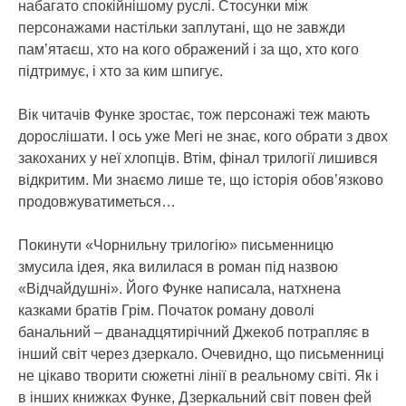
набагато спокійнішому руслі. Стосунки між
персонажами настільки заплутані, що не завжди
пам’ятаєш, хто на кого ображений і за що, хто кого
підтримує, і хто за ким шпигує.
Вік читачів Функе зростає, тож персонажі теж мають
дорослішати. І ось уже Мегі не знає, кого обрати з двох
закоханих у неї хлопців. Втім, фінал трилогії лишився
відкритим. Ми знаємо лише те, що історія обов’язково
продовжуватиметься…
Покинути «Чорнильну трилогію» письменницю
змусила ідея, яка вилилася в роман під назвою
«Відчайдушні». Його Функе написала, натхнена
казками братів Грім. Початок роману доволі
банальний – дванадцятирічний Джекоб потрапляє в
інший світ через дзеркало. Очевидно, що письменниці
не цікаво творити сюжетні лінії в реальному світі. Як і
в інших книжках Функе, Дзеркальний світ повен фей