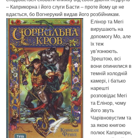
– Каприкорна і його слуги Басти – проте йому це не
вдається, бо Вогнерукий видав його розбійникам.
Елінор та Мегі
вирушають на
допомогу Мо, але
їх теж
ув’язнюють.
Зрештою, всі
вони опинилися в
темній холодній
камері, і батько
нарешті
розповідає Мегі
та Елінор, чому
його звуть
Чарівновустим та
за якою книгою
полює Каприкорн,