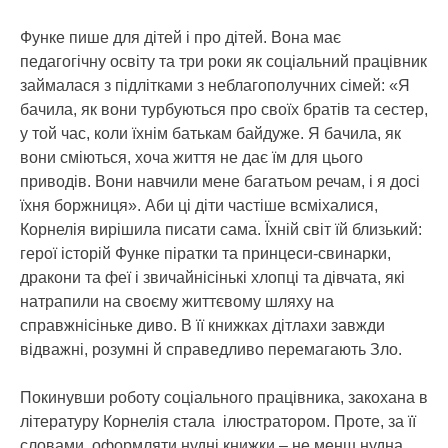
Функе пише для дітей і про дітей. Вона має
педагогічну освіту та три роки як соціальний працівник
займалася з підлітками з неблагополучних сімей: «Я
бачила, як вони турбуються про своїх братів та сестер,
у той час, коли їхнім батькам байдуже. Я бачила, як
вони сміються, хоча життя не дає їм для цього
приводів. Вони навчили мене багатьом речам, і я досі
їхня боржниця». Аби ці діти частіше всміхалися,
Корнелія вирішила писати сама. Їхній світ їй близький:
герої історій Функе піратки та принцеси-свинарки,
дракони та феї і звичайнісінькі хлопці та дівчата, які
натрапили на своєму життєвому шляху на
справжнісіньке диво. В її книжках дітлахи завжди
відважні, розумні й справедливо перемагають Зло.
Покинувши роботу соціального працівника, закохана в
літературу Корнелія стала ілюстратором. Проте, за її
словами, оформляти нудні книжки – не менш нудна