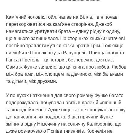
Кам’яний чоловік, гойл, напав на Вілла, і він почав
перетворюватися на кам’яне створіння. Джекоб
намагається урятувати брата – єдину рідну людину,
що в нього залишилася. На сторінках книжки читачеві
постійно траплятимуться казки братів Грім. Тож якщо
ви любите Попелюшку та Рапунцель, Принца-жабу та
Ганса і Гретель – ця історія, безперечно, для вас.
Сама ж Функе заявляє, що ця книга про любов. Любов
між братами, між хлопцем та дівчиною, між батьками
та дітьми, між друзями.
У пошуках натхнення для свого роману Функе багато
подорожувала, побувала навіть в далекій «північній
та холодній» Росії. Адже ніщо так не спонукає авторку
до написання, як подорожі. З цієї причини Функе
змінила рідну Німеччину на сонячну Каліфорнію, що
дуже розчарувало її співвітчизників. Корнелія не