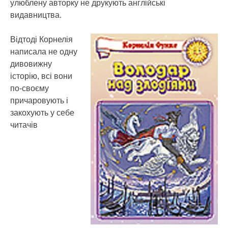
улюблену авторку не друкують англійські
видавництва.
Відтоді Корнелія
написала не одну
дивовижну
історію, всі вони
по-своєму
причаровують і
закохують у себе
читачів