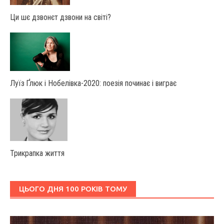
Ци шє дзвонєт дзвони на світі?
Луїз Ґлюк і Нобелівка-2020: поезія починає і виграє
Трикрапка життя
ЦЬОГО ДНЯ 100 РОКІВ ТОМУ