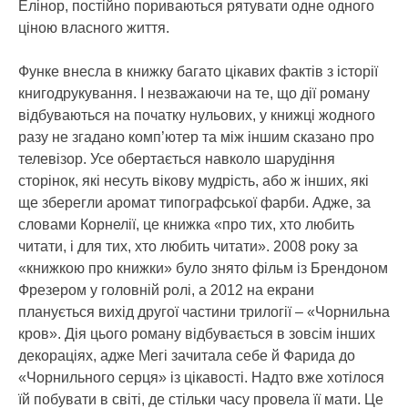
Елінор, постійно пориваються рятувати одне одного
ціною власного життя.
Функе внесла в книжку багато цікавих фактів з історії
книгодрукування. І незважаючи на те, що дії роману
відбуваються на початку нульових, у книжці жодного
разу не згадано комп’ютер та між іншим сказано про
телевізор. Усе обертається навколо шарудіння
сторінок, які несуть вікову мудрість, або ж інших, які
ще зберегли аромат типографської фарби. Адже, за
словами Корнелії, це книжка «про тих, хто любить
читати, і для тих, хто любить читати». 2008 року за
«книжкою про книжки» було знято фільм із Брендоном
Фрезером у головній ролі, а 2012 на екрани
планується вихід другої частини трилогії – «Чорнильна
кров». Дія цього роману відбувається в зовсім інших
декораціях, адже Мегі зачитала себе й Фарида до
«Чорнильного серця» із цікавості. Надто вже хотілося
їй побувати в світі, де стільки часу провела її мати. Це