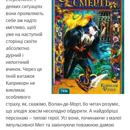
деяких ситуаціях
вони проявляють
себе аж надто
кмітливо, щоб
уже на наступній
сторінці скоїти
абсолютно
дурний і
нелогічний
вчинок. Через це
їхній ватажок
Каприкорн не
викликає
особливого
страху, як, скажімо, Волан-де-Морт, бо читач розуміє,
що злодія зовсім нескладно обдурити. А найдобріші
персонажі – типові герої. Усі вони, починаючи з малої
імпульсивної Мегі та закінчуючи поважною дамою