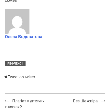
сюжет!
Олена Водоватова
РЕФЛЕКСІЇ
Tweet on twitter
Плагіат у дитячих
Без Шекспіра
Post
книжках?