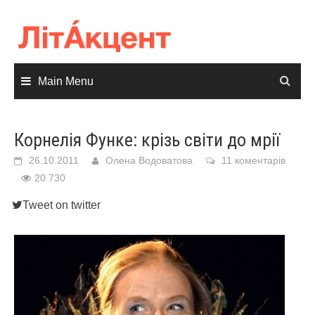
Skip
to
content
Main Menu
Корнелія Функе: крізь світи до мрії
26.10.2011
Олена Водоватова
11 коментарів
20 730
Tweet on twitter