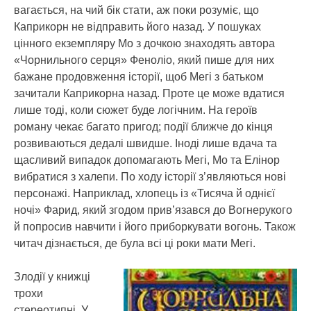
вагається, на чий бік стати, аж поки розуміє, що
Каприкорн не відправить його назад. У пошуках
цінного екземпляру Мо з дочкою знаходять автора
«Чорнильного серця» Феноліо, який пише для них
бажане продовження історії, щоб Мегі з батьком
зачитали Каприкорна назад. Проте це може вдатися
лише тоді, коли сюжет буде логічним. На героїв
роману чекає багато пригод; події ближче до кінця
розвиваються дедалі швидше. Іноді лише вдача та
щасливий випадок допомагають Мегі, Мо та Елінор
вибратися з халепи. По ходу історії з’являються нові
персонажі. Наприклад, хлопець із «Тисяча й однієї
ночі» Фарид, який згодом прив’язався до Вогнерукого
й попросив навчити і його приборкувати вогонь. Також
читач дізнається, де була всі ці роки мати Мегі.
Злодії у книжці
трохи
стереотипні. У