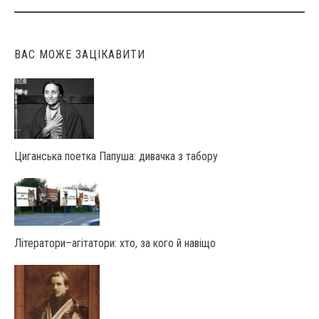
navigation
ВАС МОЖЕ ЗАЦІКАВИТИ
Циганська поетка Папуша: дивачка з табору
Літератори–агітатори: хто, за кого й навіщо