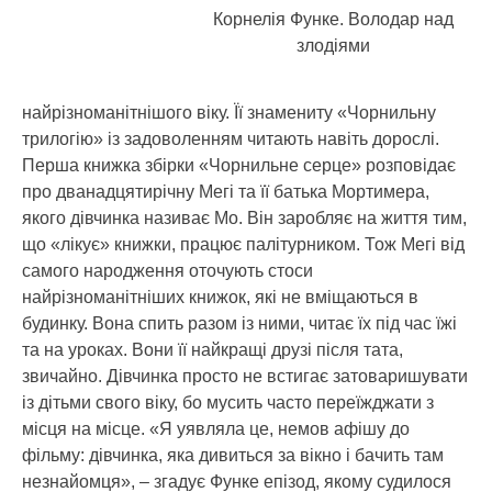
Корнелія Функе. Володар над
злодіями
найрізноманітнішого віку. Її знамениту «Чорнильну
трилогію» із задоволенням читають навіть дорослі.
Перша книжка збірки «Чорнильне серце» розповідає
про дванадцятирічну Мегі та її батька Мортимера,
якого дівчинка називає Мо. Він заробляє на життя тим,
що «лікує» книжки, працює палітурником. Тож Мегі від
самого народження оточують стоси
найрізноманітніших книжок, які не вміщаються в
будинку. Вона спить разом із ними, читає їх під час їжі
та на уроках. Вони її найкращі друзі після тата,
звичайно. Дівчинка просто не встигає затоваришувати
із дітьми свого віку, бо мусить часто переїжджати з
місця на місце. «Я уявляла це, немов афішу до
фільму: дівчинка, яка дивиться за вікно і бачить там
незнайомця», – згадує Функе епізод, якому судилося