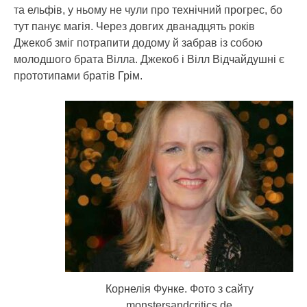
та ельфів, у ньому не чули про технічний прогрес, бо
тут панує магія. Через довгих дванадцять років
Джекоб зміг потрапити додому й забрав із собою
молодшого брата Вілла. Джекоб і Вілл Відчайдушні є
прототипами братів Грім.
Корнелія Функе. Фото з сайту
monstersandcritics.de