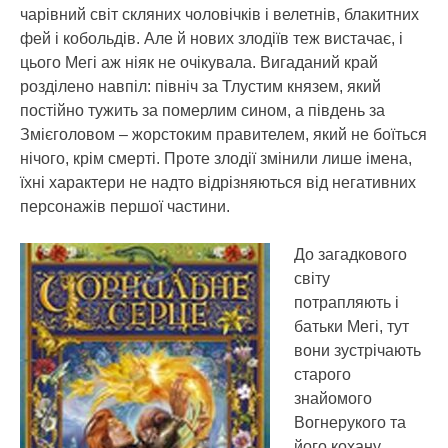
чарівний світ скляних чоловічків і велетнів, блакитних
фей і кобольдів. Але й нових злодіїв теж вистачає, і
цього Мегі аж ніяк не очікувала. Вигаданий край
розділено навпіл: північ за Тлустим князем, який
постійно тужить за померлим сином, а південь за
Змієголовом – жорстоким правителем, який не боїться
нічого, крім смерті. Проте злодії змінили лише імена,
їхні характери не надто відрізняються від негативних
персонажів першої частини.
До загадкового
світу
потрапляють і
батьки Мегі, тут
вони зустрічають
старого
знайомого
Вогнерукого та
його кохану