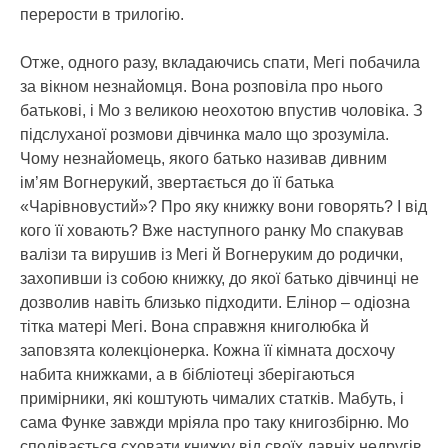
перерости в трилогію.
Отже, одного разу, вкладаючись спати, Мегі побачила
за вікном незнайомця. Вона розповіла про нього
батькові, і Мо з великою неохотою впустив чоловіка. З
підслуханої розмови дівчинка мало що зрозуміла.
Чому незнайомець, якого батько називав дивним
ім’ям Вогнерукий, звертається до її батька
«Чарівновустий»? Про яку книжку вони говорять? І від
кого її ховають? Вже наступного ранку Мо спакував
валізи та вирушив із Мегі й Вогнеруким до родички,
захопивши із собою книжку, до якої батько дівчинці не
дозволив навіть близько підходити. Елінор – одіозна
тітка матері Мегі. Вона справжня книголюбка й
заповзята колекціонерка. Кожна її кімната досхочу
набита книжками, а в бібліотеці зберігаються
примірники, які коштують чималих статків. Мабуть, і
сама Функе завжди мріяла про таку книгозбірню. Мо
сподівається сховати книжку від своїх давніх недругів