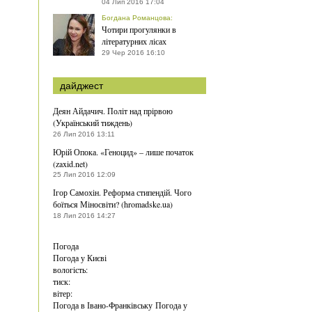
04 Лип 2016 17:04
Богдана Романцова
:
Чотири прогулянки в
літературних лісах
29 Чер 2016 16:10
дайджест
Деян Айдачич. Політ над прірвою
(Український тиждень)
26 Лип 2016 13:11
Юрій Опока. «Геноцид» – лише початок
(zaxid.net)
25 Лип 2016 12:09
Ігор Самохін. Реформа стипендій. Чого
боїться Міносвіти? (hromadske.ua)
18 Лип 2016 14:27
Погода
Погода у
Києві
вологість:
тиск:
вітер:
Погода в Івано-Франківську
Погода у