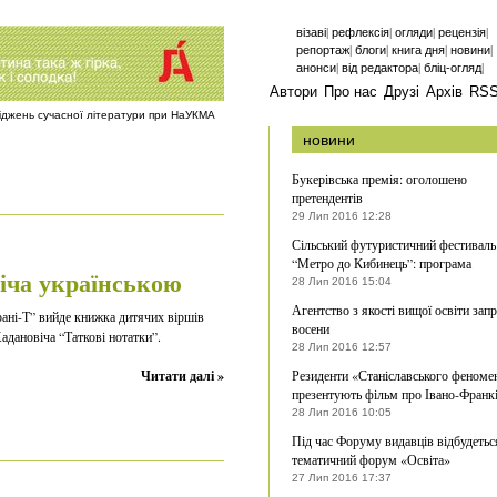
|
|
|
|
візаві
рефлексія
огляди
рецензія
|
|
|
|
репортаж
блоги
книга дня
новини
|
|
|
анонси
від редактора
бліц-огляд
Автори
Про нас
Друзі
Архів
RS
ліджень сучасної літератури при НаУКМА
новини
Букерівська премія: оголошено
претендентів
29 Лип 2016 12:28
Сільський футуристичний фестиваль
“Метро до Кибинець”: програма
іча українською
28 Лип 2016 15:04
Агентство з якості вищої освіти зап
рані-Т” вийде книжка дитячих віршів
восени
адановіча “Таткові нотатки”.
28 Лип 2016 12:57
Читати далі »
Резиденти «Станіславського феноме
презентують фільм про Івано-Франк
28 Лип 2016 10:05
Під час Форуму видавців відбудетьс
тематичний форум «Освіта»
27 Лип 2016 17:37