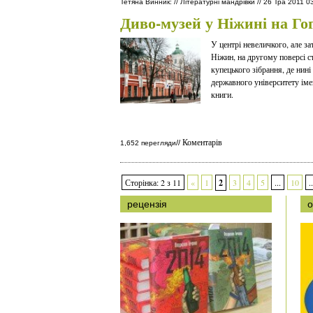
Тетяна Винник
:
//
Літературні мандрівки
//
26 Тра 2011 0
Диво-музей у Ніжині на Гог
У центрі невеличкого, але з
Ніжин, на другому поверсі с
купецького зібрання, де нин
державного університету іме
книги.
Коментарів
//
1,652 перегляди
Сторінка: 2 з 11
«
1
2
3
4
5
...
10
..
рецензія
о