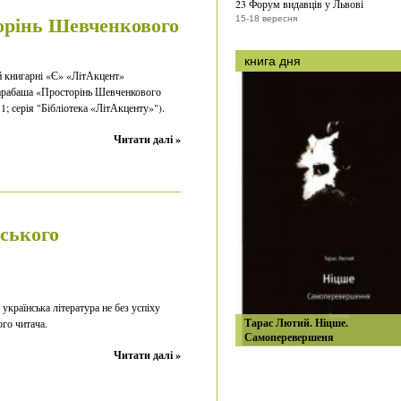
23 Форум видавців у Львові
орінь Шевченкового
15-18 вересня
книга дня
ій книгарні «Є» «ЛітАкцент»
арабаша «Просторінь Шевченкового
11; серія "Бібліотека «ЛітАкценту»").
Читати далі »
ського
 українська література не без успіху
Тарас Лютий. Ніцше.
го читача.
Самоперевершеня
Читати далі »