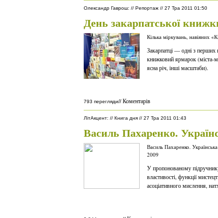
Олександр Гаврош
:
//
Репортаж
//
27 Тра 2011 01:50
День закарпатської книжк
Кілька міркувань, навіяних 
Закарпатці — одні з перших 
книжковий ярмарок (міста-мі
ясна річ, інші масштаби).
Коментарів
//
793 перегляди
ЛітАкцент
:
//
Книга дня
//
27 Тра 2011 01:43
Василь Пахаренко. Україн
Василь Пахаренко. Українська
2009
У пропонованому підручнику
властивості, функції мистец
асоціативного мислення, нат