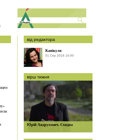
S
від редактора
Канікули
01 Сер 2016 14:00
вірш тижня
рацює
ну»
івськ
я
Юрій Андрухович. Єхидна