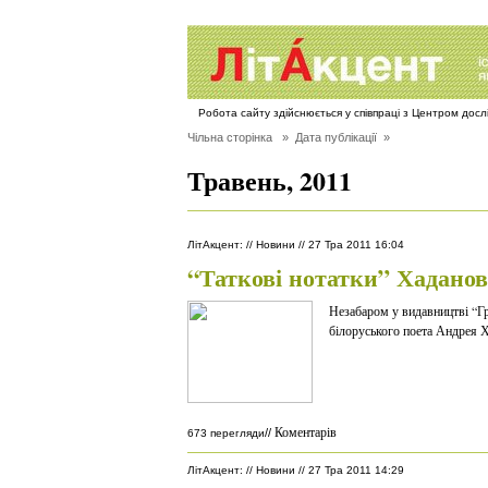
Робота сайту здійснюється у співпраці з Центром дос
Чільна сторінка
» Дата публікації »
Травень, 2011
ЛітАкцент
:
//
Новини
//
27 Тра 2011 16:04
“Таткові нотатки” Хаданов
Незабаром у видавництві “Г
білоруського поета Андрея Х
Коментарів
//
673 перегляди
ЛітАкцент
:
//
Новини
//
27 Тра 2011 14:29