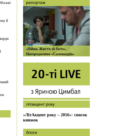
 Москві
репортаж
ону й
екорди
«Війна. Життя de facto».
й
Нагородження «Самовидців»
льний
аль
літакцент року
«ЛітАкцент року – 2016»: список
книжок
блоги