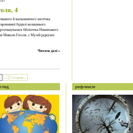
3:07
оля, 4
атишного й мальовничого містечка
таровинної будівлі колишнього
і розташувалася бібліотека Ніжинського
ні Миколи Гоголя, є Музей рідкісної
Читати далі »
.
»
Остання »
гляд
рефлексія