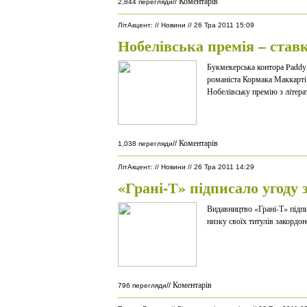
Коментарів
//
2,844 перегляди
ЛітАкцент
:
//
Новини
//
26 Тра 2011 15:09
Нобелівська премія – ставк
Букмекерська контора Paddy
романіста Кормака Маккарті
Нобелівську премію з літера
Коментарів
//
1,038 перегляди
ЛітАкцент
:
//
Новини
//
26 Тра 2011 14:29
«Грані-Т» підписало угоду 
Видавництво «Грані-Т» підп
низку своїх титулів закордо
Коментарів
//
796 перегляди