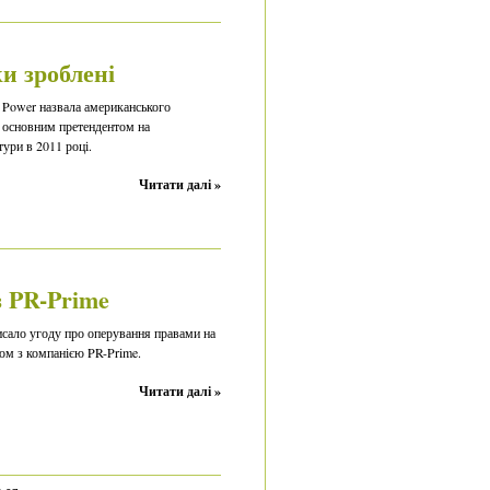
и зроблені
 Power назвала американського
 основним претендентом на
тури в 2011 році.
Читати далі »
з PR-Prime
исало угоду про оперування правами на
ном з компанією PR-Prime.
Читати далі »