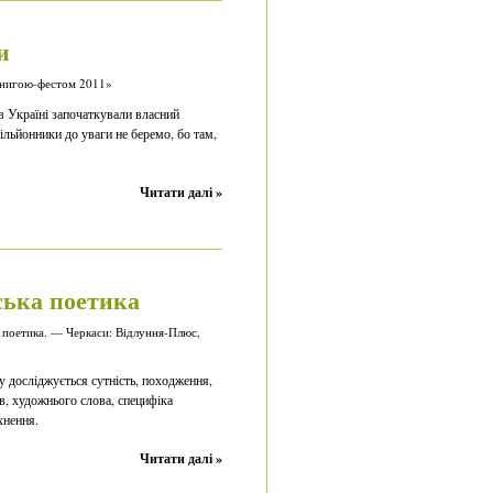
и
«Книгою-фестом 2011»
в Україні започаткували власний
льйонники до уваги не беремо, бо там,
Читати далі »
ська поетика
 поетика. — Черкаси: Відлуння-Плюс,
 досліджується сутність, походження,
тв, художнього слова, специфіка
хнення.
Читати далі »