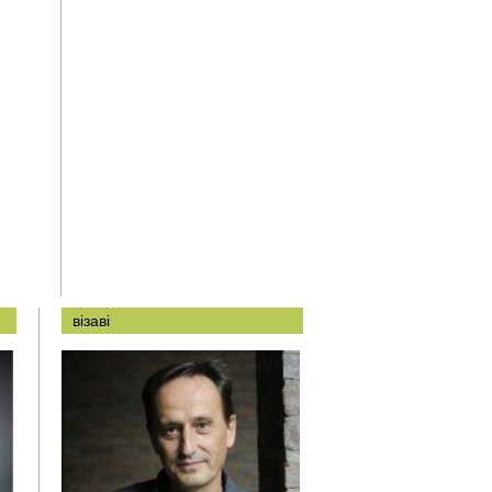
візаві