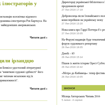
 ілюстраторів у
Директорці української бібліотеки в
продовжили арешт
27 Лип 2016 17:19
Доброволець після Іловайського пол
інсталяцію всесвітньо відомого
коми перейшов на українську мову
удожника-ілюстратора Рея Барткуса. На
27 Лип 2016 13:20
ку найвідоміших американських
Нова книга про Гаррі Поттера б’є р
27 Лип 2016 10:05
Читати далі »
На Форумі видавців буде тематични
форум художнього репортажу
26 Лип 2016 18:05
Дзюбі – 85
26 Лип 2016 15:14
дили ірландцю
Пішов із життя історик Орест Субте
н Бенвілл удостоєний літературної
26 Лип 2016 10:42
а "виняткові художні здібності" його
«Метро до Кибинець»: тепер фестив
ниг читачам незалежно від їх
26 Лип 2016 10:05
приналежності".
анонси
Читати далі »
Місяць Авторських Читань 2016
5 липня - 4 серпня