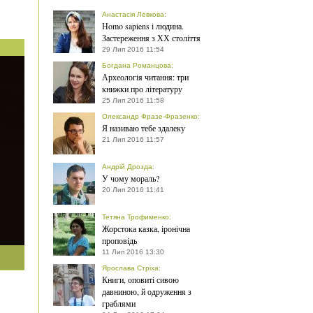
Анастасія Левкова
:
Нomo sapiens і людина.
Застереження з ХХ століття
29 Лип 2016 11:54
Богдана Романцова
:
Археологія читання: три
книжки про літературу
25 Лип 2016 11:58
Олександр Фразе-Фразенко
:
Я називаю тебе здалеку
21 Лип 2016 11:57
Андрій Дрозда
:
У чому мораль?
20 Лип 2016 11:41
Тетяна Трофименко
:
Жорстока казка, іронічна
проповідь
11 Лип 2016 13:30
Ярослава Стріха
:
Книги, оповиті сивою
давниною, й одруження з
граблями