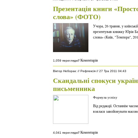
Презентація книги «Прост
слова» (ФОТО)
Учора, 26 травня, у київськ
презентував книжку Юрія Б
слова» (Київ, "Темпора", 20
Коментарів
//
1,059 перегляди
Віктор Неборак
:
//
Рефлексія
//
27 Тра 2011 04:43
Скандальні спокуси україн
письменника
Формула успіху
Від редакції. Останнім часом
взялася завойовувати масово
Коментарів
//
4,041 перегляди