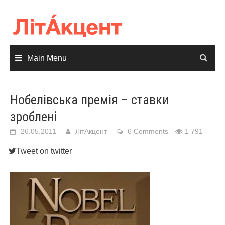
Skip
to
content
Main Menu
Нобелівська премія – ставки
зроблені
26.05.2011
ЛітАкцент
6 Comments
1 791
Tweet on twitter