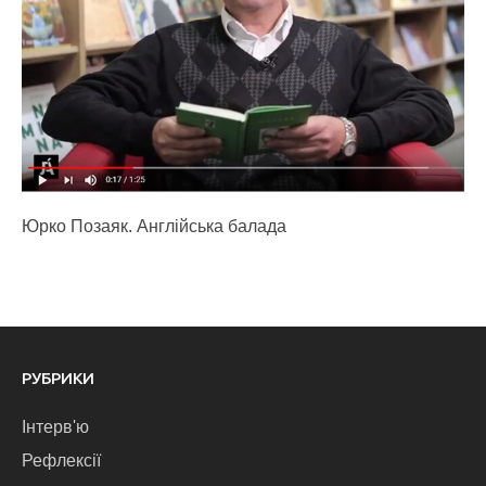
Юрко Позаяк. Англійська балада
РУБРИКИ
Інтерв'ю
Рефлексії