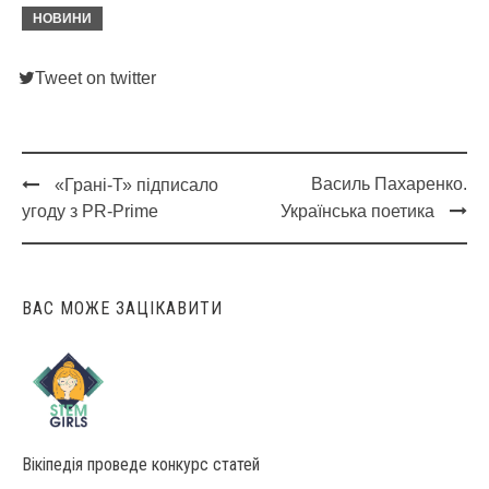
НОВИНИ
Tweet on twitter
Василь Пахаренко.
«Грані-Т» підписало
Post
угоду з PR-Prime
Українська поетика
navigation
ВАС МОЖЕ ЗАЦІКАВИТИ
Вікіпедія проведе конкурс статей