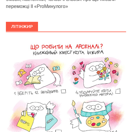
переможці ІІ «ProМинулого»
ЛІТІНЖИР