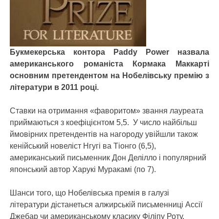
Букмекерська контора Paddy Power назвала
американського романіста Кормака Маккарті
основним претендентом на Нобелівську премію з
літератури в 2011 році.
Ставки на отримання «фаворитом» звання лауреата
приймаються з коефіцієнтом 5,5. У число найбільш
ймовірних претендентів на нагороду увійшли також
кенійський новеліст Нгугі ва Тіонго (6,5),
американський письменник Дон Делілло і популярний
японський автор Харукі Муракамі (по 7).
Шанси того, що Нобелівська премія в галузі
літератури дістанеться алжирській письменниці Ассії
Джебар чи американському класику Філіпу Роту,