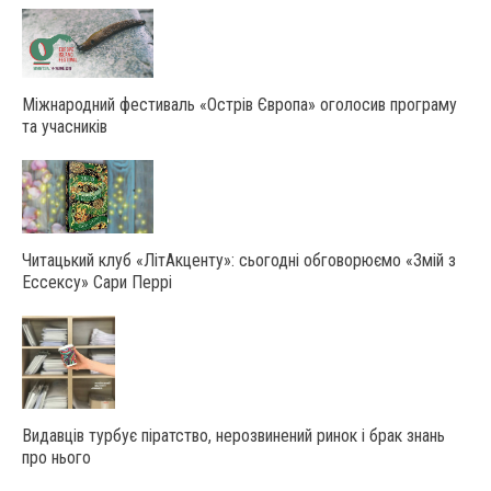
Міжнародний фестиваль «Острів Європа» оголосив програму
та учасників
Читацький клуб «ЛітАкценту»: сьогодні обговорюємо «Змій з
Ессексу» Сари Перрі
Видавців турбує піратство, нерозвинений ринок і брак знань
про нього