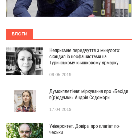
БЛОГИ
Неприємне передчуття з минулого:
скандал із неофашистами на
Туринському книжковому ярмарку
09.05.2019
Думокплетіння: міркування про «Бесіди
п(р)одумки» Андрія Содомори
17.04.2019
Університет. Довіра: про плагіат по-
чеськи