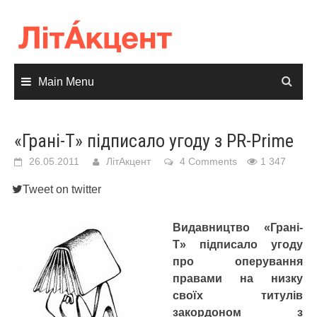
Skip
to
content
Main Menu
«Грані-Т» підписало угоду з PR-Prime
26.05.2011
ЛітАкцент
4 Comments
1 347
Tweet on twitter
Видавництво «Грані-
Т» підписало угоду
про оперування
правами на низку
своїх титулів
закордоном з