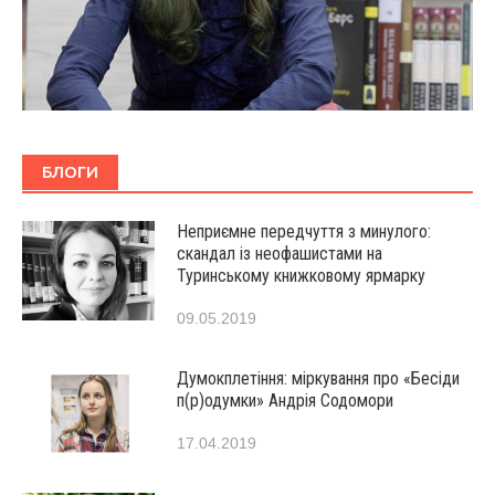
БЛОГИ
Неприємне передчуття з минулого:
скандал із неофашистами на
Туринському книжковому ярмарку
09.05.2019
Думокплетіння: міркування про «Бесіди
п(р)одумки» Андрія Содомори
17.04.2019