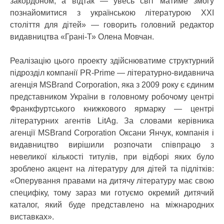
закордоном, а відтак — увесь світ матиме змогу
познайомитися з українською літературою XXI
століття для дітей» — говорить головний редактор
видавництва «Грані-Т» Олена Мовчан.
Реалізацію цього проекту здійснюватиме структурний
підрозділ компанії PR-Prime — літературно-видавнича
агенція MSBrand Corporation, яка з 2009 року є єдиним
представником України в головному робочому центрі
Франкфуртського книжкового ярмарку — центрі
літературних агентів LitAg. За словами керівника
агенції MSBrand Corporation Оксани Янчук, компанія і
видавництво вирішили розпочати співпрацю з
невеликої кількості титулів, при відборі яких було
зроблено акцент на літературу для дітей та підлітків:
«Оперування правами на дитячу літературу має свою
специфіку, тому зараз ми готуємо окремий дитячий
каталог, який буде представлено на міжнародних
виставках».