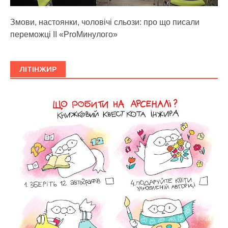
Змови, настоянки, чоловічі сльози: про що писали
переможці ІІ «ProМинулого»
ЛІТІНЖИР