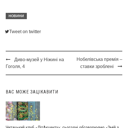
НОВИНИ
Tweet on twitter
Нобелівська премія –
Диво-музей у Ніжині на
Post
Гоголя, 4
ставки зроблені
navigation
ВАС МОЖЕ ЗАЦІКАВИТИ
Читацький клуб «ЛітАкценту»: сьогодні обговорюємо «Змій з