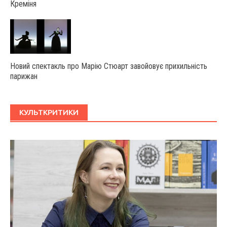
Креміня
Новий спектакль про Марію Стюарт завойовує прихильність
парижан
КУЛЬТКРИТИКИ