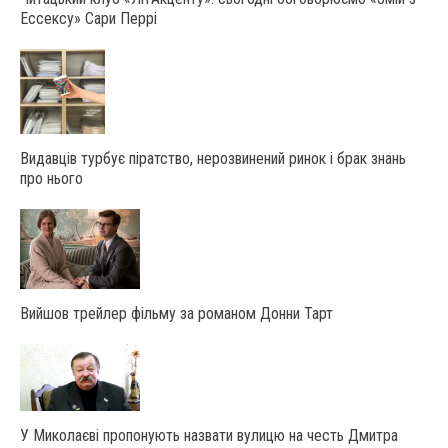
Ессексу» Сари Перрі
Видавців турбує піратство, нерозвинений ринок і брак знань
про нього
Вийшов трейлер фільму за романом Донни Тарт
У Миколаєві пропонують назвати вулицю на честь Дмитра