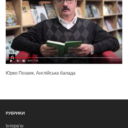
Юрко Позаяк. Англійська балада
РУБРИКИ
Інтерв'ю