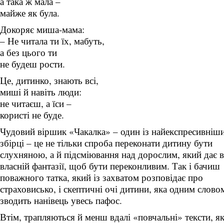
а така ж мала –
майже як була.
Докоряє миша-мама:
– Не читала ти їх, мабуть,
а без цього ти
не будеш рости.
Це, дитинко, знають всі,
миші й навіть люди:
не читаєш, а їси –
користі не буде.
Чудовий віршик «Чакалка» – один із найекспресивніш
збірці – це не тільки спроба переконати дитину бути
слухняною, а й підсміювання над дорослим, який дає 
власній фантазії, щоб бути переконливим. Так і бачиш
поважного татка, який із захватом розповідає про
страховисько, і скептичні очі дитини, яка одним слово
зводить нанівець увесь пафос.
Втім, трапляються й менш вдалі «повчальні» тексти, як