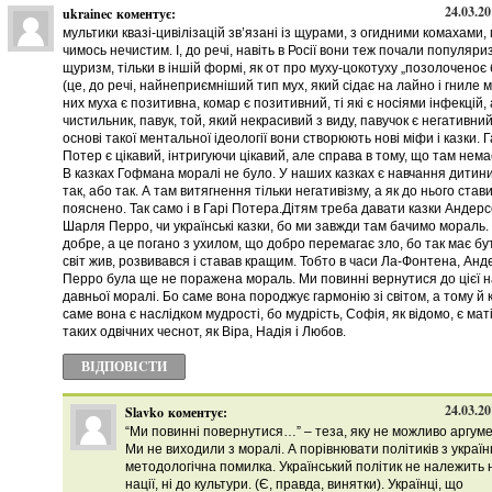
24.03.20
ukrainec
коментує:
мультики квазі-цивілізацій зв’язані із щурами, з огидними комахами,
чимось нечистим. І, до речі, навіть в Росії вони теж почали популяри
щуризм, тільки в іншій формі, як от про муху-цокотуху „позолоченоє
(це, до речі, найнеприємніший тип мух, який сідає на лайно і гниле м
них муха є позитивна, комар є позитивний, ті які є носіями інфекцій, 
чистильник, павук, той, який некрасивий з виду, павучок є негативни
основі такої ментальної ідеології вони створюють нові міфи і казки. Г
Потер є цікавий, інтригуючи цікавий, але справа в тому, що там нема
В казках Гофмана моралі не було. У наших казках є навчання дитин
так, або так. А там витягнення тільки негативізму, а як до нього став
пояснено. Так само і в Гарі Потера.Дітям треба давати казки Андерс
Шарля Перро, чи українські казки, бо ми завжди там бачимо мораль.
добре, а це погано з ухилом, що добро перемагає зло, бо так має бу
світ жив, розвивався і ставав кращим. Тобто в часи Ла-Фонтена, Анд
Перро була ще не поражена мораль. Ми повинні вернутися до цієї 
давньої моралі. Бо саме вона породжує гармонію зі світом, а тому й 
саме вона є наслідком мудрості, бо мудрість, Софія, як відомо, є мат
таких одвічних чеснот, як Віра, Надія і Любов.
ВІДПОВІCТИ
24.03.20
Slavko
коментує:
“Ми повинні повернутися…” – теза, яку не можливо аргум
Ми не виходили з моралі. А порівнювати політиків з украї
методологічна помилка. Український політик не належить н
нації, ні до культури. (Є, правда, винятки). Українці, що