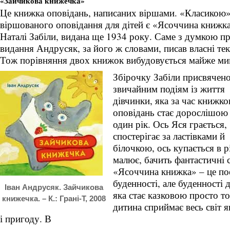
«Зайчикова книжечка»
Це книжка оповідань, написаних віршами. «Класикою
віршованого оповідання для дітей є «Ясоччина книжк
Наталі Забіли, видана ще 1934 року. Саме з думкою пр
видання Андрусяк, за його ж словами, писав власні тек
Тож порівняння двох книжок вибудовується майже ми
Збірочку Забіли присвячен
звичайним подіям із життя
дівчинки, яка за час книжк
оповідань стає дорослішою
один рік. Ось Яся грається,
спостерігає за ластівками й
білочкою, ось купається в р
малює, бачить фантастичні 
«Ясоччина книжка» – це по
буденності, але буденності 
Іван Андрусяк. Зайчикова
яка стає казковою просто т
книжечка. – К.: Грані-Т, 2008
дитина сприймає весь світ я
і пригоду. В