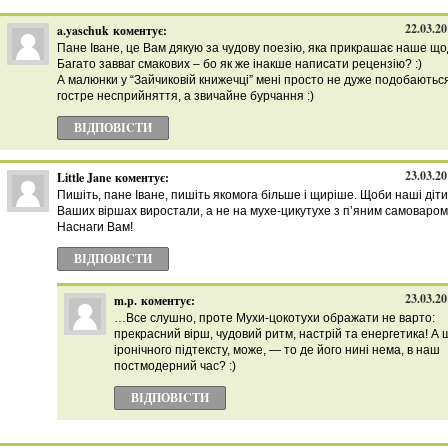
22.03.20
a.yaschuk
коментує:
Пане Іване, це Вам дякую за чудову поезію, яка прикрашає наше щ
Багато завваг смакових – бо як же інакше написати рецензію? :)
А малюнки у “Зайчиковій книжечці” мені просто не дуже подобаються
гостре несприйняття, а звичайне бурчання :)
ВІДПОВІCТИ
23.03.20
Little Jane
коментує:
Пишіть, пане Іване, пишіть якомога більше і щиріше. Щоби наші діти
Ваших віршах виростали, а не на мухе-цикутухе з п’яним самоваром
Наснаги Вам!
ВІДПОВІCТИ
23.03.20
m.p.
коментує:
…Все слушно, проте Мухи-цокотухи ображати не варто:
прекрасний вірш, чудовий ритм, настрій та енергетика! А 
іронічного підтексту, може, — то де його нині нема, в наш
постмодерний час? :)
ВІДПОВІCТИ