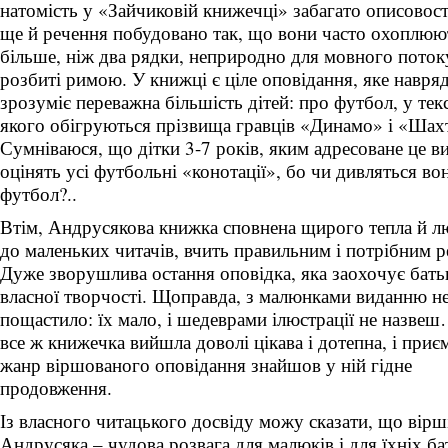
натомість у «Зайчиковій книжечці» забагато описовост
ще й речення побудовано так, що вони часто охоплюю
більше, ніж два рядки, неприродно для мовного поток
розбиті римою. У книжці є ціле оповідання, яке навря
зрозуміє переважна більшість дітей: про футбол, у текс
якого обігруються прізвища гравців «Динамо» і «Шах
Сумніваюся, що дітки 3-7 років, яким адресоване це в
оцінять усі футбольні «конотації», бо чи дивляться во
футбол?..
Втім, Андрусякова книжка сповнена щирого тепла й л
до маленьких читачів, вчить правильним і потрібним р
Дуже зворушлива остання оповідка, яка заохочує бать
власної творчості. Щоправда, з малюнками виданню н
пощастило: їх мало, і шедеврами ілюстрації не назве
все ж книжечка вийшла доволі цікава і дотепна, і приє
жанр віршованого оповідання знайшов у ній гідне
продовження.
Із власного читацького досвіду можу сказати, що вірші
Андрусяка – чудова розвага для малюків і для їхніх ба