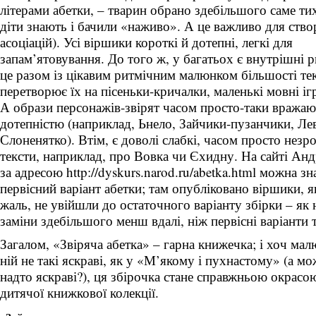
літерами абетки, – тварин обрано здебільшого саме ти
діти знають і бачили «наживо». А це важливо для ство
асоціацій). Усі віршики короткі й дотепні, легкі для
запам’ятовування. До того ж, у багатьох є внутрішні р
це разом із цікавим ритмічним малюнком більшості тек
перетворює їх на пісеньки-кричалки, маленькі мовні і
А образи персонажів-звірят часом просто-таки вражаю
дотепністю (наприклад, Ьнело, Зайчики-пузанчики, Ле
Слоненятко). Втім, є доволі слабкі, часом просто незр
тексти, наприклад, про Вовка чи Єхидну. На сайті Ан
за адресою http://dyskurs.narod.ru/abetka.html можна зн
первісний варіант абетки; там опубліковано віршики, як
жаль, не увійшли до остаточного варіанту збірки – як 
заміни здебільшого менш вдалі, ніж первісні варіанти т
Загалом, «Звіряча абетка» – гарна книжечка; і хоч мал
ній не такі яскраві, як у «М’якому і пухнастому» (а мо
надто яскраві?), ця збірочка стане справжньою окрасо
дитячої книжкової колекції.