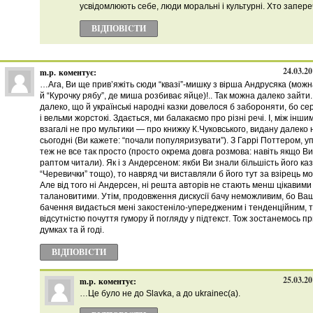
усвідомлюють себе, люди моральні і культурні. Хто запер
ВІДПОВІCТИ
24.03.20
m.p.
коментує:
…Ага, Ви ще прив’яжіть сюди “квазі”-мишку з вірша Андрусяка (мож
й “Курочку рябу”, де миша розбиває яйце)!.. Так можна далеко зайти.
далеко, що й українські народні казки довелося б забороняти, бо се
і вельми жорстокі. Здається, ми балакаємо про різні речі. І, між інши
взагалі не про мультики — про книжку К.Чуковського, видану далеко 
сьогодні (Ви кажете: “почали популяризувати”). З Гаррі Поттером, у
теж не все так просто (просто окрема довга розмова: навіть якщо Ви
раптом читали). Як і з Андерсеном: якби Ви знали більшість його каз
“Черевички” тощо), то навряд чи виставляли б його тут за взірець мо
Але від того ні Андерсен, ні решта авторів не стають менш цікавими
талановитими. Утім, продовження дискусії бачу неможливим, бо Ва
бачення видається мені закостеніло-упередженим і тенденційним, т
відсутністю почуття гумору й погляду у підтекст. Тож зостанемось пр
думках та й годі.
ВІДПОВІCТИ
25.03.20
m.p.
коментує:
…Це було не до Slavkа, а до ukrainec(а).