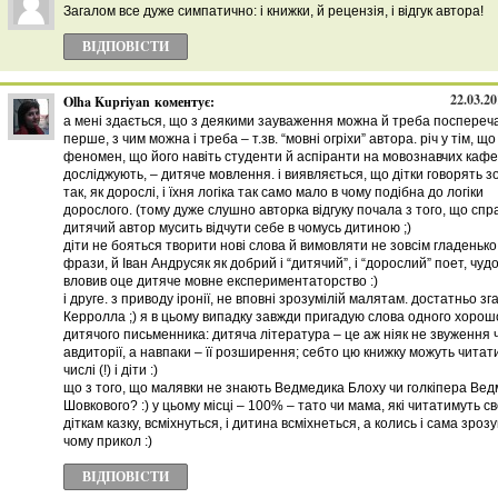
Загалом все дуже симпатично: і книжки, й рецензія, і відгук автора!
ВІДПОВІCТИ
22.03.20
Olha Kupriyan
коментує:
а мені здається, що з деякими зауваження можна й треба поспереча
перше, з чим можна і треба – т.зв. “мовні огріхи” автора. річ у тім, що
феномен, що його навіть студенти й аспіранти на мовознавчих каф
досліджують, – дитяче мовлення. і виявляється, що дітки говорять з
так, як дорослі, і їхня логіка так само мало в чому подібна до логіки
дорослого. (тому дуже слушно авторка відгуку почала з того, що спр
дитячий автор мусить відчути себе в чомусь дитиною ;)
діти не бояться творити нові слова й вимовляти не зовсім гладенько 
фрази, й Іван Андрусяк як добрий і “дитячий”, і “дорослий” поет, чуд
вловив оце дитяче мовне експериментаторство :)
і друге. з приводу іронії, не вповні зрозумілій малятам. достатньо зг
Керролла ;) я в цьому випадку завжди пригадую слова одного хорош
дитячого письменника: дитяча література – це аж ніяк не звуження 
авдиторії, а навпаки – її розширення; себто цю книжку можуть читат
числі (!) і діти :)
що з того, що малявки не знають Ведмедика Блоху чи голкіпера Ве
Шовкового? :) у цьому місці – 100% – тато чи мама, які читатимуть св
діткам казку, всміхнуться, і дитина всміхнеться, а колись і сама зрозу
чому прикол :)
ВІДПОВІCТИ