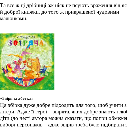
Та все ж ці дрібниці аж ніяк не псують враження від я
й доброї книжки, до того ж прикрашеної чудовими
малюнками.
«Звіряча абетка»
Ця збірка дуже добре підходить для того, щоб учити 
літери. Адже її герої – звірята, яких добре знають і л
діти (до честі автора можна сказати, що попри обмеже
виборі персонажів – адже звірів треба було підбирати 