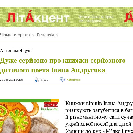
Чільна сторінка
»
Рецензія
»
:
Антоніна Ящук
Дуже серйозно про книжки серйозного
дитячого поета Івана Андрусяка
21 Бер 2011 05:39
5,375
Коментарів
Книжки віршів Івана Андру
ризикують загубитися в ба
й різноманітному світі суча
української поезії для дітей.
Узявши до рук «М’яке і пух