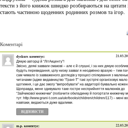
тексти з його книжок швидко розбираються на цитати 
стають частиною щоденних родинних розмов та ігор.
Коментарі
21.03.20
dyskurs
коментує:
Дякую авторці й “ЛітАкценту”!
Звісно, деякі завваги смакові – але є й слушні, і за них дякую особли
будуть перевидання, цілу низку завваг я неодмінно врахую – тим па
сам чимало із завваженого догледів у процесі спілкування з малень
читачами (адже видавництво “Грані-Т” такі зустрічі організовує мало
щотижня, і це дає змогу “випробувати” на авдиторії буквально кожен 
Щоправда, мене здивувало таке гостре несприйняття малюнків до
“Зайчикової книжечки” (побачити обкладинку й погортати книжечку 
тут: http://www.grani-t.com.ua/ukr/books/children/children/117) – мені в
навпаки, видаються дуже вдалими.
ВІДПОВІCТИ
22.03.20
m.p.
коментує: