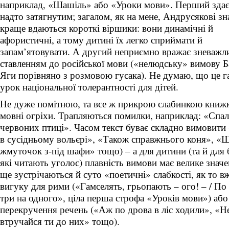
наприклад, «Шашіль» або «Уроки мови». Перший здає
надто затягнутим; загалом, як на мене, Андрусякові з
краще вдаються короткі віршики: вони динамічні й
афористичні, а тому дитині їх легко сприймати й
запам’ятовувати. А другий неприємно вражає зневаж
ставленням до російської мови («нелюдську» вимову 
Яги порівняно з розмовою гусака). Не думаю, що це 
урок національної толерантності для дітей.
Не дуже помітною, та все ж прикрою слабинкою книжки
мовні огріхи. Трапляються помилки, наприклад: «Спал
червоних птиці». Часом текст буває складно вимовит
в сусідньому вольєрі», «Також справжнього коня», «Ш
жмуточок з-під шафи» тощо) – а для дитини (та й для б
які читають уголос) плавність вимови має велике знач
ще зустрічаються й суто «поетичні» слабкості, як то в
вигуку для рими («Гамселять, грьопають – ого! – / По 
три на одного», ціла перша строфа «Уроків мови») або
перекручення речень («Аж по дрова в ліс ходили», «Н
втручайся ти до них» тощо).