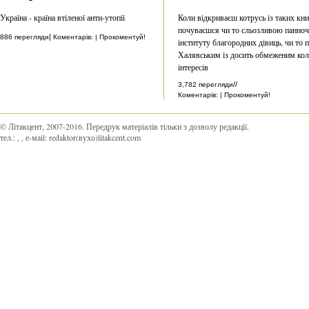
Україна - країна втіленої анти-утопії
Коли відкриваєш котрусь із таких кн
почуваєшся чи то сльозливою панно
|
886 перегляди
Коментарів: | Прокоментуй!
інституту благородних дівиць, чи то 
Халявським із досить обмеженим ко
інтересів
//
3,782 перегляди
Коментарів: | Прокоментуй!
© Літакцент, 2007-2016
.
Передрук матеріалів тільки з дозволу редакції.
тел.:
,
, е-маіl:
redaktor(вухо)litakcent.com