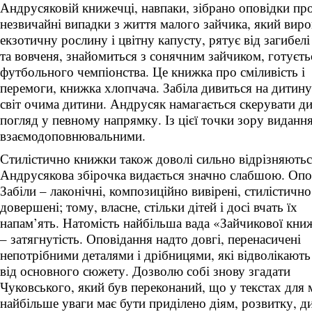
Андрусяковій книжечці, навпаки, зібрано оповідки пр
незвичайні випадки з життя малого зайчика, який вир
екзотичну рослину і цвітну капусту, рятує від загибелі
та вовченя, знайомиться з сонячним зайчиком, готуєть
футбольного чемпіонства. Це книжка про сміливість і
перемоги, книжка хлопчача. Забіла дивиться на дитину 
світ очима дитини. Андрусяк намагається скерувати д
погляд у певному напрямку. Із цієї точки зору видання
взаємодоповнювальними.
Стилістично книжки також доволі сильно відрізняються
Андрусякова збірочка видається значно слабшою. Опо
Забіли – лаконічні, композиційно вивірені, стилістично
довершені; тому, власне, стільки дітей і досі вчать їх
напам’ять. Натомість найбільша вада «Зайчикової кни
– затягнутість. Оповідання надто довгі, перенасичені
непотрібними деталями і дрібницями, які відволікають
від основного сюжету. Дозволю собі знову згадати
Чуковського, який був переконаний, що у текстах для 
найбільше уваги має бути приділено діям, розвитку, ди