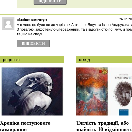
ВІДПОВІCТИ
26.03.20
ukrainec
коментує:
А в мене це було не до чарівних Антоніни Ящук та Івана Андрусяка, 
З повагою, закостеніло-упереджений, та з відсутністю поч.чум. й пог
те, що на споді.
ВІДПОВІCТИ
рецензія
огляд
Хроніка поступового
Тяглість традиції, або
вимирання
знайдіть 10 відмінност