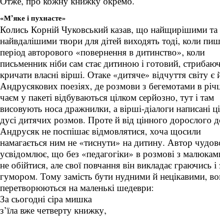
Отже, про кожну книжку окремо.
«М’яке і пухнасте»
Колись Корній Чуковський казав, що найщирішими та
найвдалішими твори для дітей виходять тоді, коли пиш
період авторового «повернення в дитинство», коли
письменник ніби сам стає дитиною і готовий, стрибаюч
кричати власні вірші. Отаке «дитяче» відчуття світу є 
Андрусякових поезіях, де розмови з бегемотами в річц
чаєм у пакеті відбуваються цілком серйозно, тут і там
висовують носа дражнилки, а вірші-діалоги написані ц
дусі дитячих розмов. Проте й від цінного дорослого д
Андрусяк не поспішає відмовлятися, хоча щосили
намагається ним не «тиснути» на дитину. Автор чудов
усвідомлює, що без «педагогіки» в розмові з малюкам
не обійтися, але свої повчання він викладає граючись і 
гумором. Тому замість бути нудними й нецікавими, в
перетворюються на маленькі шедеври:
За сьогодні сіра мишка
з’їла вже четверту книжку,