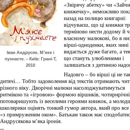
«Звірячу абетку» чи «Зайч
книжечку», неможливо покл
назад на полицю книгарні:
відчуваєш, що ці книжки тр
терміново нести додому й ч
власному малюкові, бо в ни
вірші-одноденки, яких нині
видається дуже багато, а те
Іван Андрусяк. М’яке і
що стануть улюбленими і
пухнасте. – Київ: Грані-Т,
залишаться з дитиною надо
2010
Надовго – бо вірші ці не так
дитячі… Тобто задоволення від текстів отримають чит
різного віку. Дворічні малюки насолоджуватимуться
ритмікою та «ігровою» формою віршиків, чотирирічні
потоваришують із веселими героями книжок, а молод
школярики оцінять тонкий гумор автора, який про вс
«з примруженим оком». Батькам також має сподобати
Андрусякова м’яка іронія.