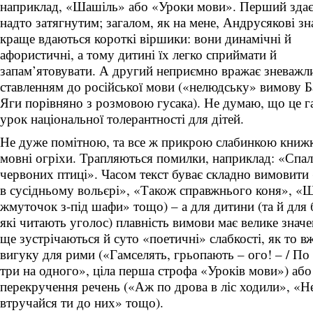
наприклад, «Шашіль» або «Уроки мови». Перший здає
надто затягнутим; загалом, як на мене, Андрусякові з
краще вдаються короткі віршики: вони динамічні й
афористичні, а тому дитині їх легко сприймати й
запам’ятовувати. А другий неприємно вражає зневаж
ставленням до російської мови («нелюдську» вимову 
Яги порівняно з розмовою гусака). Не думаю, що це 
урок національної толерантності для дітей.
Не дуже помітною, та все ж прикрою слабинкою книжки
мовні огріхи. Трапляються помилки, наприклад: «Спал
червоних птиці». Часом текст буває складно вимовит
в сусідньому вольєрі», «Також справжнього коня», «Ш
жмуточок з-під шафи» тощо) – а для дитини (та й для б
які читають уголос) плавність вимови має велике знач
ще зустрічаються й суто «поетичні» слабкості, як то в
вигуку для рими («Гамселять, грьопають – ого! – / По 
три на одного», ціла перша строфа «Уроків мови») або
перекручення речень («Аж по дрова в ліс ходили», «Н
втручайся ти до них» тощо).