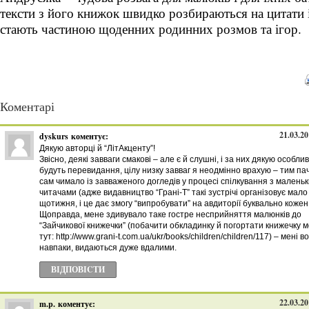
тексти з його книжок швидко розбираються на цитати 
стають частиною щоденних родинних розмов та ігор.
Коментарі
21.03.20
dyskurs
коментує:
Дякую авторці й “ЛітАкценту”!
Звісно, деякі завваги смакові – але є й слушні, і за них дякую особли
будуть перевидання, цілу низку завваг я неодмінно врахую – тим па
сам чимало із завваженого догледів у процесі спілкування з малень
читачами (адже видавництво “Грані-Т” такі зустрічі організовує мало
щотижня, і це дає змогу “випробувати” на авдиторії буквально кожен 
Щоправда, мене здивувало таке гостре несприйняття малюнків до
“Зайчикової книжечки” (побачити обкладинку й погортати книжечку 
тут: http://www.grani-t.com.ua/ukr/books/children/children/117) – мені в
навпаки, видаються дуже вдалими.
ВІДПОВІCТИ
22.03.20
m.p.
коментує: