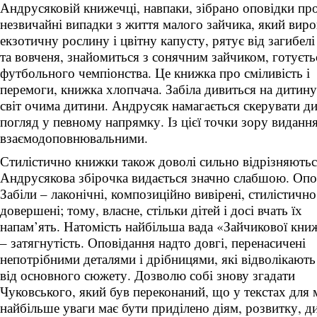
Андрусяковій книжечці, навпаки, зібрано оповідки пр
незвичайні випадки з життя малого зайчика, який вир
екзотичну рослину і цвітну капусту, рятує від загибелі
та вовченя, знайомиться з сонячним зайчиком, готуєть
футбольного чемпіонства. Це книжка про сміливість і
перемоги, книжка хлопчача. Забіла дивиться на дитину 
світ очима дитини. Андрусяк намагається скерувати д
погляд у певному напрямку. Із цієї точки зору видання
взаємодоповнювальними.
Стилістично книжки також доволі сильно відрізняються
Андрусякова збірочка видається значно слабшою. Опо
Забіли – лаконічні, композиційно вивірені, стилістично
довершені; тому, власне, стільки дітей і досі вчать їх
напам’ять. Натомість найбільша вада «Зайчикової кни
– затягнутість. Оповідання надто довгі, перенасичені
непотрібними деталями і дрібницями, які відволікають
від основного сюжету. Дозволю собі знову згадати
Чуковського, який був переконаний, що у текстах для 
найбільше уваги має бути приділено діям, розвитку, ди