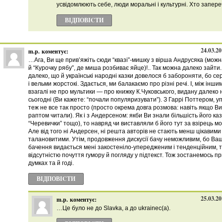
усвідомлюють себе, люди моральні і культурні. Хто запер
ВІДПОВІCТИ
24.03.20
m.p.
коментує:
…Ага, Ви ще прив’яжіть сюди “квазі”-мишку з вірша Андрусяка (мож
й “Курочку рябу”, де миша розбиває яйце)!.. Так можна далеко зайти.
далеко, що й українські народні казки довелося б забороняти, бо се
і вельми жорстокі. Здається, ми балакаємо про різні речі. І, між інши
взагалі не про мультики — про книжку К.Чуковського, видану далеко 
сьогодні (Ви кажете: “почали популяризувати”). З Гаррі Поттером, у
теж не все так просто (просто окрема довга розмова: навіть якщо Ви
раптом читали). Як і з Андерсеном: якби Ви знали більшість його каз
“Черевички” тощо), то навряд чи виставляли б його тут за взірець мо
Але від того ні Андерсен, ні решта авторів не стають менш цікавими
талановитими. Утім, продовження дискусії бачу неможливим, бо Ва
бачення видається мені закостеніло-упередженим і тенденційним, т
відсутністю почуття гумору й погляду у підтекст. Тож зостанемось пр
думках та й годі.
ВІДПОВІCТИ
25.03.20
m.p.
коментує:
…Це було не до Slavkа, а до ukrainec(а).