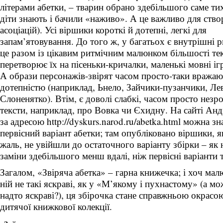
літерами абетки, – тварин обрано здебільшого саме ти
діти знають і бачили «наживо». А це важливо для ство
асоціацій). Усі віршики короткі й дотепні, легкі для
запам’ятовування. До того ж, у багатьох є внутрішні р
це разом із цікавим ритмічним малюнком більшості тек
перетворює їх на пісеньки-кричалки, маленькі мовні і
А образи персонажів-звірят часом просто-таки вражаю
дотепністю (наприклад, Ьнело, Зайчики-пузанчики, Ле
Слоненятко). Втім, є доволі слабкі, часом просто незр
тексти, наприклад, про Вовка чи Єхидну. На сайті Ан
за адресою http://dyskurs.narod.ru/abetka.html можна зн
первісний варіант абетки; там опубліковано віршики, як
жаль, не увійшли до остаточного варіанту збірки – як 
заміни здебільшого менш вдалі, ніж первісні варіанти т
Загалом, «Звіряча абетка» – гарна книжечка; і хоч мал
ній не такі яскраві, як у «М’якому і пухнастому» (а мо
надто яскраві?), ця збірочка стане справжньою окрасо
дитячої книжкової колекції.