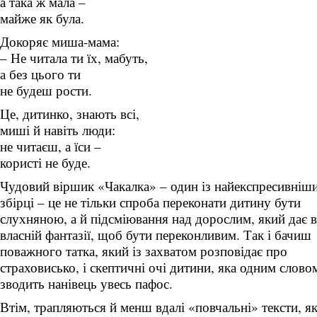
а така ж мала –
майже як була.
Докоряє миша-мама:
– Не читала ти їх, мабуть,
а без цього ти
не будеш рости.
Це, дитинко, знають всі,
миші й навіть люди:
не читаєш, а їси –
користі не буде.
Чудовий віршик «Чакалка» – один із найекспресивніш
збірці – це не тільки спроба переконати дитину бути
слухняною, а й підсміювання над дорослим, який дає 
власній фантазії, щоб бути переконливим. Так і бачиш
поважного татка, який із захватом розповідає про
страховисько, і скептичні очі дитини, яка одним слово
зводить нанівець увесь пафос.
Втім, трапляються й менш вдалі «повчальні» тексти, як