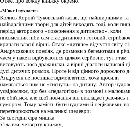
Отже, про кожну книжку окремо.
«М’яке і пухнасте»
Колись Корній Чуковський казав, що найщирішими та
найвдалішими твори для дітей виходять тоді, коли пиш
період авторового «повернення в дитинство», коли
письменник ніби сам стає дитиною і готовий, стрибаюч
кричати власні вірші. Отаке «дитяче» відчуття світу є 
Андрусякових поезіях, де розмови з бегемотами в річц
чаєм у пакеті відбуваються цілком серйозно, тут і там
висовують носа дражнилки, а вірші-діалоги написані ц
дусі дитячих розмов. Проте й від цінного дорослого д
Андрусяк не поспішає відмовлятися, хоча щосили
намагається ним не «тиснути» на дитину. Автор чудов
усвідомлює, що без «педагогіки» в розмові з малюкам
не обійтися, але свої повчання він викладає граючись і 
гумором. Тому замість бути нудними й нецікавими, в
перетворюються на маленькі шедеври:
За сьогодні сіра мишка
з’їла вже четверту книжку,