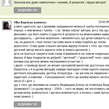
Загалом все дуже симпатично: і книжки, й рецензія, і відгук автора!
ВІДПОВІCТИ
22.03.20
Olha Kupriyan
коментує:
а мені здається, що з деякими зауваження можна й треба поспереча
перше, з чим можна і треба – т.зв. “мовні огріхи” автора. річ у тім, що
феномен, що його навіть студенти й аспіранти на мовознавчих каф
досліджують, – дитяче мовлення. і виявляється, що дітки говорять з
так, як дорослі, і їхня логіка так само мало в чому подібна до логіки
дорослого. (тому дуже слушно авторка відгуку почала з того, що спр
дитячий автор мусить відчути себе в чомусь дитиною ;)
діти не бояться творити нові слова й вимовляти не зовсім гладенько 
фрази, й Іван Андрусяк як добрий і “дитячий”, і “дорослий” поет, чуд
вловив оце дитяче мовне експериментаторство :)
і друге. з приводу іронії, не вповні зрозумілій малятам. достатньо зг
Керролла ;) я в цьому випадку завжди пригадую слова одного хорош
дитячого письменника: дитяча література – це аж ніяк не звуження 
авдиторії, а навпаки – її розширення; себто цю книжку можуть читат
числі (!) і діти :)
що з того, що малявки не знають Ведмедика Блоху чи голкіпера Ве
Шовкового? :) у цьому місці – 100% – тато чи мама, які читатимуть св
діткам казку, всміхнуться, і дитина всміхнеться, а колись і сама зрозу
чому прикол :)
ВІДПОВІCТИ