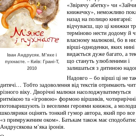
«Звірячу абетку» чи «Зайч
книжечку», неможливо покл
назад на полицю книгарні:
відчуваєш, що ці книжки тр
терміново нести додому й ч
власному малюкові, бо в ни
вірші-одноденки, яких нині
видається дуже багато, а те
Іван Андрусяк. М’яке і
що стануть улюбленими і
пухнасте. – Київ: Грані-Т,
залишаться з дитиною надо
2010
Надовго – бо вірші ці не так
дитячі… Тобто задоволення від текстів отримають чит
різного віку. Дворічні малюки насолоджуватимуться
ритмікою та «ігровою» формою віршиків, чотирирічні
потоваришують із веселими героями книжок, а молод
школярики оцінять тонкий гумор автора, який про вс
«з примруженим оком». Батькам також має сподобати
Андрусякова м’яка іронія.