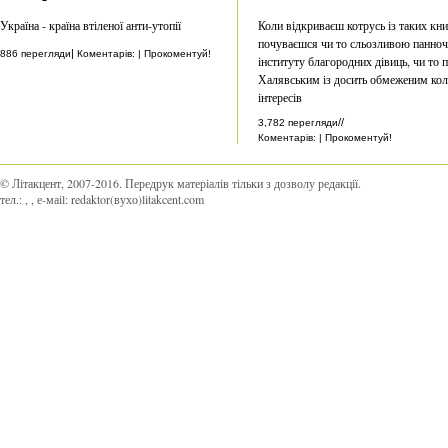
Україна - країна втіленої анти-утопії
Коли відкриваєш котрусь із таких кн
почуваєшся чи то сльозливою панно
|
886 перегляди
Коментарів: | Прокоментуй!
інституту благородних дівиць, чи то 
Халявським із досить обмеженим ко
інтересів
//
3,782 перегляди
Коментарів: | Прокоментуй!
© Літакцент, 2007-2016
.
Передрук матеріалів тільки з дозволу редакції.
тел.:
,
, е-маіl:
redaktor(вухо)litakcent.com