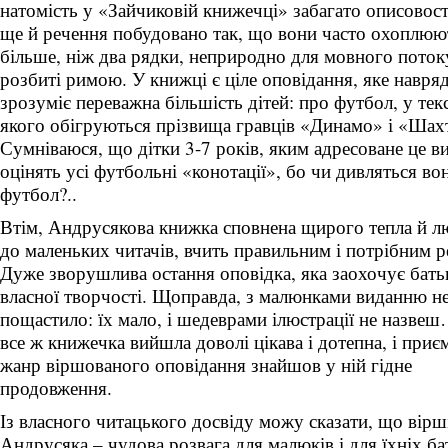
натомість у «Зайчиковій книжечці» забагато описовост
ще й речення побудовано так, що вони часто охоплюю
більше, ніж два рядки, неприродно для мовного поток
розбиті римою. У книжці є ціле оповідання, яке навря
зрозуміє переважна більшість дітей: про футбол, у текс
якого обігруються прізвища гравців «Динамо» і «Шах
Сумніваюся, що дітки 3-7 років, яким адресоване це в
оцінять усі футбольні «конотації», бо чи дивляться во
футбол?..
Втім, Андрусякова книжка сповнена щирого тепла й л
до маленьких читачів, вчить правильним і потрібним р
Дуже зворушлива остання оповідка, яка заохочує бать
власної творчості. Щоправда, з малюнками виданню н
пощастило: їх мало, і шедеврами ілюстрації не назве
все ж книжечка вийшла доволі цікава і дотепна, і приє
жанр віршованого оповідання знайшов у ній гідне
продовження.
Із власного читацького досвіду можу сказати, що вірші
Андрусяка – чудова розвага для малюків і для їхніх ба