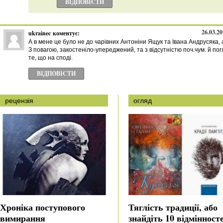
ВІДПОВІCТИ
26.03.20
ukrainec
коментує:
А в мене це було не до чарівних Антоніни Ящук та Івана Андрусяка, 
З повагою, закостеніло-упереджений, та з відсутністю поч.чум. й пог
те, що на споді.
ВІДПОВІCТИ
рецензія
огляд
Хроніка поступового
Тяглість традиції, або
вимирання
знайдіть 10 відмінност