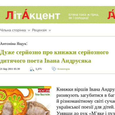
Чільна сторінка
»
Рецензія
»
:
Антоніна Ящук
Дуже серйозно про книжки серйозного
дитячого поета Івана Андрусяка
21 Бер 2011 05:39
5,375
Коментарів
Книжки віршів Івана Андру
ризикують загубитися в ба
й різноманітному світі суча
української поезії для дітей.
Узявши до рук «М’яке і пух