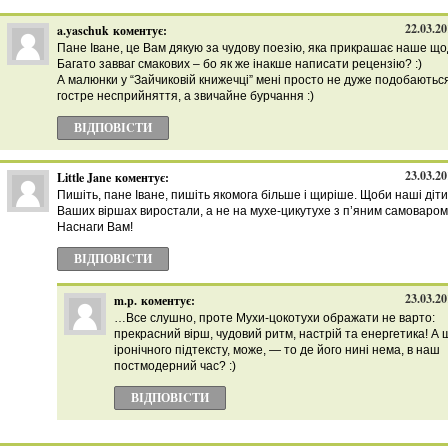
22.03.20
a.yaschuk
коментує:
Пане Іване, це Вам дякую за чудову поезію, яка прикрашає наше щ
Багато завваг смакових – бо як же інакше написати рецензію? :)
А малюнки у “Зайчиковій книжечці” мені просто не дуже подобаються
гостре несприйняття, а звичайне бурчання :)
ВІДПОВІCТИ
23.03.20
Little Jane
коментує:
Пишіть, пане Іване, пишіть якомога більше і щиріше. Щоби наші діти
Ваших віршах виростали, а не на мухе-цикутухе з п’яним самоваром
Наснаги Вам!
ВІДПОВІCТИ
23.03.20
m.p.
коментує:
…Все слушно, проте Мухи-цокотухи ображати не варто:
прекрасний вірш, чудовий ритм, настрій та енергетика! А 
іронічного підтексту, може, — то де його нині нема, в наш
постмодерний час? :)
ВІДПОВІCТИ