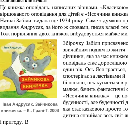
«Зайчикова книжечка»
Це книжка оповідань, написаних віршами. «Класикою
віршованого оповідання для дітей є «Ясоччина книжк
Наталі Забіли, видана ще 1934 року. Саме з думкою пр
видання Андрусяк, за його ж словами, писав власні тек
Тож порівняння двох книжок вибудовується майже ми
Збірочку Забіли присвячен
звичайним подіям із життя
дівчинки, яка за час книжк
оповідань стає дорослішою
один рік. Ось Яся грається,
спостерігає за ластівками й
білочкою, ось купається в р
малює, бачить фантастичні 
«Ясоччина книжка» – це по
буденності, але буденності 
Іван Андрусяк. Зайчикова
яка стає казковою просто т
книжечка. – К.: Грані-Т, 2008
дитина сприймає весь світ я
і пригоду. В