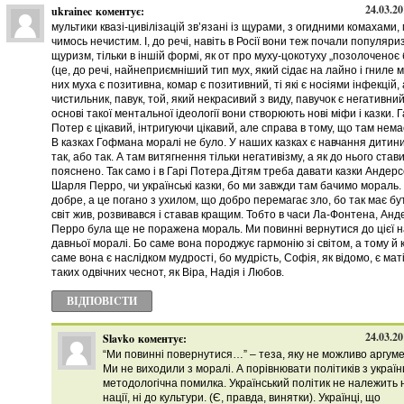
24.03.20
ukrainec
коментує:
мультики квазі-цивілізацій зв’язані із щурами, з огидними комахами,
чимось нечистим. І, до речі, навіть в Росії вони теж почали популяри
щуризм, тільки в іншій формі, як от про муху-цокотуху „позолоченоє
(це, до речі, найнеприємніший тип мух, який сідає на лайно і гниле м
них муха є позитивна, комар є позитивний, ті які є носіями інфекцій, 
чистильник, павук, той, який некрасивий з виду, павучок є негативни
основі такої ментальної ідеології вони створюють нові міфи і казки. Г
Потер є цікавий, інтригуючи цікавий, але справа в тому, що там нема
В казках Гофмана моралі не було. У наших казках є навчання дитин
так, або так. А там витягнення тільки негативізму, а як до нього став
пояснено. Так само і в Гарі Потера.Дітям треба давати казки Андерс
Шарля Перро, чи українські казки, бо ми завжди там бачимо мораль.
добре, а це погано з ухилом, що добро перемагає зло, бо так має бу
світ жив, розвивався і ставав кращим. Тобто в часи Ла-Фонтена, Анд
Перро була ще не поражена мораль. Ми повинні вернутися до цієї 
давньої моралі. Бо саме вона породжує гармонію зі світом, а тому й 
саме вона є наслідком мудрості, бо мудрість, Софія, як відомо, є мат
таких одвічних чеснот, як Віра, Надія і Любов.
ВІДПОВІCТИ
24.03.20
Slavko
коментує:
“Ми повинні повернутися…” – теза, яку не можливо аргум
Ми не виходили з моралі. А порівнювати політиків з украї
методологічна помилка. Український політик не належить н
нації, ні до культури. (Є, правда, винятки). Українці, що