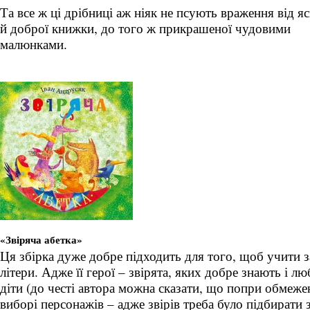
Та все ж ці дрібниці аж ніяк не псують враження від я
й доброї книжки, до того ж прикрашеної чудовими
малюнками.
«Звіряча абетка»
Ця збірка дуже добре підходить для того, щоб учити 
літери. Адже її герої – звірята, яких добре знають і л
діти (до честі автора можна сказати, що попри обмеже
виборі персонажів – адже звірів треба було підбирати 