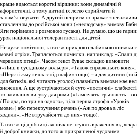
краще вдаються короткі віршики: вони динамічні й
афористичні, а тому дитині їх легко сприймати й
запам’ятовувати. А другий неприємно вражає зневажлив
ставленням до російської мови («нелюдську» вимову Баби
Яги порівняно з розмовою гусака). Не думаю, що це гарни
урок національної толерантності для дітей.
Не дуже помітною, та все ж прикрою слабинкою книжки є 
мовні огріхи. Трапляються помилки, наприклад: «Спали д
червоних птиці». Часом текст буває складно вимовити
(«Лиш в сусідньому вольєрі», «Також справжнього коня»,
«Шерсті жмуточок з-під шафи» тощо) – а для дитини (та 
для батьків, які читають уголос) плавність вимови має ве
значення. А ще зустрічаються й суто «поетичні» слабкості
то вживання вигуку для рими («Гамселять, грьопають – ог
/ По два, по три на одного», ціла перша строфа «Уроків
мови») або перекручення речень («Аж по дрова в ліс
ходили», «Не втручайся ти до них» тощо).
Та все ж ці дрібниці аж ніяк не псують враження від яскра
й доброї книжки, до того ж прикрашеної чудовими