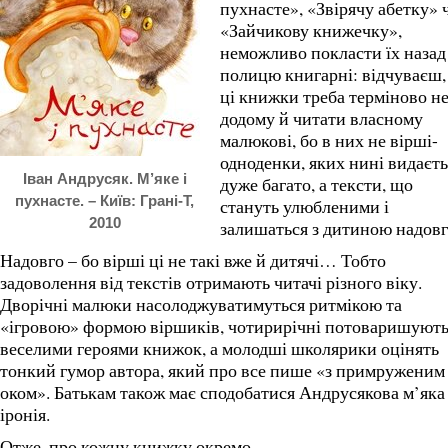
пухнасте», «Звірячу абетку» 
«Зайчикову книжечку»,
неможливо покласти їх назад
полицю книгарні: відчуваєш,
ці книжки треба терміново н
додому й читати власному
малюкові, бо в них не вірші-
одноденки, яких нині видаєть
Іван Андрусяк. М’яке і
дуже багато, а тексти, що
пухнасте. – Київ: Грані-Т,
стануть улюбленими і
2010
залишаться з дитиною надовг
Надовго – бо вірші ці не такі вже й дитячі… Тобто
задоволення від текстів отримають читачі різного віку.
Дворічні малюки насолоджуватимуться ритмікою та
«ігровою» формою віршиків, чотирирічні потоваришують
веселими героями книжок, а молодші школярики оцінять
тонкий гумор автора, який про все пише «з примруженим
оком». Батькам також має сподобатися Андрусякова м’яка
іронія.
Отже, про кожну книжку окремо.