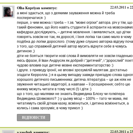
22.03.2011 о 2
Olha Kupriyan
коментує:
а мені здається, що з деякими зауваження можна й треба
посперечатися :)
перше, з чим можна і треба – т.зв. “мовні огріхи” автора. річ у тім, що
такий феномен, що його навіть студенти й аспіранти на мовознавчи
кафедрах досліджують, – дитяче мовлення. і виявляється, що дітки
говорять зовсім не так, як дорослі, і їхня логіка так само мало в чому
подібна до логіки дорослого. (тому дуже слушно авторка відгуку поч
з того, що справжній дитячий автор мусить відчути себе в чомусь
дитиною ;)
діти не бояться творити нові слова й вимовляти не зовсім гладенько
якісь фрази, й Іван Андрусяк як добрий і “дитячий”, і “дорослий” поет
чудово вловив оце дитяче мовне експериментаторство :)
і друге. з приводу іронії, не вповні зрозумілій малятам. достатньо
згадати Керролла ;) я в цьому випадку завжди пригадую слова одног
хорошого дитячого письменника: дитяча література – це аж ніяк не
звуження читацької авдиторії, а навпаки – її розширення; себто цю
книжку можуть читати в тому числі (!) і діти :)
що з того, що малявки не знають Ведмедика Блоху чи голкіпера
Ведмедика Шовкового? :) у цьому місці – 100% – тато чи мама, які
читатимуть своїй діткам казку, всміхнуться, і дитина всміхнеться, а
колись і сама зрозуміє, в чому прикол :)
ВІДПОВІCТИ
22.03.2011 о 2
a.yaschuk
коментує: