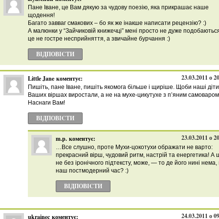
Пане Іване, це Вам дякую за чудову поезію, яка прикрашає наше
щодення!
Багато завваг смакових – бо як же інакше написати рецензію? :)
А малюнки у “Зайчиковій книжечці” мені просто не дуже подобаютьс
це не гостре несприйняття, а звичайне бурчання :)
ВІДПОВІCТИ
23.03.2011 о 2
Little Jane
коментує:
Пишіть, пане Іване, пишіть якомога більше і щиріше. Щоби наші діти
Ваших віршах виростали, а не на мухе-цикутухе з п’яним самоваром
Наснаги Вам!
ВІДПОВІCТИ
23.03.2011 о 2
m.p.
коментує:
…Все слушно, проте Мухи-цокотухи ображати не варто:
прекрасний вірш, чудовий ритм, настрій та енергетика! А 
не без іронічного підтексту, може, — то де його нині нема, 
наш постмодерний час? :)
ВІДПОВІCТИ
24.03.2011 о 0
ukrainec
коментує: