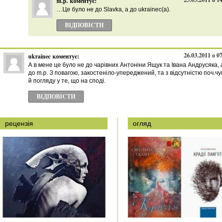
m.p.
коментує:
…Це було не до Slavkа, а до ukrainec(а).
ВІДПОВІCТИ
26.03.2011 о 0
ukrainec
коментує:
А в мене це було не до чарівних Антоніни Ящук та Івана Андрусяка, 
до m.p. З повагою, закостеніло-упереджений, та з відсутністю поч.чу
й погляду у те, що на споді.
ВІДПОВІCТИ
рецензія
огляд