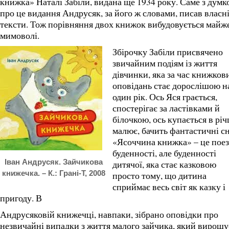
книжка» Наталі Забіли, видана ще 1934 року. Саме з дум
про це видання Андрусяк, за його ж словами, писав власн
тексти. Тож порівняння двох книжок вибудовується майж
мимоволі.
Збірочку Забіли присвячено
звичайним подіям із життя
дівчинки, яка за час книжков
оповідань стає дорослішою н
один рік. Ось Яся грається,
спостерігає за ластівками й
білочкою, ось купається в річц
малює, бачить фантастичні сн
«Ясоччина книжка» – це поез
буденності, але буденності
Іван Андрусяк. Зайчикова
дитячої, яка стає казковою
книжечка. – К.: Грані-Т, 2008
просто тому, що дитина
сприймає весь світ як казку і
пригоду. В
Андрусяковій книжечці, навпаки, зібрано оповідки про
незвичайні випадки з життя малого зайчика, який вирощу