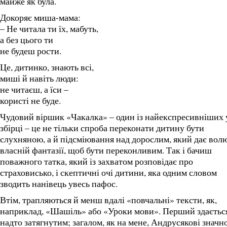
майже як була.
Докоряє миша-мама:
– Не читала ти їх, мабуть,
а без цього ти
не будеш рости.
Це, дитинко, знають всі,
миші й навіть люди:
не читаєш, а їси –
користі не буде.
Чудовий віршик «Чакалка» – один із найекспресивніших 
збірці – це не тільки спроба переконати дитину бути
слухняною, а й підсміювання над дорослим, який дає вол
власній фантазії, щоб бути переконливим. Так і бачиш
поважного татка, який із захватом розповідає про
страховисько, і скептичні очі дитини, яка одним словом
зводить нанівець увесь пафос.
Втім, трапляються й менш вдалі «повчальні» тексти, як,
наприклад, «Шашіль» або «Уроки мови». Перший здаєтьс
надто затягнутим; загалом, як на мене, Андрусякові значн