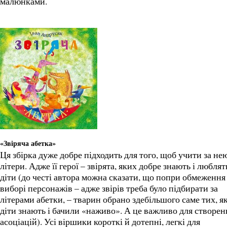
малюнками.
«Звіряча абетка»
Ця збірка дуже добре підходить для того, щоб учити за не
літери. Адже її герої – звірята, яких добре знають і люблят
діти (до честі автора можна сказати, що попри обмеження
виборі персонажів – адже звірів треба було підбирати за
літерами абетки, – тварин обрано здебільшого саме тих, я
діти знають і бачили «наживо». А це важливо для створен
асоціацій). Усі віршики короткі й дотепні, легкі для