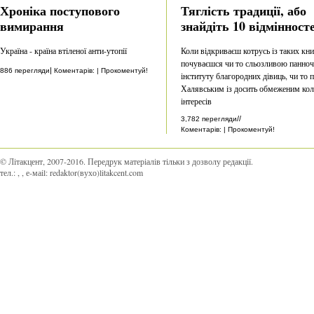
Хроніка поступового
Тяглість традиції, або
вимирання
знайдіть 10 відмінност
Україна - країна втіленої анти-утопії
Коли відкриваєш котрусь із таких кн
почуваєшся чи то сльозливою панно
|
886 перегляди
Коментарів: | Прокоментуй!
інституту благородних дівиць, чи то 
Халявським із досить обмеженим ко
інтересів
//
3,782 перегляди
Коментарів: | Прокоментуй!
© Літакцент, 2007-2016
.
Передрук матеріалів тільки з дозволу редакції.
тел.:
,
, е-маіl:
redaktor(вухо)litakcent.com