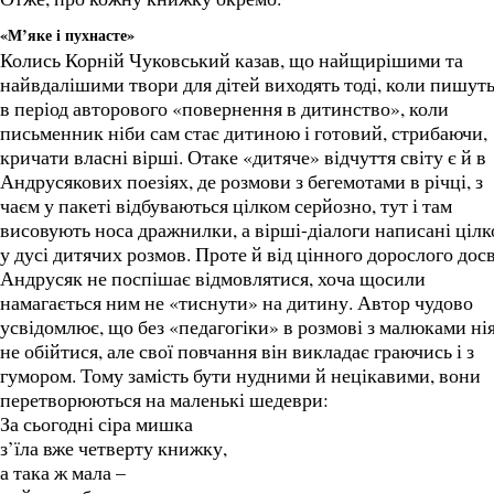
«М’яке і пухнасте»
Колись Корній Чуковський казав, що найщирішими та
найвдалішими твори для дітей виходять тоді, коли пишут
в період авторового «повернення в дитинство», коли
письменник ніби сам стає дитиною і готовий, стрибаючи,
кричати власні вірші. Отаке «дитяче» відчуття світу є й в
Андрусякових поезіях, де розмови з бегемотами в річці, з
чаєм у пакеті відбуваються цілком серйозно, тут і там
висовують носа дражнилки, а вірші-діалоги написані ціл
у дусі дитячих розмов. Проте й від цінного дорослого дос
Андрусяк не поспішає відмовлятися, хоча щосили
намагається ним не «тиснути» на дитину. Автор чудово
усвідомлює, що без «педагогіки» в розмові з малюками ні
не обійтися, але свої повчання він викладає граючись і з
гумором. Тому замість бути нудними й нецікавими, вони
перетворюються на маленькі шедеври:
За сьогодні сіра мишка
з’їла вже четверту книжку,
а така ж мала –