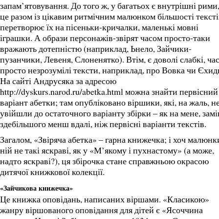
запам’ятовування. До того ж, у багатьох є внутрішні рими,
це разом із цікавим ритмічним малюнком більшості тексті
перетворює їх на пісеньки-кричалки, маленькі мовні
іграшки. А образи персонажів-звірят часом просто-таки
вражають дотепністю (наприклад, Ьнело, Зайчики-
пузанчики, Левеня, Слоненятко). Втім, є доволі слабкі, ча
просто незрозумілі тексти, наприклад, про Вовка чи Єхид
На сайті Андрусяка за адресою
http://dyskurs.narod.ru/abetka.html можна знайти первісний
варіант абетки; там опубліковано віршики, які, на жаль, н
увійшли до остаточного варіанту збірки – як на мене, зам
здебільшого менш вдалі, ніж первісні варіанти текстів.
Загалом, «Звіряча абетка» – гарна книжечка; і хоч малюнк
ній не такі яскраві, як у «М’якому і пухнастому» (а може,
надто яскраві?), ця збірочка стане справжньою окрасою
дитячої книжкової колекції.
«Зайчикова книжечка»
Це книжка оповідань, написаних віршами. «Класикою»
жанру віршованого оповідання для дітей є «Ясоччина