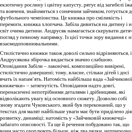
екзотичну рослину і цвітну капусту, рятує від загибелі їж
та вовченя, знайомиться з сонячним зайчиком, готується д
футбольного чемпіонства. Це книжка про сміливість і
перемоги, книжка хлопчача. Забіла дивиться на дитину і н
світ очима дитини. Андрусяк намагається скерувати дитя
погляд у певному напрямку. Із цієї точки зору видання є н
взаємодоповнювальними.
Стилістично книжки також доволі сильно відрізняються, і
Андрусякова збірочка видається значно слабшою.
Оповідання Забіли – лаконічні, композиційно вивірені,
стилістично довершені; тому, власне, стільки дітей і досі
вчать їх напам’ять. Натомість найбільша вада «Зайчикової
книжечки» – затягнутість. Оповідання надто довгі,
перенасичені непотрібними деталями і дрібницями, які
відволікають увагу від основного сюжету. Дозволю собі
знову згадати Чуковського, який був переконаний, що у
текстах для малят найбільше уваги має бути приділено дія
розвитку, динаміці; натомість у «Зайчиковій книжечці»
забагато описовості. Та ще й речення побудовано так, що
вони часто охоплюють більше, ніж два рядки, неприродно