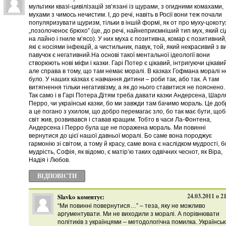
мультики квазі-цивілізацій зв’язані із щурами, з огидними комахами,
мухами з чимось нечистим. І, до речі, навіть в Росії вони теж почали
популяризувати щуризм, тільки в іншій формі, як от про муху-цокоту
„позолоченоє брюхо” (це, до речі, найнеприємніший тип мух, який сі
на лайно і гниле м’ясо). У них муха є позитивна, комар є позитивний,
які є носіями інфекцій, а чистильник, павук, той, який некрасивий з в
павучок є негативний.На основі такої ментальної ідеології вони
створюють нові міфи і казки. Гарі Потер є цікавий, інтригуючи цікавий
але справа в тому, що там немає моралі. В казках Гофмана моралі н
було. У наших казках є навчання дитини – роби так, або так. А там
витягнення тільки негативізму, а як до нього ставитися не пояснено.
Так само і в Гарі Потера.Дітям треба давати казки Андерсена, Шарл
Перро, чи українські казки, бо ми завжди там бачимо мораль. Це доб
а це погано з ухилом, що добро перемагає зло, бо так має бути, що
світ жив, розвивався і ставав кращим. Тобто в часи Ла-Фонтена,
Андерсена і Перро була ще не поражена мораль. Ми повинні
вернутися до цієї нашої давньої моралі. Бо саме вона породжує
гармонію зі світом, а тому й красу, саме вона є наслідком мудрості, б
мудрість, Софія, як відомо, є матір’ю таких одвічних чеснот, як Віра,
Надія і Любов.
ВІДПОВІCТИ
24.03.2011 о 2
Slavko
коментує:
“Ми повинні повернутися…” – теза, яку не можливо
аргументувати. Ми не виходили з моралі. А порівнювати
політиків з українцями – методологічна помилка. Українсь