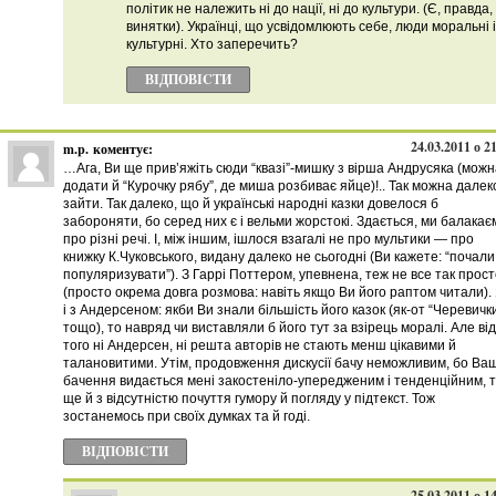
політик не належить ні до нації, ні до культури. (Є, правда,
винятки). Українці, що усвідомлюють себе, люди моральні і
культурні. Хто заперечить?
ВІДПОВІCТИ
24.03.2011 о 2
m.p.
коментує:
…Ага, Ви ще прив’яжіть сюди “квазі”-мишку з вірша Андрусяка (можн
додати й “Курочку рябу”, де миша розбиває яйце)!.. Так можна далек
зайти. Так далеко, що й українські народні казки довелося б
забороняти, бо серед них є і вельми жорстокі. Здається, ми балакає
про різні речі. І, між іншим, ішлося взагалі не про мультики — про
книжку К.Чуковського, видану далеко не сьогодні (Ви кажете: “почали
популяризувати”). З Гаррі Поттером, упевнена, теж не все так прос
(просто окрема довга розмова: навіть якщо Ви його раптом читали).
і з Андерсеном: якби Ви знали більшість його казок (як-от “Черевичк
тощо), то навряд чи виставляли б його тут за взірець моралі. Але від
того ні Андерсен, ні решта авторів не стають менш цікавими й
талановитими. Утім, продовження дискусії бачу неможливим, бо Ва
бачення видається мені закостеніло-упередженим і тенденційним, 
ще й з відсутністю почуття гумору й погляду у підтекст. Тож
зостанемось при своїх думках та й годі.
ВІДПОВІCТИ
25.03.2011 о 1