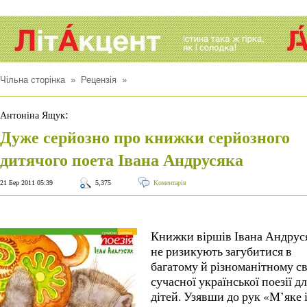
Чільна сторінка
»
Рецензія
»
:
Антоніна Ящук
Дуже серйозно про книжки серйозного
дитячого поета Івана Андрусяка
21 Бер 2011 05:39
5,375
Коментарів
Книжки віршів Івана Андрус
не ризикують загубитися в
багатому й різноманітному св
сучасної української поезії д
дітей.
Узявши до рук «М’яке 