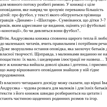
для мовного потоку розбиті римою. У книжці є ціле
оповідання, яке навряд чи зрозуміє переважна більшість
дітей: про футбол, у тексті якого обігруються прізвища
гравців «Динамо» і «Шахтаря». Сумніваюся, що дітки 3-7
років, яким адресоване це видання, оцінять усі футбольні
«конотації», бо чи дивляться вони футбол?..
Втім, Андрусякова книжка сповнена щирого тепла й любо
до маленьких читачів, вчить правильним і потрібним реча
Дуже зворушлива остання оповідка, яка заохочує батьків 
власної творчості. Щоправда, з малюнками виданню не н
пощастило: їх мало, і шедеврами ілюстрації не назвеш… 
все ж книжечка вийшла доволі цікава і дотепна, і приємно
що жанр віршованого оповідання знайшов у ній гідне
продовження.
Із власного читацького досвіду можу сказати, що вірші Ів
Андрусяка – чудова розвага для малюків і для їхніх батькі
тексти з його книжок швидко розбираються на цитати і
стають частиною щоденних родинних розмов та ігор.