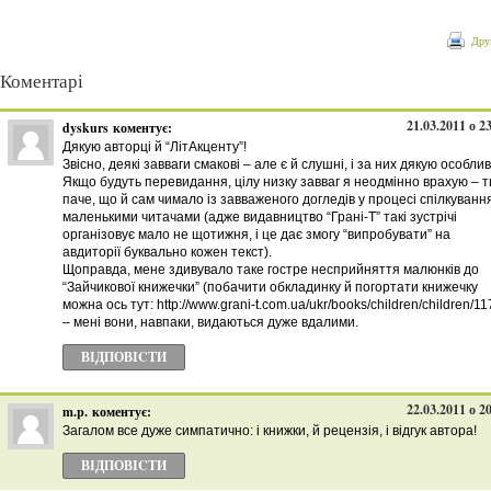
Дру
Коментарі
21.03.2011 о 2
dyskurs
коментує:
Дякую авторці й “ЛітАкценту”!
Звісно, деякі завваги смакові – але є й слушні, і за них дякую особлив
Якщо будуть перевидання, цілу низку завваг я неодмінно врахую – 
паче, що й сам чимало із завваженого догледів у процесі спілкуванн
маленькими читачами (адже видавництво “Грані-Т” такі зустрічі
організовує мало не щотижня, і це дає змогу “випробувати” на
авдиторії буквально кожен текст).
Щоправда, мене здивувало таке гостре несприйняття малюнків до
“Зайчикової книжечки” (побачити обкладинку й погортати книжечку
можна ось тут: http://www.grani-t.com.ua/ukr/books/children/children/11
– мені вони, навпаки, видаються дуже вдалими.
ВІДПОВІCТИ
22.03.2011 о 2
m.p.
коментує:
Загалом все дуже симпатично: і книжки, й рецензія, і відгук автора!
ВІДПОВІCТИ