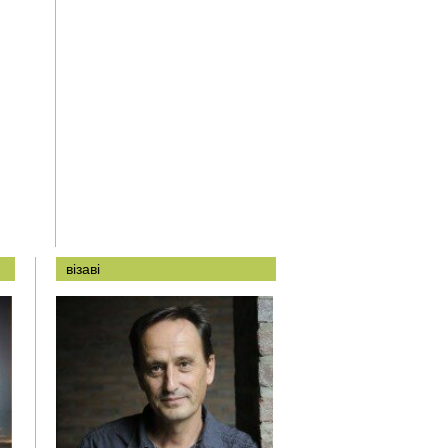
візаві