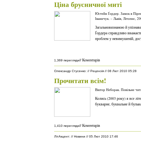
Ціна брусничної миті
Юстейн Ґордер. Замок в Пірене
Іваничук. – Львів, Літопис, 2
Загальновизнаною й упізнав
Ґордера справдливо вважаєт
проблем у невимушеній, дост
Коментарів
//
1,369 перегляди
Олександр Стусенко
:
//
Рецензія
//
08 Лют 2010 05:28
Прочитати всім!
Віктор Неборак. Повільне чит
Колись (2003 року) я все лі
букварне, буквальне й бульв
Коментарів
//
1,410 перегляди
ЛітАкцент
:
//
Новини
//
05 Лют 2010 17:46