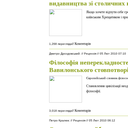
видавництва зі столичних 
Якщо хочете відчути себе гр
київським Хрещатиком і при
Коментарів
//
1,268 перегляди
Дмитро Дроздовський
:
//
Рецензія
//
05 Лют 2010 07:10
Філософія неперекладносте
Вавилонського стовпотвор
Європейський словник філософ
Становлення цивілізації нео
філософії.
Коментарів
//
3,018 перегляди
Петро Кралюк
:
//
Рецензія
//
05 Лют 2010 06:12