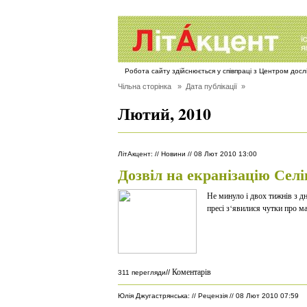
Робота сайту здійснюється у співпраці з Центром дос
Чільна сторінка
» Дата публікації »
Лютий, 2010
ЛітАкцент
:
//
Новини
//
08 Лют 2010 13:00
Дозвіл на екранізацію Сел
Не минуло і двох тижнів з д
пресі з‘явилися чутки про ма
Коментарів
//
311 перегляди
Юлія Джугастрянська
:
//
Рецензія
//
08 Лют 2010 07:59