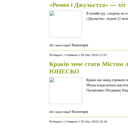
«Ромео і Джульєтта» — хіт 
В онлайн-гру, створену на о
і Джульєтта», зіграли 22 міль
Коментарів
//
361 перегляди
ЛітАкцент
:
//
Новини
//
05 Лют 2010 17:07
Краків хоче стати Містом 
ЮНЕСКО
Краків має намір отримати 
Міська влада почала підгото
Організацію Об'єднаних Націй
Коментарів
//
342 перегляди
ЛітАкцент
:
//
Новини
//
05 Лют 2010 15:24