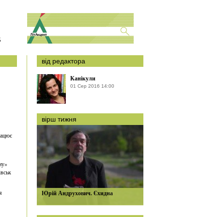
S
від редактора
Канікули
01 Сер 2016 14:00
вірш тижня
рацює
ну»
івськ
я
Юрій Андрухович. Єхидна