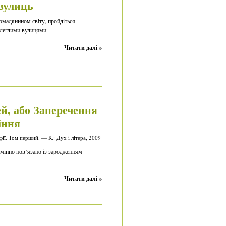
вулиць
омадянином світу, пройдіться
леглими вулицями.
Читати далі »
й, або Заперечення
іння
ії. Том перший. — К.: Дух і літера, 2009
дмінно пов’язано із зародженням
Читати далі »