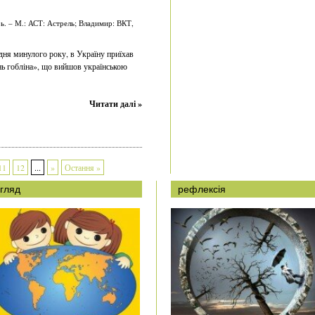
ь. – М.: АСТ: Астрель; Владимир: ВКТ,
удня минулого року, в Україну приїхав
нь гобліна», що вийшов українською
Читати далі »
11
12
...
»
Остання »
гляд
рефлексія