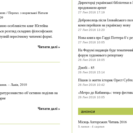
Директорці української бібліотеки в
продовжили арешт
ях / Перекл. з норвезької Наталя
27 Лип 2016 17:19
009
Доброволець після Іловайського пол
коми перейшов на українську мову
аною особливістю книг Юстейна
27 Лип 2016 13:20
ься розгляд складних філософських
упній пересічному читачеві формі.
Нова книга про Гаррі Поттера б’є р
27 Лип 2016 10:05
Читати далі »
На Форумі видавців буде тематични
форум художнього репортажу
26 Лип 2016 18:05
Дзюбі – 85
26 Лип 2016 15:14
Пішов із життя історик Орест Субте
ання. – Львів, 2010
26 Лип 2016 10:42
«Метро до Кибинець»: тепер фестив
тературознавство об’єктивно поділив на
арне
26 Лип 2016 10:05
Читати далі »
анонси
Місяць Авторських Читань 2016
5 липня - 4 серпня