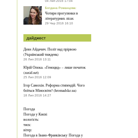
04 Лип 2016 17:04
Богдана Романцова
:
Чотири прогулянки в
літературних лісах
29 Чер 2016 16:10
дайджест
Деян Айдачич. Політ над прірвою
(Український тиждень)
26 Лип 2016 13:11
Юрій Опока. «Геноцид» – лише початок
(zaxid.net)
25 Лип 2016 12:09
Ігор Самохін. Реформа стипендій. Чого
боїться Міносвіти? (hromadske.ua)
18 Лип 2016 14:27
Погода
Погода у
Києві
вологість:
тиск:
вітер:
Погода в Івано-Франківську
Погода у