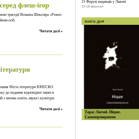
23 Форум видавців у Львові
серед флеш-ігор
15-18 вересня
снові трагедії Вільяма Шекспіра «Ромео
йони осіб.
книга дня
Читати далі »
літератури
звання Міста літератури ЮНЕСКО.
вку до подання відповідної заяви в
 з питань освіти, науки і культури.
Читати далі »
Тарас Лютий. Ніцше.
Самоперевершеня