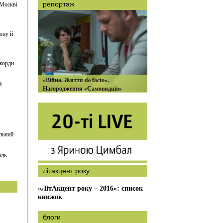
 Москві
репортаж
ону й
екорди
«Війна. Життя de facto».
й
Нагородження «Самовидців»
льний
аль
літакцент року
«ЛітАкцент року – 2016»: список
книжок
блоги