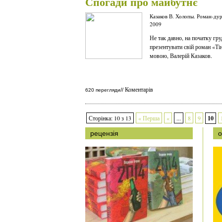
Спогади про майбутнє
Казаков В. Холопы. Роман-дур
2009
Не так давно, на початку гр
презентувати свій роман «Ті
мовою, Валерій Казаков.
Коментарів
//
620 перегляди
Сторінка: 10 з 13
« Перша
«
...
8
9
10
рецензія
о