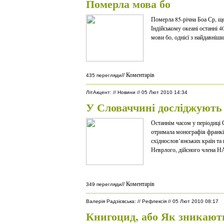
Померла мова бо
Померла 85-річна Боа Ср, щ
Індійському океані останні 4
мови бо, однієї з найдавніших
Коментарів
//
435 перегляди
ЛітАкцент
:
//
Новини
//
05 Лют 2010 14:34
У Словаччині досліджуют
Останнім часом у періодиці 
отримала монографія франкіа
східнослов’янських країн т
Неврлого, дійсного члена Н
Коментарів
//
349 перегляди
Валерія Радзієвська
:
//
Рефлексія
//
05 Лют 2010 08:17
Книгоцид, або Як зникают