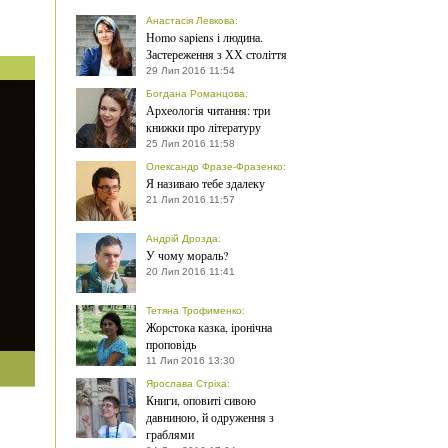
Анастасія Левкова
:
Нomo sapiens і людина.
Застереження з ХХ століття
29 Лип 2016 11:54
Богдана Романцова
:
Археологія читання: три
книжки про літературу
25 Лип 2016 11:58
Олександр Фразе-Фразенко
:
Я називаю тебе здалеку
21 Лип 2016 11:57
Андрій Дрозда
:
У чому мораль?
20 Лип 2016 11:41
Тетяна Трофименко
:
Жорстока казка, іронічна
проповідь
11 Лип 2016 13:30
Ярослава Стріха
:
Книги, оповиті сивою
давниною, й одруження з
граблями