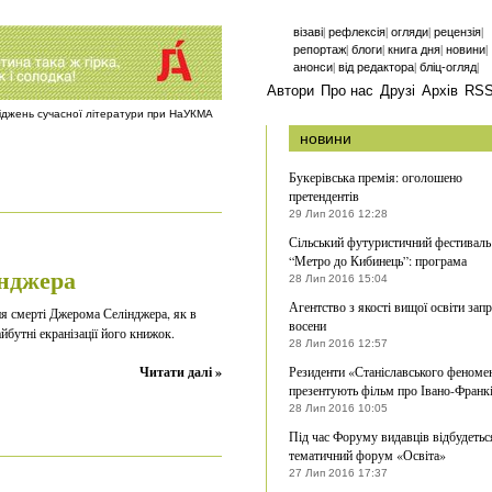
|
|
|
|
візаві
рефлексія
огляди
рецензія
|
|
|
|
репортаж
блоги
книга дня
новини
|
|
|
анонси
від редактора
бліц-огляд
Автори
Про нас
Друзі
Архів
RS
ліджень сучасної літератури при НаУКМА
новини
Букерівська премія: оголошено
претендентів
29 Лип 2016 12:28
Сільський футуристичний фестиваль
“Метро до Кибинець”: програма
інджера
28 Лип 2016 15:04
Агентство з якості вищої освіти зап
ня смерті Джерома Селінджера, як в
восени
йбутні екранізації його книжок.
28 Лип 2016 12:57
Читати далі »
Резиденти «Станіславського феноме
презентують фільм про Івано-Франк
28 Лип 2016 10:05
Під час Форуму видавців відбудетьс
тематичний форум «Освіта»
27 Лип 2016 17:37