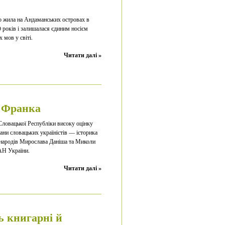
о жила на Андаманських островах в
0 років і залишалася єдиним носієм
 мов у світі.
Читати далі »
ь Франка
Словацької Республіки високу оцінку
ни словацьких україністів — історика
а народів Мирослава Даніша та Миколи
АН України.
Читати далі »
ь книгарні й