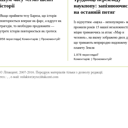
історії
наукпопу: запізнюючис
на останній потяг
Якщо прийняти тезу Барнза, що історія
повторюється вперше як фарс, а вдруге як
Із відчуттям «наука – непопулярне» 
трагедія, то необхідно продовжити —
прожили років 15 нашої незалежності
утретє історія повторюється як гротеск
міцно тримаючись за атлас «Мир и
человек», на якому зображено двох ді
|
958 перегляди
Коментарів: | Прокоментуй!
що тримають неприродно видовжену
планету Земля
//
1,978 перегляди
Коментарів: | Прокоментуй!
© Літакцент, 2007-2016
.
Передрук матеріалів тільки з дозволу редакції.
тел.:
,
, е-маіl:
redaktor(вухо)litakcent.com