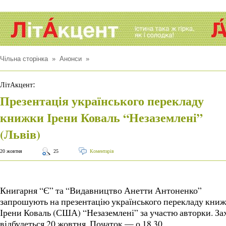
Чільна сторінка
»
Анонси
»
:
ЛітАкцент
Презентація українського перекладу
книжки Ірени Коваль “Незаземлені”
(Львів)
20 жовтня
25
Коментарів
Книгарня “Є” та “Видавництво Анетти Антоненко”
запрошують на презентацію українського перекладу кни
Ірени Коваль (США) “Незаземлені” за участю авторки. За
відбудеться 20 жовтня. Початок — о 18.30.