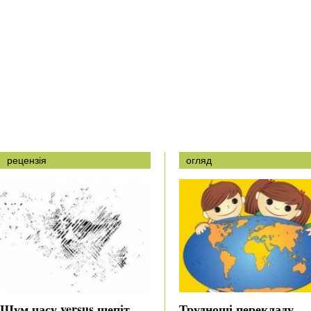
рецензія
огляд
Шум часу versus шепіт
Труднощі перекладу