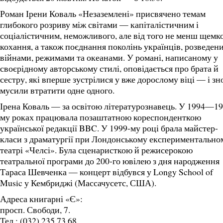
Роман Ірени Коваль «Незаземлені» присвячено темам
глибокого розриву між світами — капіталістичним і
соціалістичним, неможливого, але від того не менш щемк
кохання, а також поєднання поколінь українців, розведен
війнами, режимами та океанами. У романі, написаному у
своєрідному авторському стилі, оповідається про брата й
сестру, які вперше зустрілися у вже дорослому віці — і зн
мусили втратити одне одного.
Ірена Коваль — за освітою літературознавець. У 1994—19
му роках працювала позаштатною кореспонденткою
української редакції BBC. У 1999-му році брала майстер-
класи з драматургії при Лондонському експериментально
театрі «Челсі». Була сценаристкою й режисерокою
театральної програми до 200-го ювілею з дня народження
Тараса Шевченка — концерт відбувся у Longy School of
Music у Кембриджі (Массачусетс, США).
Адреса книгарні «Є»:
просп. Свободи, 7.
Тел.: (032) 235 73 68