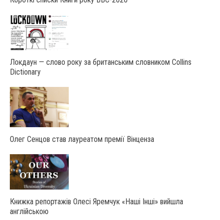
Локдаун — слово року за британським словником Collins
Dictionary
Олег Сенцов став лауреатом премії Вінценза
Книжка репортажів Олесі Яремчук «Наші Інші» вийшла
англійською