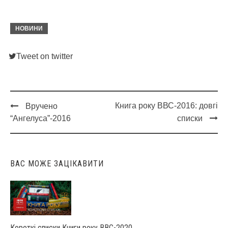
НОВИНИ
Tweet on twitter
Книга року ВВС-2016: довгі
Вручено
Post
“Ангелуса”-2016
списки
navigation
ВАС МОЖЕ ЗАЦІКАВИТИ
Короткі списки Книги року ВВС-2020