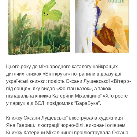
Цього року до міжнародного каталогу найкращих
дитячих книжок «Білі круки» потрапили відразу дві
українські книжки: повість Оксани Лущевської «Вітер з-
під сонця», яку видав «Фонтан казок», а також
пізнавальна книжка Катерини Міхаліциної «Хто росте
у парку» від ВСЛ, повідомляє “БараБука”.
Книжку Оксани Лущевської ілюструвала художниця
Яна Гавриш. Ілюстрації чорно-білі, виконані олівцем.
Книжку Катерини Міхаліциної проілюструвала Оксана