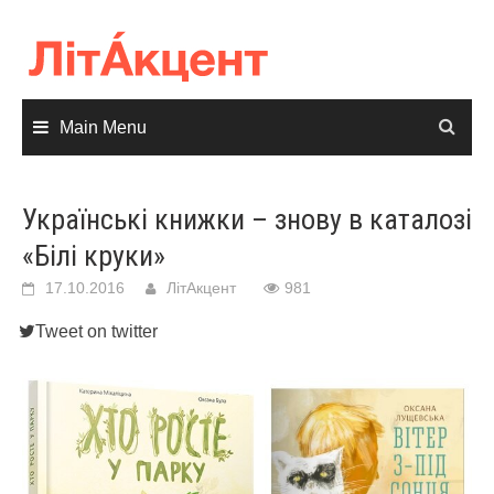
Skip
to
content
Main Menu
Українські книжки – знову в каталозі
«Білі круки»
17.10.2016
ЛітАкцент
981
Tweet on twitter