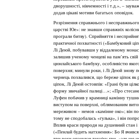
дворушності, нікчемності і т.д.», – заува
додав цікаві мотиви багатьох оповідок.
Розрізнення справжнього і несправжнього
царстві Юе»: не знавши справжніх колісн
програли битву). Сприйняття і несприйнятт
практичної похватності («Бамбуковий ціп
Лі Деюй, побувавши у віддаленому монаст
залишив ученому ченцеві на пам’ять свій
цюнлайського бамбуку, особливістю якого
поверхня; минули роки, і Лі Деюй знову 
чернець похвалився, що береже ціпок як ре
ціпок, Лі Деюй остовпів: «Грані були цілк
форму звичайної палиці…»; «Про стесане
Луфен побачив у крамниці камінну тушни
виступом на поверхні, облямованим вит
мереживом – немов «камінне око»; він п
тому не сподобалась «гулька», і він попро
Вплив краси природи на душевний стан і
(«Пенлай будить натхнення»: Бо Я вчився 
три роки опанував техніку гри, «але ще н