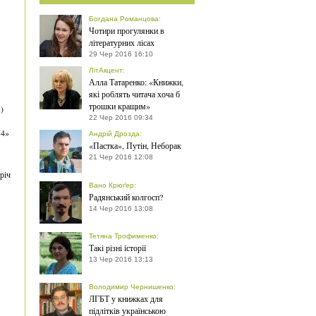
Богдана Романцова
:
Чотири прогулянки в
літературних лісах
29 Чер 2016 16:10
ЛітАкцент
:
Алла Татаренко: «Книжки,
які роблять читача хоча б
трошки кращим»
)
22 Чер 2016 09:34
54»
Андрій Дрозда
:
«Пастка», Путін, Неборак
21 Чер 2016 12:08
річ
Вано Крюґер
:
Радянський колгосп?
14 Чер 2016 13:08
Тетяна Трофименко
:
Такі різні історії
13 Чер 2016 13:13
Володимир Чернишенко
:
ЛГБТ у книжках для
підлітків українською