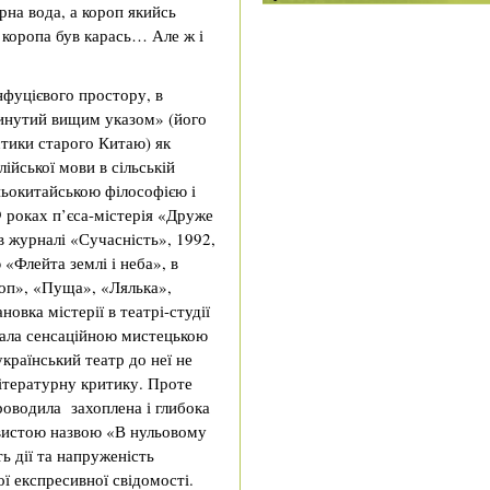
рна вода, а короп якийсь
коропа був карась… Але ж і
нфуцієвого простору, в
кинутий вищим указом» (його
стики старого Китаю) як
лійської мови в сільській
ньокитайською філософією і
9 роках п’єса-містерія «Друже
в журналі «Сучасність», 1992,
 «Флейта землі і неба», в
роп», «Пуща», «Лялька»,
новка містерії в театрі-студії
тала сенсаційною мистецькою
країнський театр до неї не
 літературну критику. Проте
роводила захоплена і глибока
овистою назвою «В нульовому
ь дії та напруженість
ї експресивної свідомості.