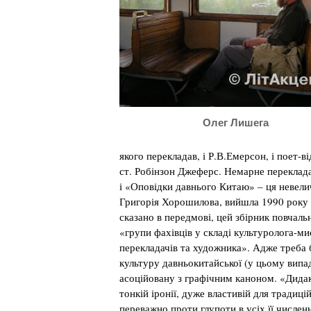
Олег Лишега
якого перекладав, і Р.В.Емерсон, і поет-
ст. Робінзон Джеферс. Немарне перекладав
і «Оповідки давнього Китаю» – ця невел
Григорія Хорошилова, вийшла 1990 року 
сказано в передмові, цей збірник повчаль
«групи фахівців у складі культуролога-ми
перекладачів та художника». Адже треба 
культуру давньокитайської (у цьому випа
асоційовану з графічним каноном. «Дидак
тонкій іронії, дуже властивій для традиці
переважно проти глупоти в усіх її числен