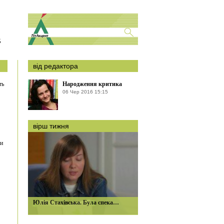
S
від редактора
ть
Народження критика
06 Чер 2016 15:15
вірш тижня
ти
Юлія Стахівська. Була спека…