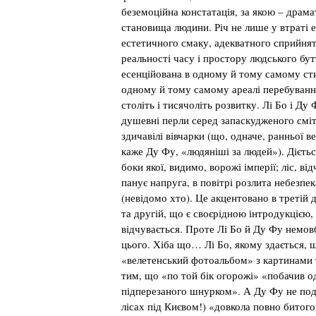
беземоційна констатація, за якою – драмат
становища людини. Річ не лише у втраті е
естетичного смаку, адекватного сприйнятт
реальності часу і простору людського бу
есенційована в одному й тому самому стис
одному й тому самому ареалі перебуванн
століть і тисячоліть розвитку. Лі Бо і Д
душевні перли серед запаскудженого сміт
здичавілі вівчарки (що, одначе, ранньої 
каже Ду Фу, «людяніші за людей»). Дієтьс
боки якої, видимо, ворожі імперії; ліс, ві
панує напруга, в повітрі розлита небезпе
(невідомо хто). Це акцентовано в третій д
та другій, що є своєрідною інтродукцією,
відчувається. Проте Лі Бо й Ду Фу немовб
цього. Хіба що… Лі Бо, якому здається, щ
«велетенський фотоальбом» з картинами т
тим, що «по той бік огорожі» «побачив о
підперезаного шнурком». А Ду Фу не подо
лісах під Києвом!) «довкола повно битого 