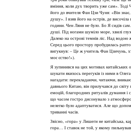
вміння, коли дух творить уже сам». Тоді 
його до вчителя Фан Цзи Чуня: «Він знає
душу». І взяв його на острів, де височіла
години. Чен Ляня не було. Бо Я сидів сам.
душі. Під ногами шуміло море, хвилі глух
Далеко на острові темнів ліс. Над водою 
Серед цього простору пробудилась раптом
вигукнув: – Це ж учитель Фан Цзичунь, х
моє єство!»).
Я зупинився на цих мотивах китайських о
шукати якихось перегуків із ними в Олега
нагадати: перекладаючи, читаючи, вникаю
давнього Китаю, він прилучався до світу
емоцій, благородних ритуалів думання і сп
що часом гостро дисонувало з атмосферо
нелегко було адаптуватися. Але що допом
триванні часів.
Звісно, «гора» у Лишеги не китайська, ка
гора… І ставок не той, у якому пильнував