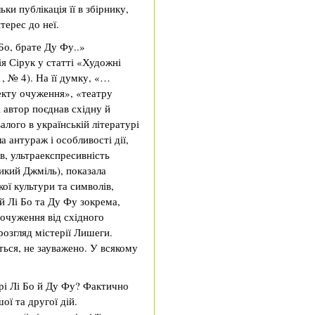
ьки публікація її в збірнику,
терес до неї.
Бо, брате Ду Фу..»
я Сірук у статті «Художні
, № 4). На її думку, «…
екту очуження», «театру
 автор поєднав східну й
алого в українській літературі
 антураж і особливості дії,
в, ультраекспресивність
икий Джміль), показала
кої культури та символів,
 й Лі Бо та Ду Фу зокрема,
очуження від східного
озгляд містерії Лишеги.
ється, не зауважено. У всякому
рі Лі Бо й Ду Фу? Фактично
ої та другої дій.