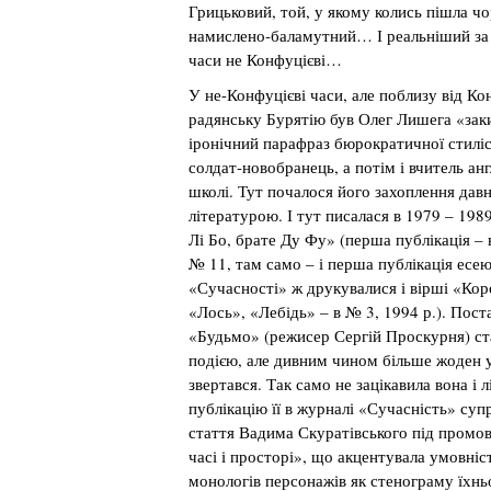
Грицьковий, той, у якому колись пішла чо
намислено-баламутний… І реальніший за 
часи не Конфуцієві…
У не-Конфуцієві часи, але поблизу від Ко
радянську Бурятію був Олег Лишега «за
іронічний парафраз бюрократичної стилі
солдат-новобранець, а потім і вчитель анг
школі. Тут почалося його захоплення дав
літературою. І тут писалася в 1979 – 198
Лі Бо, брате Ду Фу» (перша публікація – 
№ 11, там само – і перша публікація есею
«Сучасності» ж друкувалися і вірші «Ко
«Лось», «Лебідь» – в № 3, 1994 р.). Поста
«Будьмо» (режисер Сергій Проскурня) с
подією, але дивним чином більше жоден у
звертався. Так само не зацікавила вона і
публікацію її в журналі «Сучасність» суп
стаття Вадима Скуратівського під пром
часі і просторі», що акцентувала умовніст
монологів персонажів як стенограму їхньо