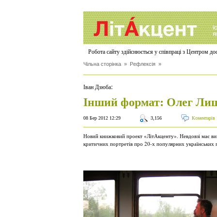
Робота сайту здійснюється у співпраці з Центром д
Чільна сторінка
»
Рефлексія
»
:
Іван Дзюба
Інший формат: Олег Ли
08 Бер 2012 12:29
3,156
Коментарів
Новий книжковий проект «ЛітАкценту». Невдовзі має ви
критичних портретів про 20-х популярних українських 