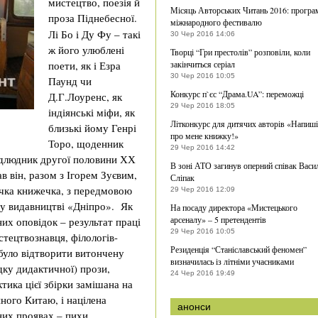
мистецтво, поезія й
Місяць Авторських Читань 2016: програ
проза Піднебесної.
міжнародного фестивалю
Лі Бо і Ду Фу – такі
30 Чер 2016 14:06
ж його улюблені
Творці “Гри престолів” розповіли, коли
поети, як і Езра
закінчиться серіал
30 Чер 2016 10:05
Паунд чи
Конкурс п`єс “Драма.UA”: переможці
Д.Г.Лоуренс, як
29 Чер 2016 18:05
індіянські міфи, як
Літконкурс для дитячих авторів «Напиші
близькі йому Генрі
про мене книжку!»
Торо, щоденник
29 Чер 2016 14:42
відлюдник другої половини ХХ
В зоні АТО загинув оперний співак Васи
 він, разом з Ігорем Зуєвим,
Сліпак
ичка книжечка, з передмовою
29 Чер 2016 12:09
у видавництві «Дніпро». Як
На посаду директора «Мистецького
арсеналу» – 5 претендентів
них оповідок – результат праці
29 Чер 2016 10:05
стецтвознавця, філологів-
Резиденція “Станіславський феномен”
було відтворити витончену
визначилась із літніми учасниками
дку дидактичної) прози,
24 Чер 2016 19:49
тика цієї збірки замішана на
йного Китаю, і націлена
анонси
них проявах – пихи,