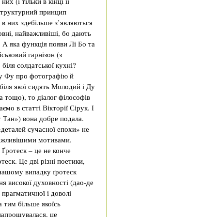
их (і тільки в кінці її
 структурний принцип
 в них здебільше з’являються
овні, найважливіші, бо дають
 А яка функція появи Лі Бо та
йськовий гарнізон (з
біля солдатської кухні?
Ду Фу про фотографію й
 біля якої сидять Молодий і Ду
 тощо), то діалог філософів
ємо в статті Вікторії Сірук. І
у Тан») вона добре подала.
 «деталей сучасної епохи» не
важливішими мотивами.
Ґротеск – це не конче
теск. Це дві різні поетики,
 нашому випадку ґротеск
ня високої духовності (дао-де
 прагматичної і доволі
а тим більше якоїсь
напрошувалася, це