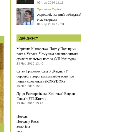
09 Чер 2016 11:11
Ярослава Стріха
:
Хороший, поганий, заблудлий
між жанрами
06 Чер 2016 12:23
дайджест
Маріанна Кіяновська. Поет у Польщі vs
поет в Україні. Чому нам важливо читати
сучасну польську поезію (УП.Культура)
23 Чер 2016 13:40
Євген Гриценко. Сергій Жадан: «У
боротьбі з ворогами ми забуваємо про
пошук союзників» (KORYDOR)
15 Чер 2016 15:33
Луція Ржегоржікова. Хто такий Вацлав
Гавел? (УП.Життя)
15 Чер 2016 15:28
Погода
Погода у
Києві
вологість:
тиск: