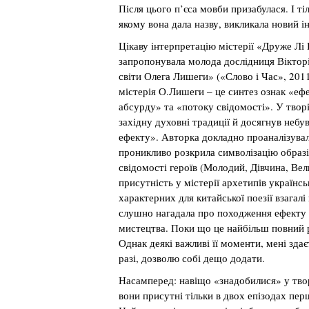
Після цього п’єса мовби призабулася. І тіл
якому вона дала назву, викликала новий ін
Цікаву інтерпретацію містерії «Друже Лі 
запропонувала молода дослідниця Вікторі
світи Олега Лишеги» («Слово і Час», 2011
містерія О.Лишеги – це синтез ознак «еф
абсурду» та «потоку свідомості». У творі
західну духовні традиції й досягнув небув
ефекту». Авторка докладно проаналізувала
проникливо розкрила символізацію образі
свідомості героїв (Молодий, Дівчина, Вел
присутність у містерії архетипів українсь
характерних для китайської поезії взагалі
слушно нагадала про походження ефекту 
мистецтва. Поки що це найбільш повний р
Однак деякі важливі її моменти, мені зда
разі, дозволю собі дещо додати.
Насамперед: навіщо «знадобилися» у тво
вони присутні тільки в двох епізодах перш