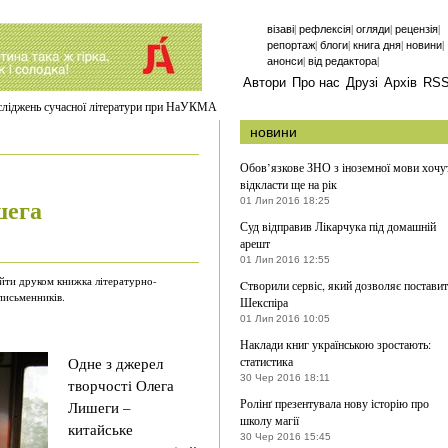
|
|
|
|
візаві
рефлексія
огляди
рецензія
|
|
|
|
репортаж
блоги
книга дня
новини
|
|
анонси
від редактора
Автори
Про нас
Друзі
Архів
RS
осліджень сучасної літератури при НаУКМА
новини
Обов’язкове ЗНО з іноземної мови хочу
відкласти ще на рік
шега
01 Лип 2016 18:25
Суд відправив Лікарчука під домашній
арешт
01 Лип 2016 12:55
йти друком книжка літературно-
Cтворили сервіс, який дозволяє постави
письменників.
Шекспіра
01 Лип 2016 10:05
Наклади книг українською зростають:
Одне з джерел
статистика
30 Чер 2016 18:11
творчості Олега
Ролінґ презентувала нову історію про
Лишеги –
школу магії
китайське
30 Чер 2016 15:45