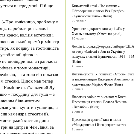
жується в передмові. Я б ще
Книжковий клуб «Час читати! ».
Обговорення книжки Рея Бредбері
«Кульбабове вино» (Львів)
 («Про колісницю, зроблену в
30 червня
иць, наробили розвалюх і
Урочисте відкриття книгарні «Є» у
Хмельницькому (Хмельницький)
я краси, колізія естетики і
30 червня
ок»: танський прем’єр-міністр
Лекція історика Джорджа Лайбера (США
ирі, як подяку за гостинність
на тему «Світові війни та Україна у
 улюблений ціпок із
пошуках власної ідентичності, 1914—19
 не циліндрична, а гранчаста
(Київ)
побував у тому монастирі;
2 липня
ліквію, – та коли він показав
Дитяча субота. У пошуках «Хтося». Зуст
із письменницею Вікторією Амеліною та
ом стесані. Ціпок мав тепер
художницею Марією Фоєю (Київ)
 “Камінне око”»: вчений Лу
2 липня
цю – посудину для туші – з
Діалоги з собою та зі світом у Києві.
онченим біло-жовтим
Презентація книжки Велвла Черніна
ослав учня купити тушницю, а
«Верлібри» (Київ)
1 липня
сив каменяра стесати її).
Презентація дитячої книги казок
 мистецький хист людини
«Мандаринчик і його рецепт щастя»
гри на цитрі в Чен Ляня, за
2 липня
е міг осягнути тої вершини