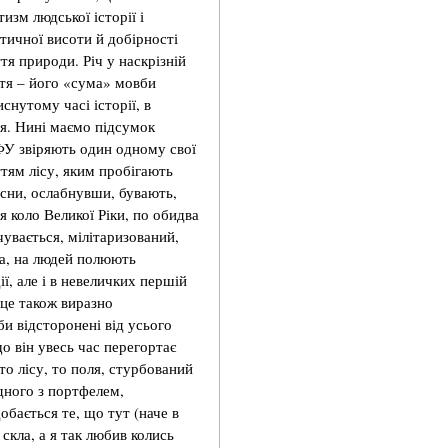
изм людської історії і
тичної висоти й добірності
я природи. Річ у наскрізній
ття – його «сума» мовби
нутому часі історії, в
я. Нині маємо підсумок
у ФУ звіряють один одному свої
тям лісу, яким пробігають
весни, ослабнувши, бувають,
я коло Великої Ріки, по обидва
дчувається, мілітаризований,
ка, на людей полюють
ії, але і в невеличких першій
 це також виразно
и відсторонені від усього
о він увесь час перегортає
о лісу, то поля, стурбований
дного з портфелем,
бається те, що тут (наче в
скла, а я так любив колись