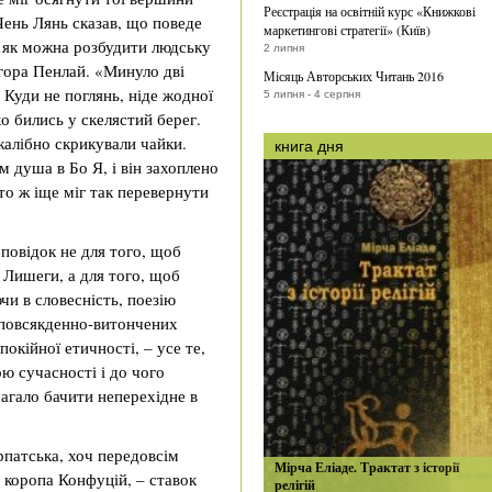
Реєстрація на освітній курс «Книжкові
Чень Лянь сказав, що поведе
маркетингові стратегії» (Київ)
, як можна розбудити людську
2 липня
 гора Пенлай. «Минуло дві
Місяць Авторських Читань 2016
 Куди не поглянь, ніде жодної
5 липня - 4 серпня
о бились у скелястий берег.
жалібно скрикували чайки.
книга дня
 душа в Бо Я, і він захоплено
то ж іще міг так перевернути
повідок не для того, щоб
 Лишеги, а для того, щоб
чи в словесність, поезію
 повсякденно-витончених
окійної етичності, – усе те,
ю сучасності і до чого
агало бачити неперехідне в
рпатська, хоч передовсім
Мірча Еліаде. Трактат з історії
 коропа Конфуцій, – ставок
релігій