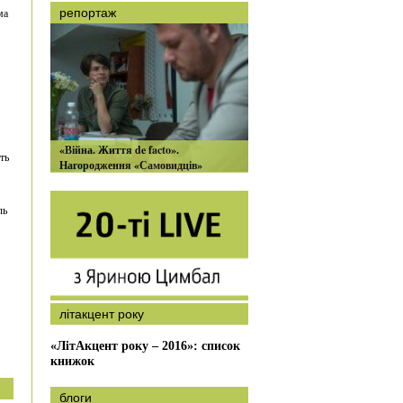
ма
репортаж
«Війна. Життя de facto».
ть
Нагородження «Самовидців»
ль
літакцент року
«ЛітАкцент року – 2016»: список
книжок
блоги