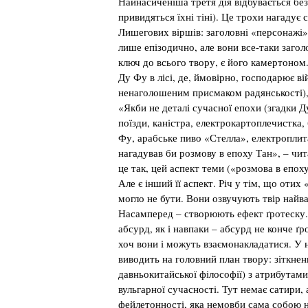
Найнасиченіша третя дія відбувається без н
привидяться їхні тіні). Це трохи нагадує
Лишегових віршів: заголовні «персонажі»
лише епізодично, але вони все-таки загол
ключ до всього твору, є його камертоном.
Ду Фу в лісі, де, ймовірно, господарює ві
ненаголошеним присмаком радянськості), 
«Якби не деталі сучасної епохи (згадки 
поїзди, каністра, електрокартоплечистка,
Фу, арабське пиво «Стелла», електроплита
нагадував би розмову в епоху Тан», – чита
це так, цей аспект теми («розмова в епох
Але є інший її аспект. Річ у тім, що отих
могло не бути. Вони озвучують твір най
Насамперед – створюють ефект ґротеску. 
абсурд, як і навпаки – абсурд не конче ґро
хоч вони і можуть взаємонакладатися. У
виводить на головний план твору: зіткнен
давньокитайської філософії) з атрибутами
вульгарної сучасності. Тут немає сатири, 
фейлетонності, яка немовби сама собою 