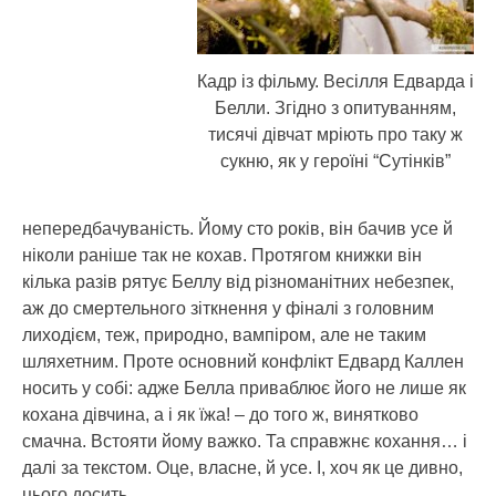
Кадр із фільму. Весілля Едварда і
Белли. Згідно з опитуванням,
тисячі дівчат мріють про таку ж
сукню, як у героїні “Сутінків”
непередбачуваність. Йому сто років, він бачив усе й
ніколи раніше так не кохав. Протягом книжки він
кілька разів рятує Беллу від різноманітних небезпек,
аж до смертельного зіткнення у фіналі з головним
лиходієм, теж, природно, вампіром, але не таким
шляхетним. Проте основний конфлікт Едвард Каллен
носить у собі: адже Белла приваблює його не лише як
кохана дівчина, а і як їжа! – до того ж, винятково
смачна. Встояти йому важко. Та справжнє кохання… і
далі за текстом. Оце, власне, й усе. І, хоч як це дивно,
цього досить.