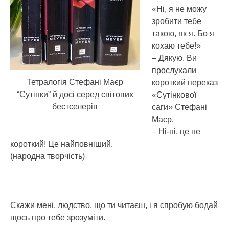
«Ні, я не можу
зробити тебе
такою, як я. Бо я
кохаю тебе!»
– Дякую. Ви
прослухали
Тетралогія Стефані Маєр
короткий переказ
“Сутінки” й досі серед світових
«Сутінкової
бестселерів
саги» Стефані
Маєр.
– Ні-ні, це не
короткий! Це найповніший.
(народна творчість)
Скажи мені, людство, що ти читаєш, і я спробую бодай
щось про тебе зрозуміти.