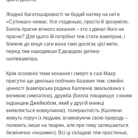
Жодної багатошаровості чи бодай натяку на неї в
«Сутінках» немає. Усе гладенько, просто й зрозуміло.
Белла прагне вічного кохання – хто з дівчат його не
прагне? Для цього їй потрібно теж стати вампіром, і
ближче до кінця саги вона таки досягає цієї мети,
перед тим народивши Едвардові дитину-
напіввампіра.
Крім основної теми кохання і смерті в сазі Маєр
присутні ще декілька побічних базових тем: сімейні
цінності (вампірська родина Калленів змальована з
великою симпатією), дружба (Белла товаришує з юним
індіанцем Джейкобом, який у другій книжці
виявляється вовкулакою), толерантність (Каллени
живуть поруч із людьми, вгамовуючи свою природу –
полюють лише на тварин, але при тому залишаються
безкінечно «іншими»). Всі ці складові теж простенькі,