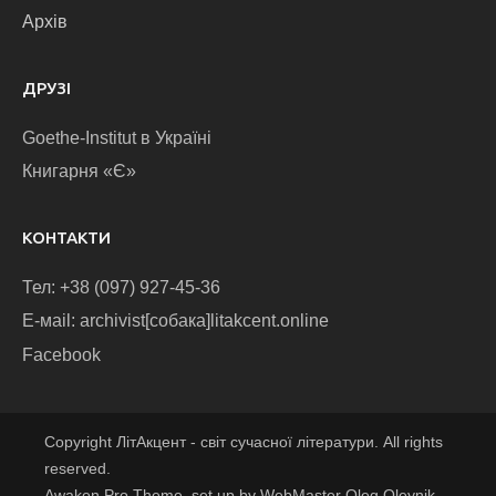
Архів
ДРУЗІ
Goethe-Institut в Україні
Книгарня «Є»
КОНТАКТИ
Тел: +38 (097) 927-45-36
E-маіl: archivist[собака]litakcent.online
Facebook
Copyright ЛітАкцент - світ сучасної літератури. All rights
reserved.
Awaken Pro Theme, set up by WebMaster Oleg Oleynik