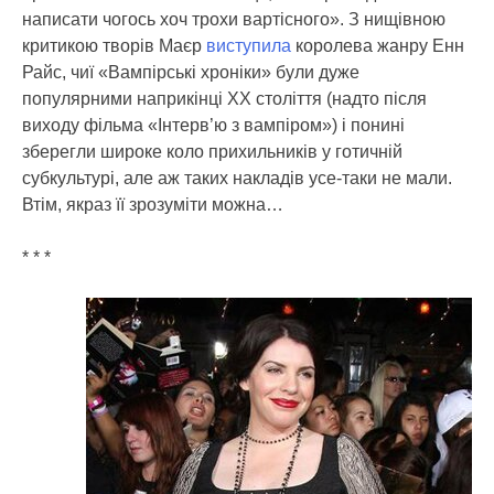
написати чогось хоч трохи вартісного». З нищівною
критикою творів Маєр
виступила
королева жанру Енн
Райс, чиї «Вампірські хроніки» були дуже
популярними наприкінці ХХ століття (надто після
виходу фільма «Інтерв’ю з вампіром») і понині
зберегли широке коло прихильників у готичній
субкультурі, але аж таких накладів усе-таки не мали.
Втім, якраз її зрозуміти можна…
* * *