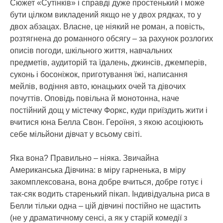
Сюжет «Сутінків» і справді дуже простенький і може
бути цілком викладений якщо не у двох рядках, то у
двох абзацах. Власне, це ніякий не роман, а повість,
розтягнена до романного обсягу – за рахунок розлогих
описів погоди, шкільного життя, навчальних
предметів, аудиторій та їдалень, джинсів, джемперів,
суконь і босоніжок, приготування їжі, написання
мейлів, водіння авто, юнацьких очей та дівочих
почуттів. Оповідь повільна й монотонна, наче
постійний дощ у містечку Форкс, куди приїздить жити і
вчитися юна Белла Свон. Героїня, з якою асоціюють
себе мільйони дівчат у всьому світі.
Яка вона? Правильно – ніяка. Звичайна
Американська Дівчина: в міру гарненька, в міру
закомплексована, вона добре вчиться, добре готує і
так-сяк водить старенький пікап. Індивідуальна риса в
Белли тільки одна – цій дівчині постійно не щастить
(не у драматичному сенсі, а як у старій комедії з