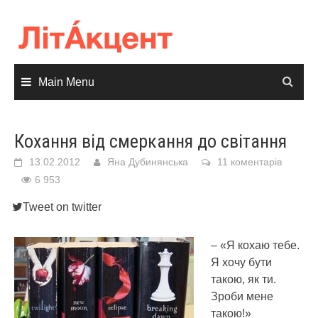
Skip
to
content
Main Menu
Кохання від смеркання до світання
13.02.2012
Яна Дубинянська
11 коментарів
6 953
Tweet on twitter
– «Я кохаю тебе.
Я хочу бути
такою, як ти.
Зроби мене
такою!»