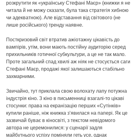
розкрутити як «українську Стефані Маєр» (книжки я не
читала й не можу сказати, була така стратегія хибною
чи адекватною). Але відставання від світового (не
лише російського) тренду наявне.
Посткризовий світ втратив ажіотажну цікавість до
вампірів, утім, вони мають постійну аудиторію серед
прихильників готичної субкультури, а це не так мало.
Проте загальний спад хвилі аж ніяк не стосується саги
Стефані Маєр, продажі якої залишаються стабільно
захмарними.
Звичайно, тут приклала свою волохату лапу потужна
індустрія кіно. З кіно в письменниці взагалі-то цікаві
стосунки: права на екранізацію перших «Сутінків»
купили раніше, ніж книжка з’явилася на папері. Як це
зазвичай буває в кіносвіті, з текстом невідомого
автора не церемонилися: у сценарії задля
майбутнього успіху поміняли геть усе, однак