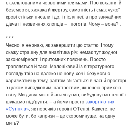
екзальтованими червоними плямами. Про кохання й
безсмертя, хижака й жертву, самотність і смак чужої
крові стільки писали і до, і після неї, а про звичайних
дівчат і незвичних хлопців – і поготів. Чому – вона?..
* * *
Чесно, я не знаю, як завершити цю статтю. І тому
скажу страшну для аналітика річ: немає тут жодної
закономірності і притомних пояснень. Просто
трапляється й таке. Малоцікавий із літературного
погляду твір на далеко не нову, хоч і безумовно
харизматичну тему, раптом збігається в часі й просторі
з цілком випадковим, настроєвим, жіночою примхою
світу. Ми дивуємося й аналізуємо, вибудовуємо теорії і
шукаємо підґрунтя, – а йому просто
закортіло тих
«Сутінків»
, як персиків героїні О’Генрі. Кажете, не
може бути, бо капризи – це скороминуще, на одну
мить?