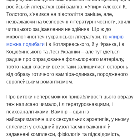
російській літературі свій вампір, «Упир» Алєксєя К.
Толстого, з’явився на півстоліття раніше, але,
незважаючи на безперечні літературні чесноти, хвилі
читацького зацікавлення не здійняв. Що ж до
міфологічної течії української літератури, то
упирів
можна подибати
і в Котляревського, й у Франка, і в
Коцюбинського та Лесі Українки – але тут ідеться
радше про опрацювання фольклорного матеріалу,
тобто наші класики все ж таки залишилися осторонь
від образу готичного вампіра-одинака, породженого
європейським романтизмом.
Про витоки непереможної привабливості цього образу
теж написано чимало, і літературознавцями, і
психоаналітиками. Вампір – один із
найхаризматичніших сексуальних архетипів, у ньому
сплелися у складний вузол таємні бажання й
задавнені комплекси, фізіологія та підсвідомість,