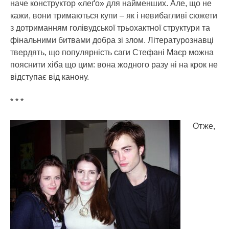
наче конструктор «леґо» для найменших. Але, що не
кажи, вони тримаються купи – як і невибагливі сюжети
з дотриманням голівудської трьохактної структури та
фінальними битвами добра зі злом. Літературознавці
твердять, що популярність саги Стефані Маєр можна
пояснити хіба що цим: вона жодного разу ні на крок не
відступає від канону.
* * *
Отже,