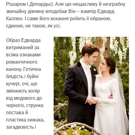
Рішаром і Депардьє). Але цю нещасливу й незграбну
звичайну дівчину вподобав Він – вампір Едвард
Каллен. І саме його кохання робить її обраною,
єдиною, не такою, як усі.
Образ Едварда
витриманий за
всіма ознаками
романтичного
канону. Готична
блідість і буйні
кучері, очі, що
змінюють колір
від медового до
чорного, струнка
постава й
пластика хижака,
загадковість і