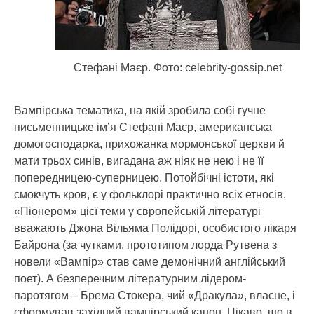
Стефані Маєр. Фото: celebrity-gossip.net
Вампірська тематика, на якій зробила собі гучне
письменницьке ім’я Стефані Маєр, американська
домогосподарка, прихожанка мормонської церкви й
мати трьох синів, вигадана аж ніяк не нею і не її
попередницею-суперницею. Потойбічні істоти, які
смокчуть кров, є у фольклорі практично всіх етносів.
«Піонером» цієї теми у європейській літературі
вважають Джона Вільяма Полідорі, особистого лікаря
Байрона (за чутками, прототипом лорда Рутвена з
новели «Вампір» став саме демонічний англійський
поет). А безперечним літературним лідером-
паротягом – Брема Стокера, чий «Дракула», власне, і
сформував західний вампірський канон. Цікаво, що в