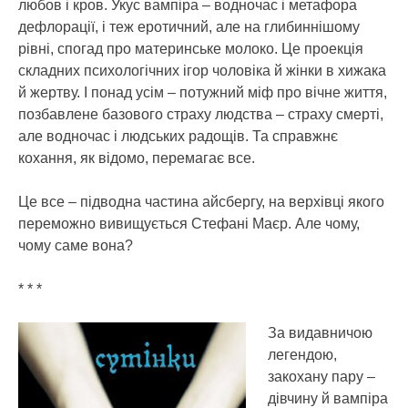
любов і кров. Укус вампіра – водночас і метафора
дефлорації, і теж еротичний, але на глибиннішому
рівні, спогад про материнське молоко. Це проекція
складних психологічних ігор чоловіка й жінки в хижака
й жертву. І понад усім – потужний міф про вічне життя,
позбавлене базового страху людства – страху смерті,
але водночас і людських радощів. Та справжнє
кохання, як відомо, перемагає все.
Це все – підводна частина айсбергу, на верхівці якого
переможно вивищується Стефані Маєр. Але чому,
чому саме вона?
* * *
За видавничою
легендою,
закохану пару –
дівчину й вампіра