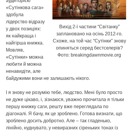
аудиторією
«Сутінкова сага»
здобула
лідерство відразу
Вихід 2-ї частини “Світанку”
у двох позиціях:
заплановано на осінь 2012-го.
як найкраща і
Схоже, на той час “Сутінки” знову
найгірша книжка.
опиняться серед бестселерів?
Мовляв,
Фото: breakingdawnmovie.org
«Сутінки» можна
любити й можна
ненавидіти, але
байдужими вони не залишають нікого.
І я знову не розумію тебе, людство. Мені було просто
не дуже цікаво, і, зізнаюся, уважно прочитала я тільки
першу книжку саги, решту вже переглядала по
діагоналі. Я бачу, як це зроблено. Готова визнати, що
зроблено досить добротно. Але – так гладенько,
лінійно, нуднувато, у невиразних сіреньких тонах із