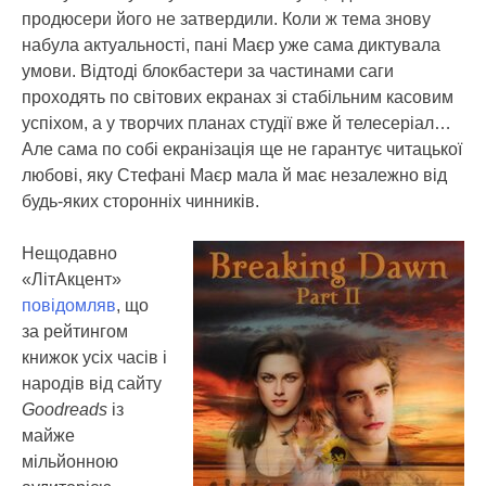
продюсери його не затвердили. Коли ж тема знову
набула актуальності, пані Маєр уже сама диктувала
умови. Відтоді блокбастери за частинами саги
проходять по світових екранах зі стабільним касовим
успіхом, а у творчих планах студії вже й телесеріал…
Але сама по собі екранізація ще не гарантує читацької
любові, яку Стефані Маєр мала й має незалежно від
будь-яких сторонніх чинників.
Нещодавно
«ЛітАкцент»
повідомляв
, що
за рейтингом
книжок усіх часів і
народів від сайту
Goodreads
із
майже
мільйонною