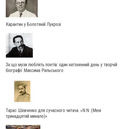
Карантин у Болотяній Лукрозі
За що музи люблять поетів: один натхненний день у творчій
біографії Максима Рильського
Тарас Шевченко для сучасного читача. «N.N. (Мені
тринадцятий минало)»