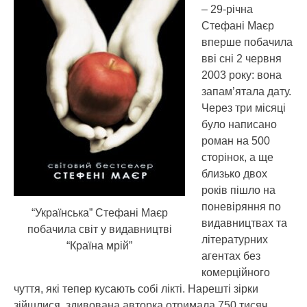
– 29-річна
Стефані Маєр
вперше побачила
вві сні 2 червня
2003 року: вона
запам’ятала дату.
Через три місяці
було написано
роман на 500
сторінок, а ще
близько двох
років пішло на
поневіряння по
“Українська” Стефані Маєр
видавництвах та
побачила світ у видавництві
літературних
“Країна мрій”
агентах без
комерційного
чуття, які тепер кусають собі лікті. Нарешті зірки
зійшлися, здивована авторка отримала 750 тисяч