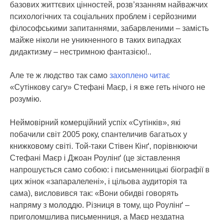
базових життєвих цінностей, розв’язанням найважчих
психологічних та соціальних проблем і серйозними
філософськими запитаннями, забарвленими – замість
майже ніколи не уникненного в таких випадках
дидактизму – нестримною фантазією!..
Але те ж людство так само
захоплено читає
«Сутінкову сагу» Стефані Маєр, і я вже геть нічого не
розумію.
Неймовірний комерційний успіх «Сутінків», які
побачили світ 2005 року, спантеличив багатьох у
книжковому світі. Той-таки Стівен Кінґ, порівнюючи
Стефані Маєр і Джоан Роулінґ (це зіставлення
напрошується само собою: і письменницькі біографії в
цих жінок «запаралелені», і цільова аудиторія та
сама), висловився так: «Вони обидві говорять
напряму з молоддю. Різниця в тому, що Роулінґ –
приголомшлива письменниця, а Маєр нездатна