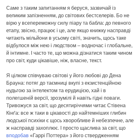
Саме з таким запитанням я беруся, зазвичай із
великим запізненням, до світових бестселерів. Бо не
вірю у всепереможну силу піару та бабла: до певного
етапу, звісно, працює і це, але якщо книжку насправді
читають мільйони в усьому світі, значить, щось таке
відбулося між нею і людством – водночас і глобальне,
й інтимне. І часто те, що можна дізнатися таким чином
про світ, куди цікавіше, ніж, власне, текст.
Я цілком співчуваю світові у його любові до Дена
Брауна: потяг до таємниці вкупі з екзистенційною
нудьгою за інтелектом та ерудицією, хай і в
полегшеній версії, зрозумілі й навіть гідні поваги.
Тривожуся за світ, що десятиріччями читає Стівена
Кінґа: все ж таки в цікавості до найтемніших глибин
людської психіки є щось хворобливе й небезпечне, але
ж насправді захоплює. І просто щаслива за світ, що
вподобав
«Гаррі Поттера» з його ствердженням