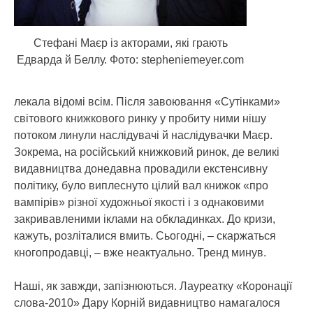
Стефані Маєр із акторами, які грають
Едварда й Беллу. Фото: stepheniemeyer.com
лекала відомі всім. Після завоювання «Сутінками»
світового книжкового ринку у пробиту ними нішу
потоком линули наслідувачі й наслідувачки Маєр.
Зокрема, на російський книжковий ринок, де великі
видавництва донедавна провадили екстенсивну
політику, було виплеснуто цілий вал книжок «про
вампірів» різної художньої якості і з однаковими
закривавленими іклами на обкладинках. До кризи,
кажуть, розліталися вмить. Сьогодні, – скаржаться
кногопродавці, – вже неактуально. Тренд минув.
Наші, як завжди, запізнюються. Лауреатку «Коронації
слова-2010» Дару Корній видавництво намагалося