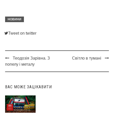
НОВИНИ
Tweet on twitter
Теодозія Зарівна. З
Світло в тумані
Post
попелу і металу
navigation
ВАС МОЖЕ ЗАЦІКАВИТИ