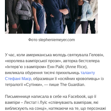
Фото stepheniemeyer.com
У час, коли американська молодь святкувала Геловін,
«королева вампірської прози», авторка бестселера
«Інтерв’ю з вампіром» Енн Райс (Anne Rice),
викликала обурення тисячі прихильниць
таланту
Стефані Маєр
, образивши її «осяйних кровопивць» із
тетралогії «Сутінки», — пише The Guardian.
Письменниця написала в себе на Facebook, що її
вампіри – Лестат і Луїс «співчувають вампірам, які
виблискують на сонці», натякаючи на те, що персонажі