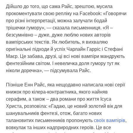
Дійшло до того, що сама Райс, зрештою, мусила
прокоментувати свою репліку на Facebook: «Говорячи
про різні інтерпретації, можна залучати бодай
трішечки гумору», — сказала письменниця. «Я –
безсумнівно – дуже, дуже люблю нових авторів
вампірських текстів. Як любитель, я вихваляю
оригінальні підходи й успіх Чарлайн Гарріс і Стефані
Маєр. Це забава, друзі, ці всі нові вампіри мандрують
фентезійним світом. І невеличка доля гумору тут як
ніколи доречна», — підсумувала Райс.
Пізніше Енн Райс, яка нещодавно написала нові серії
книжок про кілера-контрактника, якого найняв
серафим, а також – два романи про життя Ісуса
Христа, розповіла: «Гадаю, це новий золотий вік для
шанувальників фентезі, отож, багато нових
талановитих письменників пропонують
своїх вампірів
,
вовкулак та інших надприродних героїв. Це все