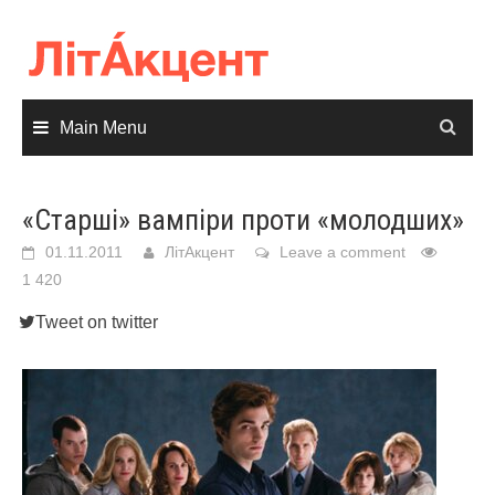
Skip
to
content
Main Menu
«Старші» вампіри проти «молодших»
01.11.2011
ЛітАкцент
Leave a comment
1 420
Tweet on twitter