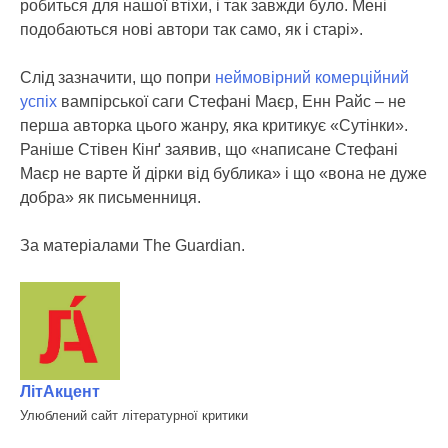
робиться для нашої втіхи, і так завжди було. Мені
подобаються нові автори так само, як і старі».
Слід зазначити, що попри
неймовірний комерційний
успіх
вампірської саги Стефані Маєр, Енн Райс – не
перша авторка цього жанру, яка критикує «Сутінки».
Раніше Стівен Кінґ заявив, що «написане Стефані
Маєр не варте й дірки від бублика» і що «вона не дуже
добра» як письменниця.
За матеріалами The Guardian.
ЛітАкцент
Улюблений сайт літературної критики