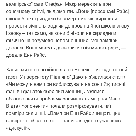
вампірської саги Стефані Маєр мерехтять при
сонячному світлі, як діаманти. «Вони [персонажі Райс]
ніколи б не скривдили безсмертних, які вирішили
провести вічність, ходячи до провінційної школи знову
і знову – так само, як вони б ніколи не скривдили
фізично чи розумово неповноцінних. Мої вампіри
дорослі. Вони можуть дозволити собі милосердя», —
додала Енн Райс.
Запис миттєво розійшовся по мережі – у студентській
газеті Університету Північної Дакоти з’явилася стаття
«Чи можуть вампіри виблискувати на сонці?»; тисячі
фанів і фанаток обох письменниць взялися
обговорювати проблему «осяйних вампірів» Маєр.
Відтак «опоненти» почали розмірковувати, чиї
вампіри сильніші. «Вампіри Енн Райс знищать цих
ганчірок із «Сутінків», — написав один із учасників
«дискусії».