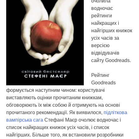
очолила
водночас
рейтинги
найкращих і
найгірших книжок
усіх часів за
версією
відвідувачів
сайту Goodreads.
Рейтинг
Goodreads
формується наступним чином: користувачі
виставляють оцінки прочитаним книжкам,
обговорюють їх між собою й отримують на основі
прочитаного рекомендації. Як виявилося,
підліткова
вампірська сага
Стефані Маєр очолює водночас і
список найкращих книжок усіх часів, і список
найгірших. Більше того, як встановили розробники