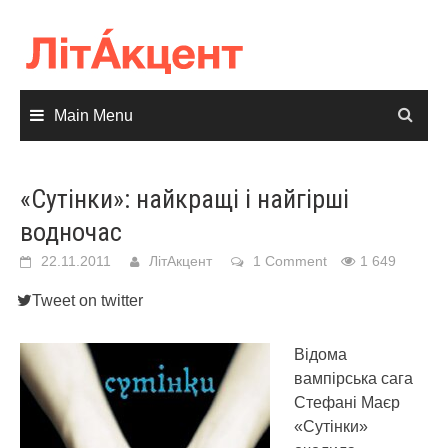
Skip
to
content
Main Menu
«Сутінки»: найкращі і найгірші
водночас
22.11.2011
ЛітАкцент
1 Comment
1 649
Tweet on twitter
Відома
вампірська сага
Стефані Маєр
«Сутінки»