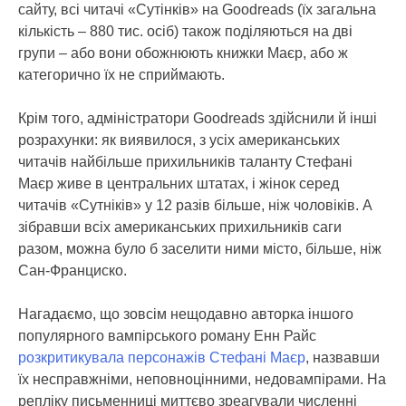
сайту, всі читачі «Сутінків» на Goodreads (їх загальна
кількість – 880 тис. осіб) також поділяються на дві
групи – або вони обожнюють книжки Маєр, або ж
категорично їх не сприймають.
Крім того, адміністратори Goodreads здійснили й інші
розрахунки: як виявилося, з усіх американських
читачів найбільше прихильників таланту Стефані
Маєр живе в центральних штатах, і жінок серед
читачів «Сутніків» у 12 разів більше, ніж чоловіків. А
зібравши всіх американських прихильників саги
разом, можна було б заселити ними місто, більше, ніж
Сан-Франциско.
Нагадаємо, що зовсім нещодавно авторка іншого
популярного вампірського роману Енн Райс
розкритикувала персонажів Стефані Маєр
, назвавши
їх несправжніми, неповноцінними, недовампірами. На
репліку письменниці миттєво зреагували численні