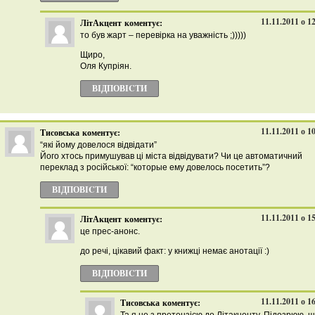
11.11.2011 о 1
ЛітАкцент
коментує:
то був жарт – перевірка на уважність ;)))))
Щиро,
Оля Купріян.
ВІДПОВІCТИ
11.11.2011 о 1
Тисовська
коментує:
“які йому довелося відвідати”
Його хтось примушував ці міста відвідувати? Чи це автоматичний
переклад з російської: “которые ему довелось посетить”?
ВІДПОВІCТИ
11.11.2011 о 1
ЛітАкцент
коментує:
це прес-анонс.
до речі, цікавий факт: у книжці немає анотації :)
ВІДПОВІCТИ
11.11.2011 о 1
Тисовська
коментує: