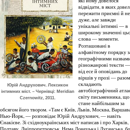
які йому довелося
відвідати, в яких дове
пережити приємні й не
дуже, але завжди
унікальні інтимні — в
широкому значенні ць
слова — моменти.
Розташовані в
алфавітному порядку з
географічними назвами
різножанрові тексти 
від есе й оповідань до
віршів у прозі — разом
складають
Юрій Андрухович. Лексикон
автобіографічний атла
інтимних міст. – Чернівці: Meridian
світу письменника, що
Czernowitz, 2011.
стане найбільшим за
обсягом його твором. «Там є Київ, Львів, Москва, Варшава
Нью-Йорк, — розповідає Юрій Андрухович, — навіть
Єнакієве. Зі східноукраїнських міст написав і про Харків,
Полтаву, Дніпропетровськ. Нема Донецька і Луганська, б