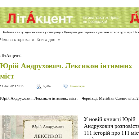
Робота сайту здійснюється у співпраці з Центром досліджень сучасної літератури при Н
Чільна сторінка
»
Книга дня
»
:
ЛітАкцент
Юрій Андрухович. Лексикон інтимних
міст
11 Лис 2011 10:25
5,784
Коментарів
Юрій Андрухович. Лексикон інтимних міст. – Чернівці: Meridian Czernowitz, 2
У новій книжці Юрій
Андрухович розповіст
111 історій про 111 міс