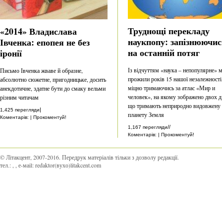
Труднощі перекладу
«2014» Владислава
наукпопу: запізнюючис
Івченка: епопея не без
на останній потяг
іронії
Із відчуттям «наука – непопулярне» 
Письмо Івченка жваве й образне,
прожили років 15 нашої незалежності
абсолютно сюжетне, пригодницьке, досить
міцно тримаючись за атлас «Мир и
анекдотичне, здатне бути до смаку вельми
человек», на якому зображено двох ді
різним читачам
що тримають неприродно видовжену
|
1,425 перегляди
планету Земля
Коментарів: | Прокоментуй!
//
1,167 перегляди
Коментарів: | Прокоментуй!
© Літакцент, 2007-2016
.
Передрук матеріалів тільки з дозволу редакції.
тел.:
,
, е-маіl:
redaktor(вухо)litakcent.com