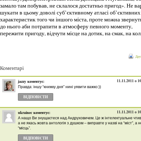
замало там побував, не склалося достатньо пригод». Не ва
шукати в цьому доволі суб’єктивному атласі об’єктивних
характеристик того чи іншого міста, проте можна звернут
до нього аби потрапити в атмосферу певного моменту,
пережити пригоду, відчути місце на дотик, на смак, на кол
Дру
Коментарі
11.11.2011 о 1
jazzy
коментує:
Правда: іншу “книжку дня” нині уявити важко:))
ВІДПОВІCТИ
11.11.2011 о 1
ukrainec
коментує:
А нащо Ви знущаєтеся над Андруховичем. Це ж інтелектуальне чтив
а не якась жовта антологія з душком – виправте у назві на “міст”, а н
“місць”.
ВІДПОВІCТИ