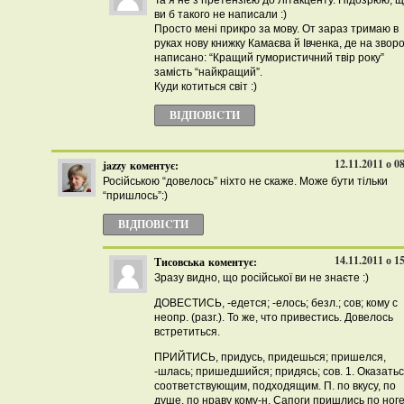
Та я не з претензією до Літакценту. Підозрюю, 
ви б такого не написали :)
Просто мені прикро за мову. От зараз тримаю в
руках нову книжку Камаєва й Івченка, де на зворо
написано: “Кращий гумористичний твір року”
замість “найкращий”.
Куди котиться світ :)
ВІДПОВІCТИ
12.11.2011 о 0
jazzy
коментує:
Російською “довелось” ніхто не скаже. Може бути тільки
“пришлось”:)
ВІДПОВІCТИ
14.11.2011 о 1
Тисовська
коментує:
Зразу видно, що російської ви не знаєте :)
ДОВЕСТИСЬ, -едется; -елось; безл.; сов; кому с
неопр. (разг.). То же, что привестись. Довелось
встретиться.
ПРИЙТИСЬ, придусь, придешься; пришелся,
-шлась; пришедшийся; придясь; сов. 1. Оказать
соответствующим, подходящим. П. по вкусу, по
душе, по нраву кому-н. Сапоги пришлись по ноге.