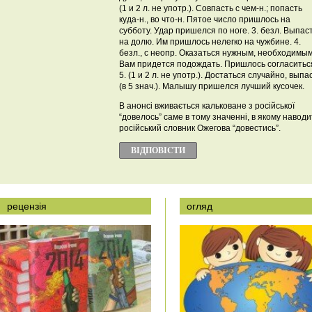
(1 и 2 л. не употр.). Совпасть с чем-н.; попасть
куда-н., во что-н. Пятое число пришлось на
субботу. Удар пришелся по ноге. 3. безл. Выпас
на долю. Им пришлось нелегко на чужбине. 4.
безл., с неопр. Оказаться нужным, необходимым
Вам придется подождать. Пришлось согласитьс
5. (1 и 2 л. не употр.). Достаться случайно, выпа
(в 5 знач.). Малышу пришелся лучший кусочек.
В анонсі вживається кальковане з російської
“довелось” саме в тому значенні, в якому наводи
російський словник Ожегова “довестись”.
ВІДПОВІCТИ
рецензія
огляд