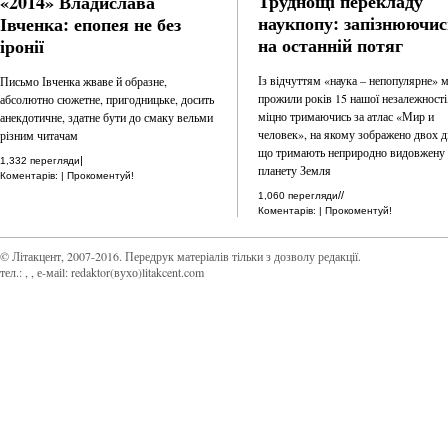
Труднощі перекладу
«2014» Владислава
наукпопу: запізнюючис
Івченка: епопея не без
на останній потяг
іронії
Із відчуттям «наука – непопулярне» 
Письмо Івченка жваве й образне,
прожили років 15 нашої незалежності
абсолютно сюжетне, пригодницьке, досить
міцно тримаючись за атлас «Мир и
анекдотичне, здатне бути до смаку вельми
человек», на якому зображено двох ді
різним читачам
що тримають неприродно видовжену
|
1,332 перегляди
планету Земля
Коментарів: | Прокоментуй!
//
1,060 перегляди
Коментарів: | Прокоментуй!
© Літакцент, 2007-2016
.
Передрук матеріалів тільки з дозволу редакції.
тел.:
,
, е-маіl:
redaktor(вухо)litakcent.com