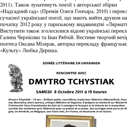
2011). Також лунатимуть поезії з авторської збірки
«Надсадний сад» (Премія Олеся Гончара, 2010) і перек
сучасної української поезії, що мають вийти друком на
початку 2012 року у паризькому видавництві «Лярматт
Виступити також зголосилися відомі українські перекл
Галина Чернієнко та Іван Рябчій. Вестиме творчий вечі
поетеса Оксана Мізерак, авторка перекладу французьк
«Культу» Любка Дереша.