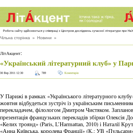
Робота сайту здійснюється у співпраці з Центром досліджень сучасної літератури при Н
Чільна сторінка
»
Новини
»
:
ЛітАкцент
«Український літературний клуб» у Пар
30 Вер 2011 12:30
789
Коментарів
У Парижі в рамках «Українського літературного клубу
жовтня відбудеться зустріч із українським письменник
перекладачем, філологом Дмитром Чистяком.
Запланов
презентація французьких перекладів збірки Олексія Д
«Келих троянд» (Paris, L’Harmattan, 2010) і Наталії Кру
«Анна Київська, королева Франції» (К.: УВ «Пульсари»