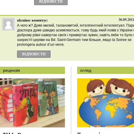
ВІДПОВІCТИ
30.09.201
ukrainec
коментує:
А чого ж? Дуже милий, талановитий, інтелігентний інтелектуал. Пар
діаспора дуже швидко асимілюється, тому будь який повів з України
доброму рівні навертає своїх і привертає чужих, навіть якби то було 
захристії церкви на Bd. Saint-Germain тим більше, якщо la Soiree se
prolongera autour d’un verre.
ВІДПОВІCТИ
рецензія
огляд