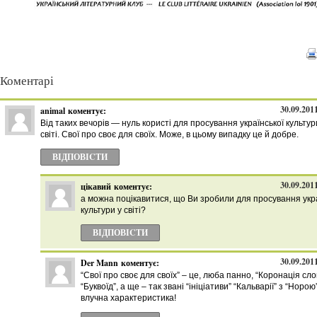
Коментарі
30.09.201
animal
коментує:
Від таких вечорів — нуль користі для просування української культур
світі. Свої про своє для своїх. Може, в цьому випадку це й добре.
ВІДПОВІCТИ
30.09.201
цікавий
коментує:
а можна поцікавитися, що Ви зробили для просування укра
культури у світі?
ВІДПОВІCТИ
30.09.201
Der Mann
коментує:
“Свої про своє для своїх” – це, люба панно, “Коронація сло
“Буквоїд”, а ще – так звані “ініціативи” “Кальварії” з “Норою
влучна характеристика!