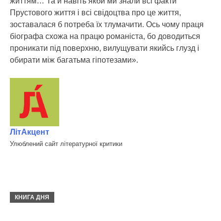
життям… Та й навіть якби ми знали всі факти
Прустового життя і всі свідоцтва про це життя,
зоставалася б потреба їх тлумачити. Ось чому праця
біографа схожа на працю романіста, бо доводиться
проникати під поверхню, вилущувати якийсь глузд і
обирати між багатьма гіпотезами».
ЛітАкцент
Улюблений сайт літературної критики
КНИГА ДНЯ