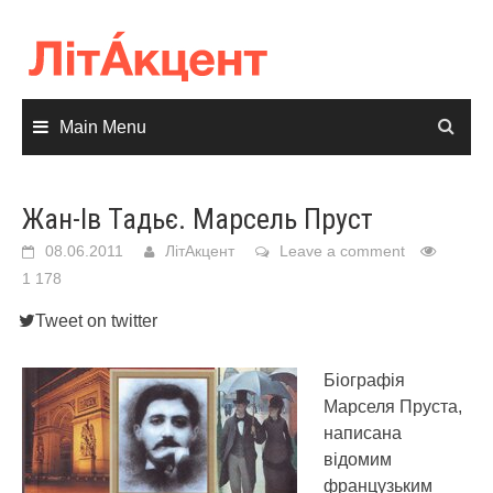
Skip
to
content
Main Menu
Жан-Ів Тадьє. Марсель Пруст
08.06.2011
ЛітАкцент
Leave a comment
1 178
Tweet on twitter
Біографія
Марселя Пруста,
написана
відомим
французьким