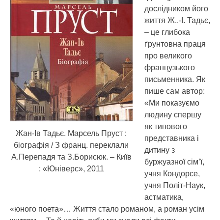
дослідником його
життя Ж..-І. Тадьє,
– це глибока
ґрунтовна праця
про великого
французького
письменника.
Як
пише сам автор:
«Ми показуємо
людину спершу
як типового
Жан-Ів Тадьє. Марсель Пруст :
представника і
біографія / З франц. переклали
дитину з
А.Перепадя та З.Борисюк. – Київ
буржуазної сім’ї,
: «Юніверс», 2011
учня Кондорсе,
учня Політ-Наук,
астматика,
«юного поета»… Життя стало романом, а роман усім