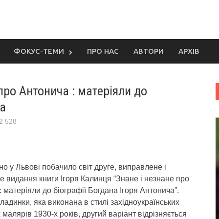
ФОКУС-ТЕМИ
ПРО НАС
АВТОРИ
АРХІВ
про Антонича : матеріяли до
ча
2 528
 у Львові побачило світ друге, виправлене і
 видання книги Ігоря Калинця “Знане і незнане про
 матеріяли до біографії Богдана Ігоря Антонича”.
ладинки, яка виконана в стилі західноукраїнських
малярів 1930-х років, другий варіант відрізняється