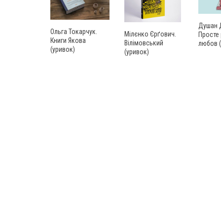
Душан 
Ольга Токарчук.
Мілєнко Єрґович.
Просте
Книги Якова
Вілімовський
любов (
(уривок)
(уривок)