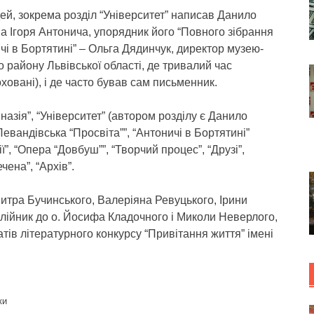
ей, зокрема розділ “Університет” написав Данило
на Ігоря Антонича, упорядник його “Повного зібрання
ничі в Бортятині” – Ольга Дядинчук, директор музею-
о району Львівської області, де тривалий час
оховані), і де часто бував сам письменник.
мназія”, “Університет” (автором розділу є Данило
“Левандівська “Просвіта””, “Антоничі в Бортятині”
ї”, “Опера “Довбуш””, “Творчий процес”, “Друзі”,
чена”, “Архів”.
 Дмитра Бучинського, Валеріяна Ревуцького, Ірини
Олійник до о. Йосифа Кладочного і Миколи Неверлого,
атів літературного конкурсу “Привітання життя” імені
ки