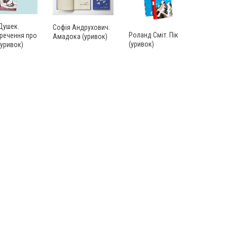
Душек.
Софія Андрухович.
Роланд Сміт. Пік
 речення про
Амадока (уривок)
(уривок)
уривок)