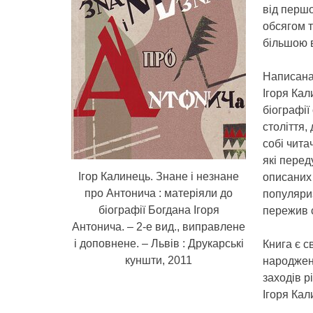
від першо
обсягом т
більшою в
Написана
Ігоря Кал
біографії
століття,
собі чита
які перед
Ігор Калинець. Знане і незнане
описаних 
про Антонича : матеріяли до
популяриз
біографії Богдана Ігоря
пережив с
Антонича. – 2-е вид., виправлене
і доповнене. – Львів : Друкарські
Книга є с
куншти, 2011
народжен
заходів р
Ігоря Кал