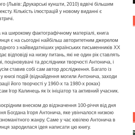
го (Львів: Друкарські куншти, 2010) вдвічі більшим
ексту. Кількість ілюстрацій у новому виданні є
тричі.
 на широкому фактографічному матеріалі, книга
инця є на сьогодні найбільш авторитетним джерелом
 одного з найвидатніших українських письменників ХХ
 дає відповіді на низку питань, які не один рік ставлять
чі, поціновувачі та дослідники творчості Антонича, і
усім ставив собі сам автор дослідження. Багато із
у книзі подій (віднайдення могили Антонича, заходи
ації його творчості у 1960-х та 1980-х роках)
ам Ігор Калинець як їх ініціатор та активний учасник.
воєрідним внеском до відзначення 100-річчя від дня
ня Богдана Ігоря Антонича, яке увінчалося низкою
ізноманітного жанру. Саме у час ювілею Антонича в
инця зародилася ідея написати цю книгу.