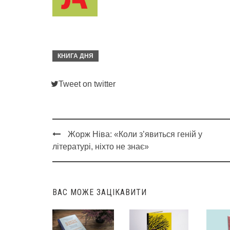
КНИГА ДНЯ
Tweet on twitter
Жорж Ніва: «Коли з’явиться геній у
Post
літературі, ніхто не знає»
navigation
ВАС МОЖЕ ЗАЦІКАВИТИ