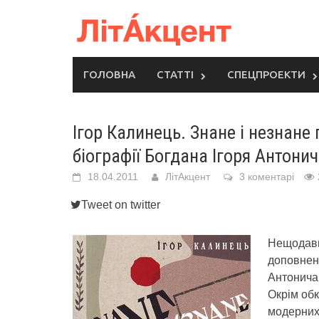
Skip
to
content
ГОЛОВНА
СТАТТІ
СПЕЦПРОЕКТИ
Ігор Калинець. Знане і незнане 
біографії Богдана Ігоря Антони
18.04.2011
ЛітАкцент
3 коментарі
Tweet on twitter
Нещодавно
доповнене
Антонича:
Окрім обк
модерних 