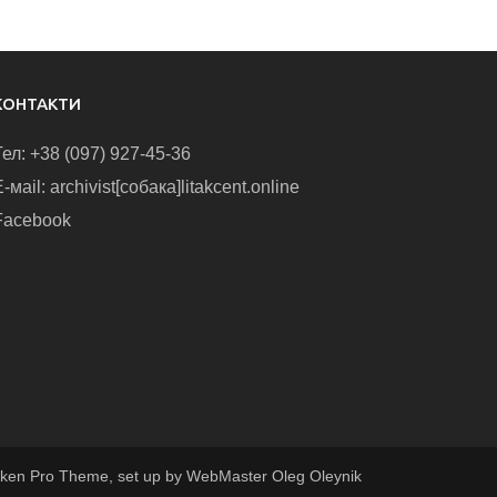
КОНТАКТИ
Тел: +38 (097) 927-45-36
-маіl: archivist[собака]litakcent.online
Facebook
ken Pro Theme, set up by WebMaster Oleg Oleynik