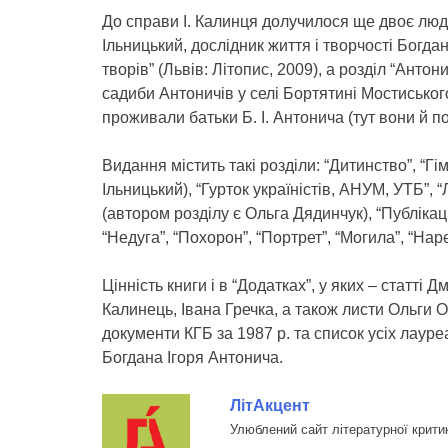
До справи І. Калинця долучилося ще двоє люд
Ільницький, дослідник життя і творчості Богда
творів” (Львів: Літопис, 2009), а розділ “Анто
садиби Антоничів у селі Бортятині Мостиськог
проживали батьки Б. І. Антонича (тут вони й п
Видання містить такі розділи: “Дитинство”, “Гі
Ільницький), “Гурток україністів, АНУМ, УТБ”, 
(автором розділу є Ольга Дядинчук), “Публікаці
“Недуга”, “Похорон”, “Портрет”, “Могила”, “Наре
Цінність книги і в “Додатках”, у яких – статті
Калинець, Івана Гречка, а також листи Ольги 
документи КГБ за 1987 р. та список усіх лауре
Богдана Ігоря Антонича.
ЛітАкцент
Улюблений сайт літературної крити