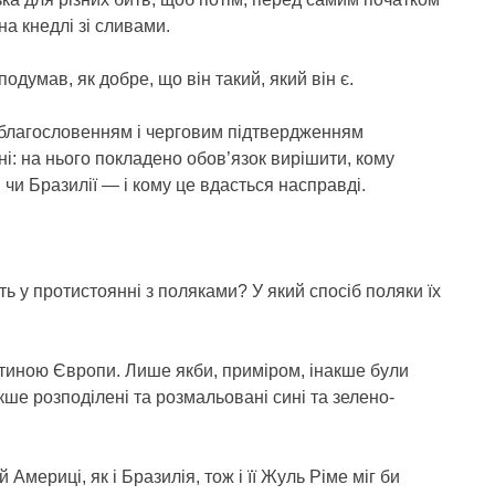
на кнедлі зі сливами.
думав, як добре, що він такий, який він є.
м благословенням і черговим підтвердженням
ені: на нього покладено обов’язок вирішити, кому
чи Бразилії — і кому це вдасться насправді.
ь у протистоянні з поляками? У який спосіб поляки їх
стиною Європи. Лише якби, приміром, інакше були
акше розподілені та розмальовані сині та зелено-
Америці, як і Бразилія, тож і її Жуль Ріме міг би