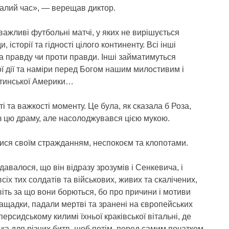
алий час», — верещав диктор.
 важливі футбольні матчі, у яких не вирішується
 історії та гідності цілого континенту. Всі інші
а правду чи проти правди. Інші займатимуться
ї дії та наміри перед Богом нашим милостивим і
атинської Америки…
 та важкості моменту. Це була, як сказала б Роза,
ез цю драму, але насолоджувався цією мукою.
ися своїм стражданням, неспокоєм та клопотами.
авалося, що він відразу зрозумів і Сенкевича, і
сіх тих солдатів та військових, живих та скалічених,
віть за що вони борються, бо про причини і мотиви
 нащадки, падали мертві та зранені на європейських
ерсидському килимі їхньої краківської вітальні, де
ька для різних битв, щоб потім, перед самим початком