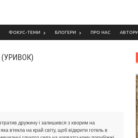
ФОКУС-ТЕМИ
БЛОГЕРИ
ПРО НАС
АВТОР
й (УРИВОК)
 втратив дружину і залишився з хворим на
яка втекла на край світу, щоб відкрити готель в
ешканці глухого села на хорватському порубіжжі,