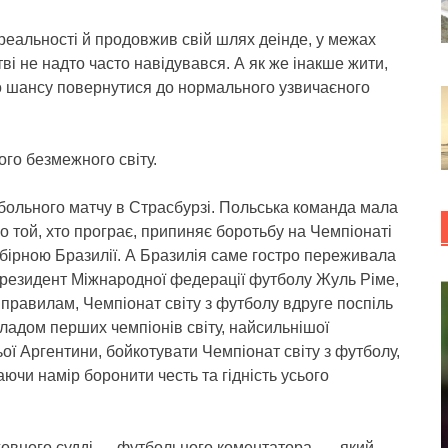
 реальності й продовжив свій шлях деінде, у межах
тві не надто часто навідувався. А як же інакше жити,
го шансу повернутися до нормального узвичаєного
ого безмежного світу.
больного матчу в Страсбурзі. Польська команда мала
о той, хто програє, припиняє боротьбу на Чемпіонаті
бірною Бразилії. А Бразилія саме гостро переживала
президент Міжнародної федерації футболу Жуль Ріме,
правилам, Чемпіонат світу з футболу вдруге поспіль
кладом перших чемпіонів світу, найсильнішої
ьої Аргентини, бойкотувати Чемпіонат світу з футболу,
аючи намір боронити честь та гідність усього
ховного судді — футбольного коментатора, — який