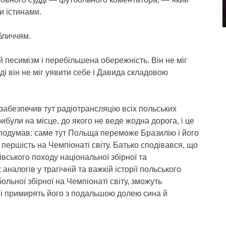
 істинами.
бличчям.
 песимізм і перебільшена обережність. Він не міг
ді він не міг уявити себе і Давида складовою
забезпечив тут радіотрансляцію всіх польських
ибули на місце, до якого не веде жодна дорога, і це
 подумав: саме тут Польща переможе Бразилію і його
першість на Чемпіонаті світу. Батько сподівався, що
івського походу національної збірної та
налогів у трагічній та важкій історії польського
ольної збірної на Чемпіонаті світу, зможуть
 і примирять його з подальшою долею сина й