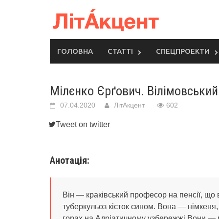
Skip
to
content
ГОЛОВНА
СТАТТІ
СПЕЦПРОЕКТИ
Мілєнко Єрґович. Вілімовськи
07.04.2020
ЛітАкцент
602
Tweet on twitter
Анотація:
Він — краківський професор на пенсії, що
туберкульоз кісток сином. Вона — німкеня, 
горах на Адріатичному узбережжі.Вони — м