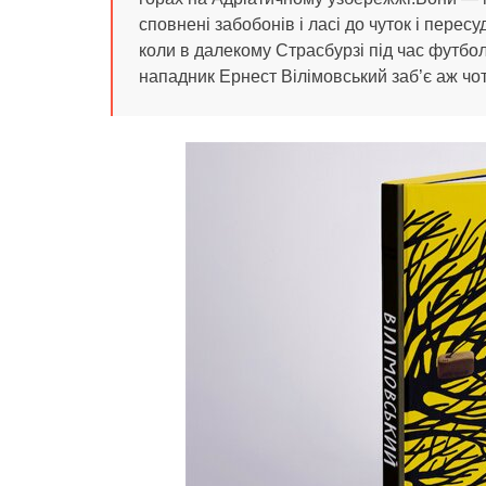
сповнені забобонів і ласі до чуток і пересуд
коли в далекому Страсбурзі під час футб
нападник Ернест Вілімовський заб’є аж чот