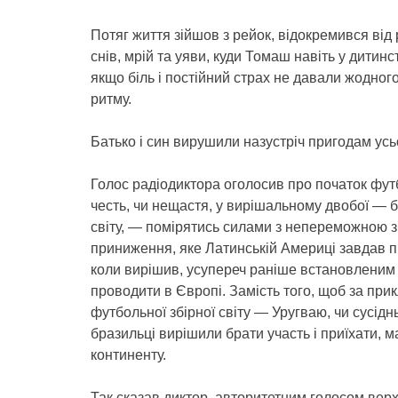
Потяг життя зійшов з рейок, відокремився від
снів, мрій та уяви, куди Томаш навіть у дитинс
якщо біль і постійний страх не давали жодно
ритму.
Батько і син вирушили назустріч пригодам усь
Голос радіодиктора оголосив про початок фут
честь, чи нещастя, у вирішальному двобої — б
світу, — помірятись силами з непереможною з
приниження, яке Латинській Америці завдав 
коли вирішив, усупереч раніше встановленим 
проводити в Європі. Замість того, щоб за при
футбольної збірної світу — Уругваю, чи сусідн
бразильці вирішили брати участь і приїхати, м
континенту.
Так сказав диктор, авторитетним голосом вер