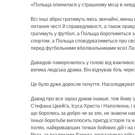
«Польща опинилася у страшному місці в невд
Всі інші збірні гратимуть якісь звичайні, менш
питання честі й справедливості, а також правди,
гратимуть у футбол, а Польща боротиметься з
спортом, а Польща сповідуватиметься про сво
перед футбольними вболівальниками всієї Л
Давидові паморочилось у голові від важливості
велика людська драма. Він відчував біль чер
Це було дуже доросле почуття. Насолоджуват
Давид про все зараз думав інакше, тож йому зд
Стефана Цвейґа, Ісуса Христа і Наполеона, і в
що боролись за добро чи за зло, не знаючи на
їхньої боротьби виголосить присуд історія та
полях, найкривавіших точках бойових дій і на п
Роза, за вказівками Давида, розставляла війс