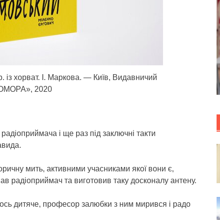
. із хорват. І. Маркова. — Київ, Видавничий
КОМОРА», 2020
радіоприймача і ще раз під заключні такти
авида.
історичну мить, активними учасниками якої вони є,
ав радіоприймач та виготовив таку досконалу антену.
щось дитяче, професор залюбки з ним мирився і радо