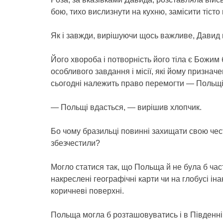
бою, тихо вислизнути на кухню, замісити тісто 
Як і завжди, вирішуючи щось важливе, Давид по
Його хвороба і потворність його тіла є Божи
особливого завдання і місії, які йому признач
сьогодні належить право перемогти — Польщі 
— Польщі вдасться, — вирішив хлопчик.
Бо чому бразильці повинні захищати свою чест
збезчестили?
Могло статися так, що Польща й не була б ча
накреслені географічні карти чи на глобусі ін
коричневі поверхні.
Польща могла б розташовуватись і в Південній 