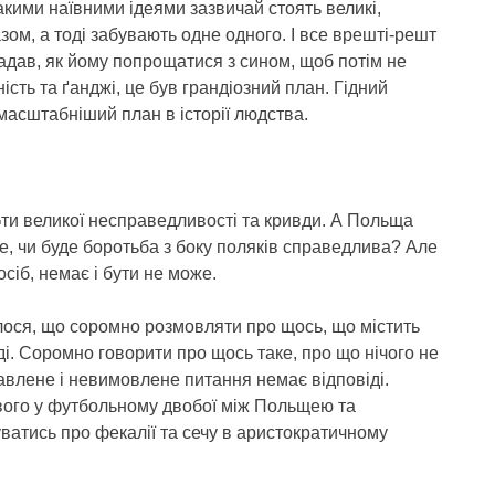
кими наївними ідеями зазвичай стоять великі,
зом, а тоді забувають одне одного. І все врешті-решт
дав, як йому попрощатися з сином, щоб потім не
сть та ґанджі, це був грандіозний план. Гідний
ймасштабніший план в історії людства.
¬ти великої несправедливості та кривди. А Польща
е, чи буде боротьба з боку поляків справедлива? Але
осіб, немає і бути не може.
лося, що соромно розмовляти про щось, що містить
ді. Соромно говорити про щось таке, про що нічого не
авлене і невимовлене питання немає відповіді.
вого у футбольному двобої між Польщею та
уватись про фекалії та сечу в аристократичному