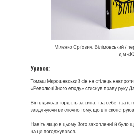
Мілєнко Єрґович. Вілімовський / пер
дім «
Уривок:
Томаш Мєрошевський сів на стілець навпроти 
«Революційного етюду» стиснув праву руку Д
Він відчував гордість за сина, і за себе, і за 
завдячуючи виключно тому, що він сконструюв
Навіть якщо в цьому його захопленні й було 
на це погоджувався.