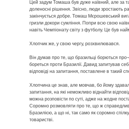
Цей задум Томаша був дуже наївний, але за та
доленосні рішення. Звісно, люди зростають ра
закінчується добре. Томаш Мєрошевський вига
гризли докори сумління. Попри всю свою наївні
навіть Чемпіонату світу з футболу. Це був на
Хлопчик же, у свою чергу, розхвилювався.
Він думав про те, що бразильці борються про
бореться проти Бразилії. Давид запитував себ
відповіді на запитання, поставлене в такий сп
Хлопчина це знав, але мовчав, бо йому здава
запитання, на які неможливо віднайти відпові
можна розповісти по суті, адже на жодне пост
Соромно розмовляти про те, що ж справедли
Бразилією, а що ні, так само як соромно спілк
товаристві.