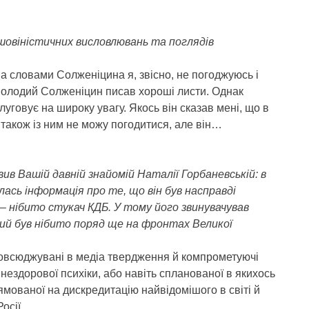
 шовіністичних висловлювань та поглядів
ма словами Солженіцина я, звісно, не погоджуюсь і
у молодий Солженіцин писав хороші листи. Однак
луговує на широку увагу. Якось він сказав мені, що в
 також із ним не можу погодитися, але він…
 Вашій давній знайомій Наталії Горбаневській: в
сь інформація про те, що він був насправді
– нібито стукач КДБ. У тому його звинувачував
кий був нібито поряд ще на фронтах Великої
повсюджувані в медіа твердження й компрометуючі
ездорової психіки, або навіть спланованої в якихось
рямованої на дискредитацію найвідомішого в світі й
осії.