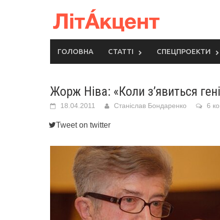
Skip
to
content
ГОЛОВНА
СТАТТІ
СПЕЦПРОЕКТИ
Жорж Ніва: «Коли з’явиться геній
18.04.2011
Станіслав Бондаренко
6 к
Tweet on twitter