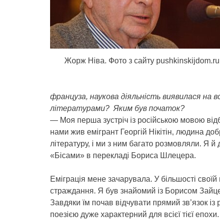
Жорж Ніва. Фото з сайту pushkinskijdom.ru
француза, наукова діяльність виявилася на в
літературами? Яким був початок?
— Моя перша зустріч із російською мовою відбу
нами жив емігрант Георгій Нікітін, людина доб
літературу, і ми з ним багато розмовляли. Я 
«Бісами» в перекладі Бориса Шлецера.
Еміграція мене зачарувала. У більшості своїй
страждання. Я був знайомий із Борисом Зай
Завдяки їм почав відчувати прямий зв’язок із р
поезією дуже характерний для всієї тієї епохи. 