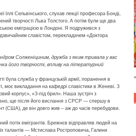
ї Іллі Сельвінського, слухав лекції професора Бонді,
ений творчості Льва Толстого. А потім були ще два
ською еміграцією в Лондоні. Я подружився з
надзвичайним славістом, перекладачем «Доктора
ндром Солженіциним, дружба з яким тривала у вас
цінка його творчості, впливу на літературний
і була служба у французькій армії, поранення в
і, моє викладання на кафедрі славістики в Женеві. З
ий корпус», «З-під брил». Наша зустріч з
вно, ще після його вислання з СРСР — спершу в
нт (США), де він довго жив – аж до часів перебудови.
ний потік емігрантів. Брежнєв відправляв людей на
воїх талантів — Мстислава Ростроповича, Галини