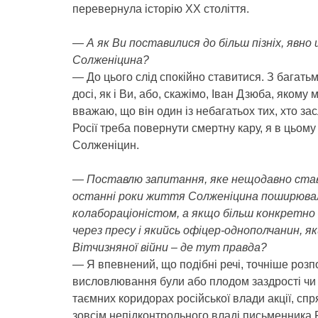
перевернула історію XX століття.
— А як Ви поставилися до більш пізніх, явно
Солженіцина?
— До цього слід спокійно ставитися. З багать
досі, як і Ви, або, скажімо, Іван Дзюба, яком
вважаю, що він один із небагатьох тих, хто зас
Росії треба повернути смертну кару, я в цьому
Солженіцин.
— Поставлю запитання, яке нещодавно ставив
останні роки життя Солженіцина поширювала
колабораціоністом, а якщо більш конкретно 
через пресу і якийсь офіцер-однополчанин, я
Вітчизняної війни – де тут правда?
— Я впевнений, що подібні речі, точніше роз
висловлювання були або плодом заздрості чи н
таємних коридорах російської влади акції, сп
зовсім непідконтрольного владі письменника Р