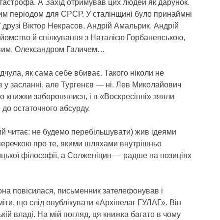
астрофа. А Захід отримував цих людей як дарунок.
им періодом для СРСР. У сталінщині було принаймні
ї друзі Віктор Некрасов, Андрій Амальрик, Андрій
йомство й спілкування з Наталією Горбаневською,
вим, Олександром Галичем…
дчула, як сама себе вбиває. Такого ніколи не
в у засланні, але Тургенєв — ні. Лев Миколайович
ого книжки заборонялися, і в «Воскресінні» зяяли
 до остаточного абсурду.
кий читає: не будемо перебільшувати) жив ідеями
перечкою про те, якими шляхами внутрішньо
ицької філософії, а Солженіцин — радше на позиціях
она повісилася, письменник зателефонував і
ти, що слід опублікувати «Архіпелаг ГУЛАГ». Він
ій владі. На мій погляд, ця книжка багато в чому