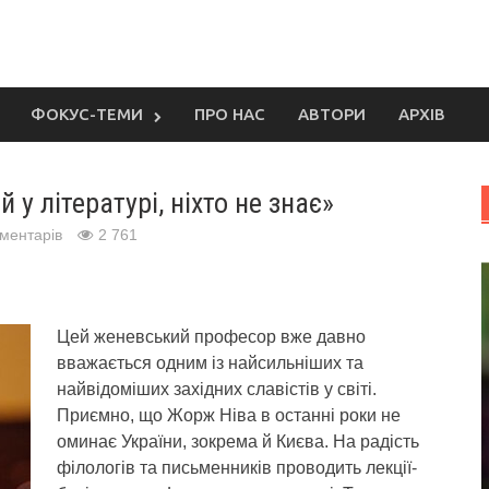
ФОКУС-ТЕМИ
ПРО НАС
АВТОРИ
АРХІВ
 у літературі, ніхто не знає»
оментарів
2 761
Цей женевський професор вже давно
вважається одним із найсильніших та
найвідоміших західних славістів у світі.
Приємно, що Жорж Ніва в останні роки не
оминає України, зокрема й Києва. На радість
філологів та письменників проводить лекції-