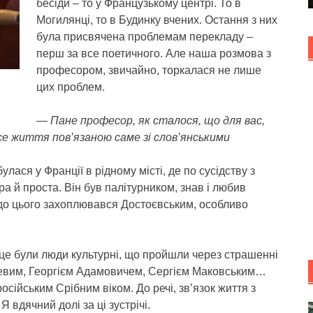
бесіди – то у Французькому центрі. То в
Могилянці, то в Будинку вчених. Остання з них
була присвячена проблемам перекладу –
перш за все поетичного. Але наша розмова з
професором, звичайно, торкалася не лише
цих проблем.
— Пане професор, як сталося, що для вас,
се життя пов’язаною саме зі слов’янськими
лася у Франції в рідному місті, де по сусідству з
ра й проста. Він був палітурником, знав і любив
й до цього захоплювався Достоєвським, особливо
 це були люди культурні, що пройшли через страшенні
цевим, Георгієм Адамовичем, Сергієм Маковським…
осійським Срібним віком. До речі, зв’язок життя з
Я вдячний долі за ці зустрічі.