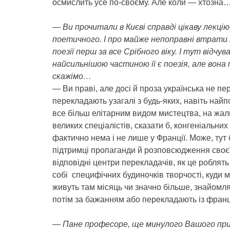
осмислить усе по-своєму. Але коли — хтозна
— Ви прочитали в Києві справді цікаву лекцію
поетичного. І про майже непоправні втрати 
поезії перш за все Срібного віку. І тут відчу
найсильнішою частиною її є поезія, але вон
скажімо…
— Ви праві, але досі й проза українська не пе
перекладають узагалі з будь-яких, навіть найп
все більш елітарним видом мистецтва, на жаль
великих спеціалістів, сказати б, конгеніальних
фактично нема і не лише у Франції. Може, тут 
підтримці пропаганди й розповсюдження своєї
відповідні центри перекладачів, як це роблять 
собі специфічних будиночків творчості, куди 
живуть там місяць чи значно більше, знайомл
потім за бажанням або перекладають із франц
— Пане професоре, ще минулого Вашого приїз