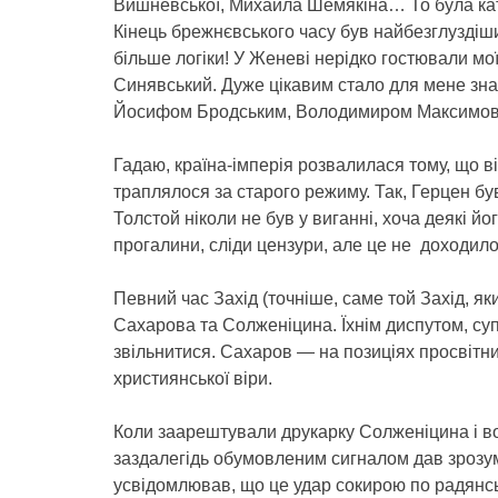
Вишневської, Михайла Шемякіна… То була кат
Кінець брежнєвського часу був найбезглуздіш
більше логіки! У Женеві нерідко гостювали мо
Синявський. Дуже цікавим стало для мене зна
Йосифом Бродським, Володимиром Максимо
Гадаю, країна-імперія розвалилася тому, що ві
траплялося за старого режиму. Так, Герцен бу
Толстой ніколи не був у виганні, хоча деякі й
прогалини, сліди цензури, але це не доходило
Певний час Захід (точніше, саме той Захід, я
Сахарова та Солженіцина. Їхнім диспутом, су
звільнитися. Сахаров — на позиціях просвітн
християнської віри.
Коли заарештували друкарку Солженіцина і в
заздалегідь обумовленим сигналом дав зрозумі
усвідомлював, що це удар сокирою по радянськ