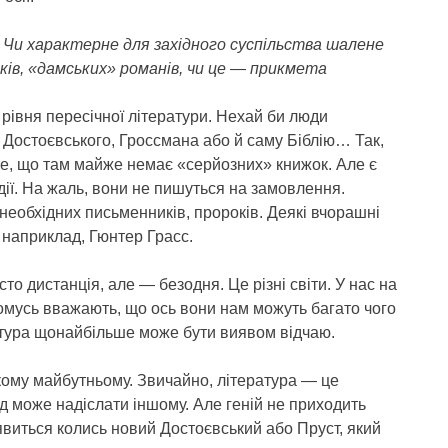
 Чи характерне для західного суспільства шалене
ів, «дамських» романів, чи це — прикмета
рівня пересічної літератури. Нехай би люди
 Достоєвського, Гроссмана або й саму Біблію… Так,
аже, що там майже немає «серйозних» книжок. Але є
дії. На жаль, вони не пишуться на замовлення.
необхідних письменників, пророків. Деякі вчорашні
, наприклад, Гюнтер Грасс.
то дистанція, але — безодня. Це різні світи. У нас на
чомусь вважають, що ось вони нам можуть багато чого
ратура щонайбільше може бути виявом відчаю.
ькому майбутньому. Звичайно, література — це
д може надіслати іншому. Але геній не приходить
’явиться колись новий Достоєвський або Пруст, який