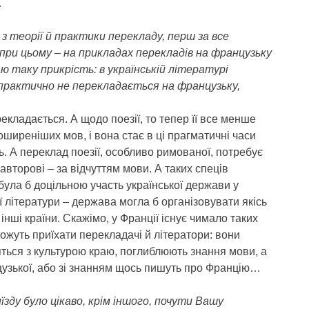
…
 з теорії й практики перекладу, перш за все
при цьому – на прикладах перекладів на французьку
ваю таку прикрість: в українській літературі
а практично не перекладається на французьку,
рекладається. А щодо поезії, то тепер її все менше
оширеніших мов, і вона стає в ці прагматичні часи
. А переклад поезії, особливо римованої, потребує
 авторові – за відчуттям мови. А таких спеців
була б доцільною участь української держави у
 літератури – держава могла б організовувати якісь
інші країни. Скажімо, у Франції існує чимало таких
можуть приїхати перекладачі й літератори: вони
яться з культурою краю, поглиблюють знання мови, а
узької, або зі знанням щось пишуть про Францію…
ду було цікаво, крім іншого, почути Вашу