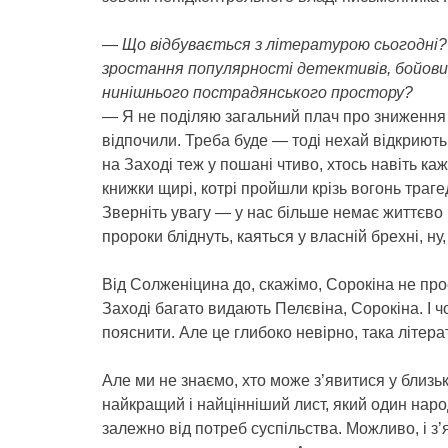
— Що відбувається з літературою сьогодні?
зростання популярності детективів, бойовик
нинішнього пострадянського простору?
— Я не поділяю загальний плач про зниження 
відпочили. Треба буде — тоді нехай відкриють
на Заході теж у пошані чтиво, хтось навіть к
книжки щирі, котрі пройшли крізь вогонь траге
Зверніть увагу — у нас більше немає життєво 
пророки бліднуть, каяться у власній брехні, ну
Від Солженіцина до, скажімо, Сорокіна не прос
Заході багато видають Пелєвіна, Сорокіна. І 
пояснити. Але це глибоко невірно, така літе
Але ми не знаємо, хто може з’явитися у близ
найкращий і найцінніший лист, який один наро
залежно від потреб суспільства. Можливо, і з