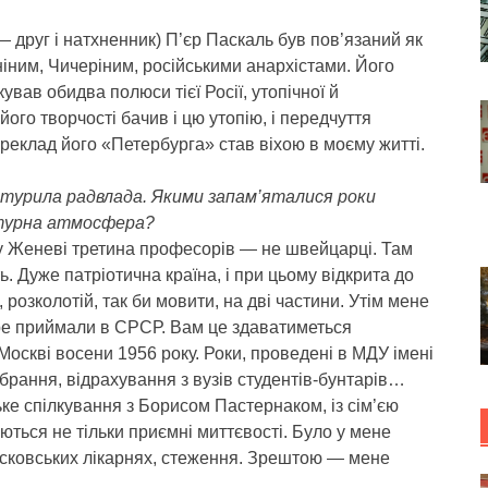
— друг і натхненник) П’єр Паскаль був пов’язаний як
ніним, Чичеріним, російськими анархістами. Його
ував обидва полюси тієї Росії, утопічної й
його творчості бачив і цю утопію, і передчуття
ереклад його «Петербурга» став віхою в моєму житті.
витурила радвлада. Якими запам’яталися роки
атурна атмосфера?
у Женеві третина професорів — не швейцарці. Там
. Дуже патріотична країна, і при цьому відкрита до
, розколотій, так би мовити, на дві частини. Утім мене
ре приймали в СРСР. Вам це здаватиметься
Москві восени 1956 року. Роки, проведені в МДУ імені
ібрання, відрахування з вузів студентів-бунтарів…
ке спілкування з Борисом Пастернаком, із сім’єю
уються не тільки приємні миттєвості. Було у мене
сковських лікарнях, стеження. Зрештою — мене