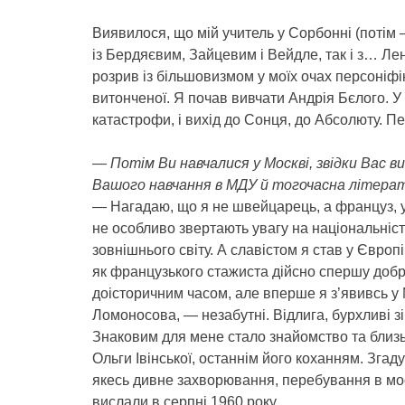
Виявилося, що мій учитель у Сорбонні (потім 
із Бердяєвим, Зайцевим і Вейдле, так і з… Ле
розрив із більшовизмом у моїх очах персоніфік
витонченої. Я почав вивчати Андрія Бєлого. У 
катастрофи, і вихід до Сонця, до Абсолюту. П
— Потім Ви навчалися у Москві, звідки Вас 
Вашого навчання в МДУ й тогочасна літер
— Нагадаю, що я не швейцарець, а француз, 
не особливо звертають увагу на національність
зовнішнього світу. А славістом я став у Європі
як французького стажиста дійсно спершу доб
доісторичним часом, але вперше я з’явивсь у 
Ломоносова, — незабутні. Відлига, бурхливі з
Знаковим для мене стало знайомство та близь
Ольги Івінської, останнім його коханням. Згад
якесь дивне захворювання, перебування в мо
вислали в серпні 1960 року.