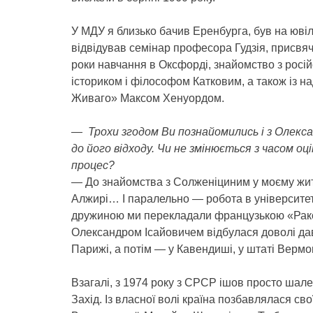
У МДУ я близько бачив Еренбурга, був на ювіле
відвідував семінар професора Гудзія, присвяч
роки навчання в Оксфорді, знайомство з росій
істориком і філософом Катковим, а також із 
Живаго» Максом Хенуордом.
— Трохи згодом Ви познайомились і з Олекса
до його відходу. Чи не змінюється з часом о
процес?
— До знайомства з Солженіциним у моєму житт
Алжирі… І паралельно — робота в університет
дружиною ми перекладали французькою «Раков
Олександром Ісайовичем відбулася доволі да
Парижі, а потім — у Кавендиші, у штаті Вермо
Взагалі, з 1974 року з СРСР ішов просто шале
Захід. Із власної волі країна позбавлялася с