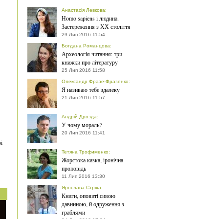
Анастасія Левкова
:
Нomo sapiens і людина.
Застереження з ХХ століття
29 Лип 2016 11:54
Богдана Романцова
:
Археологія читання: три
книжки про літературу
25 Лип 2016 11:58
Олександр Фразе-Фразенко
:
Я називаю тебе здалеку
21 Лип 2016 11:57
Андрій Дрозда
:
У чому мораль?
20 Лип 2016 11:41
і
Тетяна Трофименко
:
Жорстока казка, іронічна
проповідь
11 Лип 2016 13:30
Ярослава Стріха
:
Книги, оповиті сивою
давниною, й одруження з
граблями