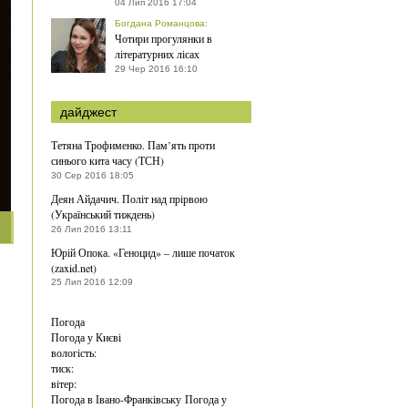
04 Лип 2016 17:04
Богдана Романцова
:
Чотири прогулянки в
літературних лісах
29 Чер 2016 16:10
дайджест
Тетяна Трофименко. Пам’ять проти
синього кита часу (ТСН)
30 Сер 2016 18:05
Деян Айдачич. Політ над прірвою
(Український тиждень)
26 Лип 2016 13:11
Юрій Опока. «Геноцид» – лише початок
(zaxid.net)
25 Лип 2016 12:09
Погода
Погода у
Києві
вологість:
тиск:
вітер:
Погода в Івано-Франківську
Погода у