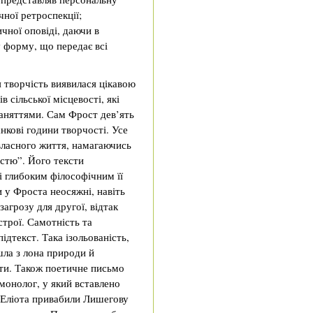
чної ретроспекції;
чної оповіді, даючи в
 форму, що передає всі
я творчість виявилася цікавою
 сільської місцевості, які
заняттями. Сам Фрост дев’ять
нкові години творчості. Усе
 власного життя, намагаючись
стю”. Його тексти
 глибоким філософічним її
 у Фроста неосяжні, навіть
агрозу для другої, відтак
строї. Самотність та
дтекст. Така ізольованість,
шла з лона природи й
ути. Також поетичне письмо
монолог, у який вставлено
 Еліота привабили Лишегову