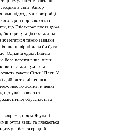
у та ритму. Поет масштабно
 людини в світі. Автор
бічними підходами в розробці
 його вірші порівнюють із
ати, що Еліот-поет писав дуже
, його репутація постала на
 зберігатися такою завдяки
 річ, що ці вірші мали би бути
ією. Однак згодом Лишега
на його переконання, пізня
о поета стала сухою та
ртають тексти Сільвії Плат. У
еї двійництва ліричного
неможливістю осягнути певні
ть, що увиразнюється
еалістичної образності та
а, зокрема, проза Ясунарі
вимір буття явищ та плекається
уддизму – безпосередній