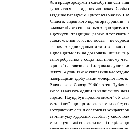
Аби краще зрозуміти самобутній світ Ли
зупинитися на згаданих чинниках. Своїм 
завдячує передусім Григорієві Чубаю. Са
Лишеги, відвів його від літературщини – 
виявляє нічого справжнього; дав зрозумі
відсунути “традицію” далеко й торувати 
усвідомлення того, що поезія – це серйозн
гранично відповідальним за кожне вислов
відповідальність не дозволяла Лишезі “зі
запотребуваних у соціо-політичному часі
віршів-“паровозиків” і додавала душевни
шляху. Чубай також увиразнив необхідніс
найкращими здобутками модерної поезії,
Радянського Союзу. У бібліотеці Чубая в
якого вважають одним із найбільших новат
відомо, Паунд був прихильником “об’єкти
матеріалу”, що промовляє сам за себе; в
абстрактних слів й обстоював концентро
за мінімуму художніх засобів; у своїх те
мізансцени, які виявляли певні (нерідко д
окремими репрезентованими одиницями; 