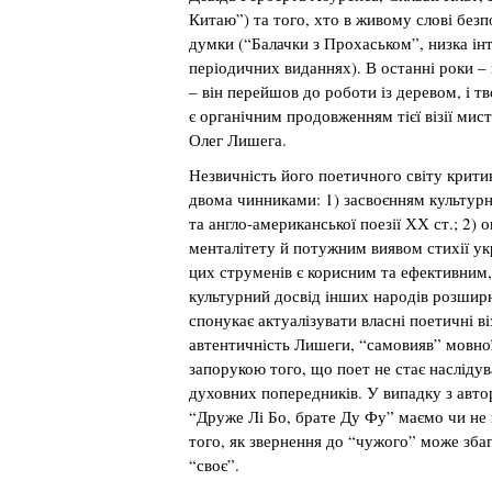
Китаю”) та того, хто в живому слові без
думки (“Балачки з Прохаськом”, низка ін
періодичних виданнях). В останні роки – 
– він перейшов до роботи із деревом, і т
є органічним продовженням тієї візії мист
Олег Лишега.
Незвичність його поетичного світу крити
двома чинниками: 1) засвоєнням культур
та англо-американської поезії ХХ ст.; 2)
менталітету й потужним виявом стихії ук
цих струменів є корисним та ефективним, 
культурний досвід інших народів розширю
спонукає актуалізувати власні поетичні віз
автентичність Лишеги, “самовияв” мовної 
запорукою того, що поет не стає наслідув
духовних попередників. У випадку з авто
“Друже Лі Бо, брате Ду Фу” маємо чи не
того, як звернення до “чужого” може зба
“своє”.