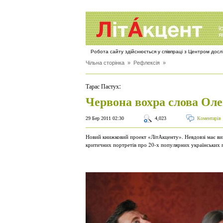
Робота сайту здійснюється у співпраці з Центром дос
Чільна сторінка
»
Рефлексія
»
:
Тарас Пастух
Червона вохра слова Ол
29 Бер 2011 02:30
4,023
Коментарів
Новий книжковий проект «ЛітАкценту». Невдовзі має ви
критичних портретів про 20-х популярних українських 