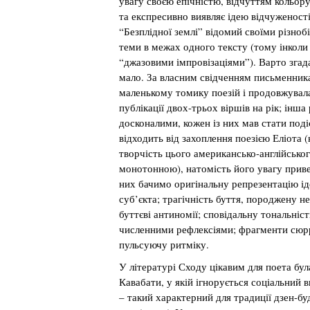
увагу своєю епічністю, відчуттям кольор
та експресивно виявляє ідею відчуженості
“Безплідної землі” відомий своїми різно
теми в межах одного тексту (тому інколи
“джазовими імпровізаціями”). Варто згад
мало. За власним свідченням письменника
маленькому томику поезій і продовжувала
публікації двох-трьох віршів на рік; інша
досконалими, кожен із них мав стати под
відходить від захоплення поезією Еліота (
творчість цього американсько-англійськог
монотонною), натомість його увагу приве
них бачимо оригінальну репрезентацію ід
суб’єкта; трагічність буття, породжену 
буттєві антиномії; сповідальну тональніс
численними рефлексіями; фрагменти сюрр
пульсуючу ритміку.
У літературі Сходу цікавим для поета бул
Кавабати, у якій ігнорується соціальний 
– такий характерний для традиції дзен-б