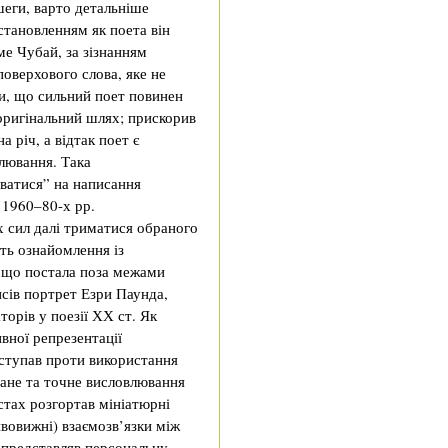
шеги, варто детальніше
становленням як поета він
ме Чубай, за зізнанням
поверхового слова, яке не
ти, що сильний поет повинен
оригінальний шлях; прискорив
а річ, а відтак поет є
лювання. Така
рватися” на написання
 1960–80-х рр.
х сил далі триматися обраного
ть ознайомлення із
 що постала поза межами
исів портрет Езри Паунда,
орів у поезії ХХ ст. Як
вної репрезентації
иступав проти використання
ване та точне висловлювання
кстах розгортав мініатюрні
ивовижні) взаємозв’язки між
представляв персональну