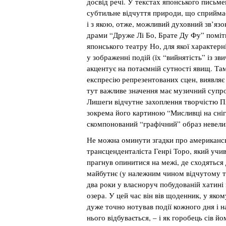
досвід речі. У текстах японського письм
субтильне відчуття природи, що сприймає
і з якою, отже, можливий духовний зв’язо
драми “Друже Лі Бо, Брате Ду Фу” поміт
японського театру Но, для якої характерн
у зображенні подій (їх “вийнятість” із з
акцентує на потаємній сутності явищ. Та
експресію репрезентованих сцен, виявляє
тут важливе значення має музичний супро
Лишеги відчутне захоплення творчістю П
зокрема його картиною “Мисливці на снігу
скомпонований “графічний” образ невелик
Не можна оминути згадки про американс
трансценденталіста Генрі Торо, який учи
прагнув опинитися на межі, де сходяться 
майбутнє (у належним чином відчутому т
два роки у власноруч побудованій хатині 
озера. У цей час він вів щоденник, у яко
дуже точно нотував події кожного дня і на
нього відбувається, – і як горобець сів йо