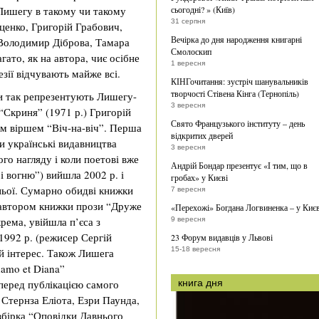
Лишегу в такому чи такому
сьогодні? » (Київ)
31 серпня
ценко, Григорій Грабович,
Вечірка до дня народження книгарні
Володимир Діброва, Тамара
Смолоскип
гато, як на автора, чиє осібне
1 вересня
езії відчувають майже всі.
КІНГочитання: зустріч шанувальників
творчості Стівена Кінга (Тернопіль)
чи так репрезентують Лишегу-
3 вересня
Скриня” (1971 р.) Григорій
Свято Французького інституту – день
м віршем “Віч-на-віч”. Перша
відкритих дверей
ли українські видавництва
3 вересня
го нагляду і коли поетові вже
Андрій Бондар презентує «І тим, що в
і вогню”) вийшла 2002 р. і
гробах» у Києві
ньої. Сумарно обидві книжки
7 вересня
є автором книжки прози “Друже
«Перехожі» Богдана Логвиненка – у Києв
крема, увійшла п’єса з
9 вересня
1992 р. (режисер Сергій
23 Форум видавців у Львові
15-18 вересня
й інтерес. Також Лишега
damo et Diana”
перед публікацією самого
книга дня
а Стернза Еліота, Езри Паунда,
 збірка “Оповідки Давнього