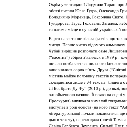
Окрім уже згаданої Людмили Таран, про 
обсязі писали Юрко Ґудзь, Олександр Гри
Володимир Моренець, Роксоляна Свято, 
Гундорова, Тарас Головань. Загалом, неба
та вагоме місце в сучасній українській по
Варто навести ще кілька фактів, що так 
митця. Перше число відомого альманаху “
Чубай вирішив розпочати саме Лишегови
(“касетна”) збірка з’явилася в 1989 р., ко
почали позбавлятися пильного ідеологічно
виповнилося сорок п’ять. Друга (“Снігові 
містила майже половину текстів поперед
складаються лише з 34 текстів. Лишега 
Лі Бо, брате Ду Фу” (2010 р.), до якої, зо
однойменною назвою. Її поява на сцені у 
Проскурня) викликала чималий глядацьки
виступає в ролі есеїста (на його текст “A
літературознавці почали покликатися ще 
цього тексту), перекладача (поезії Томас
Девіда Герберта Лоуренса, Сильвії Плат,