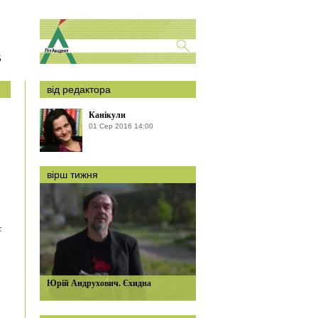
S
від редактора
Канікули
01 Сер 2016 14:00
вірш тижня
є
Юрій Андрухович. Єхидна