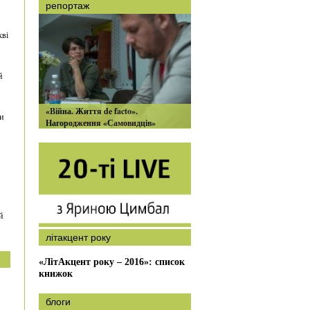
репортаж
кві
й
«Війна. Життя de facto».
и
Нагородження «Самовидців»
й
літакцент року
«ЛітАкцент року – 2016»: список
книжок
блоги