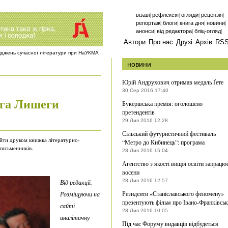
|
|
|
|
візаві
рефлексія
огляди
рецензія
|
|
|
|
репортаж
блоги
книга дня
новини
|
|
|
анонси
від редактора
бліц-огляд
Автори
Про нас
Друзі
Архів
RS
ліджень сучасної літератури при НаУКМА
новини
Юрій Андрухович отримав медаль Ґете
30 Сер 2016 17:40
ега Лишеги
Букерівська премія: оголошено
претендентів
29 Лип 2016 12:28
Сільський футуристичний фестиваль
йти друком книжка літературно-
“Метро до Кибинець”: програма
письменників.
28 Лип 2016 15:04
Агентство з якості вищої освіти запрацю
восени
28 Лип 2016 12:57
Від редакції.
Резиденти «Станіславського феномену»
Розміщуючи на
презентують фільм про Івано-Франківськ
сайті
28 Лип 2016 10:05
аналітичну
Під час Форуму видавців відбудеться