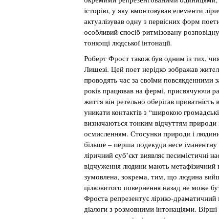
історію, у яку вмонтовував елементи ліри
актуалізував одну з первісних форм поети
особливий спосіб ритмізовану розповідну
тонкощі людської інтонації.
Роберт Фрост також був одним із тих, чи
Лишезі. Цей поет нерідко зображав жителів
проводять час за своїми повсякденними 
років працював на фермі, присвячуючи ра
життя він ретельно оберігав приватність
уникати контактів з “широкою громадські
визначаються тонким відчуттям природи і
осмисленням. Стосунки природи і людини
більше – перша подекуди несе іманентну з
ліричний суб’єкт виявляє песимістичні на
відчуження людини мають метафізичний пі
зумовлена, зокрема, тим, що людина вий
цілковитого повернення назад не може б
Фроста репрезентує лірико-драматичний 
діалоги з розмовними інтонаціями. Вірші