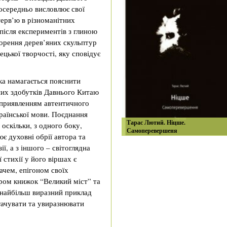
посередньо висловлює свої
терв’ю в різноманітних
після експериментів з глиною
ворення дерев’яних скульптур
ецької творчості, яку сповідує
ка намагається пояснити
них здобутків Давнього Китаю
 оприявленням автентичного
раїнської мови. Поєднання
Тарас Лютий. Ніцше.
оскільки, з одного боку,
Самоперевершеня
є духовні обрії автора та
ії, а з іншого – світоглядна
стихії у його віршах є
ачем, епігоном своїх
ром книжок “Великий міст” та
 найбільш виразний приклад
гачувати та увиразнювати