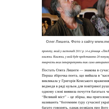
Олег Лишега. Фото з сайту www.me
проекту, який у листопаді 2011 р. (4-а річниця «Лі
книжки. Книжки, у якій буде представлено 20 популя
творчість яких інтерпретують так само авторитет
Постать Олега Лишеги — знакова в сучас
Перша збірочка поета, що вийшла в “кас
викликала у Григорія Комського враженн
ведмедя в ряді кульок для повітряної ру
одному слові виявила почуття багатьох чи
“Великий міст” – це збірка, яка приголо
називають “богемним гуру сучасної україн
багато говорять, однак розвідок про його