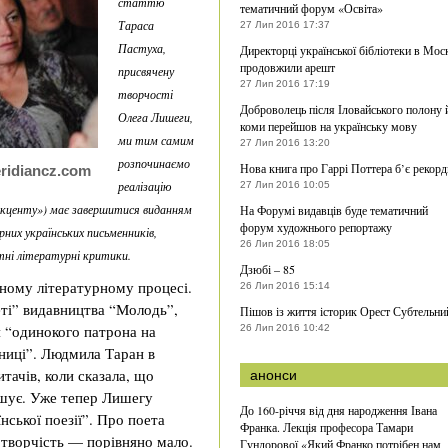
статтю
тематичний форум «Освіта»
Тараса
27 Лип 2016 17:37
Пастуха,
Директорці української бібліотеки в Мос
продовжили арешт
присвячену
27 Лип 2016 17:19
творчості
Доброволець після Іловайського полону 
Олега Лишеги,
коми перейшов на українську мову
ми тим самим
27 Лип 2016 13:20
розпочинаємо
Нова книга про Гаррі Поттера б’є рекорд
ridiancz.com
реалізацію
27 Лип 2016 10:05
тАкценту») має завершитися виданням
На Форумі видавців буде тематичний
форум художнього репортажу
рних українських письменників,
26 Лип 2016 18:05
ні літературні критики.
Дзюбі – 85
ному літературному процесі.
26 Лип 2016 15:14
еті” видавництва “Молодь”,
Пішов із життя історик Орест Субтельни
я “одинокого патрона на
26 Лип 2016 10:42
шниці”. Людмила Таран в
тачів, коли сказала, що
анонси
мшує. Уже тепер Лишегу
До 160-річчя від дня народження Івана
ської поезії”. Про поета
Франка. Лекція професора Тамари
 творчість — порівняно мало.
Гундорової «Який Франко потрібен нам