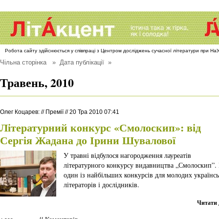
Робота сайту здійснюється у співпраці з Центром досліджень сучасної літератури при Н
Чільна сторінка
» Дата публікації »
Травень, 2010
Олег Коцарев
:
//
Премії
//
20 Тра 2010 07:41
Літературний конкурс «Смолоскип»: від
Сергія Жадана до Ірини Шувалової
У травні відбулося нагородження лауреатів
літературного конкурсу видавництва „Смолоскип”.
один із найбільших конкурсів для молодих українс
літераторів і дослідників.
Читати 