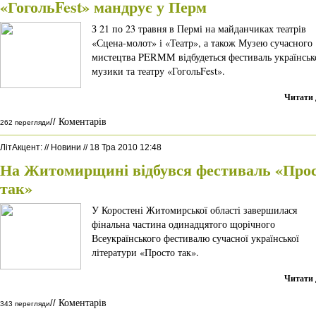
«ГогольFest» мандрує у Перм
З 21 по 23 травня в Пермі на майданчиках театрів
«Сцена-молот» і «Театр», а також Музею сучасного
мистецтва PERMM відбудеться фестиваль українськ
музики та театру «ГогольFest».
Читати 
Коментарів
//
262 перегляди
ЛітАкцент
:
//
Новини
//
18 Тра 2010 12:48
На Житомирщині відбувся фестиваль «Про
так»
У Коростені Житомирської області завершилася
фінальна частина одинадцятого щорічного
Всеукраїнського фестивалю сучасної української
літератури «Просто так».
Читати 
Коментарів
//
343 перегляди