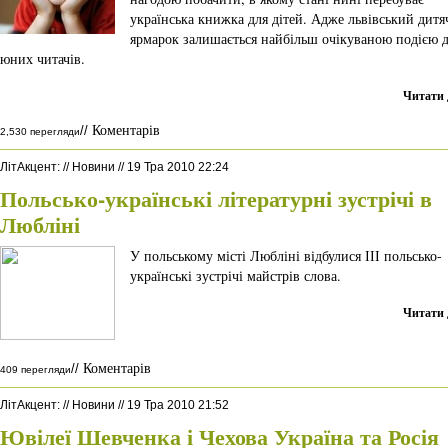
українська книжка для дітей. Адже львівський дит
ярмарок залишається найбільш очікуваною подією 
юних читачів.
Читати 
Коментарів
//
2,530 перегляди
ЛітАкцент
:
//
Новини
//
19 Тра 2010 22:24
Польсько-українські літературні зустрічі в
Любліні
У польському місті Любліні відбулися ІІІ польсько-
українські зустрічі майстрів слова.
Читати 
Коментарів
//
409 перегляди
ЛітАкцент
:
//
Новини
//
19 Тра 2010 21:52
Ювілеї Шевченка і Чехова Україна та Росія