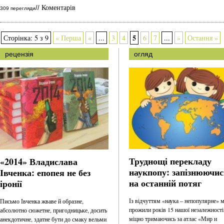
Коментарів
//
309 перегляди
5
Сторінка: 5 з 9
« Перша
«
...
3
4
6
7
...
»
Остання »
рецензія
огляд
Труднощі перекладу
«2014» Владислава
наукпопу: запізнюючис
Івченка: епопея не без
на останній потяг
іронії
Із відчуттям «наука – непопулярне» 
Письмо Івченка жваве й образне,
прожили років 15 нашої незалежності
абсолютно сюжетне, пригодницьке, досить
міцно тримаючись за атлас «Мир и
анекдотичне, здатне бути до смаку вельми