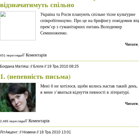
відзначатимуть спільно
Україна та Росія планують спільне тісне культурне
співробітництво. Про це на брифінгу повідомив віц
прем’єр з гуманітарних питань Володимир
Семиноженко.
Читати 
Коментарів
//
451 перегляди
Богдана Матіяш
:
//
Блоги
//
19 Тра 2010 08:25
1. (непевність письма)
Мені б не хотілося, щоби колись настав такий день,
в мене з’явиться відчуття певності в літературі.
Читати 
Коментарів
//
2,486 перегляди
ЛітАкцент
:
//
Новини
//
18 Тра 2010 13:01