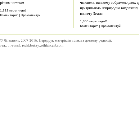
человек», на якому зображено двох ді
різним читачам
що тримають неприродно видовжену
|
1,332 перегляди
планету Земля
Коментарів: | Прокоментуй!
//
1,060 перегляди
Коментарів: | Прокоментуй!
© Літакцент, 2007-2016
.
Передрук матеріалів тільки з дозволу редакції.
тел.:
,
, е-маіl:
redaktor(вухо)litakcent.com