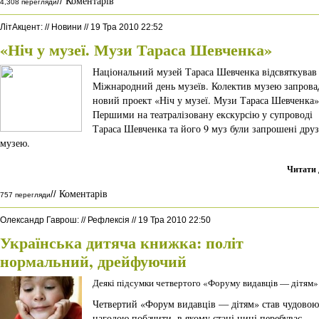
Коментарів
//
4,308 перегляди
ЛітАкцент
:
//
Новини
//
19 Тра 2010 22:52
«Ніч у музеї. Музи Тараса Шевченка»
Національний музей Тараса Шевченка відсвяткував
Міжнародний день музеїв. Колектив музею запрова
новий проект «Ніч у музеї. Музи Тараса Шевченка»
Першими на театралізовану екскурсію у супроводі
Тараса Шевченка та його 9 муз були запрошені друз
музею.
Читати 
Коментарів
//
757 перегляди
Олександр Гаврош
:
//
Рефлексія
//
19 Тра 2010 22:50
Українська дитяча книжка: політ
нормальний, дрейфуючий
Деякі підсумки четвертого «Форуму видавців — дітям»
Четвертий «Форум видавців — дітям» став чудовою
нагодою побачити, в якому стані нині перебуває