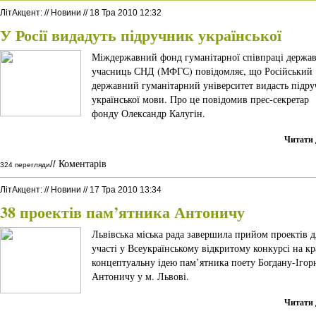
ЛітАкцент
:
//
Новини
//
18 Тра 2010 12:32
У Росії видадуть підручник української
Міждержавний фонд гуманітарної співпраці держав
учасниць СНД (МФГС) повідомляє, що Російський
державний гуманітарний університет видасть підр
української мови. Про це повідомив прес-секретар
фонду Олександр Калугін.
Читати 
Коментарів
//
324 перегляди
ЛітАкцент
:
//
Новини
//
17 Тра 2010 13:34
38 проектів пам’ятника Антоничу
Львівська міська рада завершила прийом проектів д
участі у Всеукраїнському відкритому конкурсі на к
концептуальну ідею пам’ятника поету Богдану-Ігор
Антоничу у м. Львові.
Читати 