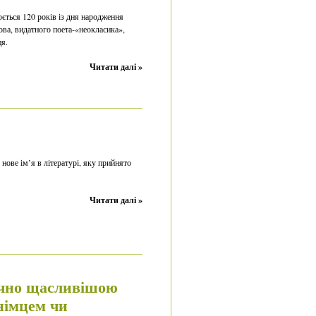
ється 120 років із дня народження
ва, видатного поета-«неокласика»,
ця.
Читати далі »
нове ім’я в літературі, яку прийнято
Читати далі »
ачно щасливішою
німцем чи