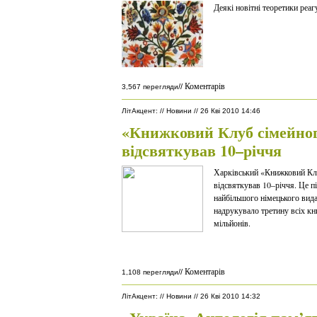
Деякі новітні теоретики реаг
Коментарів
//
3,567 перегляди
ЛітАкцент
:
//
Новини
//
26 Кві 2010 14:46
«Книжковий Клуб сімейног
відсвяткував 10–річчя
Харківський «Книжковий Кл
відсвяткував 10–річчя. Це 
найбільшого німецького вид
надрукувало третину всіх к
мільйонів.
Коментарів
//
1,108 перегляди
ЛітАкцент
:
//
Новини
//
26 Кві 2010 14:32