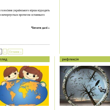
 голосіння українського вірша відходять
ти вичерпується протягом останнього
Читати далі »
.
»
Остання »
гляд
рефлексія