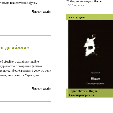
23 Форум видавців у Львові
ують на такі сентенції з фуком.
15-18 вересня
Читати далі »
книга дня
о дозвілля»
уб сімейного дозвілля» щойно
підприємство є дочірньою фірмою
авництва «Бертельсманн» і 2009–го року
нижок, випущених в Україні, — 18
Читати далі »
Тарас Лютий. Ніцше.
Самоперевершеня