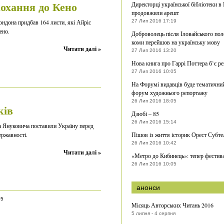
охання до Кено
Директорці української бібліотеки в
продовжили арешт
ондона придбав 164 листи, які Айріс
27 Лип 2016 17:19
ено.
Доброволець після Іловайського пол
коми перейшов на українську мову
Читати далі »
27 Лип 2016 13:20
Нова книга про Гаррі Поттера б’є р
27 Лип 2016 10:05
На Форумі видавців буде тематични
форум художнього репортажу
26 Лип 2016 18:05
ків
Дзюбі – 85
26 Лип 2016 15:14
а Януковича поставили Україну перед
ержавності.
Пішов із життя історик Орест Субте
26 Лип 2016 10:42
Читати далі »
«Метро до Кибинець»: тепер фестив
26 Лип 2016 10:05
анонси
05
Місяць Авторських Читань 2016
5 липня - 4 серпня