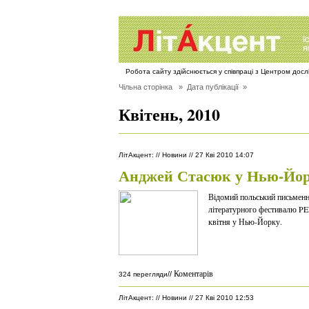
Робота сайту здійснюється у співпраці з Центром дос
Чільна сторінка
» Дата публікації »
Квітень, 2010
ЛітАкцент
:
//
Новини
//
27 Кві 2010 14:07
Анджей Стасюк у Нью-Йо
Відомий польський письмен
літературного фестивалю P
квітня у Нью-Йорку.
Коментарів
//
324 перегляди
ЛітАкцент
:
//
Новини
//
27 Кві 2010 12:53