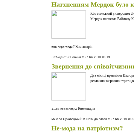
Натхненням Мердок було к
Кінгстонський університет Л
Мердок написала Раймону К
Коментарів
//
506 перегляди
ЛітАкцент
:
//
Новини
//
27 Кві 2010 08:19
Звернення до співвітчизни
Два місяці правління Віктор
реальною загрозою втрати д
Коментарів
//
1,188 перегляди
Микола Суховецький
:
//
Шлях до слави
//
27 Кві 2010 08:
Не-мода на патріотизм?