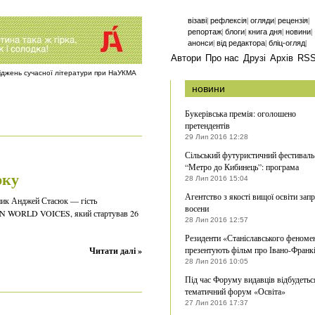
|
|
|
|
візаві
рефлексія
огляди
рецензія
|
|
|
|
репортаж
блоги
книга дня
новини
|
|
|
анонси
від редактора
бліц-огляд
Автори
Про нас
Друзі
Архів
RS
ліджень сучасної літератури при НаУКМА
новини
Букерівська премія: оголошено
претендентів
29 Лип 2016 12:28
Сільський футуристичний фестиваль
“Метро до Кибинець”: програма
рку
28 Лип 2016 15:04
Агентство з якості вищої освіти зап
ник Анджей Стасюк — гість
восени
EN WORLD VOICES, який стартував 26
28 Лип 2016 12:57
Резиденти «Станіславського феноме
презентують фільм про Івано-Франк
Читати далі »
28 Лип 2016 10:05
Під час Форуму видавців відбудетьс
тематичний форум «Освіта»
27 Лип 2016 17:37