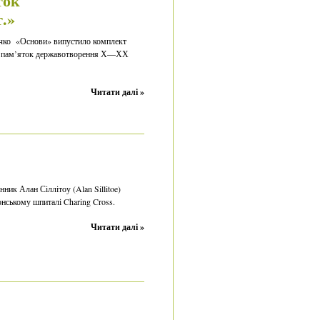
ток
.»
чко «Основи» випустило комплект
я пам’яток державотворення Х—ХХ
Читати далі »
ник Алан Сіллітоу (Alan Sillitoe)
онському шпиталі Charing Cross.
Читати далі »