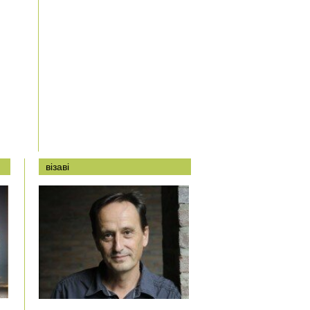
візаві