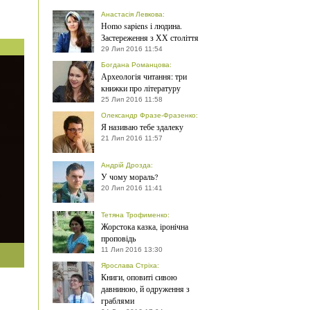
Анастасія Левкова
:
Нomo sapiens і людина.
Застереження з ХХ століття
29 Лип 2016 11:54
Богдана Романцова
:
Археологія читання: три
книжки про літературу
25 Лип 2016 11:58
Олександр Фразе-Фразенко
:
Я називаю тебе здалеку
21 Лип 2016 11:57
Андрій Дрозда
:
У чому мораль?
20 Лип 2016 11:41
Тетяна Трофименко
:
Жорстока казка, іронічна
проповідь
11 Лип 2016 13:30
Ярослава Стріха
:
Книги, оповиті сивою
давниною, й одруження з
граблями