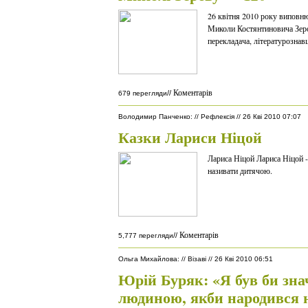
26 квітня 2010 року виповню
Миколи Костянтиновича Зеро
перекладача, літературознав
Коментарів
//
679 перегляди
Володимир Панченко
:
//
Рефлексія
//
26 Кві 2010 07:07
Казки Лариси Ніцой
Лариса Ніцой Лариса Ніцой - 
називати дитячою.
Коментарів
//
5,777 перегляди
Ольга Михайлова
:
//
Візаві
//
26 Кві 2010 06:51
Юрій Буряк: «Я був би зн
людиною, якби народився 