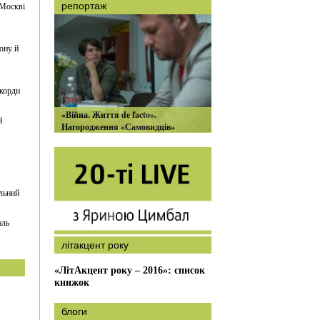
 Москві
репортаж
ону й
екорди
«Війна. Життя de facto».
й
Нагородження «Самовидців»
льний
аль
літакцент року
«ЛітАкцент року – 2016»: список
книжок
блоги