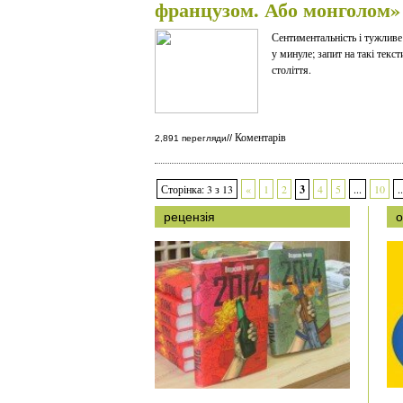
французом. Або монголом»
Сентиментальність і тужливе
у минуле; запит на такі текс
століття.
Коментарів
//
2,891 перегляди
Сторінка: 3 з 13
«
1
2
3
4
5
...
10
..
рецензія
о