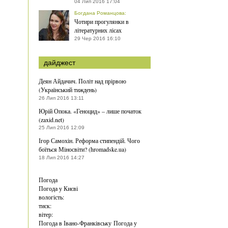
04 Лип 2016 17:04
Богдана Романцова
:
Чотири прогулянки в
літературних лісах
29 Чер 2016 16:10
дайджест
Деян Айдачич. Політ над прірвою
(Український тиждень)
26 Лип 2016 13:11
Юрій Опока. «Геноцид» – лише початок
(zaxid.net)
25 Лип 2016 12:09
Ігор Самохін. Реформа стипендій. Чого
боїться Міносвіти? (hromadske.ua)
18 Лип 2016 14:27
Погода
Погода у
Києві
вологість:
тиск:
вітер:
Погода в Івано-Франківську
Погода у