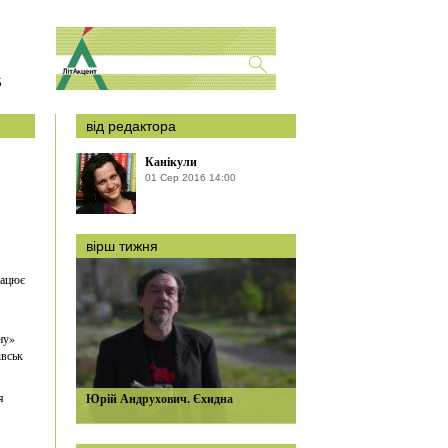
S
від редактора
Канікули
01 Сер 2016 14:00
вірш тижня
рацює
ну»
івськ
я
Юрій Андрухович. Єхидна