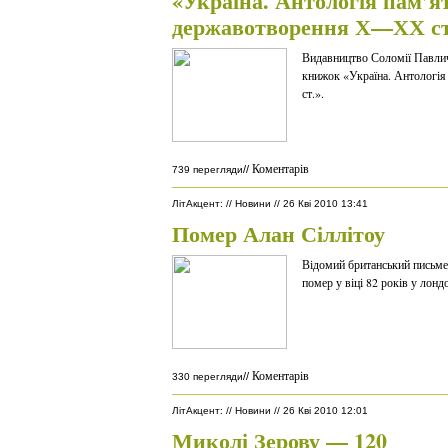
«Україна. Антологія пам’я
державотворення Х—ХХ ст
Видавництво Соломії Павли
книжок «Україна. Антологі
ст.».
Коментарів
//
739 перегляди
ЛітАкцент
:
//
Новини
//
26 Кві 2010 13:41
Помер Алан Сіллітоу
Відомий британський письмен
помер у віці 82 років у лонд
Коментарів
//
330 перегляди
ЛітАкцент
:
//
Новини
//
26 Кві 2010 12:01
Миколі Зерову — 120