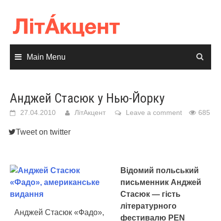
Skip
to
content
Main Menu
Анджей Стасюк у Нью-Йорку
27.04.2010
ЛітАкцент
Leave a comment
685
Tweet on twitter
Відомий польський
письменник Анджей
Стасюк — гість
літературного
Анджей Стасюк «Фадо»,
фестивалю PEN