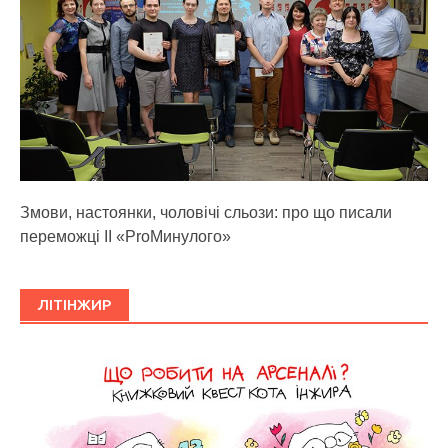
Змови, настоянки, чоловічі сльози: про що писали
переможці ІІ «ProМинулого»
ЛІТІНЖИР