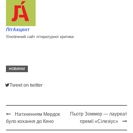
ЛітАкцент
Улюблений сайт літературної критики
НОВИНИ
Tweet on twitter
Пьотр Зоммер — лауреат
Натхненням Мердок
Post
було кохання до Кено
премії «Сілезіус»
navigation