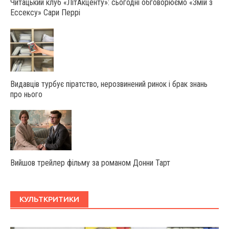
Читацький клуб «ЛітАкценту»: сьогодні обговорюємо «Змій з
Ессексу» Сари Перрі
Видавців турбує піратство, нерозвинений ринок і брак знань
про нього
Вийшов трейлер фільму за романом Донни Тарт
КУЛЬТКРИТИКИ