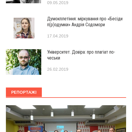
09.05.2019
Думокплетіння: міркування про «Бесіди
п(р)одумки» Андрія Содомори
17.04.2019
Університет. Довіра: про плагіат по-
чеськи
26.02.2019
РЕПОРТАЖІ